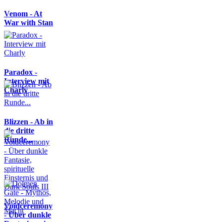
Venom - At
War with Stan
Paradox -
Interview mit
Charly
Blizzen - Ab in
die dritte
Runde...
Voidceremony
- Über dunkle