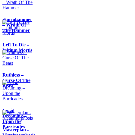
Stormhammer
– Wrath Of
The Hammer
Left To Die –
Initium Mortis
Ruthless –
Curse Of The
Beast
Lucid
Dreaming –
Upon the
Barricades
Masterplan -