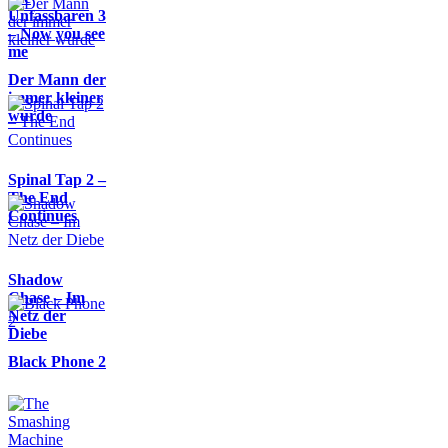
Unfassbaren 3
– Now you see
me
Der Mann der
immer kleiner
wurde
Spinal Tap 2 –
The End
Continues
Shadow
Chase – Im
Netz der
Diebe
Black Phone 2