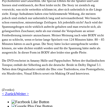
Psychothriller und Gruselfilm. Die Special Effekts für die Splatter und Gore
Szenen sind erstklassich, der Rest leider nicht. Die Story ist ziemlich arg
verzwickt, was nicht weiterhin schlimm ist, aber sich unheimlich in die Länge
zieht. Einige Aufnahmen haben eine beklemmende Wirkung, die meisten
jedoch sind einfach nur unheimlich lang und nervenaufreibend. Wer braucht
schon essenzlose, minutenlange Zeitlupen. Ich jedenfalls nicht! Auch wird der
Spannungsbogen nicht wirklich aufrecht gehalten und man erwischt sich, als
gelangweilten Zuschauer, mehr als nur einmal die Vorspultaste an seiner
Fernbedienung intensiv anzuschauen. Meiner Meinung nach wäre BODY nicht
ganz so schlecht, wenn er keine lange Spielzeit von 124 Minuten hätte. 80 – 85
Minuten hätten es auch getan. Die Story hätte locker untergebracht werden
können, sie wäre dichter erzählt worden und für die Spannung hätte mehr als
ausgereicht. In dieser Form ist BODY aber leider eine große Pleite.
Die DVD erscheint in Amaray Hülle und Pappschuber. Neben der thailändischen
Tonspur, enthält der Silberling auch die deutsche. Beide in Dolby Digital 5.1.
Neben dem Originaltrailer enthält die Disc eine Trailershow, eine Postergallerie,
ein Musikvideo, Visual Effects sowei ein Making Of und Interviews.
(Zvonko)
< Zurück
Weiter >