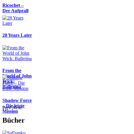
Ricochet –
Der Aufprall
28 Years Later
From the
World of John
Wick:
Ballerina
Shadow Force
– Die letzte
Prev
Next
Mission
Bücher