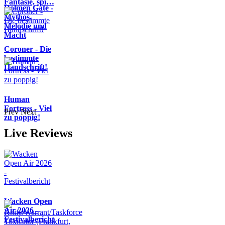
Fantasie, spi…
Dolmen Gate -
Mythos,
Melodie und
Macht
Coroner - Die
bestimmte
Handschrift!
Human
Fortress - Viel
Prev
Next
zu poppig!
Live Reviews
Wacken Open
Air 2026 -
Festivalbericht