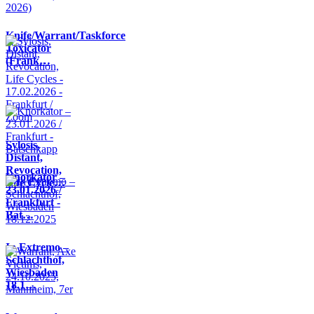
Knife/Warrant/Taskforce
Toxicator
(Frank…
Sylosis,
Distant,
Revocation,
Knorkator –
Life Cycle…
23.01.2026 /
Frankfurt -
Bat…
In Extremo –
Schlachthof,
Wiesbaden
18.1…