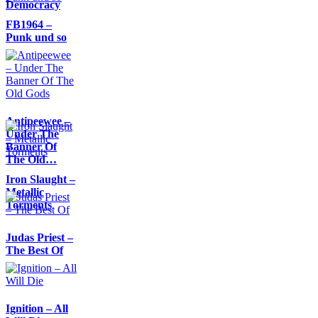
Democracy
FB1964 –
Punk und so
Antipeewee –
Under The
Banner Of
The Old…
Iron Slaught –
Metallic
Torments
Judas Priest –
The Best Of
Ignition – All