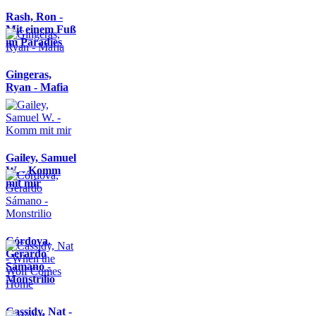
Rash, Ron -
Mit einem Fuß
im Paradies
Gingeras,
Ryan - Mafia
Gailey, Samuel
W. - Komm
mit mir
Córdova,
Gerardo
Sámano -
Monstrilio
Cassidy, Nat -