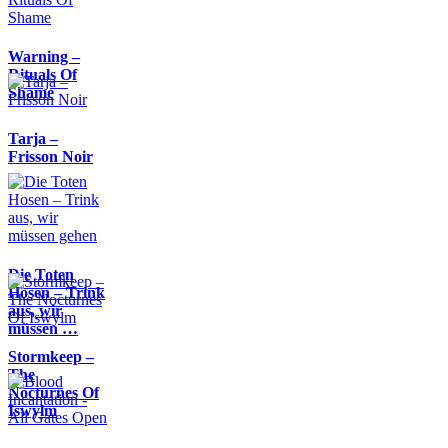
Warning –
Rituals Of
Shame
Tarja –
Frisson Noir
Die Toten
Hosen – Trink
aus, wir
müssen …
Stormkeep –
The
Nocturnes Of
Iswylm