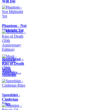
Will Die
Phantom - Not
Midnight Yet
Motörhead –
Kiss of Death
(20th
Mork -
Annivers…
Monolitt
Speedslut -
Cimbrian
Rites