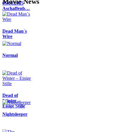
Movie News
05.08.2025
Aschaffenb…
Dead Man´s
Wire
Normal
Dead of
Winter –
Eisige Stille
Nightsleeper