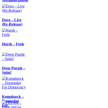
Metalmorphosis
Doro – Live
(Re-Release)
Harsh – Feels
Deep Purple –
Splat!
Komahawk –
Doomsday
For