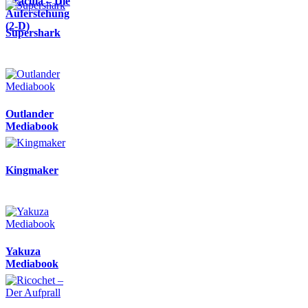
Dracula – Die
Auferstehung
(2-D)
Supershark
Outlander
Mediabook
Kingmaker
Yakuza
Mediabook