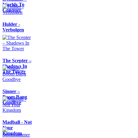
Worlds To
Conquer
Hulder -
Verbolgen
The Scepter –
Shadows In
The Tower
Sinner –
Boom Bang
Goodbye
Madball - Not
Your
Kingdom