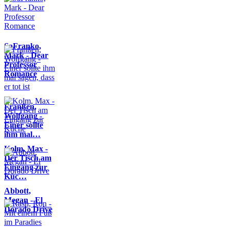
SaFranko,
Mark - Dear
Professor
Romance
Franßen,
Wolfgang -
Einer sollte
ihm mal…
Kolm, Max -
Der Tisch am
Eingang zur
Küc…
Abbott,
Megan - El
Dorado Drive