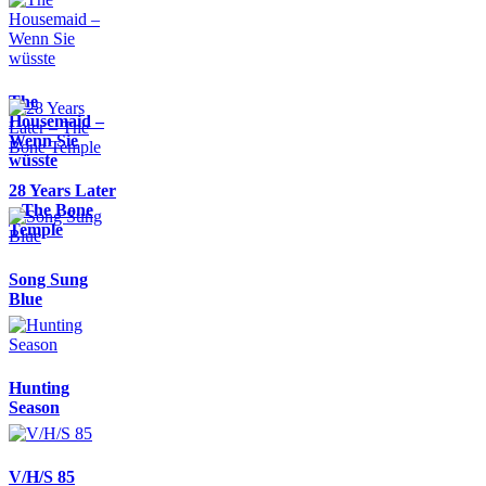
The
Housemaid –
Wenn Sie
wüsste
28 Years Later
– The Bone
Temple
Song Sung
Blue
Hunting
Season
V/H/S 85