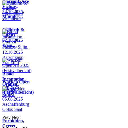
Warrant, Axe
Victims,
24.10.2025,
Mannhe…
Stillbirth &
Guests,
02.10.2025
Wein…
Blood
Incantation,
Wacken Open
Oranssi
Air 2025
Pazuzu,
(Festivalbericht)
Sijji…
Prev
Next
Forbidden,
Cervet,