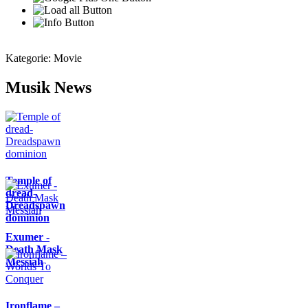
Kategorie:
Movie
Musik News
Temple of
dread-
Dreadspawn
dominion
Exumer -
Death Mask
Messiah
Ironflame –