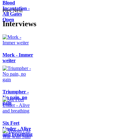
Blood
Incantation -
Prev
Next
All Gates
Open
Interviews
Mork - Immer
weiter
Triumpher -
No pain, no
gain
Six Feet
Under - Alive
and breathing