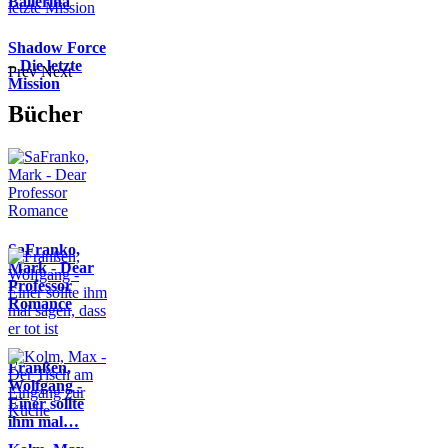
Ballerina
Shadow Force
– Die letzte
Prev
Next
Mission
Bücher
SaFranko,
Mark - Dear
Professor
Romance
Franßen,
Wolfgang -
Einer sollte
ihm mal…