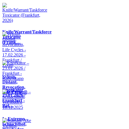
Knife/Warrant/Taskforce
Toxicator
(Frank…
Sylosis,
Distant,
Revocation,
Knorkator –
Life Cycle…
23.01.2026 /
Frankfurt -
Bat…
In Extremo –
Schlachthof,