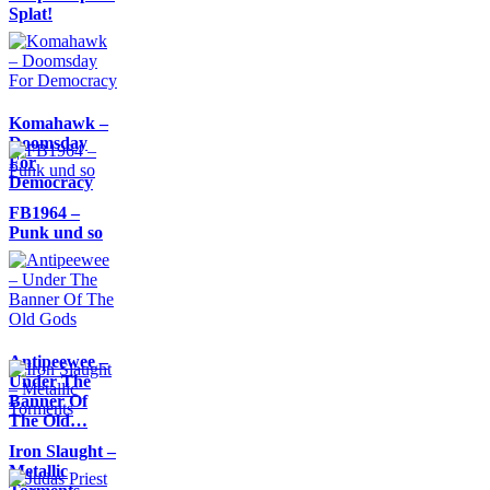
Splat!
Komahawk –
Doomsday
For
Democracy
FB1964 –
Punk und so
Antipeewee –
Under The
Banner Of
The Old…
Iron Slaught –
Metallic