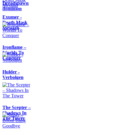
Dreadspawn
dominion
Exumer -
Death Mask
Messiah
Ironflame –
Worlds To
Conquer
Hulder -
Verbolgen
The Scepter –
Shadows In
The Tower