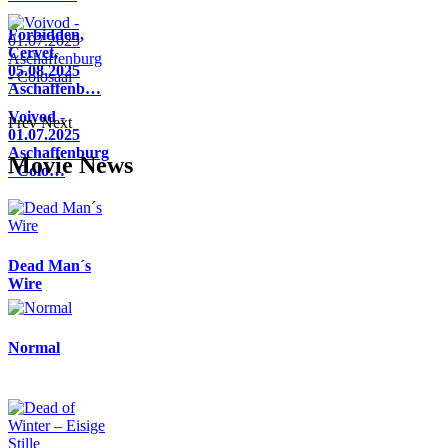
Forbidden,
Cervet,
05.08.2025
Aschaffenb…
Voivod -
Prev
Next
01.07.2025
Aschaffenburg
Movie News
- Colo…
Dead Man´s
Wire
Normal