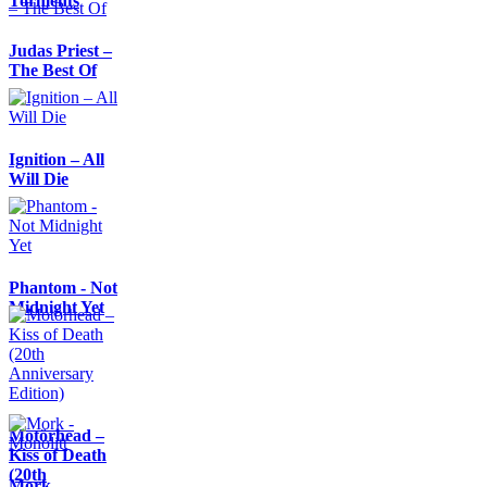
Torments
Judas Priest –
The Best Of
Ignition – All
Will Die
Phantom - Not
Midnight Yet
Motörhead –
Kiss of Death
(20th
Mork -