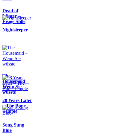
Dead of
Winter –
Eisige Stille
Nightsleeper
The
Housemaid –
Wenn Sie
wüsste
28 Years Later
– The Bone
Temple
Song Sung
Blue