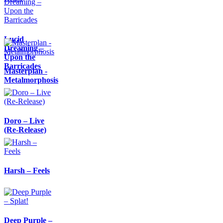
Lucid
Dreaming –
Upon the
Barricades
Masterplan -
Metalmorphosis
Doro – Live
(Re-Release)
Harsh – Feels
Deep Purple –