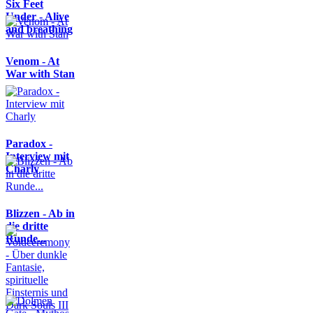
Six Feet
Under - Alive
and breathing
Venom - At
War with Stan
Paradox -
Interview mit
Charly
Blizzen - Ab in
die dritte
Runde...