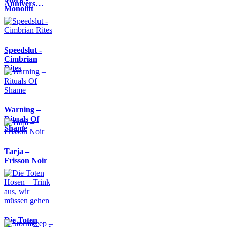
Annivers…
Monolitt
Speedslut -
Cimbrian
Rites
Warning –
Rituals Of
Shame
Tarja –
Frisson Noir
Die Toten