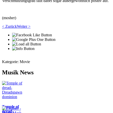
Verschmutzungsgrad fällt dabei sogar außergewöhnlich positiv auf.
(mosher)
< Zurück
Weiter >
Kategorie:
Movie
Musik News
Temple of
dread-