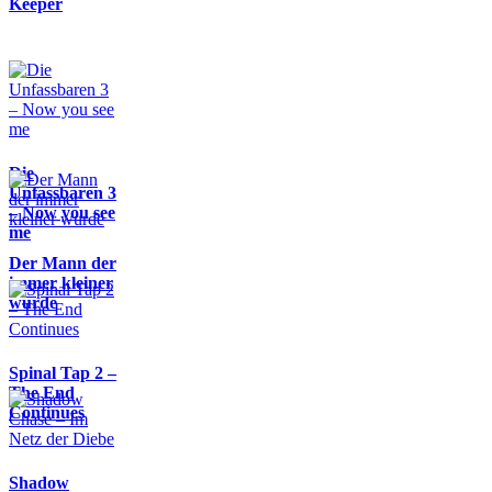
Keeper
Die
Unfassbaren 3
– Now you see
me
Der Mann der
immer kleiner
wurde
Spinal Tap 2 –
The End
Continues
Shadow