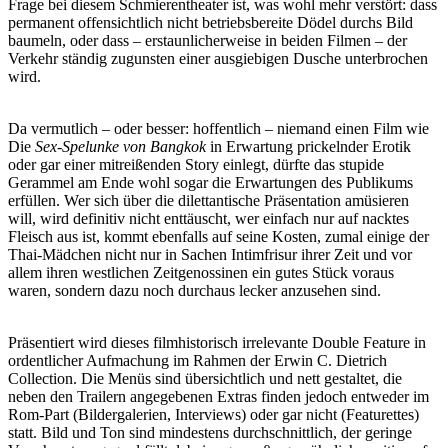
Frage bei diesem Schmierentheater ist, was wohl mehr verstört: dass
permanent offensichtlich nicht betriebsbereite Dödel durchs Bild
baumeln, oder dass – erstaunlicherweise in beiden Filmen – der
Verkehr ständig zugunsten einer ausgiebigen Dusche unterbrochen
wird.
Da vermutlich – oder besser: hoffentlich – niemand einen Film wie
Die
Sex-Spelunke von Bangkok
in Erwartung prickelnder Erotik
oder gar einer mitreißenden Story einlegt, dürfte das stupide
Gerammel am Ende wohl sogar die Erwartungen des Publikums
erfüllen. Wer sich über die dilettantische Präsentation amüsieren
will, wird definitiv nicht enttäuscht, wer einfach nur auf nacktes
Fleisch aus ist, kommt ebenfalls auf seine Kosten, zumal einige der
Thai-Mädchen nicht nur in Sachen Intimfrisur ihrer Zeit und vor
allem ihren westlichen Zeitgenossinen ein gutes Stück voraus
waren, sondern dazu noch durchaus lecker anzusehen sind.
Präsentiert wird dieses filmhistorisch irrelevante Double Feature in
ordentlicher Aufmachung im Rahmen der Erwin C. Dietrich
Collection. Die Menüs sind übersichtlich und nett gestaltet, die
neben den Trailern angegebenen Extras finden jedoch entweder im
Rom-Part (Bildergalerien, Interviews) oder gar nicht (Featurettes)
statt. Bild und Ton sind mindestens durchschnittlich, der geringe