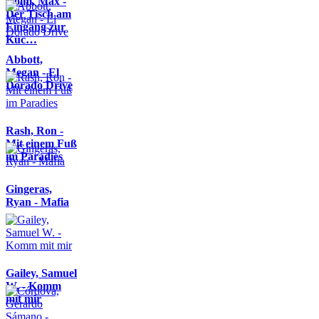
Kolm, Max -
Der Tisch am
Eingang zur
Küc…
Abbott,
Megan - El
Dorado Drive
Rash, Ron -
Mit einem Fuß
im Paradies
Gingeras,
Ryan - Mafia
Gailey, Samuel
W. - Komm
mit mir