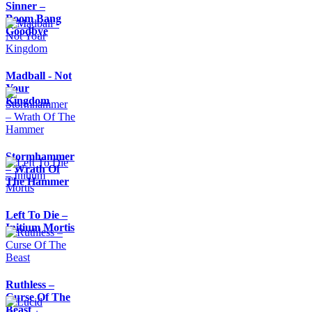
Sinner –
Boom Bang
Goodbye
Madball - Not
Your
Kingdom
Stormhammer
– Wrath Of
The Hammer
Left To Die –
Initium Mortis
Ruthless –
Curse Of The
Beast