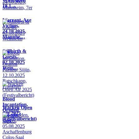
Wiesbaden
18.1…
Warrant, Axe
Victims,
24.10.2025,
Mannhe…
Stillbirth &
Guests,
02.10.2025
Wein…
Blood
Incantation,
Wacken Open
Oranssi
Air 2025
Pazuzu,
(Festivalbericht)
Sijji…