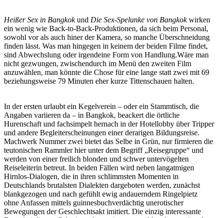
Heißer Sex in Bangkok
und
Die Sex-Spelunke von Bangkok
wirken
ein wenig wie Back-to-Back-Produktionen, da sich beim Personal,
sowohl vor als auch hiner der Kamera, so manche Überschneidung
finden lässt. Was man hingegen in keinem der beiden Filme findet,
sind Abwechslung oder irgendeine Form von Handlung.Wäre man
nicht gezwungen, zwischendurch im Menü den zweiten Film
anzuwählen, man könnte die Chose für eine lange statt zwei mit 69
beziehungsweise 79 Minuten eher kurze Tittenschauen halten.
In der ersten urlaubt ein Kegelverein – oder ein Stammtisch, die
Angaben variieren da – in Bangkok, beackert die örtliche
Hurenschaft und fachsimpelt hernach in der Hotellobby über Tripper
und andere Begleiterscheinungen einer derarigen Bildungsreise.
Machwerk Nummer zwei bietet das Selbe in Grün, nur firmieren die
teutonischen Rammler hier unter dem Begriff „Reisegruppe“ und
werden von einer freilich blonden und schwer untervögelten
Reiseleiterin betreut. In beiden Fällen wird neben langatmigen
Hirnlos-Dialogen, die in ihren schlimmsten Momenten in
Deutschlands brutalsten Dialekten dargeboten werden, zunächst
blankgezogen und nach gefühlt ewig andauerndem Ringelpietz
ohne Anfassen mittels guinnesbuchverdächtig unerotischer
Bewegungen der Geschlechtsakt imitiert. Die einzig interessante