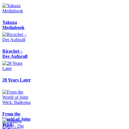
Yakuza
Mediabook
Ricochet –
Der Aufprall
28 Years Later
From the
World of John
Wick: