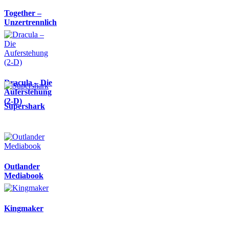
Together –
Unzertrennlich
Dracula – Die
Auferstehung
(2-D)
Supershark
Outlander
Mediabook
Kingmaker