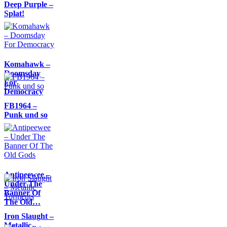
Deep Purple –
Splat!
Komahawk –
Doomsday
For
Democracy
FB1964 –
Punk und so
Antipeewee –
Under The
Banner Of
The Old…
Iron Slaught –
Metallic