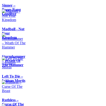
Sinner –
Boom Bang
Goodbye
Madball - Not
Your
Kingdom
Stormhammer
– Wrath Of
The Hammer
Left To Die –
Initium Mortis
Ruthless –
Curse Of The