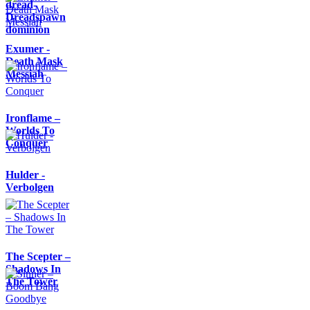
dread-
Dreadspawn
dominion
Exumer -
Death Mask
Messiah
Ironflame –
Worlds To
Conquer
Hulder -
Verbolgen
The Scepter –
Shadows In
The Tower