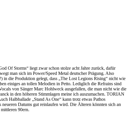
d Of Storms“ liegt zwar schon stolze acht Jahre zurück, dafür
bewegt man sich im Power/Speed Metal deutscher Prägung. Also
?) in die Produktion gelegt, dass „The Lost Legions Rising“ nicht wie
 einiges an tollen Melodien in Petto. Lediglich die Refrains sind
e Vocals von Sänger Marc Hohlweck ausgefallen, die man nicht wie die
. Franck in den höheren Stimmlagen meine ich auszumachen. TORIAN
t. Auch Halbballade „Stand As One“ kann trotz etwas Pathos
s neueren Datums gut reinlaufen wird. Die Älteren könnten sich an
 mittleren 90ern.