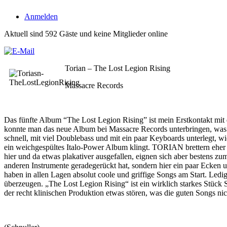
Anmelden
Aktuell sind 592 Gäste und keine Mitglieder online
Torian – The Lost Legion Rising
Massacre Records
Das fünfte Album “The Lost Legion Rising” ist mein Erstkontakt mi
konnte man das neue Album bei Massacre Records unterbringen, was d
schnell, mit viel Doublebass und mit ein paar Keyboards unterlegt, w
ein weichgespültes Italo-Power Album klingt. TORIAN brettern eher w
hier und da etwas plakativer ausgefallen, eignen sich aber bestens 
anderen Instrumente geradegerückt hat, sondern hier ein paar Ecke
haben in allen Lagen absolut coole und griffige Songs am Start. Ledi
überzeugen. „The Lost Legion Rising“ ist ein wirklich starkes Stück
der recht klinischen Produktion etwas stören, was die guten Songs nich