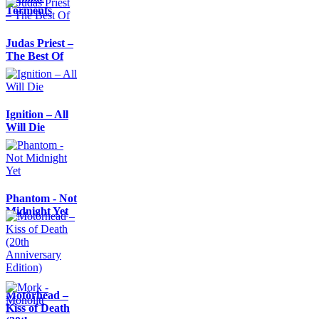
Torments
Judas Priest –
The Best Of
Ignition – All
Will Die
Phantom - Not
Midnight Yet
Motörhead –
Kiss of Death