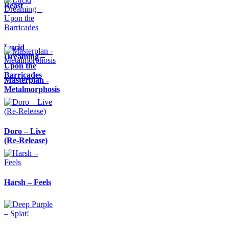
Beast
Lucid
Dreaming –
Upon the
Barricades
Masterplan -
Metalmorphosis
Doro – Live
(Re-Release)
Harsh – Feels