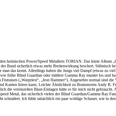
t den heimischen Power/Speed Metallern TORIAN. Das letzte Album „Go
er Band sicherlich etwas mehr Breitenwirkung beschert. Stilistisch 
ie man das kennt. Allerdings haben die Jungs viel Dampf (etwas zu viel
ie frühe Blind Guardian oder mittlere Gamma Ray munter los und haben
zum Fistraisen („Warpriest“, „Iron Hammer“). Angenehm normal sind di
n und Kanten hören kann. Leichte Ähnlichkeit zu Brainstorms Andy B
glich die vereinzelten Blast-Einlagen hätte es für mich nicht gebrauch
 Speed Metal, das sicherlich vielen der Blind Guardian/Gamma Ray Fan
t schmälert. Ich fühle tatsächlich ein paar wohlige Schauer, wie in den