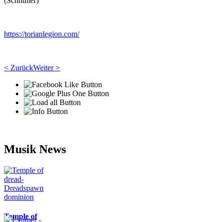
(Schnuller)
https://torianlegion.com/
< Zurück
Weiter >
Musik News
Temple of