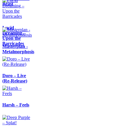
Beast
Lucid
Dreaming –
Upon the
Barricades
Masterplan -
Metalmorphosis
Doro – Live
(Re-Release)
Harsh – Feels