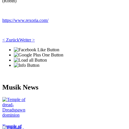
(Röbin)
https://www.rexoria.com/
< Zurück
Weiter >
Musik News
Temple of