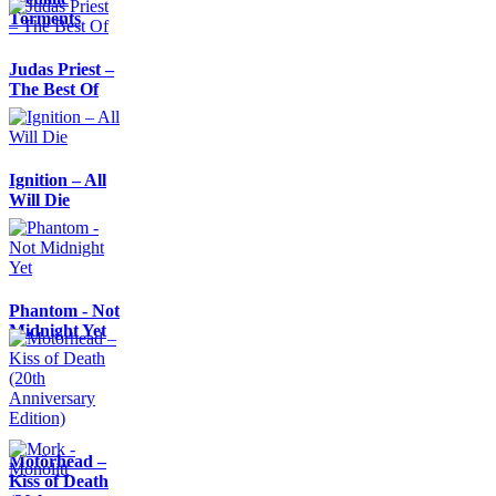
Torments
Judas Priest –
The Best Of
Ignition – All
Will Die
Phantom - Not
Midnight Yet
Motörhead –
Kiss of Death