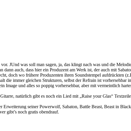
vor. JUnd was soll man sagen, ja, das klingt nach was und die Melodie
an dann auch, dass hier ein Produzent am Werk ist, der auch mit Sabat
Recht, doch wo frühere Produzenten ihren Soundstempel aufdrückten (z.
lt die immer gleichen Strukturen, selbst der Refrain ist vorhersehbar in
n Image und alles so poppig vorhersehbar, aber mit vermeintlich hart
 Gitarre, natürlich gibt es noch ein Lied mit „Raise your Glas“ Textze
einer Erweiterung seiner Powerwolf, Sabaton, Battle Beast, Beast in B
er gibt’s noch gratis obendrauf.