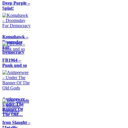
Deep Purple –
Splat!
Komahawk –
Doomsday
For
Democracy
FB1964 –
Punk und so
Antipeewee –
Under The
Banner Of
The Old…
Iron Slaught –
Metallic