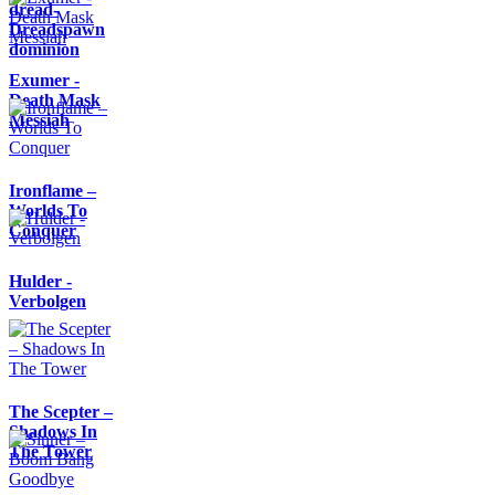
dread-
Dreadspawn
dominion
Exumer -
Death Mask
Messiah
Ironflame –
Worlds To
Conquer
Hulder -
Verbolgen
The Scepter –
Shadows In
The Tower