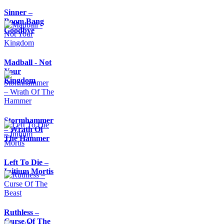
Sinner –
Boom Bang
Goodbye
Madball - Not
Your
Kingdom
Stormhammer
– Wrath Of
The Hammer
Left To Die –
Initium Mortis
Ruthless –
Curse Of The