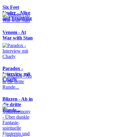
Six Feet
Under - Alive
and breathing
Venom - At
War with Stan
Paradox -
Interview mit
Charly
Blizzen - Ab in
die dritte
Runde...