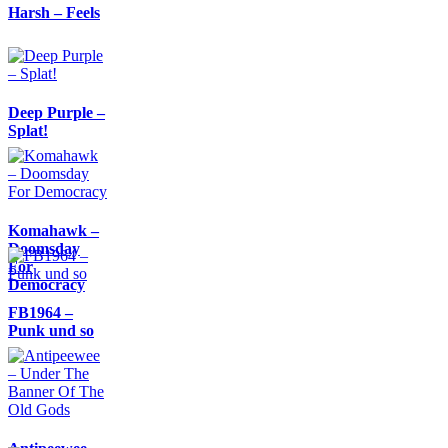
Harsh – Feels
Deep Purple –
Splat!
Komahawk –
Doomsday
For
Democracy
FB1964 –
Punk und so