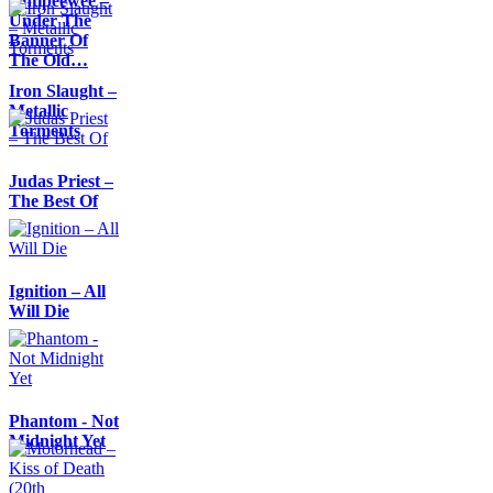
Antipeewee –
Under The
Banner Of
The Old…
Iron Slaught –
Metallic
Torments
Judas Priest –
The Best Of
Ignition – All
Will Die
Phantom - Not
Midnight Yet