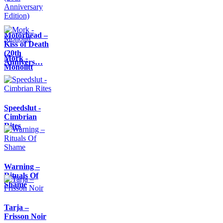
Motörhead –
Kiss of Death
(20th
Mork -
Annivers…
Monolitt
Speedslut -
Cimbrian
Rites
Warning –
Rituals Of
Shame
Tarja –
Frisson Noir