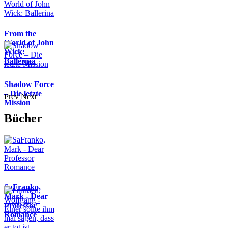
From the
World of John
Wick:
Ballerina
Shadow Force
– Die letzte
Prev
Next
Mission
Bücher
SaFranko,
Mark - Dear
Professor
Romance