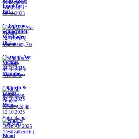
23.01.2026 /
Frankfurt -
Bat…
In Extremo –
Schlachthof,
Wiesbaden
18.1…
Warrant, Axe
Victims,
24.10.2025,
Mannhe…
Stillbirth &
Guests,
02.10.2025
Wein…
Blood