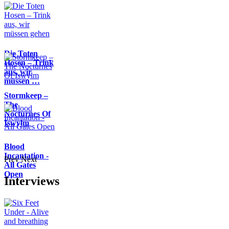
Die Toten
Hosen – Trink
aus, wir
müssen …
Stormkeep –
The
Nocturnes Of
Iswylm
Blood
Incantation -
Prev
Next
All Gates
Open
Interviews