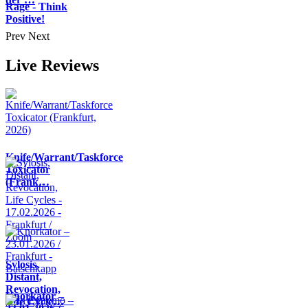
Rage - Think
Positive!
Prev
Next
Live Reviews
Knife/Warrant/Taskforce
Toxicator
(Frank…
Sylosis,
Distant,
Revocation,
Knorkator –
Life Cycle…