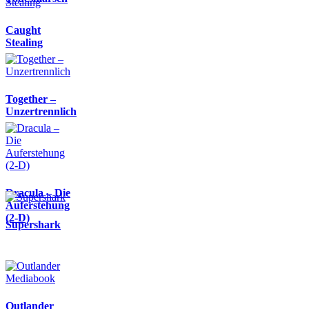
Caught
Stealing
Together –
Unzertrennlich
Dracula – Die
Auferstehung
(2-D)
Supershark
Outlander