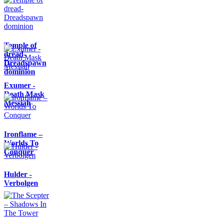
Temple of
dread-
Dreadspawn
dominion
Exumer -
Death Mask
Messiah
Ironflame –
Worlds To
Conquer
Hulder -
Verbolgen