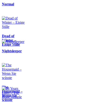
Normal
Dead of
Winter –
Eisige Stille
Nightsleeper
The
Housemaid –
Wenn Sie
wüsste