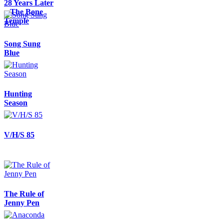
28 Years Later
– The Bone
Temple
Song Sung
Blue
Hunting
Season
V/H/S 85
The Rule of
Jenny Pen