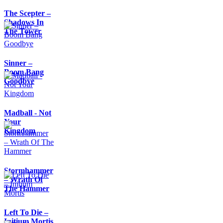
The Scepter –
Shadows In
The Tower
Sinner –
Boom Bang
Goodbye
Madball - Not
Your
Kingdom
Stormhammer
– Wrath Of
The Hammer
Left To Die –
Initium Mortis