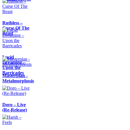
Ruthless –
Curse Of The
Beast
Lucid
Dreaming –
Upon the
Barricades
Masterplan -
Metalmorphosis
Doro – Live
(Re-Release)