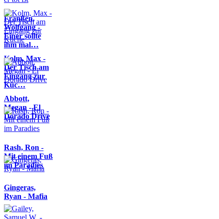
Franßen,
Wolfgang -
Einer sollte
ihm mal…
Kolm, Max -
Der Tisch am
Eingang zur
Küc…
Abbott,
Megan - El
Dorado Drive
Rash, Ron -
Mit einem Fuß
im Paradies
Gingeras,
Ryan - Mafia