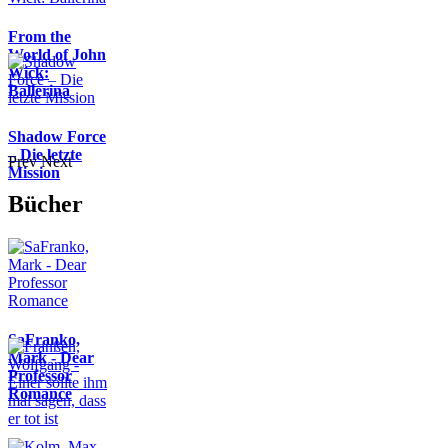
From the
World of John
Wick:
Ballerina
Shadow Force
– Die letzte
Prev
Next
Mission
Bücher
SaFranko,
Mark - Dear
Professor
Romance