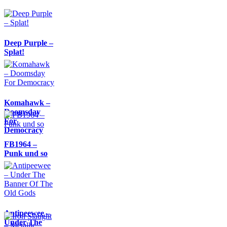
Deep Purple –
Splat!
Komahawk –
Doomsday
For
Democracy
FB1964 –
Punk und so
Antipeewee –
Under The