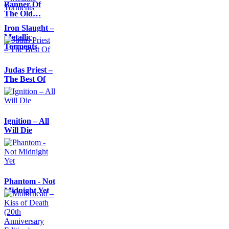
Banner Of
The Old…
Iron Slaught –
Metallic
Torments
Judas Priest –
The Best Of
Ignition – All
Will Die
Phantom - Not
Midnight Yet