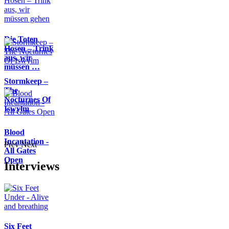
Die Toten
Hosen – Trink
aus, wir
müssen …
Stormkeep –
The
Nocturnes Of
Iswylm
Blood
Incantation -
Prev
Next
All Gates
Open
Interviews
Six Feet