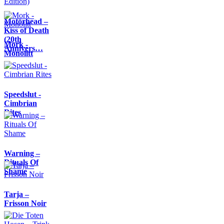
Motörhead –
Kiss of Death
(20th
Mork -
Annivers…
Monolitt
Speedslut -
Cimbrian
Rites
Warning –
Rituals Of
Shame
Tarja –
Frisson Noir