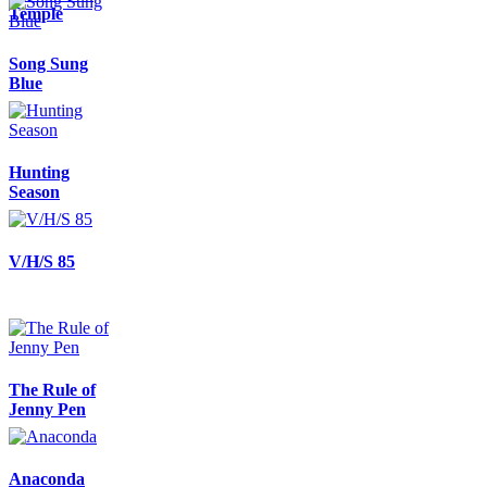
Temple
Song Sung
Blue
Hunting
Season
V/H/S 85
The Rule of
Jenny Pen
Anaconda