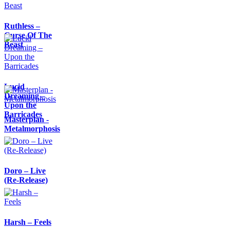
Ruthless –
Curse Of The
Beast
Lucid
Dreaming –
Upon the
Barricades
Masterplan -
Metalmorphosis
Doro – Live
(Re-Release)
Harsh – Feels