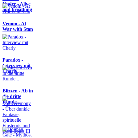
Under - Alive
and breathing
Venom - At
War with Stan
Paradox -
Interview mit
Charly
Blizzen - Ab in
die dritte
Runde...