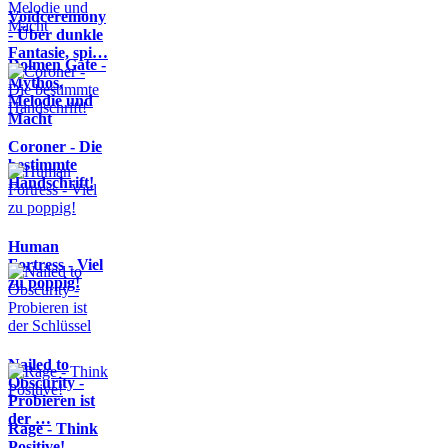
Voidceremony
- Über dunkle
Fantasie, spi…
Dolmen Gate -
Mythos,
Melodie und
Macht
Coroner - Die
bestimmte
Handschrift!
Human
Fortress - Viel
zu poppig!
Nailed to
Obscurity -
Probieren ist
der …
Rage - Think
Positive!