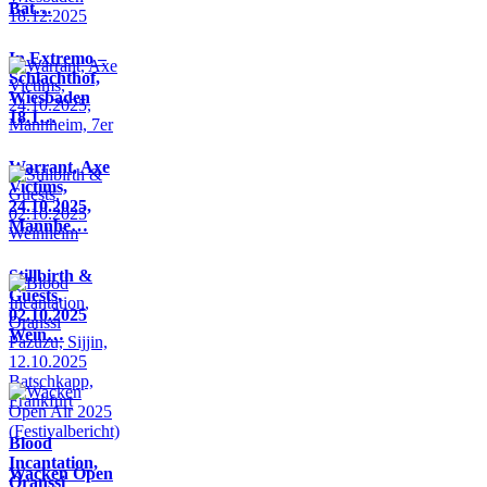
Bat…
In Extremo –
Schlachthof,
Wiesbaden
18.1…
Warrant, Axe
Victims,
24.10.2025,
Mannhe…
Stillbirth &
Guests,
02.10.2025
Wein…
Blood
Incantation,
Wacken Open
Oranssi