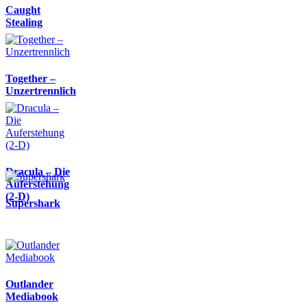
Caught
Stealing
Together –
Unzertrennlich
Dracula – Die
Auferstehung
(2-D)
Supershark
Outlander
Mediabook