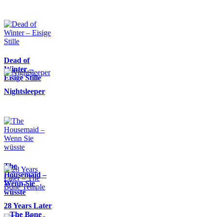
Dead of
Winter –
Eisige Stille
Nightsleeper
The
Housemaid –
Wenn Sie
wüsste
28 Years Later
– The Bone