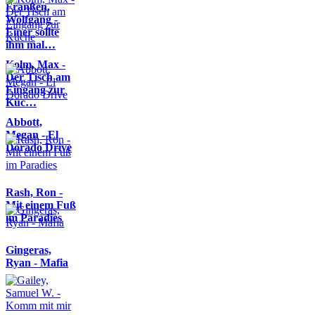
Franßen,
Wolfgang -
Einer sollte
ihm mal…
Kolm, Max -
Der Tisch am
Eingang zur
Küc…
Abbott,
Megan - El
Dorado Drive
Rash, Ron -
Mit einem Fuß
im Paradies
Gingeras,
Ryan - Mafia