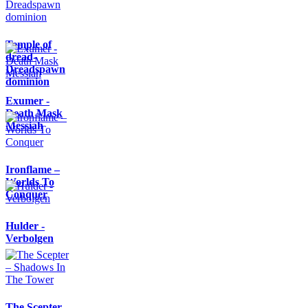
Temple of
dread-
Dreadspawn
dominion
Exumer -
Death Mask
Messiah
Ironflame –
Worlds To
Conquer
Hulder -
Verbolgen
The Scepter –