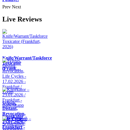
Prev
Next
Live Reviews
Knife/Warrant/Taskforce
Toxicator
(Frank…
Sylosis,
Distant,
Revocation,
Knorkator –
Life Cycle…
23.01.2026 /
Frankfurt -