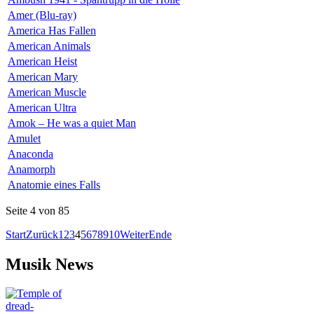
Amer (Blu-ray)
America Has Fallen
American Animals
American Heist
American Mary
American Muscle
American Ultra
Amok – He was a quiet Man
Amulet
Anaconda
Anamorph
Anatomie eines Falls
Seite 4 von 85
Start
Zurück
1
2
3
4
5
6
7
8
9
10
Weiter
Ende
Musik News