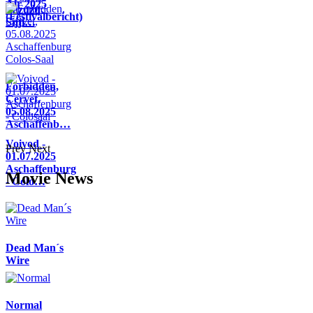
Air 2025
Pazuzu,
(Festivalbericht)
Sijji…
Forbidden,
Cervet,
05.08.2025
Aschaffenb…
Voivod -
Prev
Next
01.07.2025
Aschaffenburg
Movie News
- Colo…
Dead Man´s
Wire
Normal