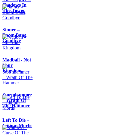
Shadows In
The Tower
Sinner –
Boom Bang
Goodbye
Madball - Not
Your
Kingdom
Stormhammer
– Wrath Of
The Hammer
Left To Die –
Initium Mortis