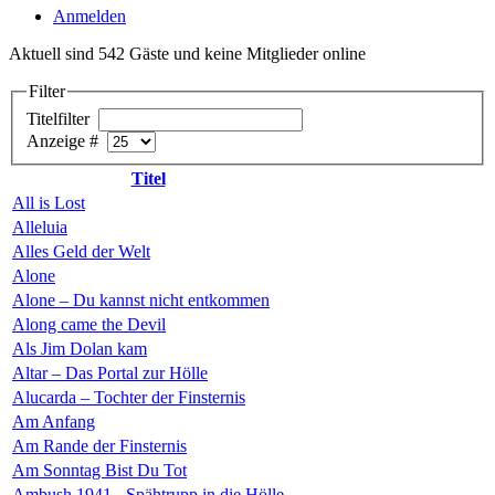
Anmelden
Aktuell sind 542 Gäste und keine Mitglieder online
Filter
Titelfilter
Anzeige #
Titel
All is Lost
Alleluia
Alles Geld der Welt
Alone
Alone – Du kannst nicht entkommen
Along came the Devil
Als Jim Dolan kam
Altar – Das Portal zur Hölle
Alucarda – Tochter der Finsternis
Am Anfang
Am Rande der Finsternis
Am Sonntag Bist Du Tot
Ambush 1941 - Spähtrupp in die Hölle