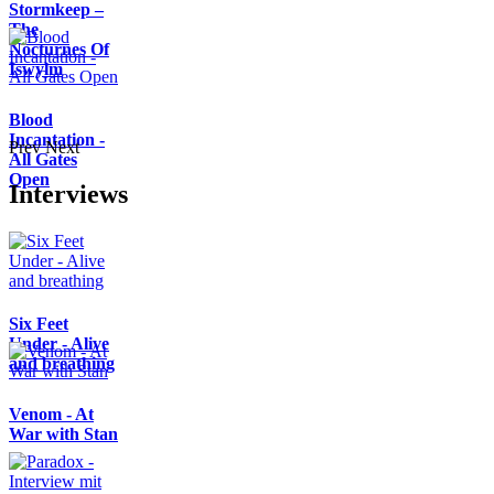
Stormkeep –
The
Nocturnes Of
Iswylm
Blood
Incantation -
Prev
Next
All Gates
Open
Interviews
Six Feet
Under - Alive
and breathing
Venom - At
War with Stan