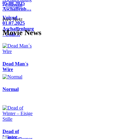
05.08.2025
Aschaffenb…
Voivod -
Prev
Next
01.07.2025
Aschaffenburg
Movie News
- Colo…
Dead Man´s
Wire
Normal
Dead of
Winter –