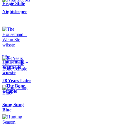
Eisige Stille
Nightsleeper
The
Housemaid –
Wenn Sie
wüsste
28 Years Later
– The Bone
Temple
Song Sung
Blue