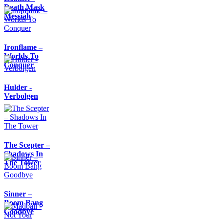
Death Mask
Messiah
Ironflame –
Worlds To
Conquer
Hulder -
Verbolgen
The Scepter –
Shadows In
The Tower
Sinner –
Boom Bang
Goodbye