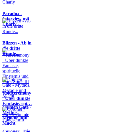
Paradox -
Interview mit
Charly
Blizzen - Ab in
die dritte
Runde...
Voidceremony
- Über dunkle
Fantasie, spi…
Dolmen Gate -
Mythos,
Melodie und
Macht
Coroner - Die