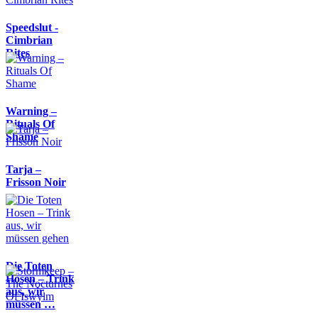
Speedslut -
Cimbrian
Rites
Warning –
Rituals Of
Shame
Tarja –
Frisson Noir
Die Toten
Hosen – Trink
aus, wir
müssen …