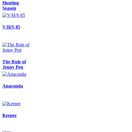
Hunting
Season
V/H/S 85
The Rule of
Jenny Pen
Anaconda
Keeper