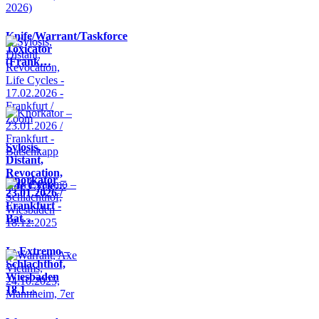
Knife/Warrant/Taskforce
Toxicator
(Frank…
Sylosis,
Distant,
Revocation,
Knorkator –
Life Cycle…
23.01.2026 /
Frankfurt -
Bat…
In Extremo –
Schlachthof,
Wiesbaden
18.1…