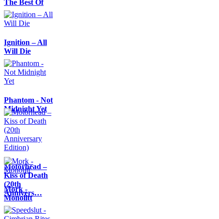
The Best Of
Ignition – All
Will Die
Phantom - Not
Midnight Yet
Motörhead –
Kiss of Death
(20th
Mork -
Annivers…
Monolitt