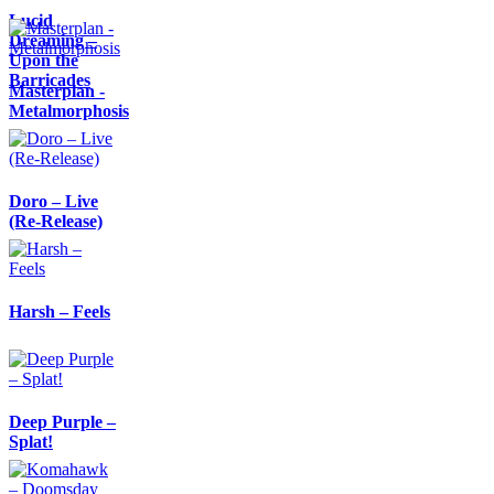
Lucid
Dreaming –
Upon the
Barricades
Masterplan -
Metalmorphosis
Doro – Live
(Re-Release)
Harsh – Feels
Deep Purple –
Splat!