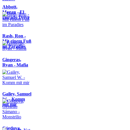
Abbott,
Megan - El
Dorado Drive
Rash, Ron -
Mit einem Fuß
im Paradies
Gingeras,
Ryan - Mafia
Gailey, Samuel
W. - Komm
mit mir
Córdova,