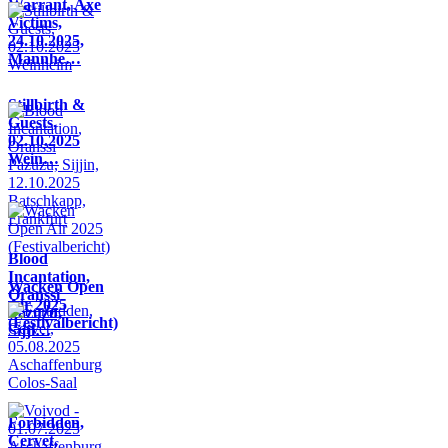
Warrant, Axe
Victims,
24.10.2025,
Mannhe…
Stillbirth &
Guests,
02.10.2025
Wein…
Blood
Incantation,
Wacken Open
Oranssi
Air 2025
Pazuzu,
(Festivalbericht)
Sijji…
Forbidden,
Cervet,