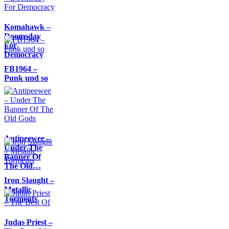
Komahawk –
Doomsday
For
Democracy
FB1964 –
Punk und so
Antipeewee –
Under The
Banner Of
The Old…
Iron Slaught –
Metallic
Torments
Judas Priest –