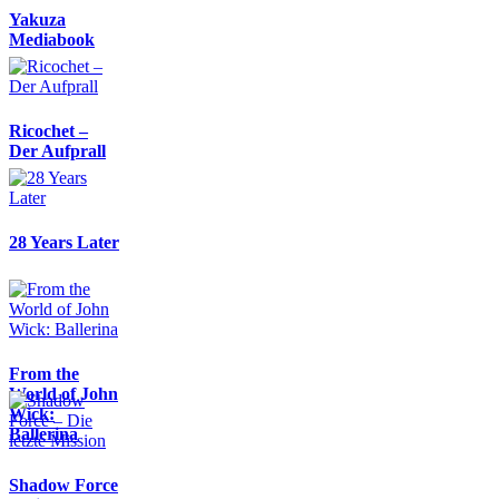
Yakuza
Mediabook
Ricochet –
Der Aufprall
28 Years Later
From the
World of John
Wick:
Ballerina
Shadow Force