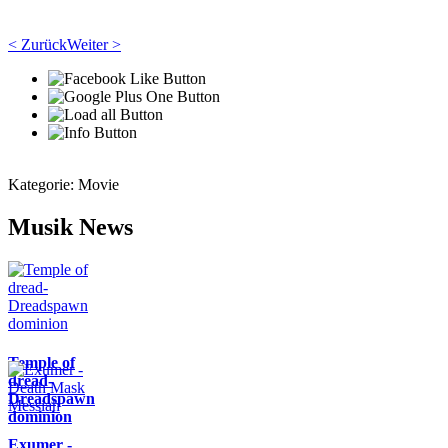
< Zurück
Weiter >
Kategorie:
Movie
Musik News
Temple of
dread-
Dreadspawn
dominion
Exumer -