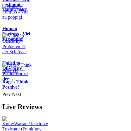
bestimmte
Handschrift!
Human
Fortress - Viel
zu poppig!
Nailed to
Obscurity -
Probieren ist
der …
Rage - Think
Positive!
Prev
Next
Live Reviews