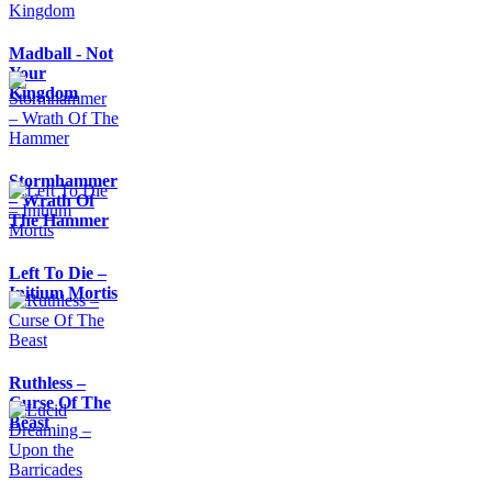
Madball - Not
Your
Kingdom
Stormhammer
– Wrath Of
The Hammer
Left To Die –
Initium Mortis
Ruthless –
Curse Of The
Beast