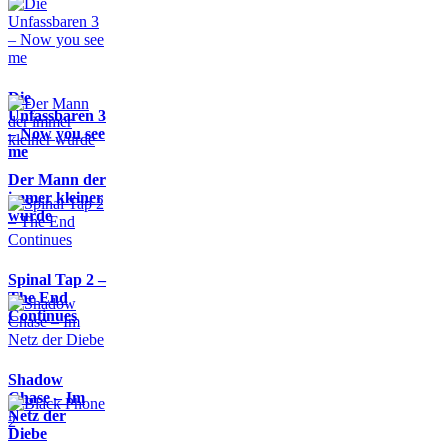
Die
Unfassbaren 3
– Now you see
me
Der Mann der
immer kleiner
wurde
Spinal Tap 2 –
The End
Continues
Shadow
Chase – Im
Netz der
Diebe