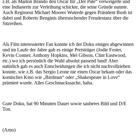
z.B. als Marlon Brando den Oscar für „Der Pate“ verweigerte und
eine Indianerin zur Verleihung schickte, die seine Gründe nannte.
Auch Regisseur Michael Moores Wutrede gegen Präsident Bush ist
dabei und Roberto Benginis überraschender Freudestanz über die
Sitzreihen.
Als Film interessierter Fan konnte ich der Doku einiges abgewinnen
und im Laufe der Jahre gab es einige Preisträger (Jodie Foster,
Kevin Costner, Anthony Hopkins, Mel Gibson, Clint Eastwood,
etc.) wo ich persönlich die Wahl absolut passend fand! Aber
natürlich gab es auch Entscheidungen die ich nicht nachvollziehen
konnte, wie z.B. das Sergio Leone nie einen Oscar bekam oder das
komisches Kino wie „Birdman“ oder „Shakespeare in Love“
prämiert wurde. Alles Geschmackssache, haha.
Gute Doku, hat 90 Minuten Dauer sowie sauberes Bild und D/E
Ton.
(Arno)