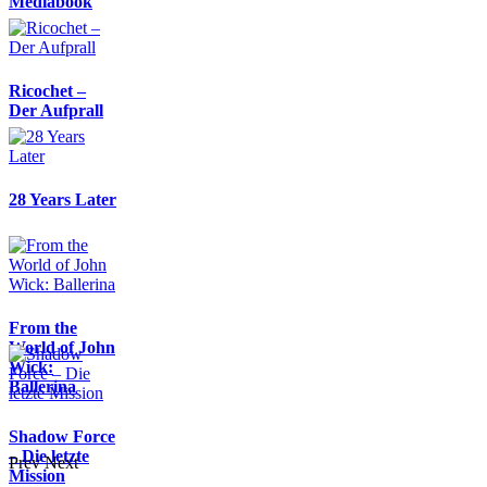
Mediabook
Ricochet –
Der Aufprall
28 Years Later
From the
World of John
Wick:
Ballerina
Shadow Force
– Die letzte
Prev
Next
Mission