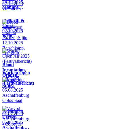
24.10.2025,
Mannhe…
Stillbirth &
Guests,
02.10.2025
Wein…
Blood
Incantation,
Wacken Open
Oranssi
Air 2025
Pazuzu,
(Festivalbericht)
Sijji…
Forbidden,
Cervet,
05.08.2025
Aschaffenb…