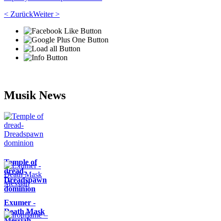
< Zurück
Weiter >
Musik News
Temple of
dread-
Dreadspawn
dominion
Exumer -
Death Mask
Messiah