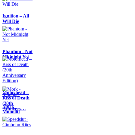
Ignition – All
Will Die
Phantom - Not
Midnight Yet
Motörhead –
Kiss of Death
(20th
Mork -
Annivers…
Monolitt