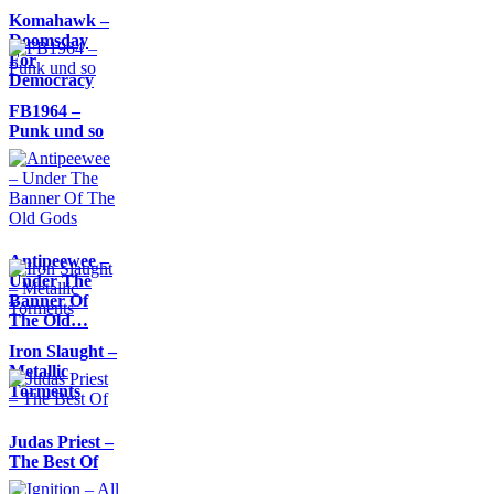
Komahawk –
Doomsday
For
Democracy
FB1964 –
Punk und so
Antipeewee –
Under The
Banner Of
The Old…
Iron Slaught –
Metallic
Torments
Judas Priest –
The Best Of