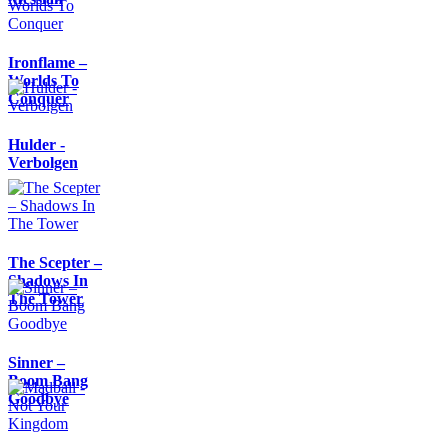
Ironflame –
Worlds To
Conquer
Hulder -
Verbolgen
The Scepter –
Shadows In
The Tower
Sinner –
Boom Bang
Goodbye