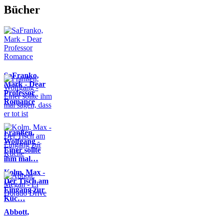
Bücher
SaFranko,
Mark - Dear
Professor
Romance
Franßen,
Wolfgang -
Einer sollte
ihm mal…
Kolm, Max -
Der Tisch am
Eingang zur
Küc…
Abbott,