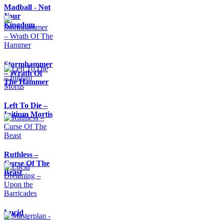
Madball - Not
Your
Kingdom
Stormhammer
– Wrath Of
The Hammer
Left To Die –
Initium Mortis
Ruthless –
Curse Of The
Beast
Lucid