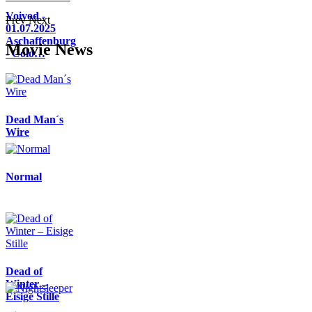
Voivod -
Prev
Next
01.07.2025
Aschaffenburg
Movie News
- Colo…
Dead Man´s
Wire
Normal
Dead of
Winter –
Eisige Stille