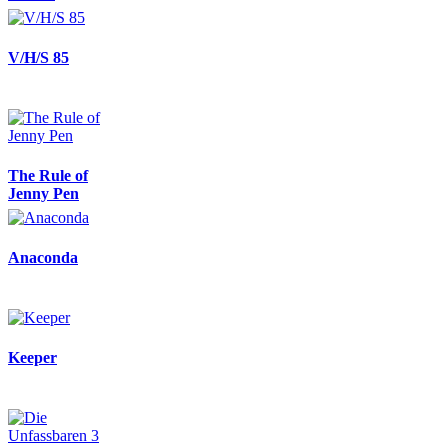
V/H/S 85
The Rule of
Jenny Pen
Anaconda
Keeper