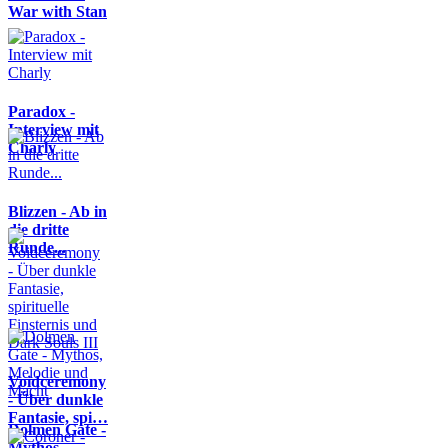
War with Stan
Paradox -
Interview mit
Charly
Blizzen - Ab in
die dritte
Runde...
Voidceremony
- Über dunkle
Fantasie, spi…
Dolmen Gate -
Mythos,