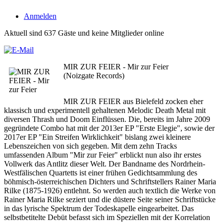
Anmelden
Aktuell sind 637 Gäste und keine Mitglieder online
MIR ZUR FEIER - Mir zur Feier
(Noizgate Records)
MIR ZUR FEIER aus Bielefeld zocken eher
klassisch und experimentell gehaltenen Melodic Death Metal mit
diversen Thrash und Doom Einflüssen. Die, bereits im Jahre 2009
gegründete Combo hat mit der 2013er EP "Erste Elegie", sowie der
2017er EP "Ein Streifen Wirklichkeit" bislang zwei kleinere
Lebenszeichen von sich gegeben. Mit dem zehn Tracks
umfassenden Album "Mir zur Feier" erblickt nun also ihr erstes
Vollwerk das Antlitz dieser Welt. Der Bandname des Nordrhein-
Westfälischen Quartetts ist einer frühen Gedichtsammlung des
böhmisch-österreichischen Dichters und Schriftstellers Rainer Maria
Rilke (1875-1926) entlehnt. So werden auch textlich die Werke von
Rainer Maria Rilke seziert und die düstere Seite seiner Schriftstücke
in das lyrische Spektrum der Todeskapelle eingearbeitet. Das
selbstbetitelte Debüt befasst sich im Speziellen mit der Korrelation