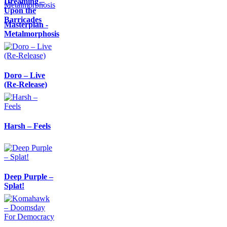
Dreaming –
Upon the
Barricades
Masterplan -
Metalmorphosis
Doro – Live
(Re-Release)
Harsh – Feels
Deep Purple –
Splat!