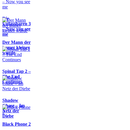
Die
Unfassbaren 3
– Now you see
me
Der Mann der
immer kleiner
wurde
Spinal Tap 2 –
The End
Continues
Shadow
Chase – Im
Netz der
Diebe
Black Phone 2