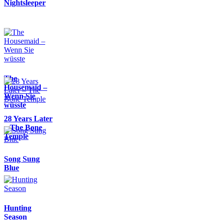
Nightsleeper
The
Housemaid –
Wenn Sie
wüsste
28 Years Later
– The Bone
Temple
Song Sung
Blue
Hunting
Season