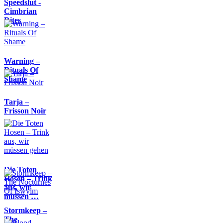
Speedslut -
Cimbrian
Rites
Warning –
Rituals Of
Shame
Tarja –
Frisson Noir
Die Toten
Hosen – Trink
aus, wir
müssen …
Stormkeep –
The