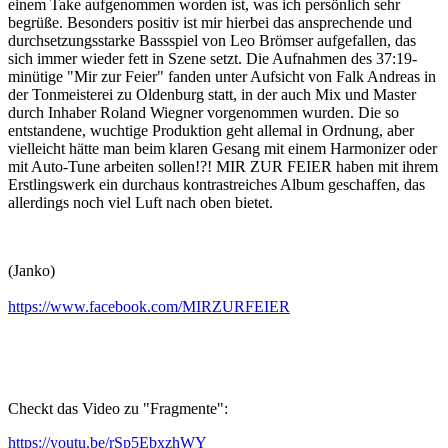
einem Take aufgenommen worden ist, was ich persönlich sehr
begrüße. Besonders positiv ist mir hierbei das ansprechende und
durchsetzungsstarke Bassspiel von Leo Brömser aufgefallen, das
sich immer wieder fett in Szene setzt. Die Aufnahmen des 37:19-
minütige "Mir zur Feier" fanden unter Aufsicht von Falk Andreas in
der Tonmeisterei zu Oldenburg statt, in der auch Mix und Master
durch Inhaber Roland Wiegner vorgenommen wurden. Die so
entstandene, wuchtige Produktion geht allemal in Ordnung, aber
vielleicht hätte man beim klaren Gesang mit einem Harmonizer oder
mit Auto-Tune arbeiten sollen!?! MIR ZUR FEIER haben mit ihrem
Erstlingswerk ein durchaus kontrastreiches Album geschaffen, das
allerdings noch viel Luft nach oben bietet.
(Janko)
https://www.facebook.com/MIRZURFEIER
Checkt das Video zu "Fragmente":
https://youtu.be/rSp5EbxzhWY