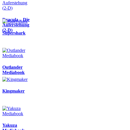
Dracula – Die
Auferstehung
(2-D)
Supershark
Outlander
Mediabook
Kingmaker
Yakuza