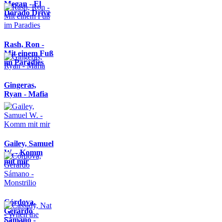
Megan - El
Dorado Drive
Rash, Ron -
Mit einem Fuß
im Paradies
Gingeras,
Ryan - Mafia
Gailey, Samuel
W. - Komm
mit mir
Córdova,
Gerardo
Sámano -