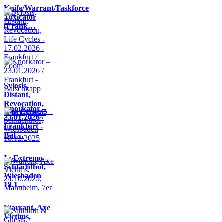
Knife/Warrant/Taskforce
Toxicator
(Frank…
Sylosis,
Distant,
Revocation,
Knorkator –
Life Cycle…
23.01.2026 /
Frankfurt -
Bat…
In Extremo –
Schlachthof,
Wiesbaden
18.1…
Warrant, Axe
Victims,