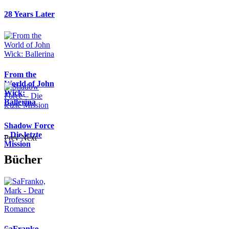
28 Years Later
From the
World of John
Wick:
Ballerina
Shadow Force
– Die letzte
Prev
Next
Mission
Bücher
SaFranko,