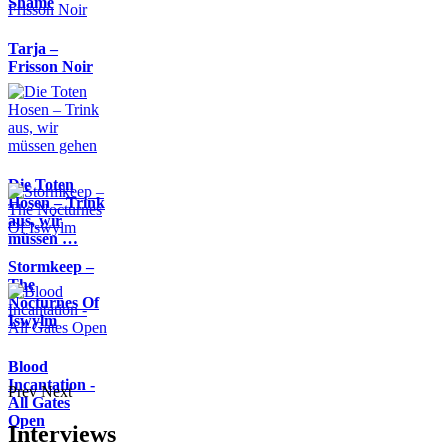
Shame
Tarja –
Frisson Noir
Die Toten
Hosen – Trink
aus, wir
müssen …
Stormkeep –
The
Nocturnes Of
Iswylm
Blood
Incantation -
Prev
Next
All Gates
Open
Interviews