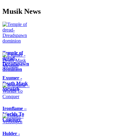
Musik News
Temple of
dread-
Dreadspawn
dominion
Exumer -
Death Mask
Messiah
Ironflame –
Worlds To
Conquer
Hulder -