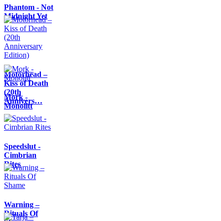
Phantom - Not
Midnight Yet
Motörhead –
Kiss of Death
(20th
Mork -
Annivers…
Monolitt
Speedslut -
Cimbrian
Rites
Warning –
Rituals Of