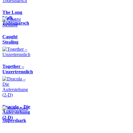
The Long
Walk -
Todesmarsch
Caught
Stealing
Together –
Unzertrennlich
Dracula – Die
Auferstehung
(2-D)
Supershark