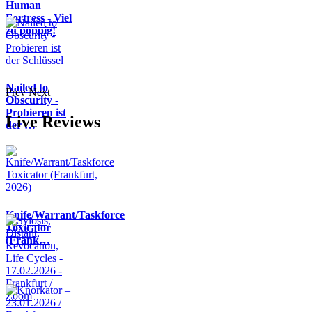
Human
Fortress - Viel
zu poppig!
Nailed to
Prev
Next
Obscurity -
Probieren ist
Live Reviews
der …
Knife/Warrant/Taskforce
Toxicator
(Frank…