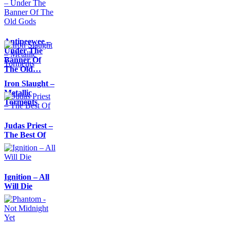
Antipeewee –
Under The
Banner Of
The Old…
Iron Slaught –
Metallic
Torments
Judas Priest –
The Best Of
Ignition – All
Will Die