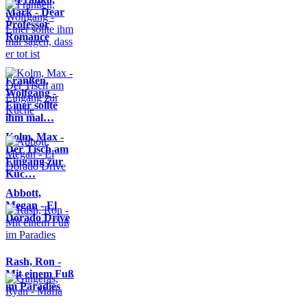
Mark - Dear
Professor
Romance
Franßen,
Wolfgang -
Einer sollte
ihm mal…
Kolm, Max -
Der Tisch am
Eingang zur
Küc…
Abbott,
Megan - El
Dorado Drive
Rash, Ron -
Mit einem Fuß
im Paradies