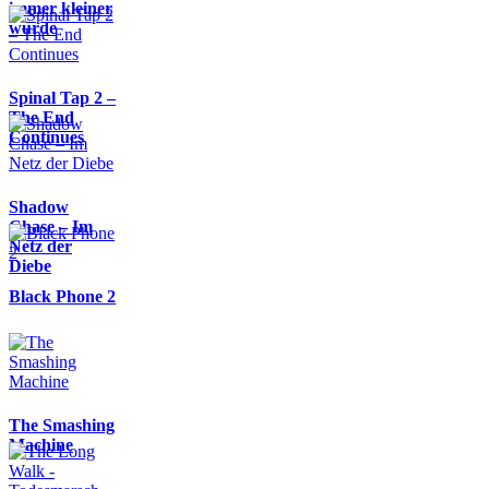
immer kleiner
wurde
Spinal Tap 2 –
The End
Continues
Shadow
Chase – Im
Netz der
Diebe
Black Phone 2
The Smashing
Machine