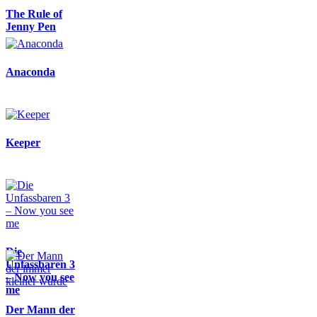
The Rule of
Jenny Pen
Anaconda
Keeper
Die
Unfassbaren 3
– Now you see
me
Der Mann der