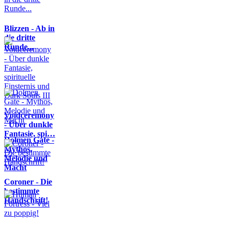
Blizzen - Ab in
die dritte
Runde...
Voidceremony
- Über dunkle
Fantasie, spi…
Dolmen Gate -
Mythos,
Melodie und
Macht
Coroner - Die
bestimmte
Handschrift!