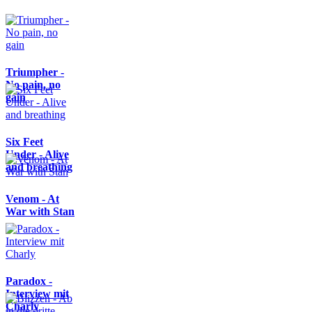
Triumpher -
No pain, no
gain
Six Feet
Under - Alive
and breathing
Venom - At
War with Stan
Paradox -
Interview mit
Charly