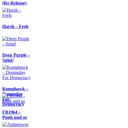
(Re-Release)
Harsh – Feels
Deep Purple –
Splat!
Komahawk –
Doomsday
For
Democracy
FB1964 –
Punk und so