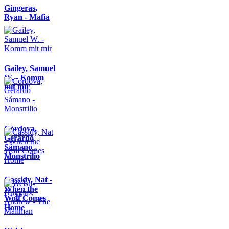
Gingeras,
Ryan - Mafia
Gailey, Samuel
W. - Komm
mit mir
Córdova,
Gerardo
Sámano -
Monstrilio
Cassidy, Nat -
When the
Wolf Comes
Home