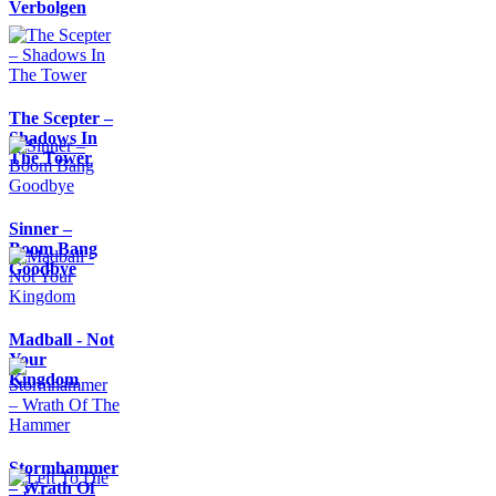
Verbolgen
The Scepter –
Shadows In
The Tower
Sinner –
Boom Bang
Goodbye
Madball - Not
Your
Kingdom
Stormhammer
– Wrath Of