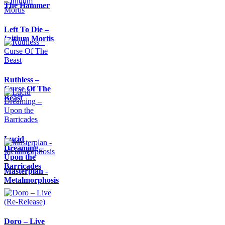
The Hammer
Left To Die –
Initium Mortis
Ruthless –
Curse Of The
Beast
Lucid
Dreaming –
Upon the
Barricades
Masterplan -
Metalmorphosis
Doro – Live