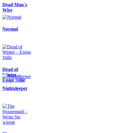
Dead Man´s
Wire
Normal
Dead of
Winter –
Eisige Stille
Nightsleeper