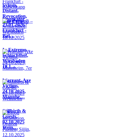
Sylosis,
Distant,
Revocation,
Knorkator –
Life Cycle…
23.01.2026 /
Frankfurt -
Bat…
In Extremo –
Schlachthof,
Wiesbaden
18.1…
Warrant, Axe
Victims,
24.10.2025,
Mannhe…
Stillbirth &
Guests,
02.10.2025
Wein…