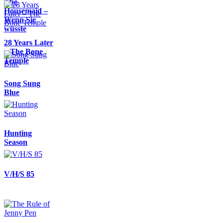
The
Housemaid –
Wenn Sie
wüsste
28 Years Later
– The Bone
Temple
Song Sung
Blue
Hunting
Season
V/H/S 85