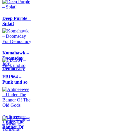
Deep Purple –
Splat!
Komahawk –
Doomsday
For
Democracy
FB1964 –
Punk und so
Antipeewee –
Under The
Banner Of