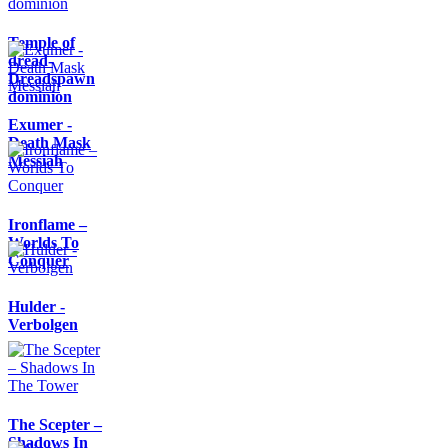
Temple of
dread-
Dreadspawn
dominion
Exumer -
Death Mask
Messiah
Ironflame –
Worlds To
Conquer
Hulder -
Verbolgen
The Scepter –
Shadows In