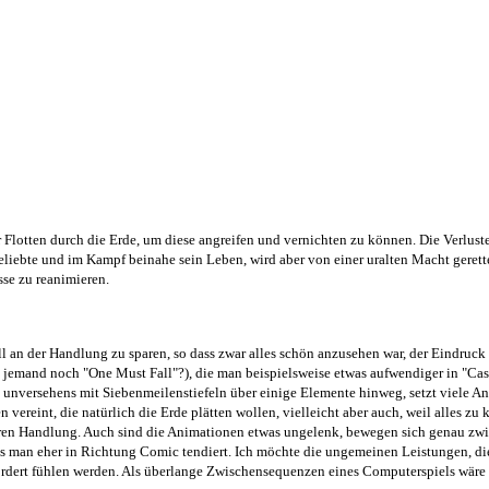
ner Flotten durch die Erde, um diese angreifen und vernichten zu können. Die Verlu
Geliebte und im Kampf beinahe sein Leben, wird aber von einer uralten Macht geret
sse zu reanimieren.
l an der Handlung zu sparen, so dass zwar alles schön anzusehen war, der Eindruck
jemand noch "One Must Fall"?), die man beispielsweise etwas aufwendiger in "Cassh
t unversehens mit Siebenmeilenstiefeln über einige Elemente hinweg, setzt viele A
 vereint, die natürlich die Erde plätten wollen, vielleicht aber auch, weil alles 
aren Handlung. Auch sind die Animationen etwas ungelenk, bewegen sich genau zw
ss man eher in Richtung Comic tendiert. Ich möchte die ungemeinen Leistungen, d
rdert fühlen werden. Als überlange Zwischensequenzen eines Computerspiels wäre d