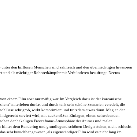
ste unter den hilflosen Menschen sind zahlreich und den übermächtigen Invasoren
tet und als mächtiger Roboterkämpfer mit Verbündeten beauftragt, Necros
 von einem Film aber nur mäßig war. Im Vergleich dazu ist der koreanische
ern" miterleben durfte, und durch teils sehr schöne Szenarien veredelt, die
nschlüsse sehr grob, wirkt komprimiert und trotzdem etwas dünn. Mag an der
zu kindgerecht serviert wird, mit zuckersüßen Einlagen, einem schwebenden
ischen der hakeligen Freezeframe-Atmosphäre der Animes und realen
ie hinter dem Rendering und grundlegend schönen Design stehen, nicht schlecht
as sehr brauchbar gewesen, als eigenständiger Film wird es nicht lang im