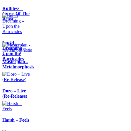
Ruthless –
Curse Of The
Beast
Lucid
Dreaming –
Upon the
Barricades
Masterplan -
Metalmorphosis
Doro – Live
(Re-Release)
Harsh – Feels