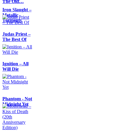
The Old…
Iron Slaught –
Metallic
Torments
Judas Priest –
The Best Of
Ignition – All
Will Die
Phantom - Not
Midnight Yet