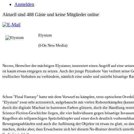
Anmelden
Aktuell sind 488 Gäste und keine Mitglieder online
Elysium
(I-On New Media)
Necros, Herrscher der mächtigen Elysianer, inszeniert einen Angriff auf eine sei
ist kaum etwas entgegen zu setzen. Auch der junge Pizzabote Van verliert seine 
teuflisches Vorhaben zu verhindern, nämlich eine uralte und zutiefst bösartige Ra
Schon "Final Fantasy" hatte mit dem Vorwurf zu kämpfen, trotz optischem Overkil
"Elysium" zwar sehr actionreich, aufgebauscht mit vielen Roboterkämpfen (kennt 
durch die digitale Machart in buntesten Farben glitzern, doch die Handlung renn
Science-Fiction-Geschichte liegen, die vier Individuuen gegen bösartige Invasoren
Kugelbot als tollpatschigen Sprücheklopfer und einer doch deutlich vorhersehb
Bewegungsabläufen und auch die Auflösung der Objekte ist etwas zu glatt, so da
machen, denke aber, dass Erwachsene sich bei diesem No-Brainer deutlich unterfo