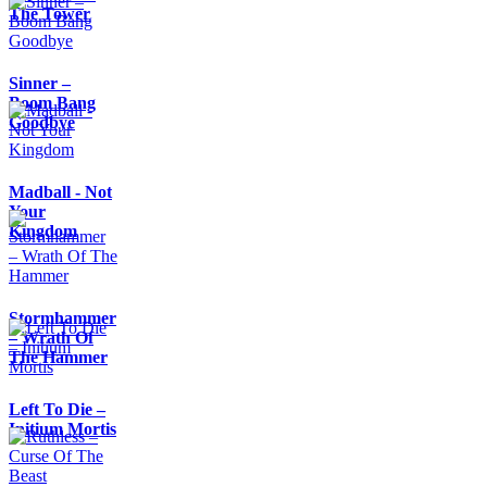
The Tower
Sinner –
Boom Bang
Goodbye
Madball - Not
Your
Kingdom
Stormhammer
– Wrath Of
The Hammer
Left To Die –
Initium Mortis