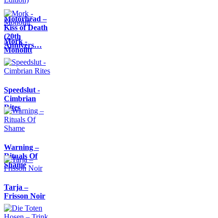
Motörhead –
Kiss of Death
(20th
Mork -
Annivers…
Monolitt
Speedslut -
Cimbrian
Rites
Warning –
Rituals Of
Shame
Tarja –
Frisson Noir