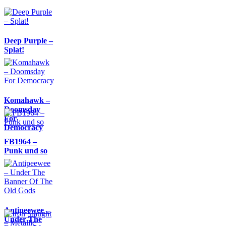
Deep Purple –
Splat!
Komahawk –
Doomsday
For
Democracy
FB1964 –
Punk und so
Antipeewee –
Under The