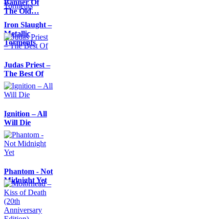
Banner Of
The Old…
Iron Slaught –
Metallic
Torments
Judas Priest –
The Best Of
Ignition – All
Will Die
Phantom - Not
Midnight Yet