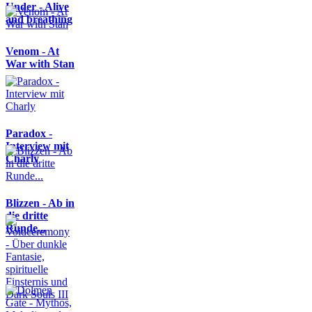
Under - Alive
and breathing
Venom - At
War with Stan
Paradox -
Interview mit
Charly
Blizzen - Ab in
die dritte
Runde...