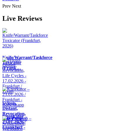
Prev
Next
Live Reviews
Knife/Warrant/Taskforce
Toxicator
(Frank…
Sylosis,
Distant,
Revocation,
Knorkator –
Life Cycle…
23.01.2026 /
Frankfurt -