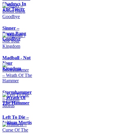
Shadows In
The Tower
Sinner –
Boom Bang
Goodbye
Madball - Not
Your
Kingdom
Stormhammer
– Wrath Of
The Hammer
Left To Die –
Initium Mortis