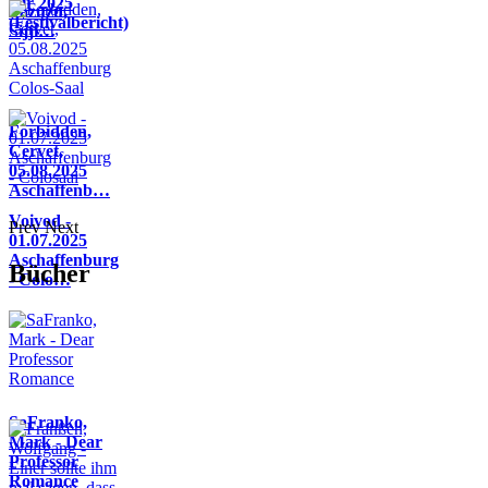
Air 2025
Pazuzu,
(Festivalbericht)
Sijji…
Forbidden,
Cervet,
05.08.2025
Aschaffenb…
Voivod -
Prev
Next
01.07.2025
Aschaffenburg
Bücher
- Colo…
SaFranko,
Mark - Dear
Professor
Romance