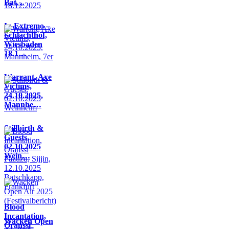
Bat…
In Extremo –
Schlachthof,
Wiesbaden
18.1…
Warrant, Axe
Victims,
24.10.2025,
Mannhe…
Stillbirth &
Guests,
02.10.2025
Wein…
Blood
Incantation,
Wacken Open
Oranssi