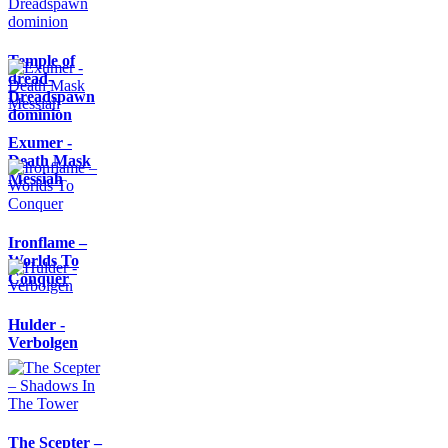
Temple of
dread-
Dreadspawn
dominion
Exumer -
Death Mask
Messiah
Ironflame –
Worlds To
Conquer
Hulder -
Verbolgen
The Scepter –