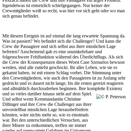
Plötzlich haben die Crew und ihre Passagiere ein arges Problem.
Irgendetwas ist entsetzlich schiefgegangen. Nur keiner der
Crewmitglieder weiß so recht, was hier vor sich geht oder wo man
sich genau befindet.
Mit diesem Ereignis ist auf einmal die lang erwartete Spannung da.
Was ist passiert? Wo befindet sich die Challenger? Und kann die
Crew die Passagiere und sich selbst aus ihrer misslichen Lage
befreien? Anscheinend gab es eine unumkehrbare und
folgenschwere Fehlfunktion während des Überlichtflugs. Als sich
die Crew der Konsequenzen dieses Worst Case Szenarios bewusst
werden, sind alle zutiefst geschockt. Ihr aller Leben, wie sie es
gekannt haben, ist mit einem Schlag vorbei. Die Stimmung unter
den Crewmitgliedern, wie auch den Passagieren ist zu Anfang sehr
gedrückt und es dauert nicht lange, bis die ersten gereizt reagieren
und allmählich durchzudrehen beginnen. Ihre komplette Existenz
und so vieles darüber hinaus steht auf dem Spiel.
Und selbst wenn Kommandantin Christine
Dillinger und ihre Crew die Challenger aus ihrer
unvorstellbar misslichen Lage herausbefördern
könnten, wäre nichts mehr so, wie es einstmals
war. Bei den unterschiedlichen Versuchen, aus
ihrer Misere zu entkommen, treffen sie immer
wieder auf unerwartete Gefahren im Universum.