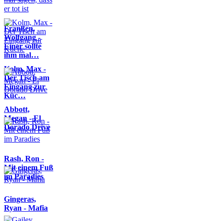
Franßen,
Wolfgang -
Einer sollte
ihm mal…
Kolm, Max -
Der Tisch am
Eingang zur
Küc…
Abbott,
Megan - El
Dorado Drive
Rash, Ron -
Mit einem Fuß
im Paradies
Gingeras,
Ryan - Mafia