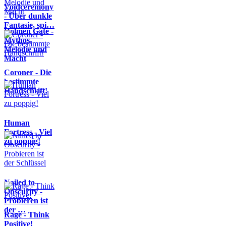
Voidceremony
- Über dunkle
Fantasie, spi…
Dolmen Gate -
Mythos,
Melodie und
Macht
Coroner - Die
bestimmte
Handschrift!
Human
Fortress - Viel
zu poppig!
Nailed to
Obscurity -
Probieren ist
der …
Rage - Think
Positive!