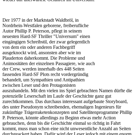
Der 1977 in der Marktstadt Waldbröl, in
Nordrhein-Westfalen geborene, freiberufliche
Autor Phillip P. Peterson, pflegt in seinem
neuesten Hard-SF Thriller "Universum" einen
eingängigen Schreibstil, der zwar gelegentlich
von dem ein oder anderen Fachbegriff
ausgeknockt wird, ansonsten aber wie im
Plauderton daherkommt. Die Probleme und
Animositäten der einzelnen Passagiere, wie auch
der Crew, werden innerhalb des 448 Seiten
fassenden Hard-SF Plots recht vordergründig
behandelt, um Sympathien und Antipathien
zwischen Leser und den Protagonisten
auszuhandeln. Mit den vielen ins Spiel gebrachten Namen dürfte die
potenzielle Leserschaft im Laufe der Geschichte ganz gut
zurechtkommen. Das durchaus interessant aufgebaute Storyboard,
des unter Pseudonym schreibenden, ehemaligen Ingenieurs für
zukünftige Trägerraketenkonzepten und Satellitenprogramme Phillip
P. Peterson, könnte allerdings zu Beginn etwas mehr Action
gebrauchen, denn bis die Geschichte einmal so richtig in Fahrt
kommt, muss man schon eine nicht unwesentliche Anzahl an Seiten
durchgeackert haben. Dafür wird der Leser jedoch mit einem enorm