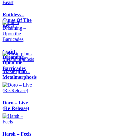
Ruthless –
Curse Of The
Beast
Lucid
Dreaming –
Upon the
Barricades
Masterplan -
Metalmorphosis
Doro – Live
(Re-Release)
Harsh – Feels