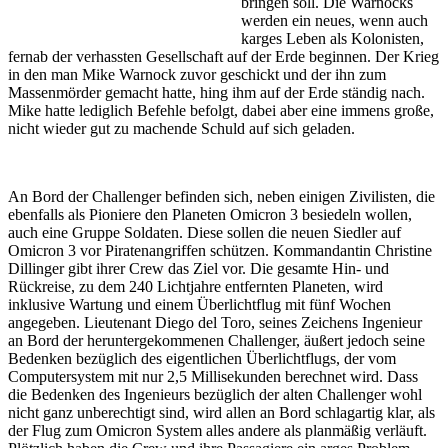
bringen soll. Die Warnocks
werden ein neues, wenn auch
karges Leben als Kolonisten,
fernab der verhassten Gesellschaft auf der Erde beginnen. Der Krieg
in den man Mike Warnock zuvor geschickt und der ihn zum
Massenmörder gemacht hatte, hing ihm auf der Erde ständig nach.
Mike hatte lediglich Befehle befolgt, dabei aber eine immens große,
nicht wieder gut zu machende Schuld auf sich geladen.
An Bord der Challenger befinden sich, neben einigen Zivilisten, die
ebenfalls als Pioniere den Planeten Omicron 3 besiedeln wollen,
auch eine Gruppe Soldaten. Diese sollen die neuen Siedler auf
Omicron 3 vor Piratenangriffen schützen. Kommandantin Christine
Dillinger gibt ihrer Crew das Ziel vor. Die gesamte Hin- und
Rückreise, zu dem 240 Lichtjahre entfernten Planeten, wird
inklusive Wartung und einem Überlichtflug mit fünf Wochen
angegeben. Lieutenant Diego del Toro, seines Zeichens Ingenieur
an Bord der heruntergekommenen Challenger, äußert jedoch seine
Bedenken bezüglich des eigentlichen Überlichtflugs, der vom
Computersystem mit nur 2,5 Millisekunden berechnet wird. Dass
die Bedenken des Ingenieurs bezüglich der alten Challenger wohl
nicht ganz unberechtigt sind, wird allen an Bord schlagartig klar, als
der Flug zum Omicron System alles andere als planmäßig verläuft.