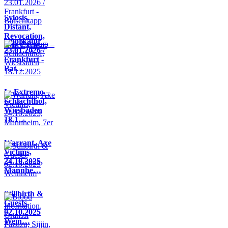
Sylosis,
Distant,
Revocation,
Knorkator –
Life Cycle…
23.01.2026 /
Frankfurt -
Bat…
In Extremo –
Schlachthof,
Wiesbaden
18.1…
Warrant, Axe
Victims,
24.10.2025,
Mannhe…
Stillbirth &
Guests,
02.10.2025
Wein…