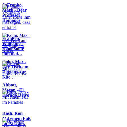
SaFranko,
Mark - Dear
Professor
Romance
Franßen,
Wolfgang -
Einer sollte
ihm mal…
Kolm, Max -
Der Tisch am
Eingang zur
Küc…
Abbott,
Megan - El
Dorado Drive
Rash, Ron -
Mit einem Fuß
im Paradies