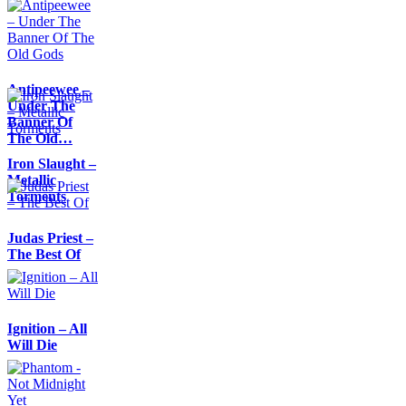
Antipeewee –
Under The
Banner Of
The Old…
Iron Slaught –
Metallic
Torments
Judas Priest –
The Best Of
Ignition – All
Will Die