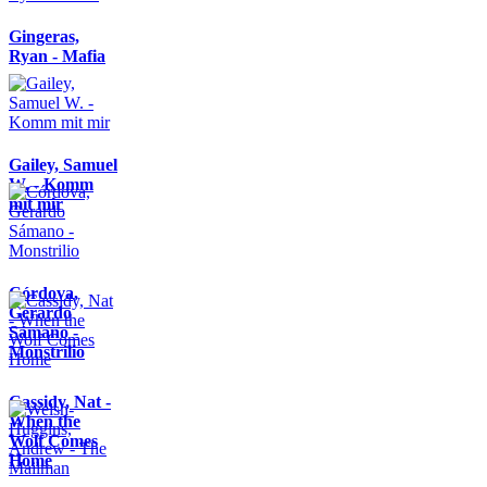
Gingeras,
Ryan - Mafia
Gailey, Samuel
W. - Komm
mit mir
Córdova,
Gerardo
Sámano -
Monstrilio
Cassidy, Nat -
When the
Wolf Comes
Home