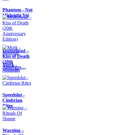
Phantom - Not
Midnight Yet
Motörhead –
Kiss of Death
(20th
Mork -
Annivers…
Monolitt
Speedslut -
Cimbrian
Rites
Warning –