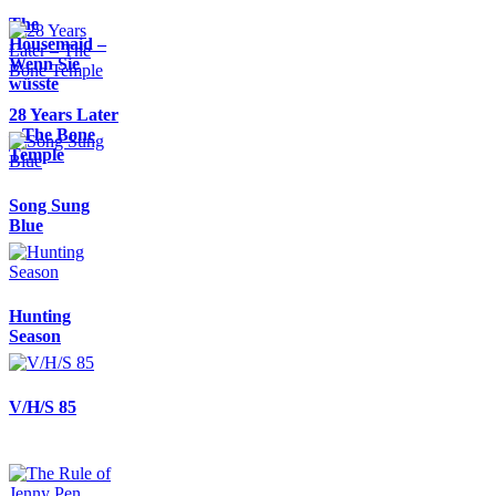
The
Housemaid –
Wenn Sie
wüsste
28 Years Later
– The Bone
Temple
Song Sung
Blue
Hunting
Season
V/H/S 85