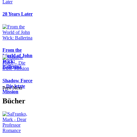
28 Years Later
From the
World of John
Wick:
Ballerina
Shadow Force
– Die letzte
Prev
Next
Mission
Bücher