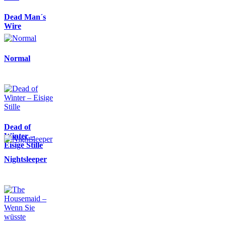
Dead Man´s
Wire
Normal
Dead of
Winter –
Eisige Stille
Nightsleeper