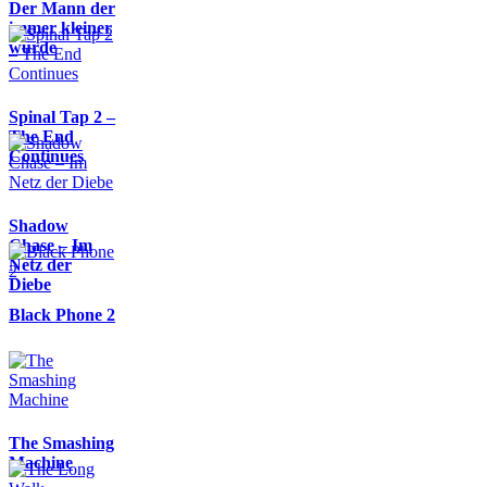
Der Mann der
immer kleiner
wurde
Spinal Tap 2 –
The End
Continues
Shadow
Chase – Im
Netz der
Diebe
Black Phone 2
The Smashing
Machine