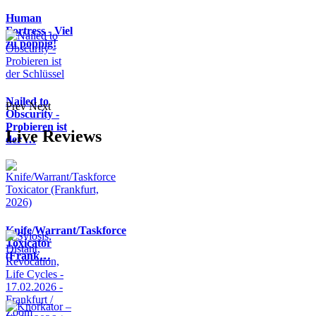
Human
Fortress - Viel
zu poppig!
Nailed to
Prev
Next
Obscurity -
Probieren ist
Live Reviews
der …
Knife/Warrant/Taskforce
Toxicator
(Frank…