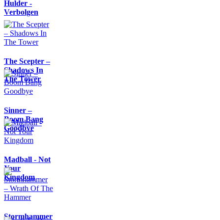
Hulder -
Verbolgen
The Scepter –
Shadows In
The Tower
Sinner –
Boom Bang
Goodbye
Madball - Not
Your
Kingdom
Stormhammer