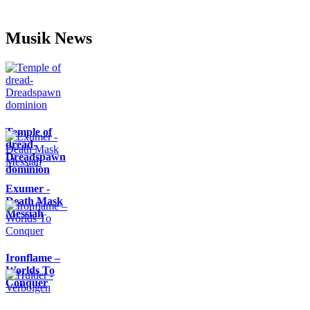
Musik News
Temple of
dread-
Dreadspawn
dominion
Exumer -
Death Mask
Messiah
Ironflame –
Worlds To
Conquer