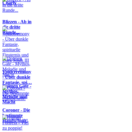
Charly
Blizzen - Ab in
die dritte
Runde...
Voidceremony
- Über dunkle
Fantasie, spi…
Dolmen Gate -
Mythos,
Melodie und
Macht
Coroner - Die
bestimmte
Handschrift!