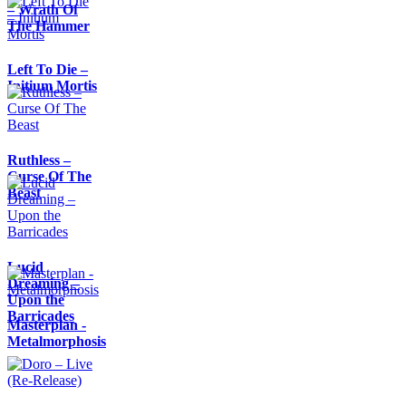
– Wrath Of
The Hammer
Left To Die –
Initium Mortis
Ruthless –
Curse Of The
Beast
Lucid
Dreaming –
Upon the
Barricades
Masterplan -
Metalmorphosis