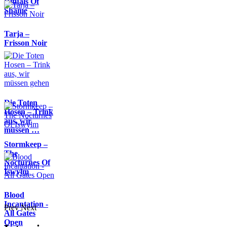
Rituals Of
Shame
Tarja –
Frisson Noir
Die Toten
Hosen – Trink
aus, wir
müssen …
Stormkeep –
The
Nocturnes Of
Iswylm
Blood
Incantation -
Prev
Next
All Gates
Open