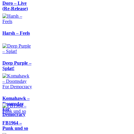
Doro – Live
(Re-Release)
Harsh – Feels
Deep Purple –
Splat!
Komahawk –
Doomsday
For
Democracy
FB1964 –
Punk und so