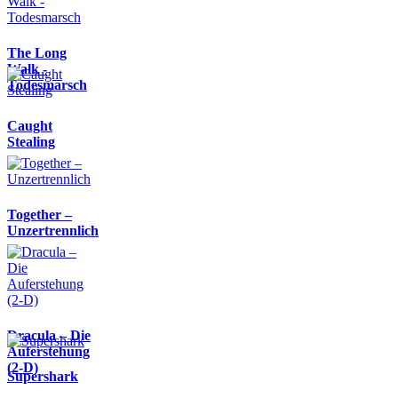
The Long
Walk -
Todesmarsch
Caught
Stealing
Together –
Unzertrennlich
Dracula – Die
Auferstehung
(2-D)
Supershark