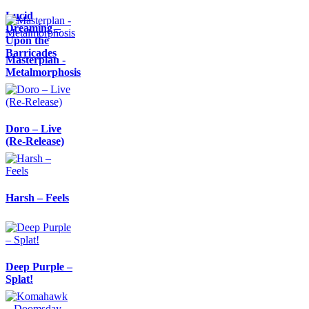
Lucid
Dreaming –
Upon the
Barricades
Masterplan -
Metalmorphosis
Doro – Live
(Re-Release)
Harsh – Feels
Deep Purple –
Splat!