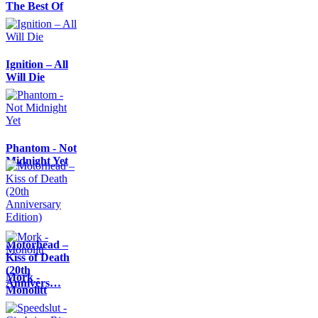
The Best Of
Ignition – All
Will Die
Phantom - Not
Midnight Yet
Motörhead –
Kiss of Death
(20th
Mork -
Annivers…
Monolitt