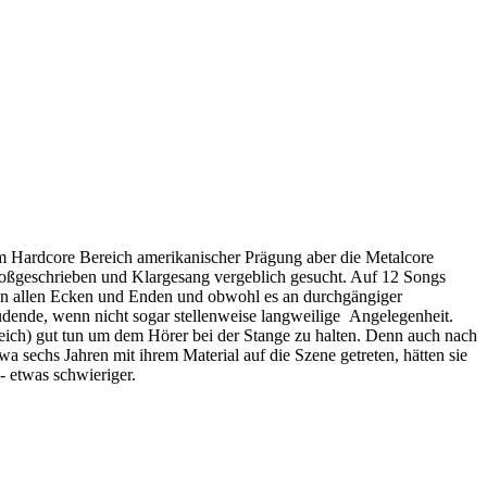
 Hardcore Bereich amerikanischer Prägung aber die Metalcore
 Großgeschrieben und Klargesang vergeblich gesucht. Auf 12 Songs
rt an allen Ecken und Enden und obwohl es an durchgängiger
rmüdende, wenn nicht sogar stellenweise langweilige Angelegenheit.
ch) gut tun um dem Hörer bei der Stange zu halten. Denn auch nach
chs Jahren mit ihrem Material auf die Szene getreten, hätten sie
t - etwas schwieriger.