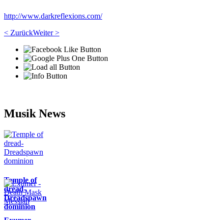
http://www.darkreflexions.com/
< Zurück
Weiter >
Musik News
Temple of
dread-
Dreadspawn
dominion