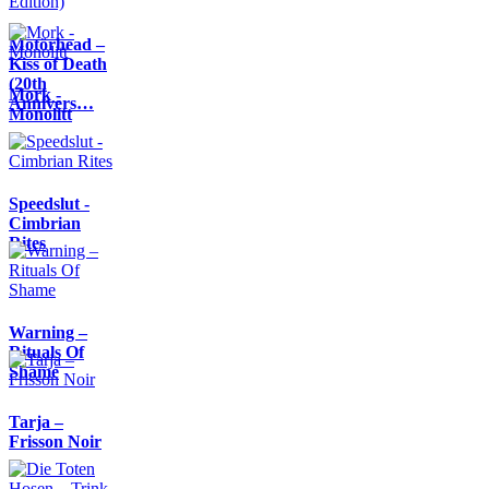
Motörhead –
Kiss of Death
(20th
Mork -
Annivers…
Monolitt
Speedslut -
Cimbrian
Rites
Warning –
Rituals Of
Shame
Tarja –
Frisson Noir