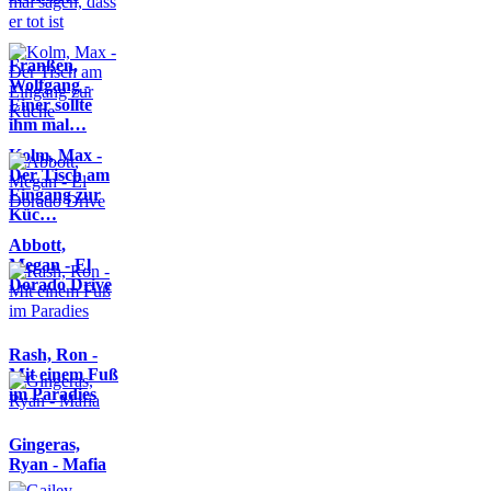
Franßen,
Wolfgang -
Einer sollte
ihm mal…
Kolm, Max -
Der Tisch am
Eingang zur
Küc…
Abbott,
Megan - El
Dorado Drive
Rash, Ron -
Mit einem Fuß
im Paradies
Gingeras,
Ryan - Mafia