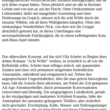
brandgefährliches verbrecherisches Szenario hineingezogen, das sie
sich lieber erspart hätten. Denn plötzlich sind sie alle in höchster
Gefahr und von nun an auf der Flucht. Ohne Ortskenntnisse und
Lebensmittel, dafür mit mangelnder Ausrüstung und einer
Heidenangst im Gepäck, müssen sich die acht Wölfe durch die
einsame Wildnis, mit all ihren Widrigkeiten kämpfen. Ohne den
ortskundigen Wanderführer Nick, von dem sich die Gruppe
absichtlich getrennt hat, ist dieses Unterfangen eine
nervenaufreibende Fahrlässigkeit, die in einem todbringenden Katz-
und-Maus-Spiel mündet.
Das altbewährte Konzept, auf das sich Ulla Scheler zu Beginn ihres
dritten Romans "Acht Wölfe" verlässt, ist sicherlich so alt wie die
Belletristik selbst. Scheler baut selbiges jedoch, mit spannenden
Zutaten und einer sich permanent steigernden bedrohlichen
Atmosphäre, mitreißend und ereignisreich auf. Neben den
angesprochenen Ungereimtheiten, über die man getrost hinweglesen
kann, hält die Autorin ihren allerersten, am Nabel der Zeit gelegenen
All-Age-Abenteuerthriller, durch permanente Konversationen
extrovertiert und lebendig. Ein ausgeprägteres Lokalkolorit, gerade
in der einzigartigen und markanten Schönheit Kanadas, hätte der
Atmosphäre des ansonsten gelungenen Thrillers, aber sicherlich
nicht geschadet. Erschöpfung, Kälte, Wasser- und Nahrungsmangel
macht die Gruppe, die auf ihrer Flucht und ihrem Überlebenskampf