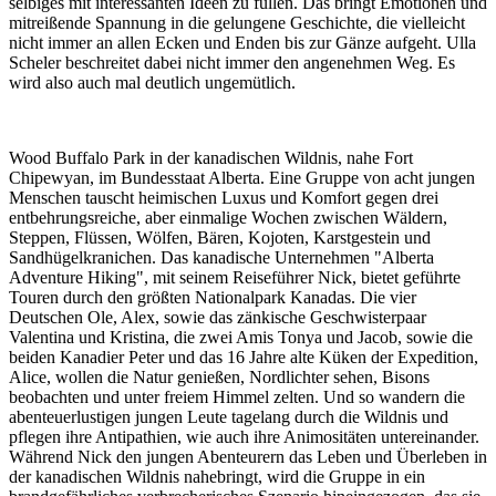
selbiges mit interessanten Ideen zu füllen. Das bringt Emotionen und
mitreißende Spannung in die gelungene Geschichte, die vielleicht
nicht immer an allen Ecken und Enden bis zur Gänze aufgeht. Ulla
Scheler beschreitet dabei nicht immer den angenehmen Weg. Es
wird also auch mal deutlich ungemütlich.
Wood Buffalo Park in der kanadischen Wildnis, nahe Fort
Chipewyan, im Bundesstaat Alberta. Eine Gruppe von acht jungen
Menschen tauscht heimischen Luxus und Komfort gegen drei
entbehrungsreiche, aber einmalige Wochen zwischen Wäldern,
Steppen, Flüssen, Wölfen, Bären, Kojoten, Karstgestein und
Sandhügelkranichen. Das kanadische Unternehmen "Alberta
Adventure Hiking", mit seinem Reiseführer Nick, bietet geführte
Touren durch den größten Nationalpark Kanadas. Die vier
Deutschen Ole, Alex, sowie das zänkische Geschwisterpaar
Valentina und Kristina, die zwei Amis Tonya und Jacob, sowie die
beiden Kanadier Peter und das 16 Jahre alte Küken der Expedition,
Alice, wollen die Natur genießen, Nordlichter sehen, Bisons
beobachten und unter freiem Himmel zelten. Und so wandern die
abenteuerlustigen jungen Leute tagelang durch die Wildnis und
pflegen ihre Antipathien, wie auch ihre Animositäten untereinander.
Während Nick den jungen Abenteurern das Leben und Überleben in
der kanadischen Wildnis nahebringt, wird die Gruppe in ein