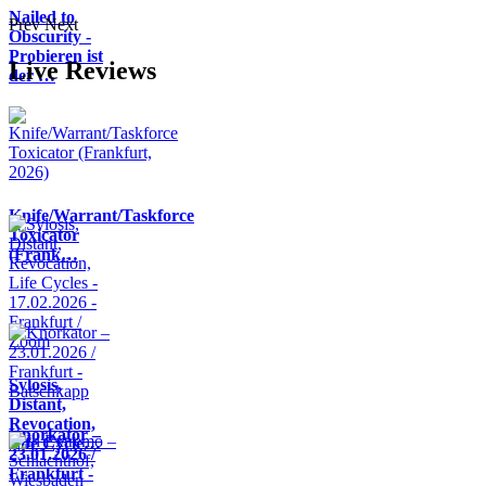
Nailed to
Prev
Next
Obscurity -
Probieren ist
Live Reviews
der …
Knife/Warrant/Taskforce
Toxicator
(Frank…
Sylosis,
Distant,
Revocation,
Knorkator –
Life Cycle…
23.01.2026 /
Frankfurt -