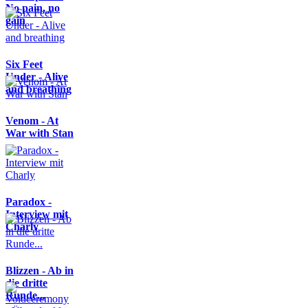
No pain, no
gain
Six Feet
Under - Alive
and breathing
Venom - At
War with Stan
Paradox -
Interview mit
Charly
Blizzen - Ab in
die dritte
Runde...