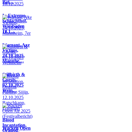
Bat…
In Extremo –
Schlachthof,
Wiesbaden
18.1…
Warrant, Axe
Victims,
24.10.2025,
Mannhe…
Stillbirth &
Guests,
02.10.2025
Wein…
Blood
Incantation,
Wacken Open
Oranssi