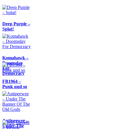
Deep Purple –
Splat!
Komahawk –
Doomsday
For
Democracy
FB1964 –
Punk und so
Antipeewee –
Under The