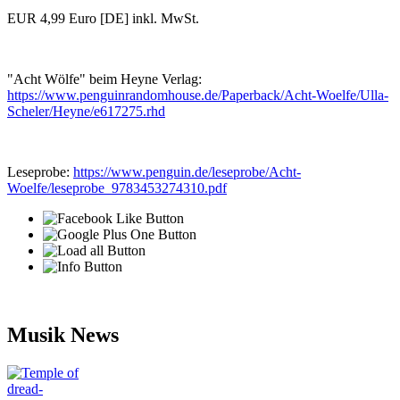
EUR 4,99 Euro [DE] inkl. MwSt.
"Acht Wölfe" beim Heyne Verlag:
https://www.penguinrandomhouse.de/Paperback/Acht-Woelfe/Ulla-
Scheler/Heyne/e617275.rhd
Leseprobe:
https://www.penguin.de/leseprobe/Acht-
Woelfe/leseprobe_9783453274310.pdf
Musik News