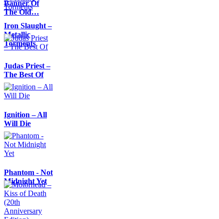
Banner Of
The Old…
Iron Slaught –
Metallic
Torments
Judas Priest –
The Best Of
Ignition – All
Will Die
Phantom - Not
Midnight Yet