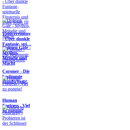
Voidceremony
- Über dunkle
Fantasie, spi…
Dolmen Gate -
Mythos,
Melodie und
Macht
Coroner - Die
bestimmte
Handschrift!
Human
Fortress - Viel
zu poppig!