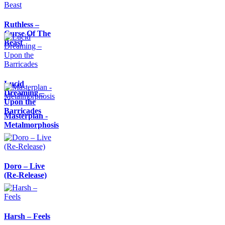
Ruthless –
Curse Of The
Beast
Lucid
Dreaming –
Upon the
Barricades
Masterplan -
Metalmorphosis
Doro – Live
(Re-Release)
Harsh – Feels