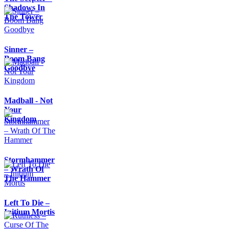
Shadows In
The Tower
Sinner –
Boom Bang
Goodbye
Madball - Not
Your
Kingdom
Stormhammer
– Wrath Of
The Hammer
Left To Die –
Initium Mortis