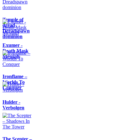
Temple of
dread-
Dreadspawn
dominion
Exumer -
Death Mask
Messiah
Ironflame –
Worlds To
Conquer
Hulder -
Verbolgen
The Scepter –