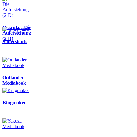
Dracula – Die
Auferstehung
(2-D)
Supershark
Outlander
Mediabook
Kingmaker