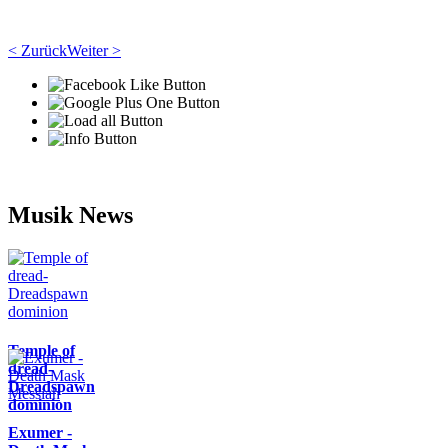
< Zurück
Weiter >
Musik News
Temple of
dread-
Dreadspawn
dominion
Exumer -