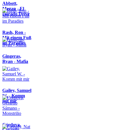
Abbott,
Megan - El
Dorado Drive
Rash, Ron -
Mit einem Fuß
im Paradies
Gingeras,
Ryan - Mafia
Gailey, Samuel
W. - Komm
mit mir
Córdova,
Gerardo