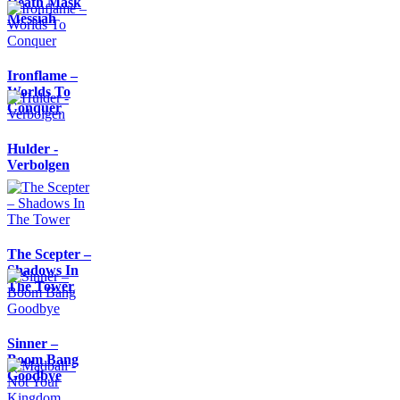
Death Mask
Messiah
Ironflame –
Worlds To
Conquer
Hulder -
Verbolgen
The Scepter –
Shadows In
The Tower
Sinner –
Boom Bang
Goodbye