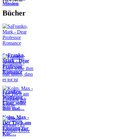
Mission
Bücher
SaFranko,
Mark - Dear
Professor
Romance
Franßen,
Wolfgang -
Einer sollte
ihm mal…
Kolm, Max -
Der Tisch am
Eingang zur
Küc…