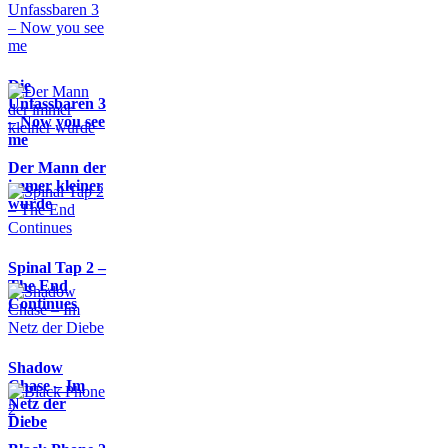
Die
Unfassbaren 3
– Now you see
me
Der Mann der
immer kleiner
wurde
Spinal Tap 2 –
The End
Continues
Shadow
Chase – Im
Netz der
Diebe