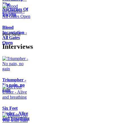
The
Nocturnes Of
Iswylm
Blood
Incantation -
Prev
Next
All Gates
Open
Interviews
Triumpher -
No pain, no
gain
Six Feet
Under - Alive
and breathing