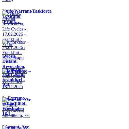
Knife/Warrant/Taskforce
Toxicator
(Frank…
Sylosis,
Distant,
Revocation,
Knorkator –
Life Cycle…
23.01.2026 /
Frankfurt -
Bat…
In Extremo –
Schlachthof,
Wiesbaden
18.1…
Warrant, Axe