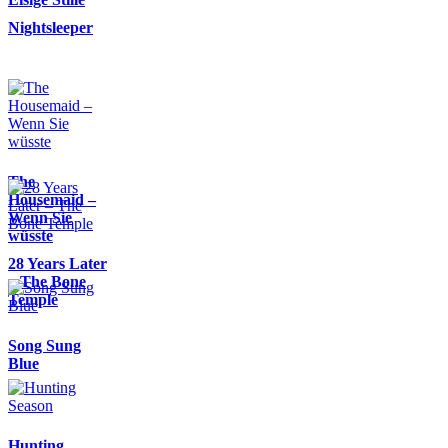
Nightsleeper
The
Housemaid –
Wenn Sie
wüsste
28 Years Later
– The Bone
Temple
Song Sung
Blue
Hunting