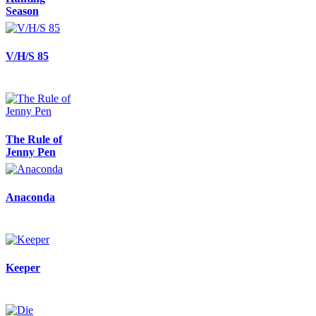
Season
V/H/S 85
The Rule of
Jenny Pen
Anaconda
Keeper