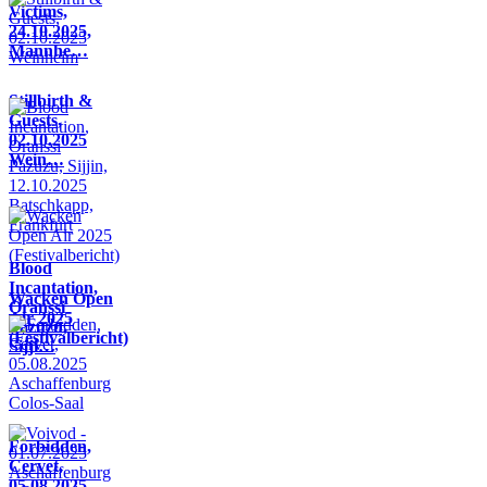
Victims,
24.10.2025,
Mannhe…
Stillbirth &
Guests,
02.10.2025
Wein…
Blood
Incantation,
Wacken Open
Oranssi
Air 2025
Pazuzu,
(Festivalbericht)
Sijji…
Forbidden,
Cervet,
05.08.2025