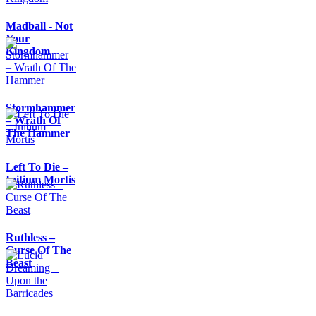
Madball - Not
Your
Kingdom
Stormhammer
– Wrath Of
The Hammer
Left To Die –
Initium Mortis
Ruthless –
Curse Of The
Beast