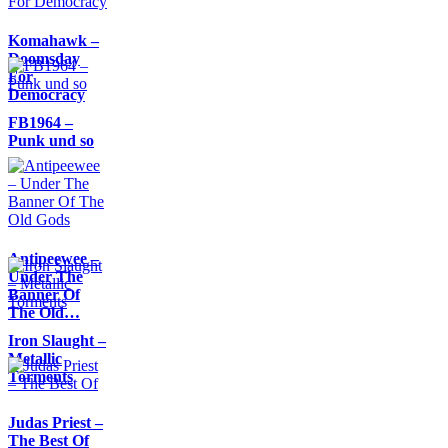
Komahawk –
Doomsday
For
Democracy
FB1964 –
Punk und so
Antipeewee –
Under The
Banner Of
The Old…
Iron Slaught –
Metallic
Torments
Judas Priest –
The Best Of