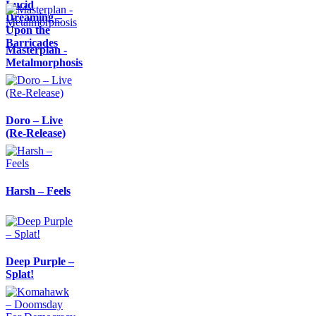
Lucid
Dreaming –
Upon the
Barricades
Masterplan -
Metalmorphosis
Doro – Live
(Re-Release)
Harsh – Feels
Deep Purple –
Splat!