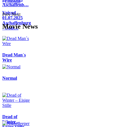
Aschaffenb…
Voivod -
Prev
Next
01.07.2025
Aschaffenburg
Movie News
- Colo…
Dead Man´s
Wire
Normal
Dead of
Winter –
Eisige Stille