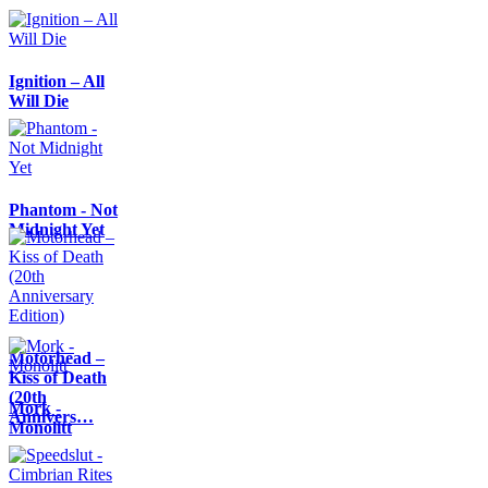
Ignition – All
Will Die
Phantom - Not
Midnight Yet
Motörhead –
Kiss of Death
(20th
Mork -
Annivers…
Monolitt