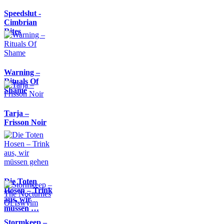
Speedslut -
Cimbrian
Rites
Warning –
Rituals Of
Shame
Tarja –
Frisson Noir
Die Toten
Hosen – Trink
aus, wir
müssen …
Stormkeep –