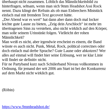
überhaupt nicht zusammen. Löblich das Männlichkeitsbild zu
hinterfragen, seltsam, wenn man sich 9mm Headshot Assi Rock
nennt. Dazu klingt der Refrain als ob man Eisbrechers Miststück
einfach mal mit fremdem Text gecovert hätte.
„Der Abend war es wert“ hat dann aber dann doch mal locker
leichte gute Laune zu bieten, „Zeig dein Arschloch“ ist mehr im
übertragenen Sinn zu verstehen, also nicht wirklich auf den Körper,
man solle seinem Urinstinkt folgen. Vielleicht der rohen
Männlichkeit?
Man weiß es nicht, aber irgendwie erscheint es einem, die Band
wüsste es auch nicht. Punk, Metal, Rock, political correctnes oder
doch einfach mal derbe Sprache? Gute Laune oder abkotzen? Wer
alles auf einmal will findet hier seine Erlösung, wer ne klar Linie
will findet sie definitiv nicht.
Für ne Partyband kurz nach Schülerband Niveau vollkommen in
Ordnung, für jemand der seit 2006 am Start ist bei der Konkurrenz
auf dem Markt nicht wirklich gut.
(Röbin)
https://www.9mmheadshot.de/