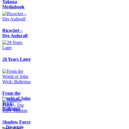
Yakuza
Mediabook
Ricochet –
Der Aufprall
28 Years Later
From the
World of John
Wick:
Ballerina
Shadow Force
– Die letzte
Prev
Next