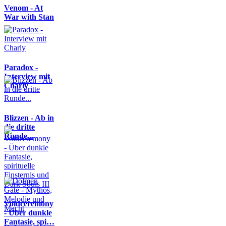
Venom - At
War with Stan
Paradox -
Interview mit
Charly
Blizzen - Ab in
die dritte
Runde...
Voidceremony
- Über dunkle
Fantasie, spi…