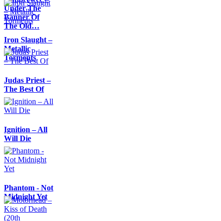
Under The
Banner Of
The Old…
Iron Slaught –
Metallic
Torments
Judas Priest –
The Best Of
Ignition – All
Will Die
Phantom - Not
Midnight Yet