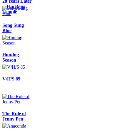
28 Years Later
– The Bone
Temple
Song Sung
Blue
Hunting
Season
V/H/S 85
The Rule of
Jenny Pen