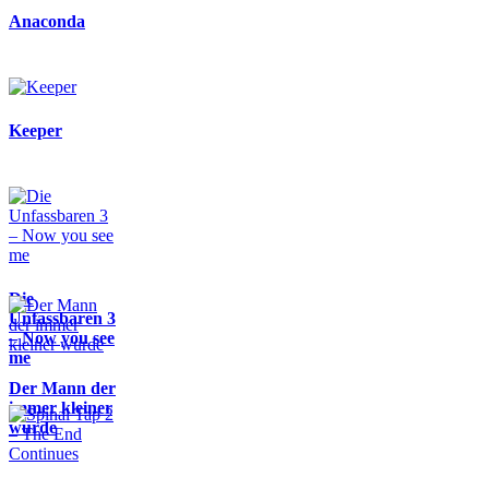
Anaconda
Keeper
Die
Unfassbaren 3
– Now you see
me
Der Mann der
immer kleiner
wurde