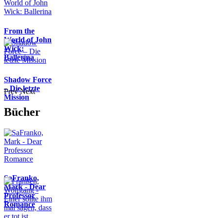
From the
World of John
Wick:
Ballerina
Shadow Force
– Die letzte
Prev
Next
Mission
Bücher
SaFranko,
Mark - Dear
Professor
Romance