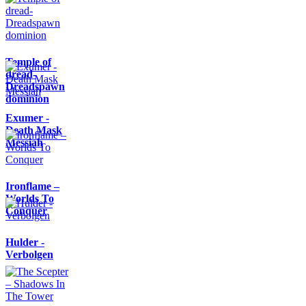
Temple of
dread-
Dreadspawn
dominion
Exumer -
Death Mask
Messiah
Ironflame –
Worlds To
Conquer
Hulder -
Verbolgen