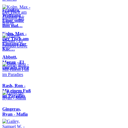
Franßen,
Wolfgang -
Einer sollte
ihm mal…
Kolm, Max -
Der Tisch am
Eingang zur
Küc…
Abbott,
Megan - El
Dorado Drive
Rash, Ron -
Mit einem Fuß
im Paradies
Gingeras,
Ryan - Mafia