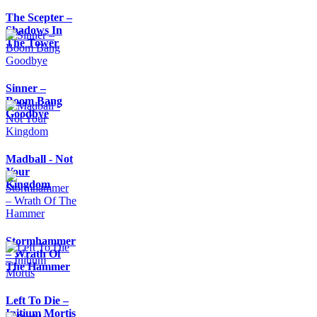
The Scepter –
Shadows In
The Tower
Sinner –
Boom Bang
Goodbye
Madball - Not
Your
Kingdom
Stormhammer
– Wrath Of
The Hammer
Left To Die –
Initium Mortis