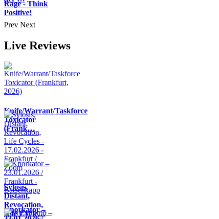
Rage - Think
Positive!
Prev
Next
Live Reviews
Knife/Warrant/Taskforce
Toxicator
(Frank…
Sylosis,
Distant,
Revocation,
Knorkator –
Life Cycle…
23.01.2026 /