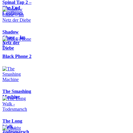
Spinal Tap 2 –
The End
Continues
Shadow
Chase – Im
Netz der
Diebe
Black Phone 2
The Smashing
Machine
The Long
Walk -
Todesmarsch