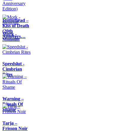
Motörhead –
Kiss of Death
(20th
Mork -
Annivers…
Monolitt
Speedslut -
Cimbrian
Rites
Warning –
Rituals Of
Shame
Tarja –
Frisson Noir