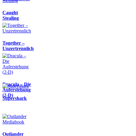
Caught
Stealing
Together –
Unzertrennlich
Dracula – Die
Auferstehung
(2-D)
Supershark
Outlander