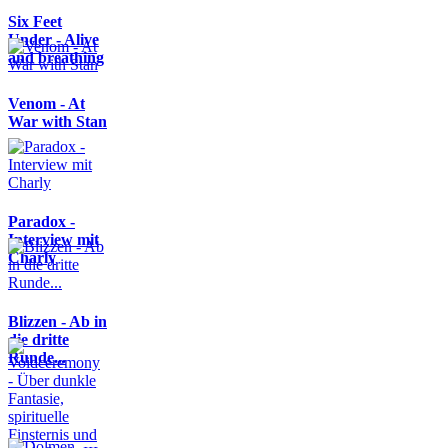
Six Feet
Under - Alive
and breathing
Venom - At
War with Stan
Paradox -
Interview mit
Charly
Blizzen - Ab in
die dritte
Runde...