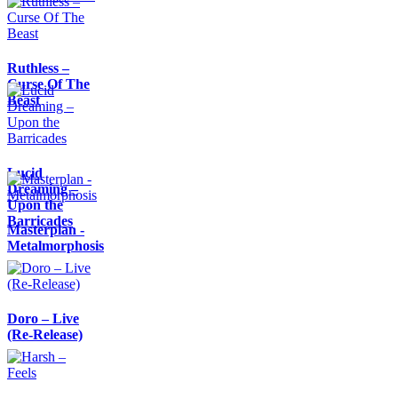
Ruthless –
Curse Of The
Beast
Lucid
Dreaming –
Upon the
Barricades
Masterplan -
Metalmorphosis
Doro – Live
(Re-Release)