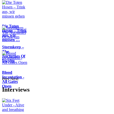
Die Toten
Hosen – Trink
aus, wir
müssen …
Stormkeep –
The
Nocturnes Of
Iswylm
Blood
Incantation -
Prev
Next
All Gates
Open
Interviews