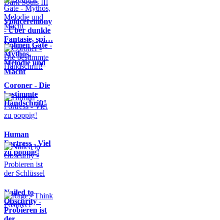
Voidceremony
- Über dunkle
Fantasie, spi…
Dolmen Gate -
Mythos,
Melodie und
Macht
Coroner - Die
bestimmte
Handschrift!
Human
Fortress - Viel
zu poppig!
Nailed to
Obscurity -
Probieren ist
der …