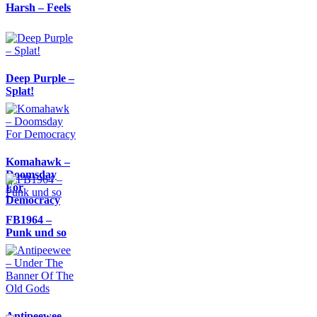
Harsh – Feels
Deep Purple –
Splat!
Komahawk –
Doomsday
For
Democracy
FB1964 –
Punk und so
Antipeewee –