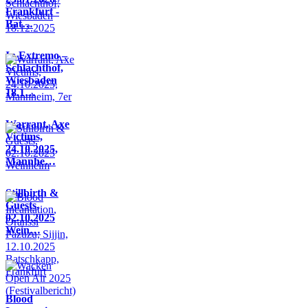
Frankfurt -
Bat…
In Extremo –
Schlachthof,
Wiesbaden
18.1…
Warrant, Axe
Victims,
24.10.2025,
Mannhe…
Stillbirth &
Guests,
02.10.2025
Wein…
Blood