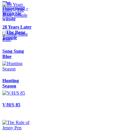
The
Housemaid –
Wenn Sie
wüsste
28 Years Later
– The Bone
Temple
Song Sung
Blue
Hunting
Season
V/H/S 85