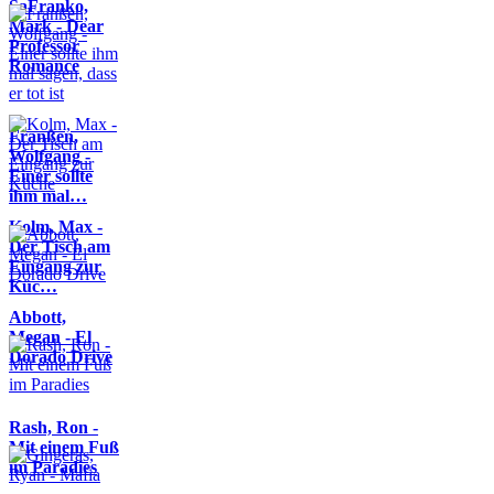
SaFranko,
Mark - Dear
Professor
Romance
Franßen,
Wolfgang -
Einer sollte
ihm mal…
Kolm, Max -
Der Tisch am
Eingang zur
Küc…
Abbott,
Megan - El
Dorado Drive
Rash, Ron -
Mit einem Fuß
im Paradies