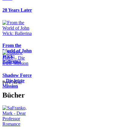
28 Years Later
From the
World of John
Wick:
Ballerina
Shadow Force
– Die letzte
Prev
Next
Mission
Bücher