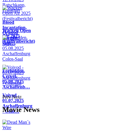
Blood
Incantation,
Wacken Open
Oranssi
Air 2025
Pazuzu,
(Festivalbericht)
Sijji…
Forbidden,
Cervet,
05.08.2025
Aschaffenb…
Voivod -
Prev
Next
01.07.2025
Aschaffenburg
Movie News
- Colo…