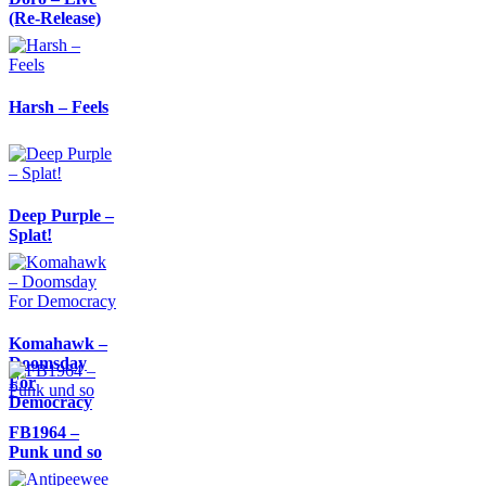
(Re-Release)
Harsh – Feels
Deep Purple –
Splat!
Komahawk –
Doomsday
For
Democracy
FB1964 –
Punk und so