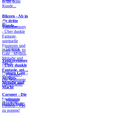
Blizzen - Ab in
die dritte
Runde...
Voidceremony
- Über dunkle
Fantasie, spi…
Dolmen Gate -
Mythos,
Melodie und
Macht
Coroner - Die
bestimmte
Handschrift!