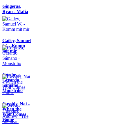
Gingeras,
Ryan - Mafia
Gailey, Samuel
W. - Komm
mit mir
Córdova,
Gerardo
Sámano -
Monstrilio
Cassidy, Nat -
When the
Wolf Comes
Home