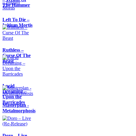
The Hammer
Left To Die –
Initium Mortis
Ruthless –
Curse Of The
Beast
Lucid
Dreaming –
Upon the
Barricades
Masterplan -
Metalmorphosis
Doro – Live