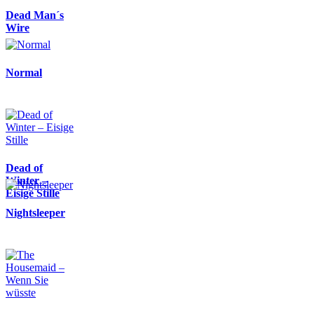
Dead Man´s
Wire
Normal
Dead of
Winter –
Eisige Stille
Nightsleeper