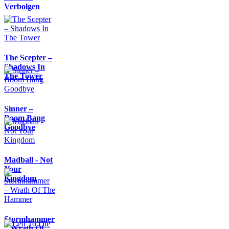
Verbolgen
The Scepter –
Shadows In
The Tower
Sinner –
Boom Bang
Goodbye
Madball - Not
Your
Kingdom
Stormhammer
– Wrath Of