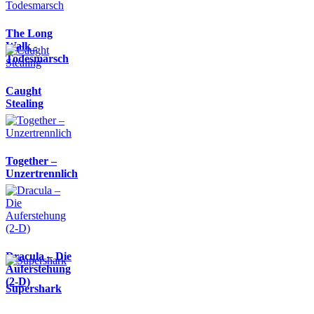
The Long
Walk -
Todesmarsch
Caught
Stealing
Together –
Unzertrennlich
Dracula – Die
Auferstehung
(2-D)
Supershark