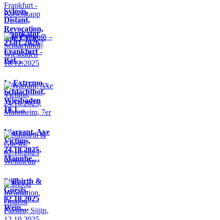
Sylosis,
Distant,
Revocation,
Knorkator –
Life Cycle…
23.01.2026 /
Frankfurt -
Bat…
In Extremo –
Schlachthof,
Wiesbaden
18.1…
Warrant, Axe
Victims,
24.10.2025,
Mannhe…
Stillbirth &
Guests,
02.10.2025
Wein…