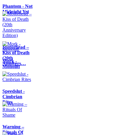
Phantom - Not
Midnight Yet
Motörhead –
Kiss of Death
(20th
Mork -
Annivers…
Monolitt
Speedslut -
Cimbrian
Rites
Warning –
Rituals Of