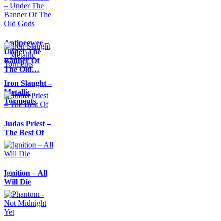
Antipeewee –
Under The
Banner Of
The Old…
Iron Slaught –
Metallic
Torments
Judas Priest –
The Best Of
Ignition – All
Will Die