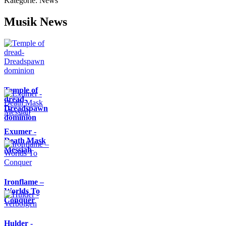
Kategorie:
News
Musik News
Temple of
dread-
Dreadspawn
dominion
Exumer -
Death Mask
Messiah
Ironflame –
Worlds To
Conquer
Hulder -