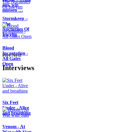
aus, wir
müssen …
Stormkeep –
The
Nocturnes Of
Iswylm
Blood
Incantation -
Prev
Next
All Gates
Open
Interviews
Six Feet
Under - Alive
and breathing
Venom - At
War with Stan