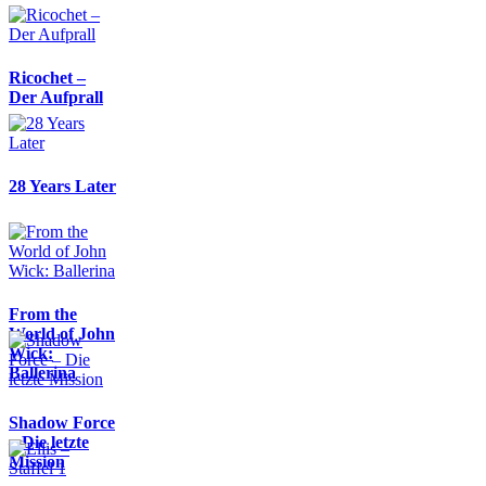
Ricochet –
Der Aufprall
28 Years Later
From the
World of John
Wick:
Ballerina
Shadow Force
– Die letzte
Mission