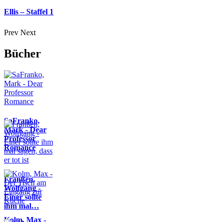
Ellis – Staffel 1
Prev
Next
Bücher
SaFranko,
Mark - Dear
Professor
Romance
Franßen,
Wolfgang -
Einer sollte
ihm mal…
Kolm, Max -