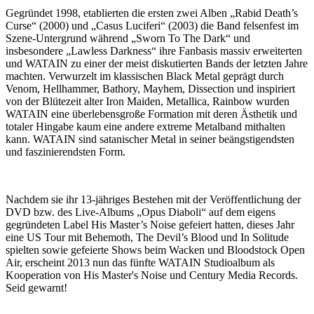
Gegründet 1998, etablierten die ersten zwei Alben „Rabid Death’s
Curse“ (2000) und „Casus Luciferi“ (2003) die Band felsenfest im
Szene-Untergrund während „Sworn To The Dark“ und
insbesondere „Lawless Darkness“ ihre Fanbasis massiv erweiterten
und WATAIN zu einer der meist diskutierten Bands der letzten Jahre
machten. Verwurzelt im klassischen Black Metal geprägt durch
Venom, Hellhammer, Bathory, Mayhem, Dissection und inspiriert
von der Blütezeit alter Iron Maiden, Metallica, Rainbow wurden
WATAIN eine überlebensgroße Formation mit deren Ästhetik und
totaler Hingabe kaum eine andere extreme Metalband mithalten
kann. WATAIN sind satanischer Metal in seiner beängstigendsten
und faszinierendsten Form.
Nachdem sie ihr 13-jähriges Bestehen mit der Veröffentlichung der
DVD bzw. des Live-Albums „Opus Diaboli“ auf dem eigens
gegründeten Label His Master’s Noise gefeiert hatten, dieses Jahr
eine US Tour mit Behemoth, The Devil’s Blood und In Solitude
spielten sowie gefeierte Shows beim Wacken und Bloodstock Open
Air, erscheint 2013 nun das fünfte WATAIN Studioalbum als
Kooperation von His Master's Noise und Century Media Records.
Seid gewarnt!