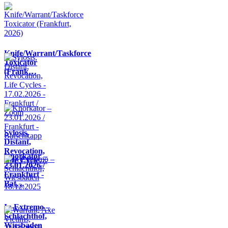
Knife/Warrant/Taskforce
Toxicator
(Frank…
Sylosis,
Distant,
Revocation,
Knorkator –
Life Cycle…
23.01.2026 /
Frankfurt -
Bat…
In Extremo –
Schlachthof,
Wiesbaden