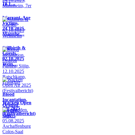
18.1…
Warrant, Axe
Victims,
24.10.2025,
Mannhe…
Stillbirth &
Guests,
02.10.2025
Wein…
Blood
Incantation,
Wacken Open
Oranssi
Air 2025
Pazuzu,
(Festivalbericht)
Sijji…