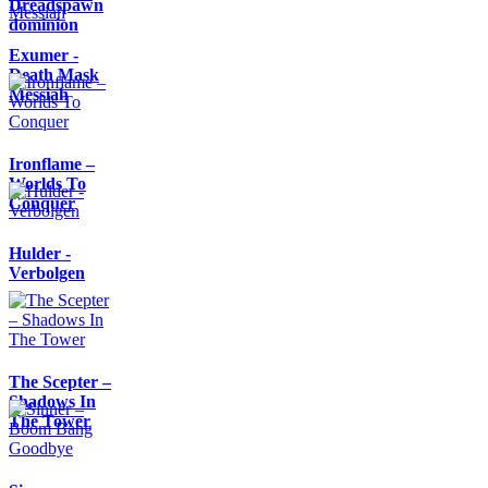
Dreadspawn
dominion
Exumer -
Death Mask
Messiah
Ironflame –
Worlds To
Conquer
Hulder -
Verbolgen
The Scepter –
Shadows In
The Tower