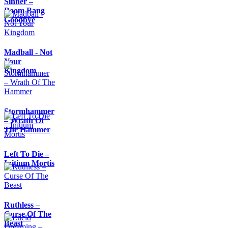
Sinner –
Boom Bang
Goodbye
Madball - Not
Your
Kingdom
Stormhammer
– Wrath Of
The Hammer
Left To Die –
Initium Mortis
Ruthless –
Curse Of The
Beast