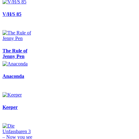
V/H/S 85
The Rule of
Jenny Pen
Anaconda
Keeper