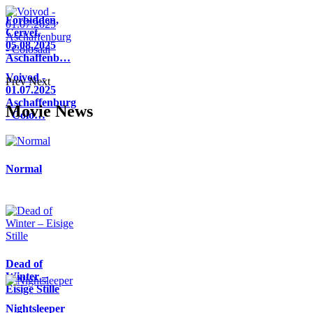
Forbidden,
Cervet,
05.08.2025
Aschaffenb…
Voivod -
Prev
Next
01.07.2025
Aschaffenburg
Movie News
- Colo…
Normal
Dead of
Winter –
Eisige Stille
Nightsleeper