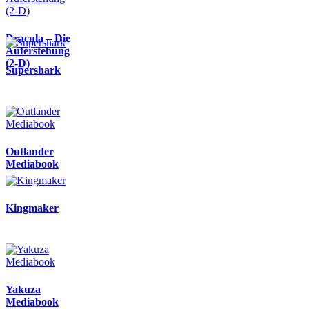
Dracula – Die
Auferstehung
(2-D)
Supershark
Outlander
Mediabook
Kingmaker
Yakuza
Mediabook