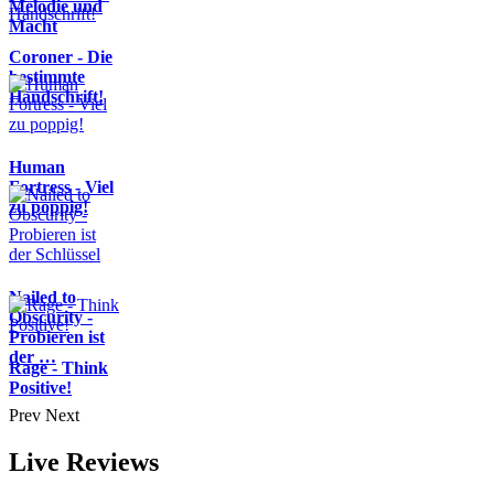
Melodie und
Macht
Coroner - Die
bestimmte
Handschrift!
Human
Fortress - Viel
zu poppig!
Nailed to
Obscurity -
Probieren ist
der …
Rage - Think
Positive!
Prev
Next
Live Reviews