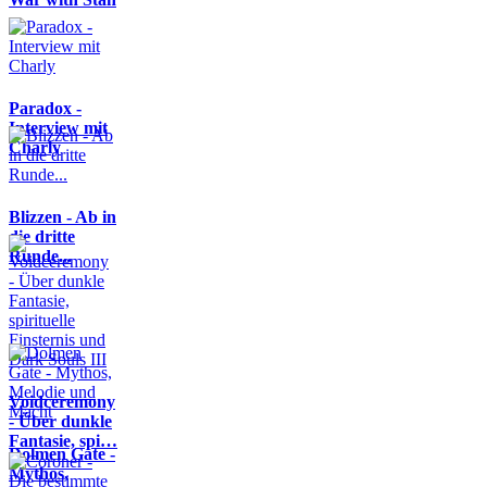
Paradox -
Interview mit
Charly
Blizzen - Ab in
die dritte
Runde...
Voidceremony
- Über dunkle
Fantasie, spi…
Dolmen Gate -
Mythos,