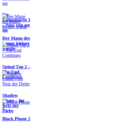
Die
Unfassbaren 3
– Now you see
me
Der Mann der
immer kleiner
wurde
Spinal Tap 2 –
The End
Continues
Shadow
Chase – Im
Netz der
Diebe
Black Phone 2