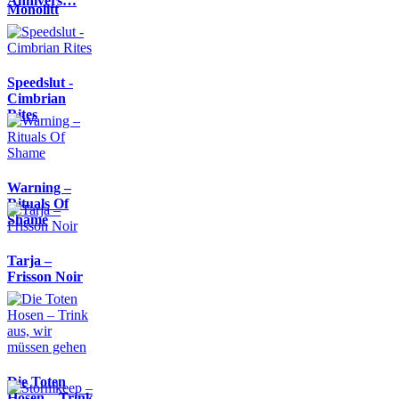
Annivers…
Monolitt
Speedslut -
Cimbrian
Rites
Warning –
Rituals Of
Shame
Tarja –
Frisson Noir
Die Toten
Hosen – Trink