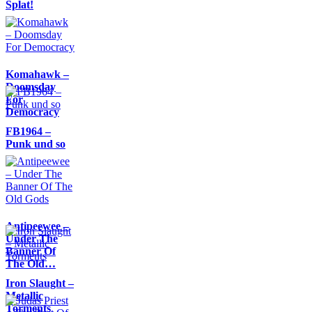
Splat!
Komahawk –
Doomsday
For
Democracy
FB1964 –
Punk und so
Antipeewee –
Under The
Banner Of
The Old…
Iron Slaught –
Metallic
Torments