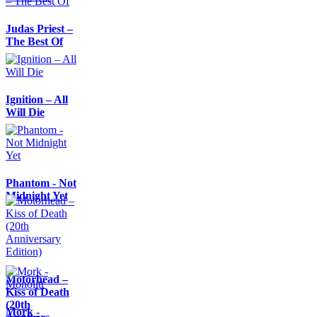
Judas Priest –
The Best Of
Ignition – All
Will Die
Phantom - Not
Midnight Yet
Motörhead –
Kiss of Death
(20th
Mork -