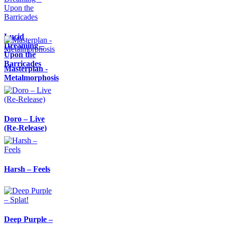
Lucid
Dreaming –
Upon the
Barricades
Masterplan -
Metalmorphosis
Doro – Live
(Re-Release)
Harsh – Feels
Deep Purple –