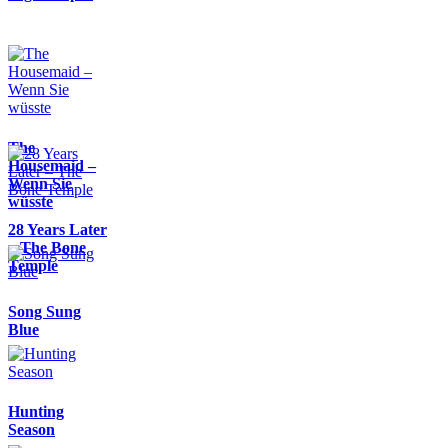
The
Housemaid –
Wenn Sie
wüsste
28 Years Later
– The Bone
Temple
Song Sung
Blue
Hunting
Season