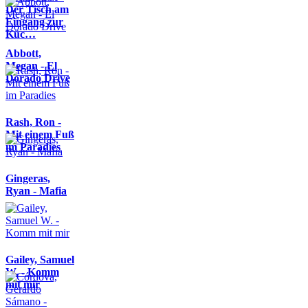
Der Tisch am
Eingang zur
Küc…
Abbott,
Megan - El
Dorado Drive
Rash, Ron -
Mit einem Fuß
im Paradies
Gingeras,
Ryan - Mafia
Gailey, Samuel
W. - Komm
mit mir