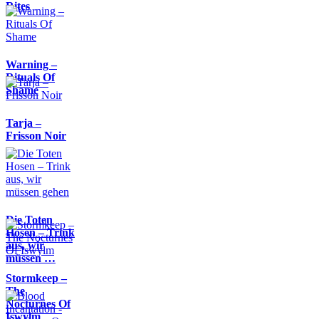
Rites
Warning –
Rituals Of
Shame
Tarja –
Frisson Noir
Die Toten
Hosen – Trink
aus, wir
müssen …
Stormkeep –
The
Nocturnes Of
Iswylm