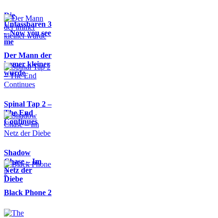
Die
Unfassbaren 3
– Now you see
me
Der Mann der
immer kleiner
wurde
Spinal Tap 2 –
The End
Continues
Shadow
Chase – Im
Netz der
Diebe
Black Phone 2