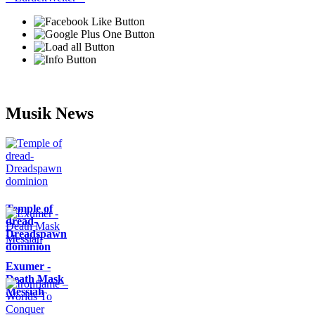
Musik News
Temple of
dread-
Dreadspawn
dominion
Exumer -
Death Mask
Messiah