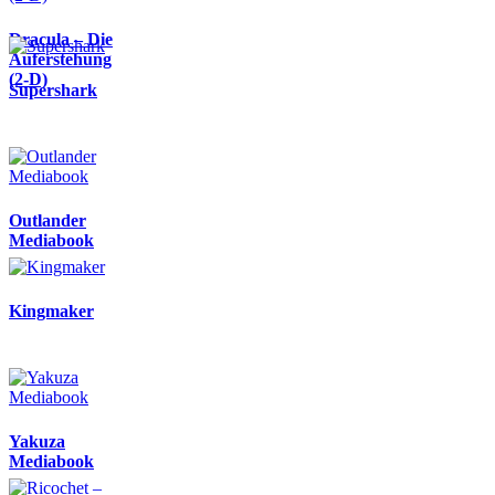
Dracula – Die
Auferstehung
(2-D)
Supershark
Outlander
Mediabook
Kingmaker
Yakuza
Mediabook