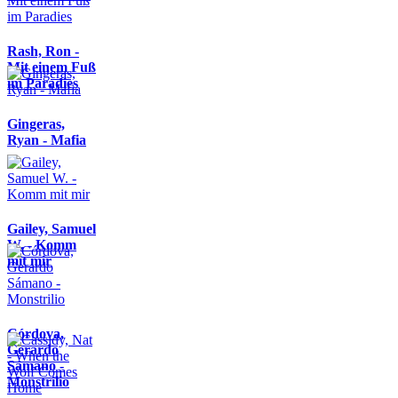
Rash, Ron -
Mit einem Fuß
im Paradies
Gingeras,
Ryan - Mafia
Gailey, Samuel
W. - Komm
mit mir
Córdova,
Gerardo
Sámano -
Monstrilio