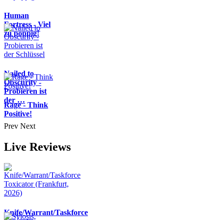
Human
Fortress - Viel
zu poppig!
Nailed to
Obscurity -
Probieren ist
der …
Rage - Think
Positive!
Prev
Next
Live Reviews
Knife/Warrant/Taskforce