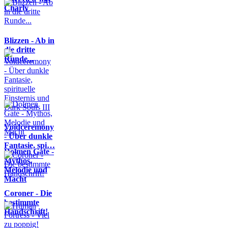
Charly
Blizzen - Ab in
die dritte
Runde...
Voidceremony
- Über dunkle
Fantasie, spi…
Dolmen Gate -
Mythos,
Melodie und
Macht
Coroner - Die
bestimmte
Handschrift!