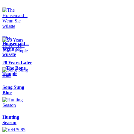
The
Housemaid –
Wenn Sie
wüsste
28 Years Later
– The Bone
Temple
Song Sung
Blue
Hunting
Season