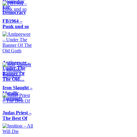
Doomsday
For
Democracy
FB1964 –
Punk und so
Antipeewee –
Under The
Banner Of
The Old…
Iron Slaught –
Metallic
Torments
Judas Priest –
The Best Of