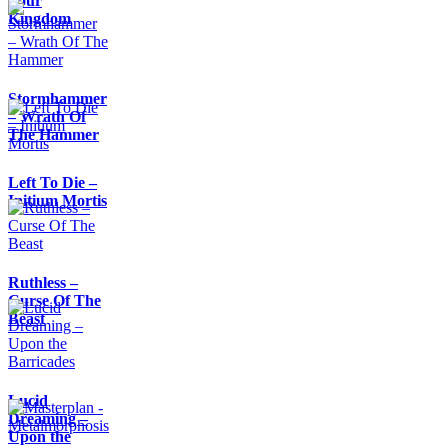
Your
Kingdom
Stormhammer
– Wrath Of
The Hammer
Left To Die –
Initium Mortis
Ruthless –
Curse Of The
Beast
Lucid
Dreaming –
Upon the