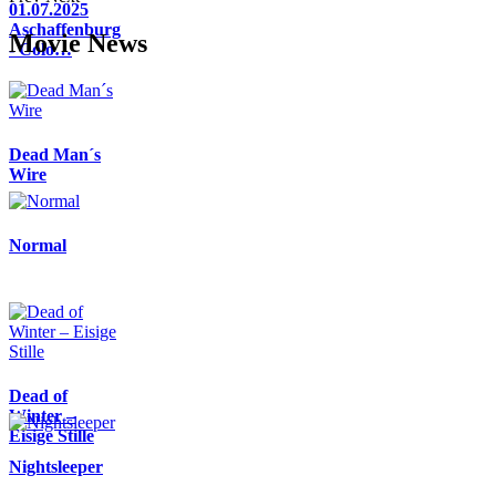
01.07.2025
Aschaffenburg
Movie News
- Colo…
Dead Man´s
Wire
Normal
Dead of
Winter –
Eisige Stille
Nightsleeper