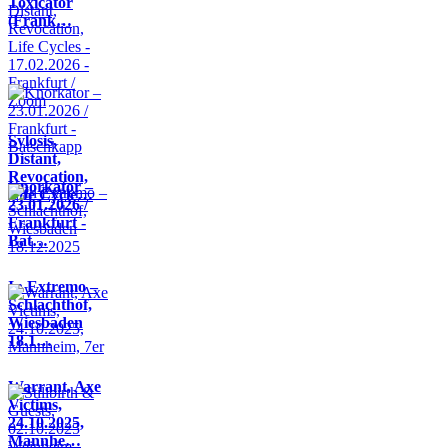
Toxicator
(Frank…
Sylosis,
Distant,
Revocation,
Knorkator –
Life Cycle…
23.01.2026 /
Frankfurt -
Bat…
In Extremo –
Schlachthof,
Wiesbaden
18.1…
Warrant, Axe
Victims,
24.10.2025,
Mannhe…