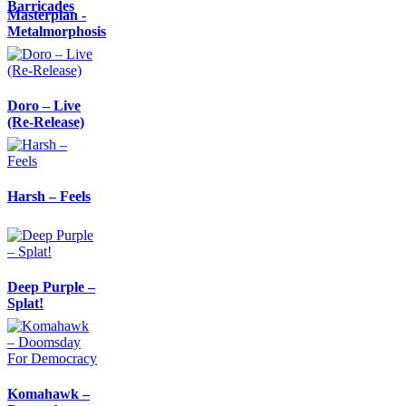
Barricades
Masterplan -
Metalmorphosis
Doro – Live
(Re-Release)
Harsh – Feels
Deep Purple –
Splat!
Komahawk –