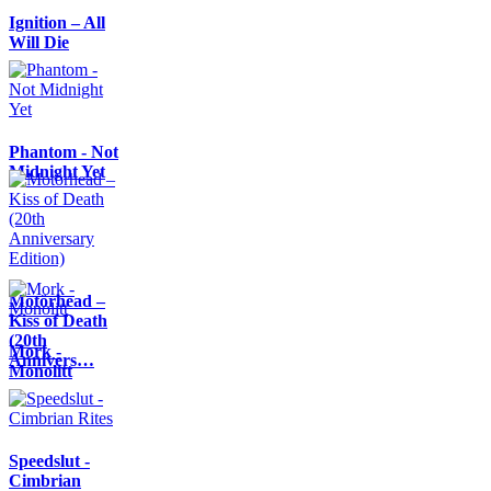
Ignition – All
Will Die
Phantom - Not
Midnight Yet
Motörhead –
Kiss of Death
(20th
Mork -
Annivers…
Monolitt
Speedslut -
Cimbrian