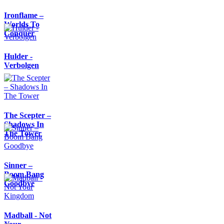
Ironflame –
Worlds To
Conquer
Hulder -
Verbolgen
The Scepter –
Shadows In
The Tower
Sinner –
Boom Bang
Goodbye
Madball - Not