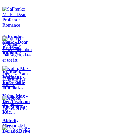
SaFranko,
Mark - Dear
Professor
Romance
Franßen,
Wolfgang -
Einer sollte
ihm mal…
Kolm, Max -
Der Tisch am
Eingang zur
Küc…
Abbott,
Megan - El
Dorado Drive