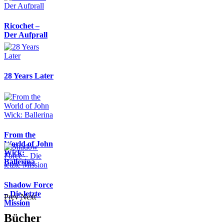
Ricochet –
Der Aufprall
28 Years Later
From the
World of John
Wick:
Ballerina
Shadow Force
– Die letzte
Prev
Next
Mission
Bücher