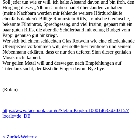
Soll jeder tun wie er will, ich halte Abstand davon und bin froh, den
Hörgang dieses „Albums“ unbeschadet überstanden zu haben
(meine Nachbarn werden mir fehlende weitere Hördurchläufe
ebenfalls danken). Billige Rammstein Riffs, komische Geräusche,
bekannte Filmintros, Sprechgesang und viel Irrsinn, gepaart mit ein
paar guten Riffs, die aber die Schülerband mit genug Budget vom
Pappi genauso gut hinkriegt.
Wer sich bei einem schlechten Glas Rotwein wie eine elitedenkende
Überspezies vorkommen will, der sollte hier reinhören und seinem
Nebenmann erklären, dass er nur den tieferen Sinn dieser genialen
Musik nicht kapiert.
Wer geilen Metal will und deswegen nach Empfehlungen auf
Totentanz sucht, der lässt die Finger davon. Bye bye.
(Röbin)
https://www.facebook.com/p/Stefan-Kopka-100014633430315/?
locale=de_DE
< Zurück
Weiter >