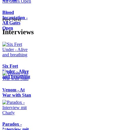
Blood
Incantation -
Prev
Next
All Gates
Open
Interviews
Six Feet
Under - Alive
and breathing
Venom - At
War with Stan
Paradox -
Interview mit