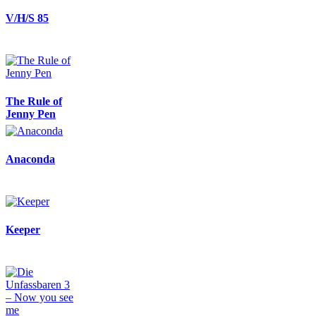
V/H/S 85
The Rule of
Jenny Pen
Anaconda
Keeper