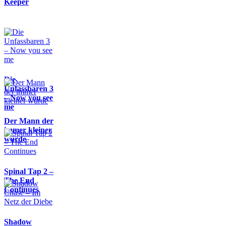
Keeper
Die
Unfassbaren 3
– Now you see
me
Der Mann der
immer kleiner
wurde
Spinal Tap 2 –
The End
Continues
Shadow