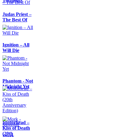
Torments
Judas Priest –
The Best Of
Ignition – All
Will Die
Phantom - Not
Midnight Yet
Motörhead –
Kiss of Death
(20th
Mork -