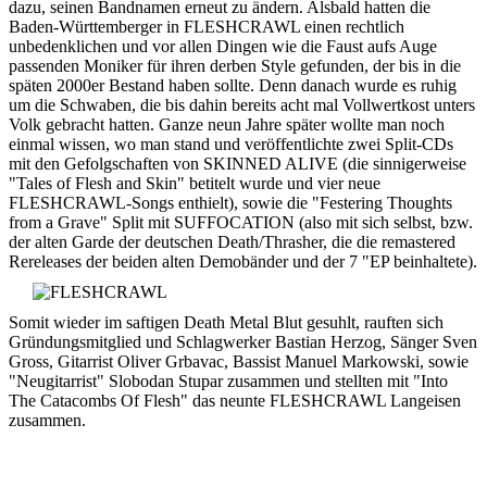
dazu, seinen Bandnamen erneut zu ändern. Alsbald hatten die
Baden-Württemberger in FLESHCRAWL einen rechtlich
unbedenklichen und vor allen Dingen wie die Faust aufs Auge
passenden Moniker für ihren derben Style gefunden, der bis in die
späten 2000er Bestand haben sollte. Denn danach wurde es ruhig
um die Schwaben, die bis dahin bereits acht mal Vollwertkost unters
Volk gebracht hatten. Ganze neun Jahre später wollte man noch
einmal wissen, wo man stand und veröffentlichte zwei Split-CDs
mit den Gefolgschaften von SKINNED ALIVE (die sinnigerweise
"Tales of Flesh and Skin" betitelt wurde und vier neue
FLESHCRAWL-Songs enthielt), sowie die "Festering Thoughts
from a Grave" Split mit SUFFOCATION (also mit sich selbst, bzw.
der alten Garde der deutschen Death/Thrasher, die die remastered
Rereleases der beiden alten Demobänder und der 7 "EP beinhaltete).
Somit wieder im saftigen Death Metal Blut gesuhlt, rauften sich
Gründungsmitglied und Schlagwerker Bastian Herzog, Sänger Sven
Gross, Gitarrist Oliver Grbavac, Bassist Manuel Markowski, sowie
"Neugitarrist" Slobodan Stupar zusammen und stellten mit "Into
The Catacombs Of Flesh" das neunte FLESHCRAWL Langeisen
zusammen.