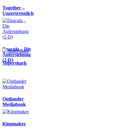
Together –
Unzertrennlich
Dracula – Die
Auferstehung
(2-D)
Supershark
Outlander
Mediabook
Kingmaker