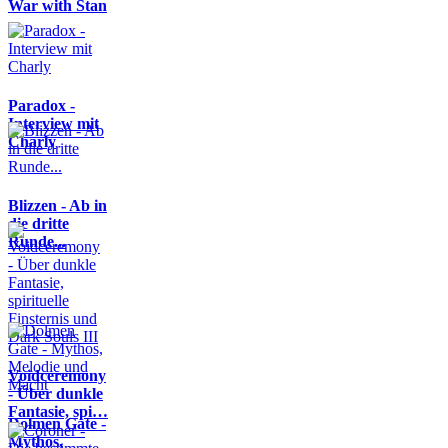
War with Stan
Paradox -
Interview mit
Charly
Blizzen - Ab in
die dritte
Runde...
Voidceremony
- Über dunkle
Fantasie, spi…
Dolmen Gate -
Mythos,