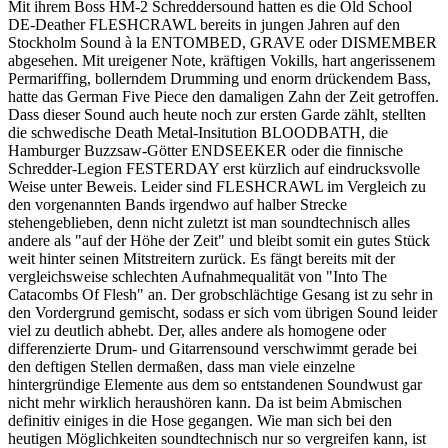
Mit ihrem Boss HM-2 Schreddersound hatten es die Old School
DE-Deather FLESHCRAWL bereits in jungen Jahren auf den
Stockholm Sound à la ENTOMBED, GRAVE oder DISMEMBER
abgesehen. Mit ureigener Note, kräftigen Vokills, hart angerissenem
Permariffing, bollerndem Drumming und enorm drückendem Bass,
hatte das German Five Piece den damaligen Zahn der Zeit getroffen.
Dass dieser Sound auch heute noch zur ersten Garde zählt, stellten
die schwedische Death Metal-Insitution BLOODBATH, die
Hamburger Buzzsaw-Götter ENDSEEKER oder die finnische
Schredder-Legion FESTERDAY erst kürzlich auf eindrucksvolle
Weise unter Beweis. Leider sind FLESHCRAWL im Vergleich zu
den vorgenannten Bands irgendwo auf halber Strecke
stehengeblieben, denn nicht zuletzt ist man soundtechnisch alles
andere als "auf der Höhe der Zeit" und bleibt somit ein gutes Stück
weit hinter seinen Mitstreitern zurück. Es fängt bereits mit der
vergleichsweise schlechten Aufnahmequalität von "Into The
Catacombs Of Flesh" an. Der grobschlächtige Gesang ist zu sehr in
den Vordergrund gemischt, sodass er sich vom übrigen Sound leider
viel zu deutlich abhebt. Der, alles andere als homogene oder
differenzierte Drum- und Gitarrensound verschwimmt gerade bei
den deftigen Stellen dermaßen, dass man viele einzelne
hintergründige Elemente aus dem so entstandenen Soundwust gar
nicht mehr wirklich heraushören kann. Da ist beim Abmischen
definitiv einiges in die Hose gegangen. Wie man sich bei den
heutigen Möglichkeiten soundtechnisch nur so vergreifen kann, ist