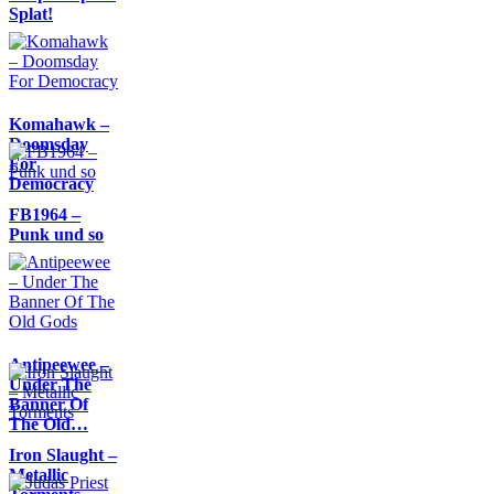
Splat!
Komahawk –
Doomsday
For
Democracy
FB1964 –
Punk und so
Antipeewee –
Under The
Banner Of
The Old…
Iron Slaught –
Metallic