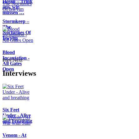
Hosen – Trink
aus, wir
müssen …
Stormkeep –
The
Nocturnes Of
Iswylm
Blood
Incantation -
Prev
Next
All Gates
Open
Interviews
Six Feet
Under - Alive
and breathing
Venom - At