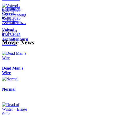
Forbidden,
Cervet,
05.08.2025
Aschaffenb…
Voivod -
Prev
Next
01.07.2025
Aschaffenburg
Movie News
- Colo…
Dead Man´s
Wire
Normal