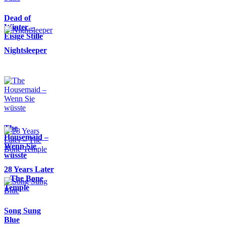
Dead of
Winter –
Eisige Stille
Nightsleeper
The
Housemaid –
Wenn Sie
wüsste
28 Years Later
– The Bone
Temple
Song Sung
Blue