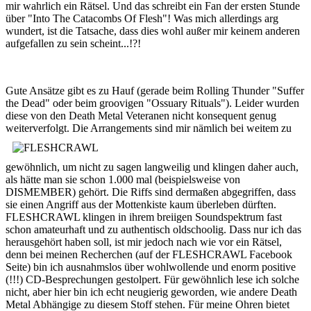
mir wahrlich ein Rätsel. Und das schreibt ein Fan der ersten Stunde
über "Into The Catacombs Of Flesh"! Was mich allerdings arg
wundert, ist die Tatsache, dass dies wohl außer mir keinem anderen
aufgefallen zu sein scheint...!?!
Gute Ansätze gibt es zu Hauf (gerade beim Rolling Thunder "Suffer
the Dead" oder beim groovigen "Ossuary Rituals"). Leider wurden
diese von den Death Metal Veteranen nicht konsequent genug
weiterverfolgt.
Die Arrangements sind mir nämlich bei weitem zu
gewöhnlich, um nicht zu sagen langweilig und klingen daher auch,
als hätte man sie schon 1.000 mal (beispielsweise von
DISMEMBER) gehört. Die Riffs sind dermaßen abgegriffen, dass
sie einen Angriff aus der Mottenkiste kaum überleben dürften.
FLESHCRAWL klingen in ihrem breiigen Soundspektrum fast
schon amateurhaft und zu authentisch oldschoolig. Dass nur ich das
herausgehört haben soll, ist mir jedoch nach wie vor ein Rätsel,
denn bei meinen Recherchen (auf der FLESHCRAWL Facebook
Seite) bin ich ausnahmslos über wohlwollende und enorm positive
(!!!) CD-Besprechungen gestolpert. Für gewöhnlich lese ich solche
nicht, aber hier bin ich echt neugierig geworden, wie andere Death
Metal Abhängige zu diesem Stoff stehen. Für meine Ohren bietet