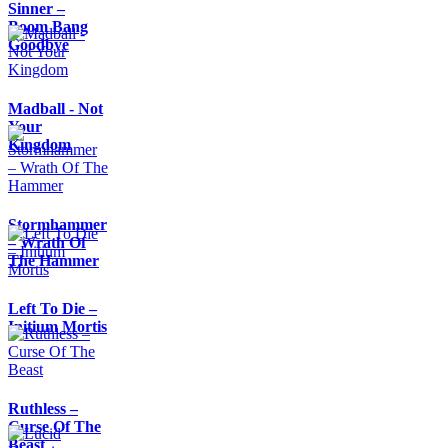
Sinner –
Boom Bang
Goodbye
Madball - Not
Your
Kingdom
Stormhammer
– Wrath Of
The Hammer
Left To Die –
Initium Mortis
Ruthless –
Curse Of The
Beast