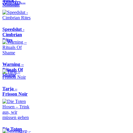
Annivers…
Monolitt
Speedslut -
Cimbrian
Rites
Warning –
Rituals Of
Shame
Tarja –
Frisson Noir
Die Toten