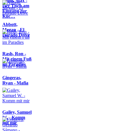
Kolm, Max -
Der Tisch am
Eingang zur
Küc…
Abbott,
Megan - El
Dorado Drive
Rash, Ron -
Mit einem Fuß
im Paradies
Gingeras,
Ryan - Mafia
Gailey, Samuel
W. - Komm
mit mir