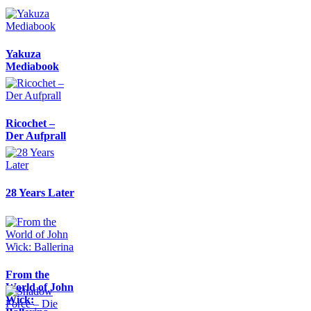
Yakuza
Mediabook
Ricochet –
Der Aufprall
28 Years Later
From the
World of John
Wick: