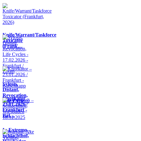
Knife/Warrant/Taskforce
Toxicator
(Frank…
Sylosis,
Distant,
Revocation,
Knorkator –
Life Cycle…
23.01.2026 /
Frankfurt -
Bat…
In Extremo –
Schlachthof,