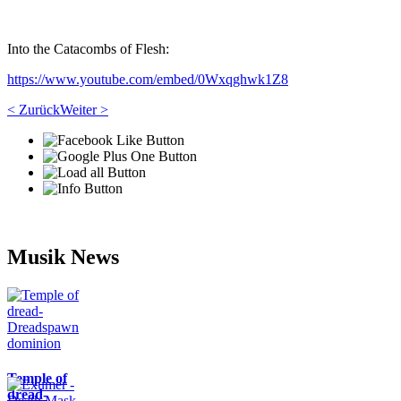
Into the Catacombs of Flesh:
https://www.youtube.com/embed/0Wxqghwk1Z8
< Zurück
Weiter >
Musik News
Temple of
dread-