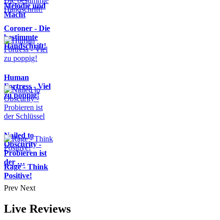
Melodie und
Macht
Coroner - Die
bestimmte
Handschrift!
Human
Fortress - Viel
zu poppig!
Nailed to
Obscurity -
Probieren ist
der …
Rage - Think
Positive!
Prev
Next
Live Reviews