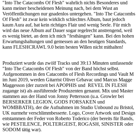
"Into The Catacombs Of Flesh" wahrlich nichts Besonderes und
kann meiner bescheidenen Meinung nach, bei dem Wust an
Veröffentlichungen nur gnadenlos untergehen. "Into The Catacombs
Of Flesh" ist zwar kein wirklich schlechtes Album, baut jedoch
kaum Aura auf, hat kein richtiges Flair und wenig Seele. Für mich
wird das neue Album auf Dauer sogar regelrecht anstrengend, weil
es wenig bietet, an dem ich mich "festhängen" kann. Bei den hohen
Erwartungshaltungen und gemessen an den heutigen Standards,
kann FLESHCRAWL 9.0 beim besten Willen nicht mithalten!
Produziert wurde das zwölf Tracks und 39:13 Minuten umfassende
"Into The Catacombs Of Flesh" von der Band höchst selbst.
Aufgenommen in den Catacombs of Flesh Recordings und Vault M
im Juni 2019, werden Gitarrist Oliver Grbavac und Marcus Magge
Maggesson (der zurzeit bei APOPHIS und REVEL IN FLESH
zugange ist) als ausführende Produzenten genannt. Mix und Master
stammen aus der Hand von Jonny Pettersson (u.a. Growler bei
BERSERKER LEGION, GODS FORSAKEN und
WOMBBATH), der die Aufnahmen im Studio Unbound zu Bristol,
UK nurmehr verschlimmbesserte. Logo, Cover Artwork und Design
entstammen der Feder von Roberto Toderico (der bereits für Bands,
wie PESTILENCE, POLTERGEIST, ROGASH, SINISTER oder
SODOM tätig war).