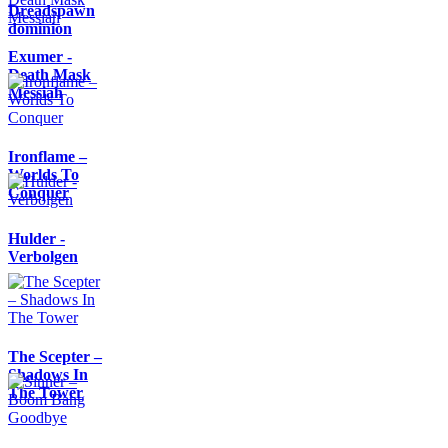
Dreadspawn
dominion
Exumer -
Death Mask
Messiah
Ironflame –
Worlds To
Conquer
Hulder -
Verbolgen
The Scepter –
Shadows In
The Tower