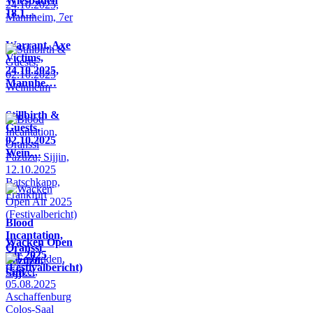
Wiesbaden
18.1…
Warrant, Axe
Victims,
24.10.2025,
Mannhe…
Stillbirth &
Guests,
02.10.2025
Wein…
Blood
Incantation,
Wacken Open
Oranssi
Air 2025
Pazuzu,
(Festivalbericht)
Sijji…