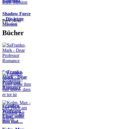
Ballerina
Shadow Force
– Die letzte
Prev
Next
Mission
Bücher
SaFranko,
Mark - Dear
Professor
Romance
Franßen,
Wolfgang -
Einer sollte
ihm mal…