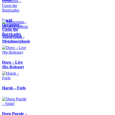
Lucid
Dreaming –
Upon the
Barricades
Masterplan -
Metalmorphosis
Doro – Live
(Re-Release)
Harsh – Feels
Deep Purple –