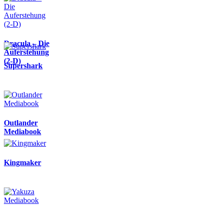
Dracula – Die
Auferstehung
(2-D)
Supershark
Outlander
Mediabook
Kingmaker