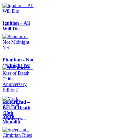
Ignition – All
Will Die
Phantom - Not
Midnight Yet
Motörhead –
Kiss of Death
(20th
Mork -
Annivers…
Monolitt