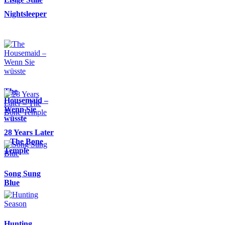
Nightsleeper
The
Housemaid –
Wenn Sie
wüsste
28 Years Later
– The Bone
Temple
Song Sung
Blue
Hunting