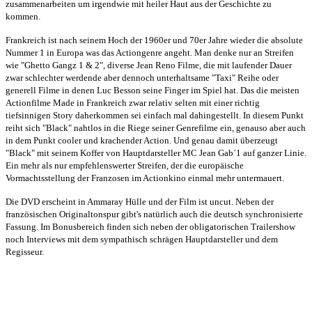
zusammenarbeiten um irgendwie mit heiler Haut aus der Geschichte zu
kommen.
Frankreich ist nach seinem Hoch der 1960er und 70er Jahre wieder die absolute
Nummer 1 in Europa was das Actiongenre angeht. Man denke nur an Streifen
wie "Ghetto Gangz 1 & 2", diverse Jean Reno Filme, die mit laufender Dauer
zwar schlechter werdende aber dennoch unterhaltsame "Taxi" Reihe oder
generell Filme in denen Luc Besson seine Finger im Spiel hat. Das die meisten
Actionfilme Made in Frankreich zwar relativ selten mit einer richtig
tiefsinnigen Story daherkommen sei einfach mal dahingestellt. In diesem Punkt
reiht sich "Black" nahtlos in die Riege seiner Genrefilme ein, genauso aber auch
in dem Punkt cooler und krachender Action. Und genau damit überzeugt
"Black" mit seinem Koffer von Hauptdarsteller MC Jean Gab´1 auf ganzer Linie.
Ein mehr als nur empfehlenswerter Streifen, der die europäische
Vormachtsstellung der Franzosen im Actionkino einmal mehr untermauert.
Die DVD erscheint in Ammaray Hülle und der Film ist uncut. Neben der
französischen Originaltonspur gibt's natürlich auch die deutsch synchronisierte
Fassung. Im Bonusbereich finden sich neben der obligatorischen Trailershow
noch Interviews mit dem sympathisch schrägen Hauptdarsteller und dem
Regisseur.