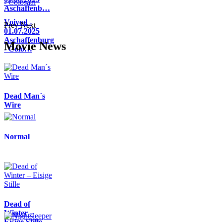
Aschaffenb…
Voivod -
Prev
Next
01.07.2025
Aschaffenburg
Movie News
- Colo…
Dead Man´s
Wire
Normal
Dead of
Winter –
Eisige Stille