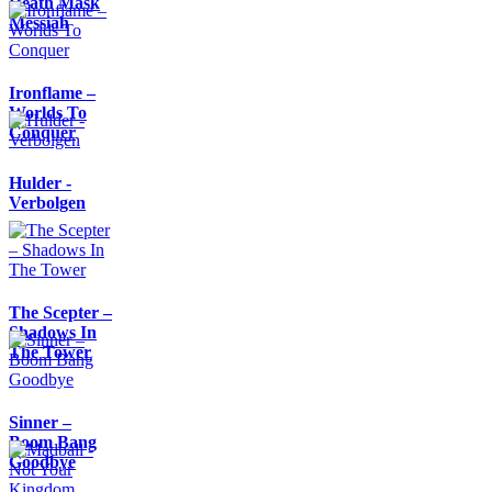
Death Mask
Messiah
Ironflame –
Worlds To
Conquer
Hulder -
Verbolgen
The Scepter –
Shadows In
The Tower
Sinner –
Boom Bang
Goodbye