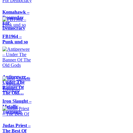
Komahawk –
Doomsday
For
Democracy
FB1964 –
Punk und so
Antipeewee –
Under The
Banner Of
The Old…
Iron Slaught –
Metallic
Torments
Judas Priest –
The Best Of