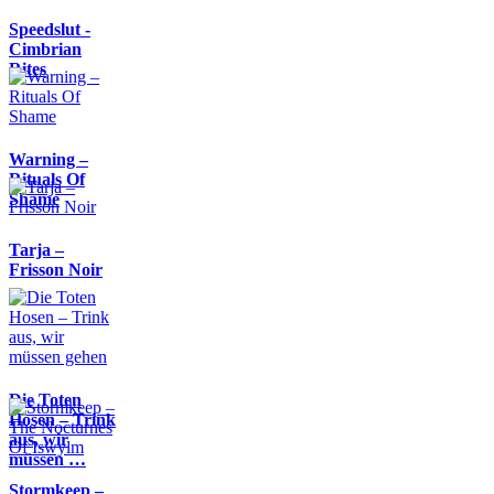
Speedslut -
Cimbrian
Rites
Warning –
Rituals Of
Shame
Tarja –
Frisson Noir
Die Toten
Hosen – Trink
aus, wir
müssen …
Stormkeep –