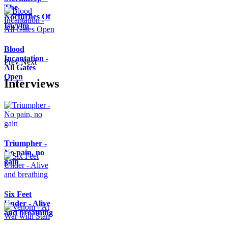
The
Nocturnes Of
Iswylm
Blood
Incantation -
Prev
Next
All Gates
Open
Interviews
Triumpher -
No pain, no
gain
Six Feet
Under - Alive
and breathing