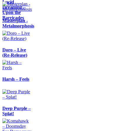
Lucid
Dreaming –
Upon the
Barricades
Masterplan -
Metalmorphosis
Doro – Live
(Re-Release)
Harsh – Feels
Deep Purple –
Splat!