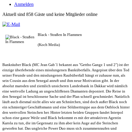
Anmelden
Aktuell sind 858 Gäste und keine Mitglieder online
Black - Straßen In Flammen
(Koch Media)
Bankräuber Black (MC Jean Gab´1 bekannt aus "Gettho Gangz 1 und 2") ist der
einzige überlebende eines misslungenen Banküberfalls. Angepisst über den Tod
seiner Freunde und den misslungenen Raubüberfall hängt er zuhause rum, als
sein Cousin aus dem Senegal anruft und ihm neue Motivation gibt. In der
absolut maroden und ziemlich unsicheren Landesbank in Dakkar wird nämlich
eine wertvolle Ladung an ungeschliffenen Diamanten deponiert. Die Reise in
den Senegal ist beschlossene Sache und der Plan schnell geschmiedet. Natürlich
läuft auch diesmal nicht alles wie am Schnürchen, sind doch außer Black noch
ein schmieriger Geschäftsmann und eine Söldnertruppe aus dem Ostblock hinter
den wertvollen Steinchen her. Hinter letzten beiden Gruppen fandet Interpol
schon eine ganze Weile und Black bekommt es mit der attraktiven Agentin
Karola zu tun, die im Gegensatz zu ihm aber kein Auge auf die Steinchen
geworfen hat. Das ungleiche Power Duo muss sich zusammenraufen und