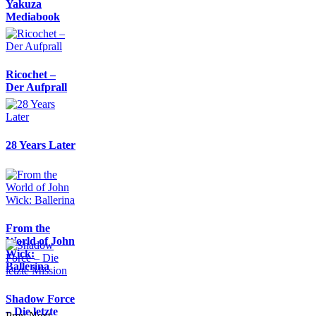
Yakuza
Mediabook
Ricochet –
Der Aufprall
28 Years Later
From the
World of John
Wick:
Ballerina
Shadow Force
– Die letzte
Prev
Next