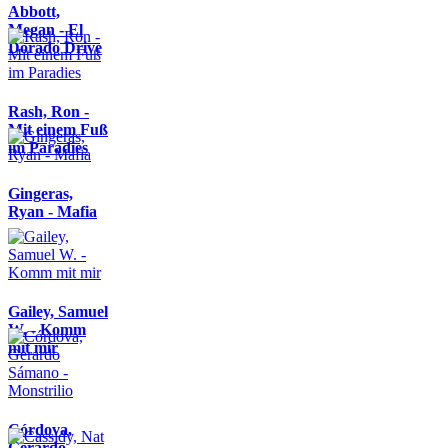
Abbott,
Megan - El
Dorado Drive
Rash, Ron -
Mit einem Fuß
im Paradies
Gingeras,
Ryan - Mafia
Gailey, Samuel
W. - Komm
mit mir
Córdova,
Gerardo