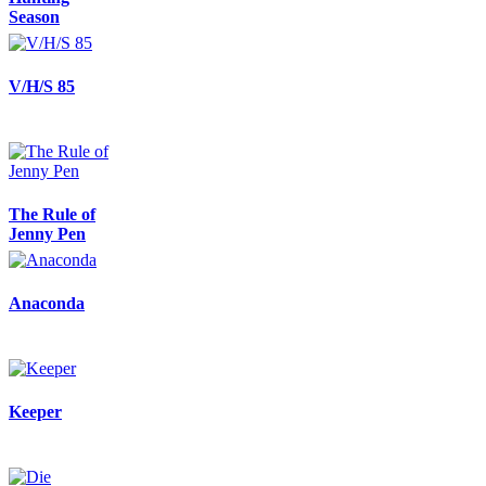
Season
V/H/S 85
The Rule of
Jenny Pen
Anaconda
Keeper