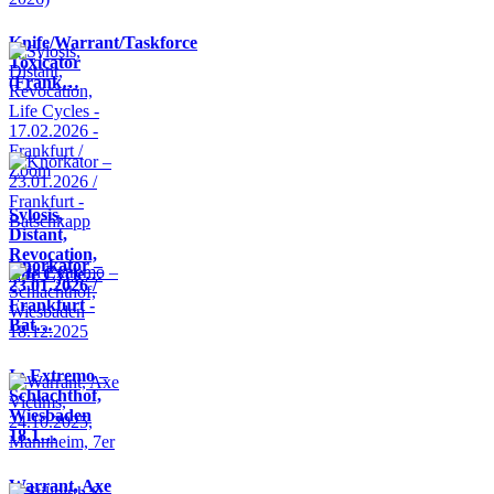
Knife/Warrant/Taskforce
Toxicator
(Frank…
Sylosis,
Distant,
Revocation,
Knorkator –
Life Cycle…
23.01.2026 /
Frankfurt -
Bat…
In Extremo –
Schlachthof,
Wiesbaden
18.1…
Warrant, Axe