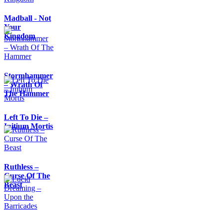
Madball - Not
Your
Kingdom
Stormhammer
– Wrath Of
The Hammer
Left To Die –
Initium Mortis
Ruthless –
Curse Of The
Beast