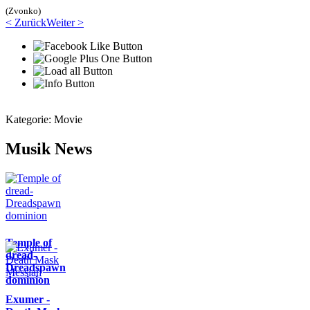
(Zvonko)
< Zurück
Weiter >
Kategorie:
Movie
Musik News
Temple of
dread-
Dreadspawn
dominion
Exumer -