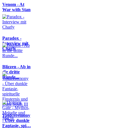
Venom - At
War with Stan
Paradox -
Interview mit
Charly
Blizzen - Ab in
die dritte
Runde...
Voidceremony
- Über dunkle
Fantasie, spi…