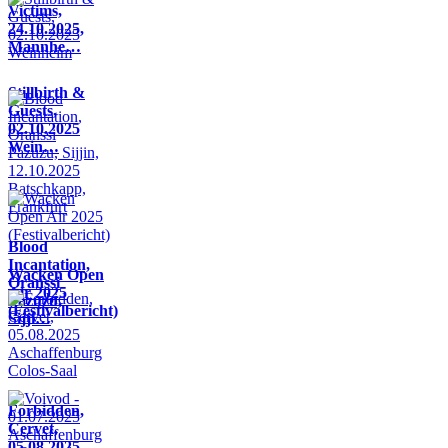
Victims,
24.10.2025,
Mannhe…
Stillbirth &
Guests,
02.10.2025
Wein…
Blood
Incantation,
Wacken Open
Oranssi
Air 2025
Pazuzu,
(Festivalbericht)
Sijji…
Forbidden,
Cervet,
05.08.2025