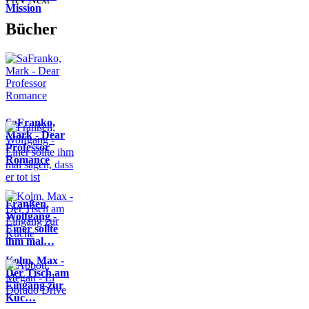
Mission
Bücher
SaFranko,
Mark - Dear
Professor
Romance
Franßen,
Wolfgang -
Einer sollte
ihm mal…
Kolm, Max -
Der Tisch am
Eingang zur
Küc…