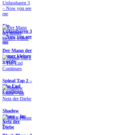
Die
Unfassbaren 3
– Now you see
me
Der Mann der
immer kleiner
wurde
Spinal Tap 2 –
The End
Continues
Shadow
Chase – Im
Netz der
Diebe