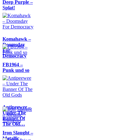
Deep Purple –
Splat!
Komahawk –
Doomsday
For
Democracy
FB1964 –
Punk und so
Antipeewee –
Under The
Banner Of
The Old…
Iron Slaught –
Metallic