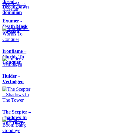
dread-
Dreadspawn
dominion
Exumer -
Death Mask
Messiah
Ironflame –
Worlds To
Conquer
Hulder -
Verbolgen
The Scepter –
Shadows In
The Tower