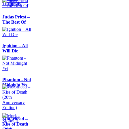
Torments
Judas Priest –
The Best Of
Ignition – All
Will Die
Phantom - Not
Midnight Yet
Motörhead –
Kiss of Death