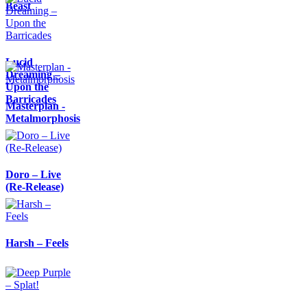
Beast
Lucid
Dreaming –
Upon the
Barricades
Masterplan -
Metalmorphosis
Doro – Live
(Re-Release)
Harsh – Feels