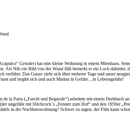
 Wand
capulco“ Geissler) hat eine kleine Wohnung in einem Mietshaus. Seine
e. Als Nils ein Bild von der Wand fällt bemerkt er ein Loch dahinter,
ch verführt. Das Ganze zieht sich über mehrere Tage und unser neugie
ne Faust und begibt sich und auch Marina in Gefahr…in Lebensgefahr!
 de la Parra („Furcht und Begierde“) arbeitete mit einem Drehbuch an
lm (der ungefähr mit Hitchcock´s „Fenster zum Hof“ und den 1959er „Pe
 Mädels in der Nachbarswohnung? Schwer zu sagen, der Film kann schon