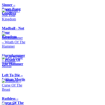
Sinner –
Boom Bang
Goodbye
Madball - Not
Your
Kingdom
Stormhammer
– Wrath Of
The Hammer
Left To Die –
Initium Mortis
Ruthless –
Curse Of The