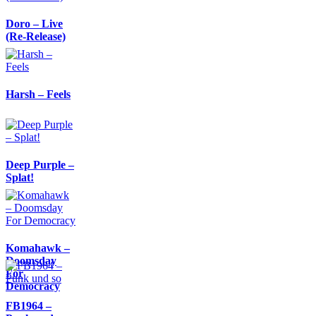
Doro – Live
(Re-Release)
Harsh – Feels
Deep Purple –
Splat!
Komahawk –
Doomsday
For
Democracy
FB1964 –