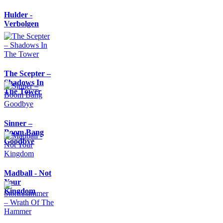
Hulder -
Verbolgen
The Scepter –
Shadows In
The Tower
Sinner –
Boom Bang
Goodbye
Madball - Not
Your
Kingdom