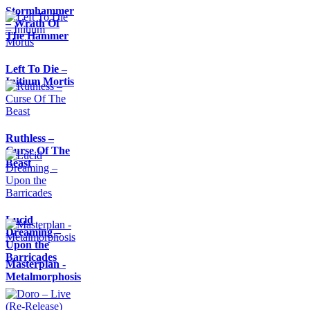
Stormhammer
– Wrath Of
The Hammer
Left To Die –
Initium Mortis
Ruthless –
Curse Of The
Beast
Lucid
Dreaming –
Upon the
Barricades
Masterplan -
Metalmorphosis