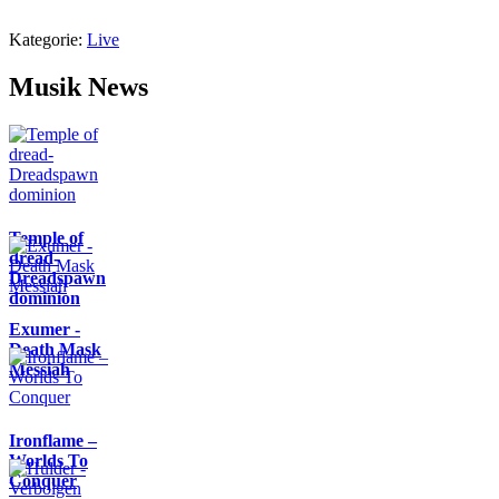
Kategorie:
Live
Musik News
Temple of
dread-
Dreadspawn
dominion
Exumer -
Death Mask
Messiah
Ironflame –
Worlds To
Conquer