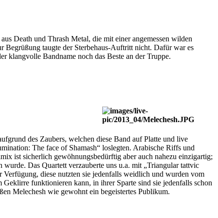
us Death und Thrash Metal, die mit einer angemessen wilden
r Begrüßung taugte der Sterbehaus-Auftritt nicht. Dafür war es
 der klangvolle Bandname noch das Beste an der Truppe.
fgrund des Zaubers, welchen diese Band auf Platte und live
lumination: The face of Shamash“ loslegten. Arabische Riffs und
ix ist sicherlich gewöhnungsbedürftig aber auch nahezu einzigartig;
wurde. Das Quartett verzauberte uns u.a. mit „Triangular tattvic
r Verfügung, diese nutzten sie jedenfalls weidlich und wurden vom
klirre funktionieren kann, in ihrer Sparte sind sie jedenfalls schon
ießen Melechesh wie gewohnt ein begeistertes Publikum.