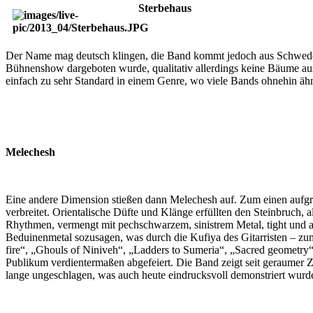
Sterbehaus
Der Name mag deutsch klingen, die Band kommt jedoch aus Schweden
Bühnenshow dargeboten wurde, qualitativ allerdings keine Bäume ausri
einfach zu sehr Standard in einem Genre, wo viele Bands ohnehin ähn
Melechesh
Eine andere Dimension stießen dann Melechesh auf. Zum einen aufgr
verbreitet. Orientalische Düfte und Klänge erfüllten den Steinbruch,
Rhythmen, vermengt mit pechschwarzem, sinistrem Metal, tight und at
Beduinenmetal sozusagen, was durch die Kufiya des Gitarristen – zumi
fire“, „Ghouls of Niniveh“, „Ladders to Sumeria“, „Sacred geometry“
Publikum verdientermaßen abgefeiert. Die Band zeigt seit geraumer Ze
lange ungeschlagen, was auch heute eindrucksvoll demonstriert wurde