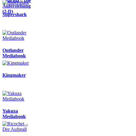
Dracula – Die
Auferstehung
(2-D)
Supershark
Outlander
Mediabook
Kingmaker
Yakuza
Mediabook