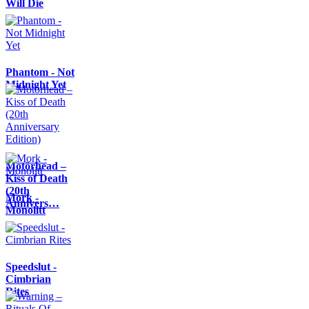
Will Die
Phantom - Not
Midnight Yet
Motörhead –
Kiss of Death
(20th
Mork -
Annivers…
Monolitt
Speedslut -
Cimbrian
Rites