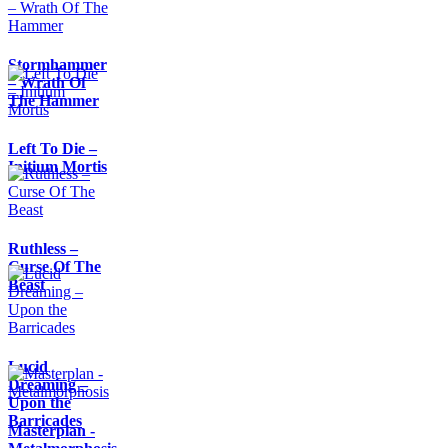
Stormhammer
– Wrath Of
The Hammer
Left To Die –
Initium Mortis
Ruthless –
Curse Of The
Beast
Lucid
Dreaming –
Upon the
Barricades
Masterplan -