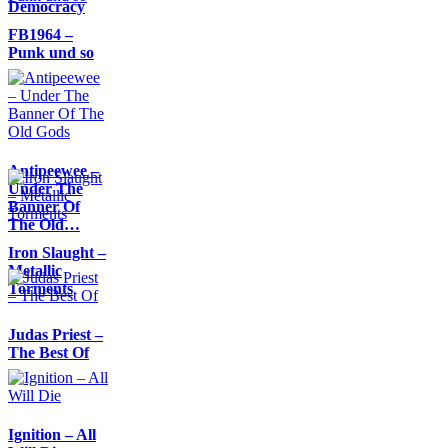
Democracy
FB1964 –
Punk und so
Antipeewee –
Under The
Banner Of
The Old…
Iron Slaught –
Metallic
Torments
Judas Priest –
The Best Of
Ignition – All