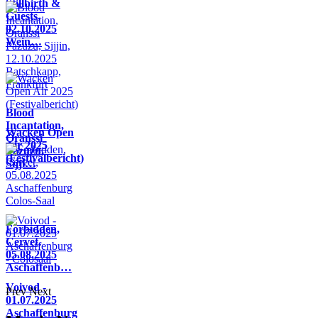
Stillbirth &
Guests,
02.10.2025
Wein…
Blood
Incantation,
Wacken Open
Oranssi
Air 2025
Pazuzu,
(Festivalbericht)
Sijji…
Forbidden,
Cervet,
05.08.2025
Aschaffenb…
Voivod -
Prev
Next
01.07.2025
Aschaffenburg