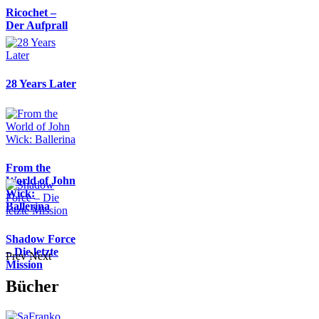
Ricochet –
Der Aufprall
28 Years Later
From the
World of John
Wick:
Ballerina
Shadow Force
– Die letzte
Prev
Next
Mission
Bücher