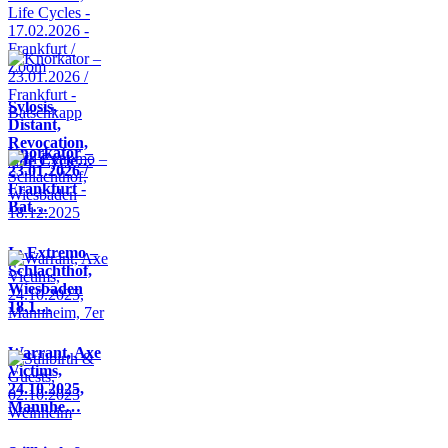
Sylosis,
Distant,
Revocation,
Knorkator –
Life Cycle…
23.01.2026 /
Frankfurt -
Bat…
In Extremo –
Schlachthof,
Wiesbaden
18.1…
Warrant, Axe
Victims,
24.10.2025,
Mannhe…