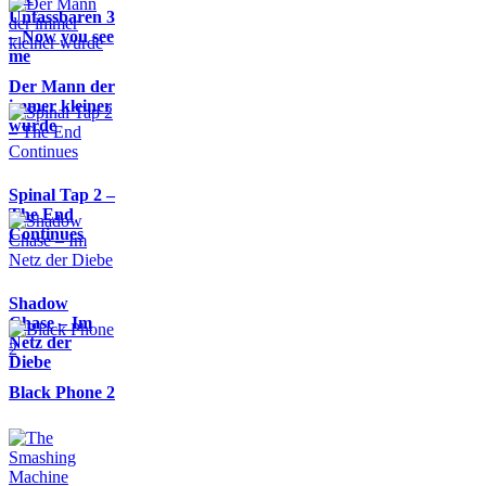
Unfassbaren 3
– Now you see
me
Der Mann der
immer kleiner
wurde
Spinal Tap 2 –
The End
Continues
Shadow
Chase – Im
Netz der
Diebe
Black Phone 2