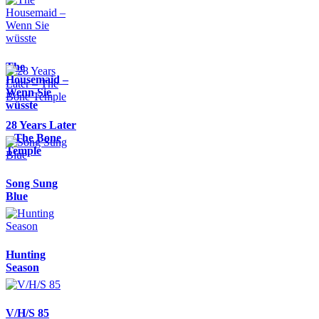
The
Housemaid –
Wenn Sie
wüsste
28 Years Later
– The Bone
Temple
Song Sung
Blue
Hunting
Season
V/H/S 85