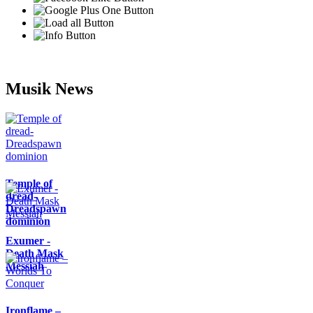
Musik News
Temple of
dread-
Dreadspawn
dominion
Exumer -
Death Mask
Messiah
Ironflame –