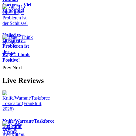
Fortress - Viel
zu poppig!
Nailed to
Obscurity -
Probieren ist
der …
Rage - Think
Positive!
Prev
Next
Live Reviews
Knife/Warrant/Taskforce
Toxicator
(Frank…