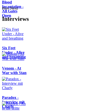
Blood
Incantation -
Prev
Next
All Gates
Open
Interviews
Six Feet
Under - Alive
and breathing
Venom - At
War with Stan
Paradox -
Interview mit
Charly