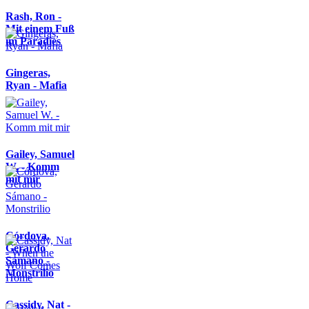
Rash, Ron -
Mit einem Fuß
im Paradies
Gingeras,
Ryan - Mafia
Gailey, Samuel
W. - Komm
mit mir
Córdova,
Gerardo
Sámano -
Monstrilio
Cassidy, Nat -