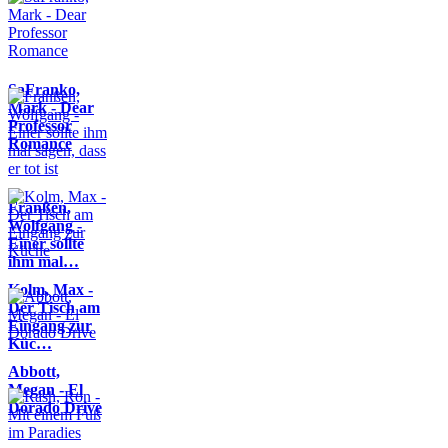
SaFranko,
Mark - Dear
Professor
Romance
Franßen,
Wolfgang -
Einer sollte
ihm mal…
Kolm, Max -
Der Tisch am
Eingang zur
Küc…
Abbott,
Megan - El
Dorado Drive