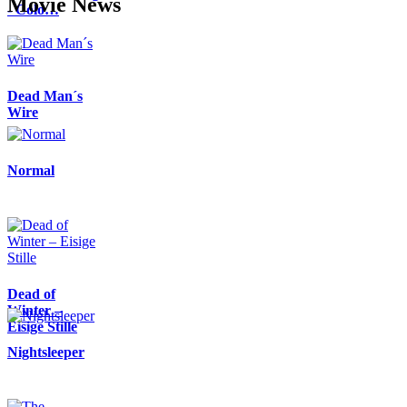
Movie News
- Colo…
Dead Man´s
Wire
Normal
Dead of
Winter –
Eisige Stille
Nightsleeper