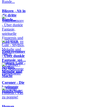
Blizzen - Ab in
die dritte
Runde...
Voidceremony
- Über dunkle
Fantasie, spi…
Dolmen Gate -
Mythos,
Melodie und
Macht
Coroner - Die
bestimmte
Handschrift!
Human