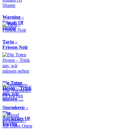
Warning –
Rituals Of
Shame
Tarja –
Frisson Noir
Die Toten
Hosen – Trink
aus, wir
müssen …
Stormkeep –
The
Nocturnes Of
Iswylm