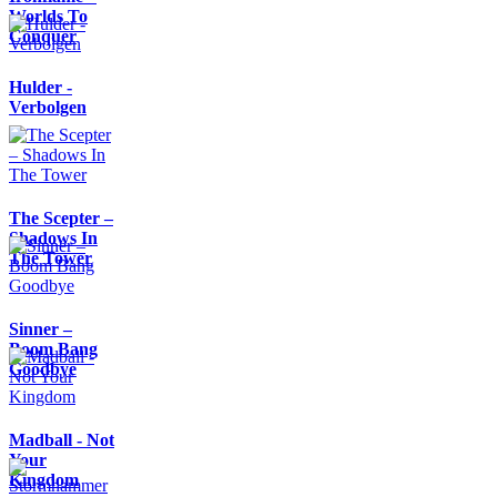
Worlds To
Conquer
Hulder -
Verbolgen
The Scepter –
Shadows In
The Tower
Sinner –
Boom Bang
Goodbye
Madball - Not
Your
Kingdom