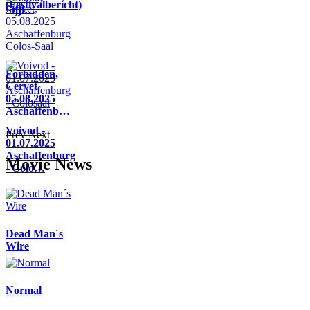
(Festivalbericht)
Sijji…
Forbidden,
Cervet,
05.08.2025
Aschaffenb…
Voivod -
Prev
Next
01.07.2025
Aschaffenburg
Movie News
- Colo…
Dead Man´s
Wire
Normal