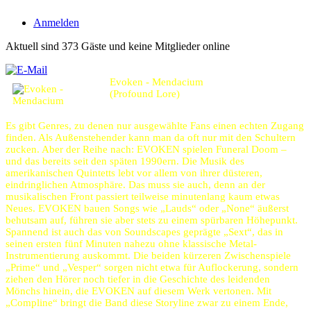
Anmelden
Aktuell sind 373 Gäste und keine Mitglieder online
Evoken - Mendacium
(Profound Lore)
Es gibt Genres, zu denen nur ausgewählte Fans einen echten Zugang
finden. Als Außenstehender kann man da oft nur mit den Schultern
zucken. Aber der Reihe nach: EVOKEN spielen Funeral Doom –
und das bereits seit den späten 1990ern. Die Musik des
amerikanischen Quintetts lebt vor allem von ihrer düsteren,
eindringlichen Atmosphäre. Das muss sie auch, denn an der
musikalischen Front passiert teilweise minutenlang kaum etwas
Neues. EVOKEN bauen Songs wie „Lauds“ oder „None“ äußerst
behutsam auf, führen sie aber stets zu einem spürbaren Höhepunkt.
Spannend ist auch das von Soundscapes geprägte „Sext“, das in
seinen ersten fünf Minuten nahezu ohne klassische Metal-
Instrumentierung auskommt. Die beiden kürzeren Zwischenspiele
„Prime“ und „Vesper“ sorgen nicht etwa für Auflockerung, sondern
ziehen den Hörer noch tiefer in die Geschichte des leidenden
Mönchs hinein, die EVOKEN auf diesem Werk vertonen. Mit
„Compline“ bringt die Band diese Storyline zwar zu einem Ende,