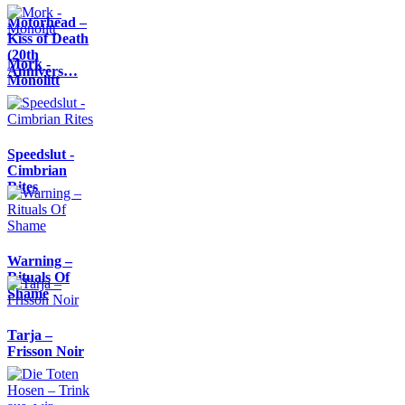
Motörhead –
Kiss of Death
(20th
Mork -
Annivers…
Monolitt
Speedslut -
Cimbrian
Rites
Warning –
Rituals Of
Shame
Tarja –
Frisson Noir