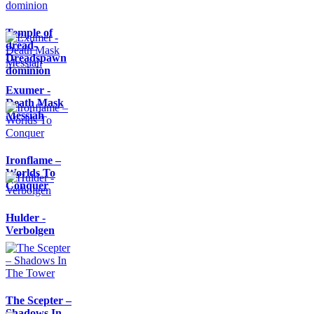
Temple of
dread-
Dreadspawn
dominion
Exumer -
Death Mask
Messiah
Ironflame –
Worlds To
Conquer
Hulder -
Verbolgen
The Scepter –
Shadows In