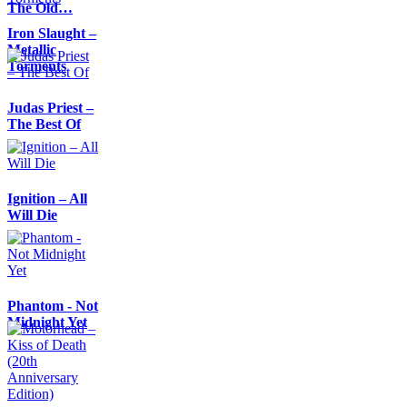
The Old…
Iron Slaught –
Metallic
Torments
Judas Priest –
The Best Of
Ignition – All
Will Die
Phantom - Not
Midnight Yet