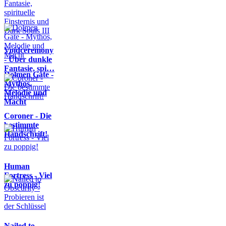
Voidceremony
- Über dunkle
Fantasie, spi…
Dolmen Gate -
Mythos,
Melodie und
Macht
Coroner - Die
bestimmte
Handschrift!
Human
Fortress - Viel
zu poppig!
Nailed to