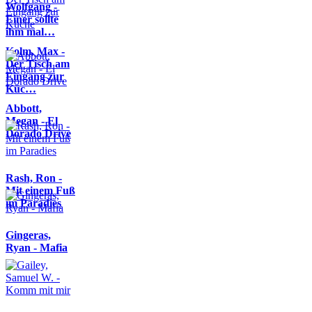
Wolfgang -
Einer sollte
ihm mal…
Kolm, Max -
Der Tisch am
Eingang zur
Küc…
Abbott,
Megan - El
Dorado Drive
Rash, Ron -
Mit einem Fuß
im Paradies
Gingeras,
Ryan - Mafia