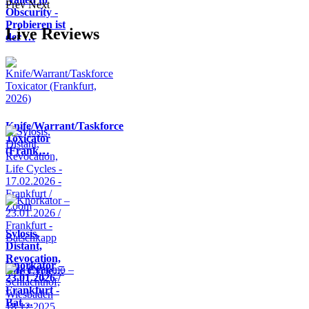
Prev
Next
Obscurity -
Probieren ist
Live Reviews
der …
Knife/Warrant/Taskforce
Toxicator
(Frank…
Sylosis,
Distant,
Revocation,
Knorkator –
Life Cycle…
23.01.2026 /
Frankfurt -
Bat…