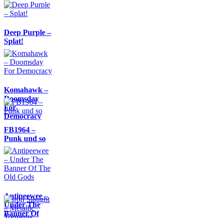
Deep Purple –
Splat!
Komahawk –
Doomsday
For
Democracy
FB1964 –
Punk und so
Antipeewee –
Under The
Banner Of