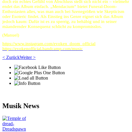
doch ein echtes Gefühl von Abschluss stellt sich nicht ein – vielmehr
endet das Album einfach. „Mendacium“ bietet Funeral-Doom-
Enthusiasten alles, was man auch bei Szenegrößen wie Skepticism
oder Esoteric findet. Als Einstieg ins Genre eignet sich das Album
jedoch kaum: Dafür ist es zu sperrig, zu behäbig und in seiner
mäandernder Konsequenz schlicht zu kompromisslos.
(Manuel)
https://www.instagram.com/evoken_doom_official
https://evokenofficial.bandcamp.com/music
< Zurück
Weiter >
Musik News