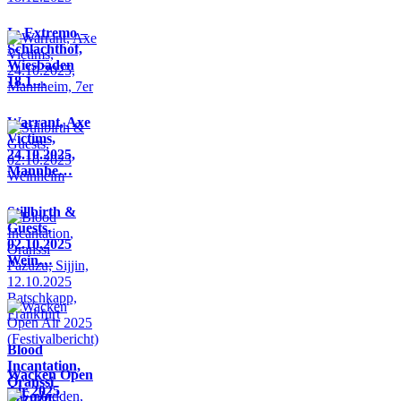
In Extremo –
Schlachthof,
Wiesbaden
18.1…
Warrant, Axe
Victims,
24.10.2025,
Mannhe…
Stillbirth &
Guests,
02.10.2025
Wein…
Blood
Incantation,
Wacken Open
Oranssi
Air 2025
Pazuzu,