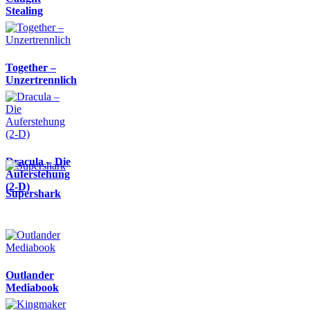
Stealing
Together –
Unzertrennlich
Dracula – Die
Auferstehung
(2-D)
Supershark
Outlander
Mediabook