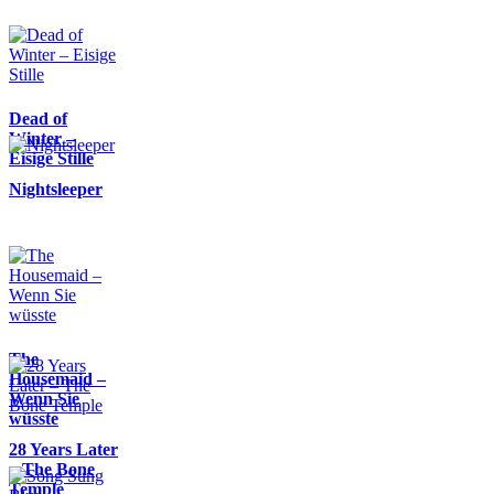
Dead of
Winter –
Eisige Stille
Nightsleeper
The
Housemaid –
Wenn Sie
wüsste
28 Years Later
– The Bone
Temple