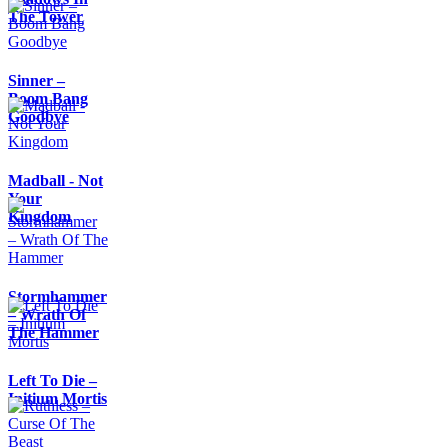
The Tower
Sinner –
Boom Bang
Goodbye
Madball - Not
Your
Kingdom
Stormhammer
– Wrath Of
The Hammer
Left To Die –
Initium Mortis