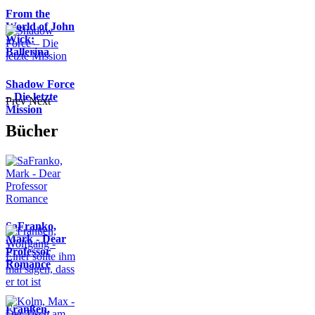
From the
World of John
Wick:
Ballerina
Shadow Force
– Die letzte
Prev
Next
Mission
Bücher
SaFranko,
Mark - Dear
Professor
Romance
Franßen,