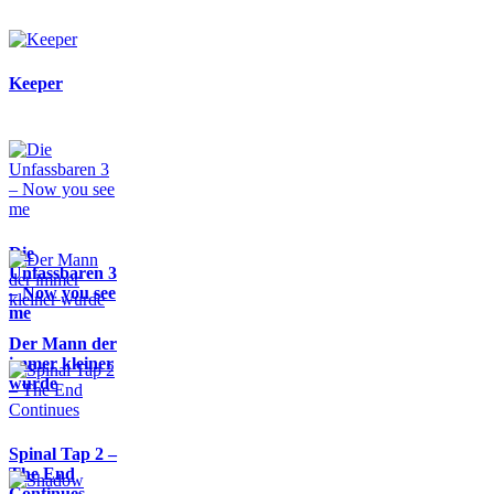
Keeper
Die
Unfassbaren 3
– Now you see
me
Der Mann der
immer kleiner
wurde
Spinal Tap 2 –
The End
Continues