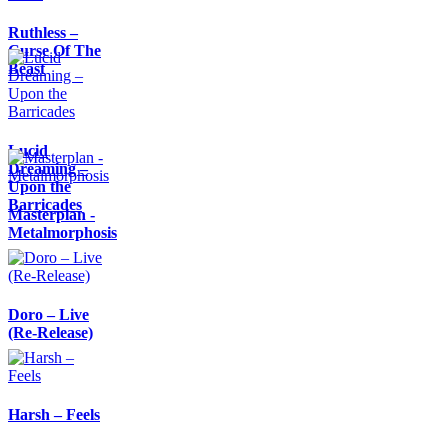
Ruthless –
Curse Of The
Beast
Lucid
Dreaming –
Upon the
Barricades
Masterplan -
Metalmorphosis
Doro – Live
(Re-Release)
Harsh – Feels