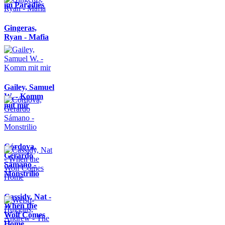
im Paradies
Gingeras,
Ryan - Mafia
Gailey, Samuel
W. - Komm
mit mir
Córdova,
Gerardo
Sámano -
Monstrilio
Cassidy, Nat -
When the
Wolf Comes
Home