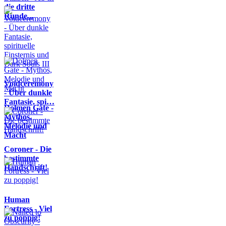
die dritte
Runde...
Voidceremony
- Über dunkle
Fantasie, spi…
Dolmen Gate -
Mythos,
Melodie und
Macht
Coroner - Die
bestimmte
Handschrift!
Human
Fortress - Viel
zu poppig!