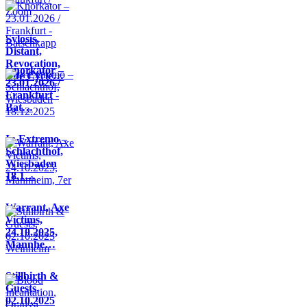
Sylosis,
Distant,
Revocation,
Knorkator –
Life Cycle…
23.01.2026 /
Frankfurt -
Bat…
In Extremo –
Schlachthof,
Wiesbaden
18.1…
Warrant, Axe
Victims,
24.10.2025,
Mannhe…
Stillbirth &
Guests,
02.10.2025