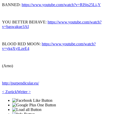
BANNED:
https://www.youtube.com/watch?v=RISts25Li-Y
YOU BETTER BEHAVE:
https://www.youtube.com/watch?
v=baswakue3AI
BLOOD RED MOON:
https://www.youtube.com/watch?
v=ykgXylLzeE4
(Arno)
http://purpendicular.eu/
< Zurück
Weiter >