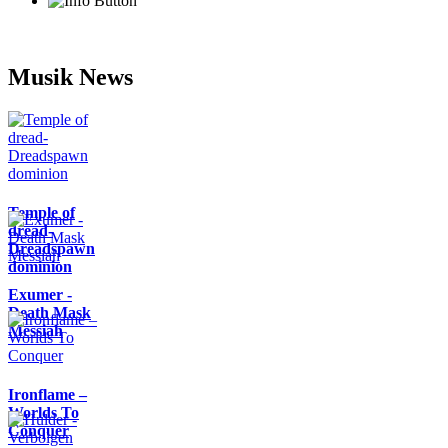
Musik News
Temple of
dread-
Dreadspawn
dominion
Exumer -
Death Mask
Messiah
Ironflame –
Worlds To
Conquer