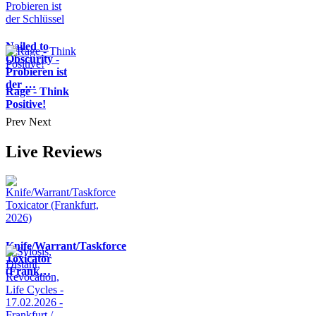
Nailed to
Obscurity -
Probieren ist
der …
Rage - Think
Positive!
Prev
Next
Live Reviews
Knife/Warrant/Taskforce
Toxicator
(Frank…