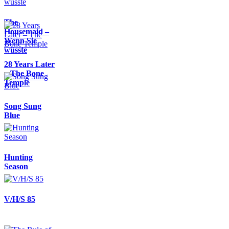
The
Housemaid –
Wenn Sie
wüsste
28 Years Later
– The Bone
Temple
Song Sung
Blue
Hunting
Season
V/H/S 85