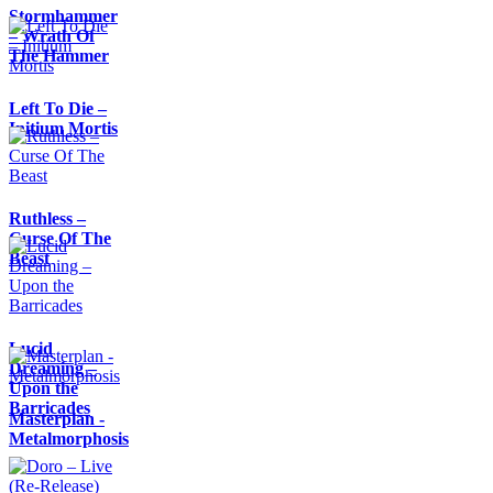
Stormhammer
– Wrath Of
The Hammer
Left To Die –
Initium Mortis
Ruthless –
Curse Of The
Beast
Lucid
Dreaming –
Upon the
Barricades
Masterplan -
Metalmorphosis