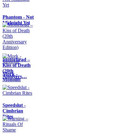
Phantom - Not
Midnight Yet
Motörhead –
Kiss of Death
(20th
Mork -
Annivers…
Monolitt
Speedslut -
Cimbrian
Rites