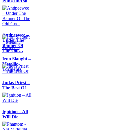
Punk und so
Antipeewee –
Under The
Banner Of
The Old…
Iron Slaught –
Metallic
Torments
Judas Priest –
The Best Of
Ignition – All
Will Die