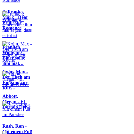
SaFranko,
Mark - Dear
Professor
Romance
Franßen,
Wolfgang -
Einer sollte
ihm mal…
Kolm, Max -
Der Tisch am
Eingang zur
Küc…
Abbott,
Megan - El
Dorado Drive
Rash, Ron -
Mit einem Fuß