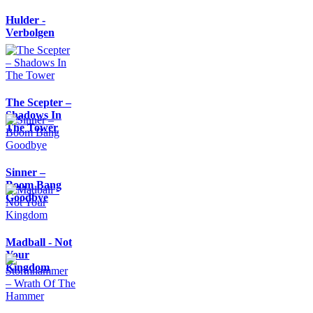
Hulder -
Verbolgen
The Scepter –
Shadows In
The Tower
Sinner –
Boom Bang
Goodbye
Madball - Not
Your
Kingdom