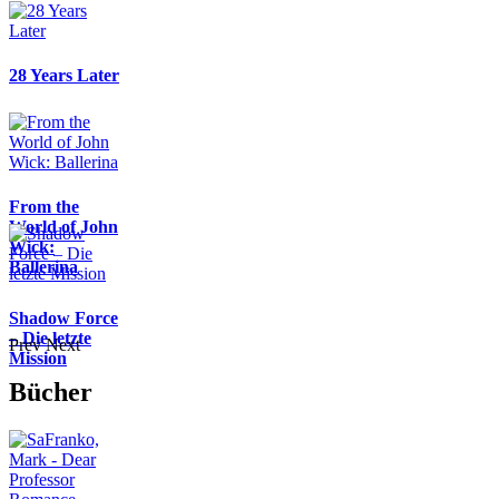
28 Years Later
From the
World of John
Wick:
Ballerina
Shadow Force
– Die letzte
Prev
Next
Mission
Bücher