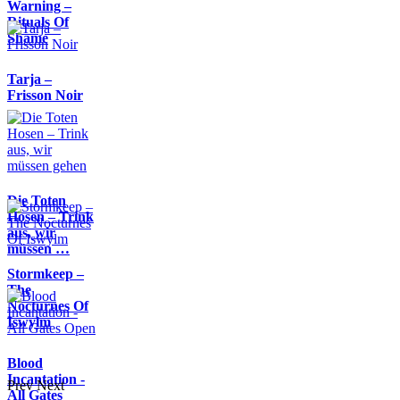
Warning –
Rituals Of
Shame
Tarja –
Frisson Noir
Die Toten
Hosen – Trink
aus, wir
müssen …
Stormkeep –
The
Nocturnes Of
Iswylm
Blood
Incantation -
Prev
Next
All Gates