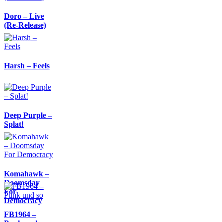
Doro – Live
(Re-Release)
Harsh – Feels
Deep Purple –
Splat!
Komahawk –
Doomsday
For
Democracy
FB1964 –