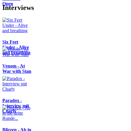
Open
Interviews
Six Feet
Under - Alive
and breathing
Venom - At
War with Stan
Paradox -
Interview mit
Charly
Blizzen - Ab in