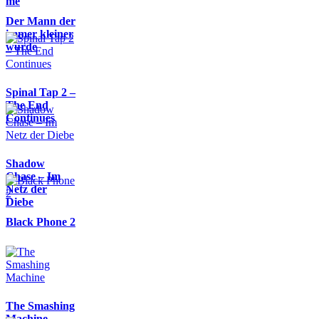
me
Der Mann der
immer kleiner
wurde
Spinal Tap 2 –
The End
Continues
Shadow
Chase – Im
Netz der
Diebe
Black Phone 2
The Smashing
Machine