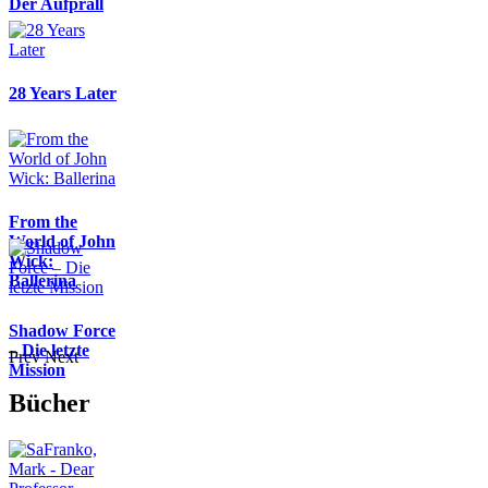
Der Aufprall
28 Years Later
From the
World of John
Wick:
Ballerina
Shadow Force
– Die letzte
Prev
Next
Mission
Bücher