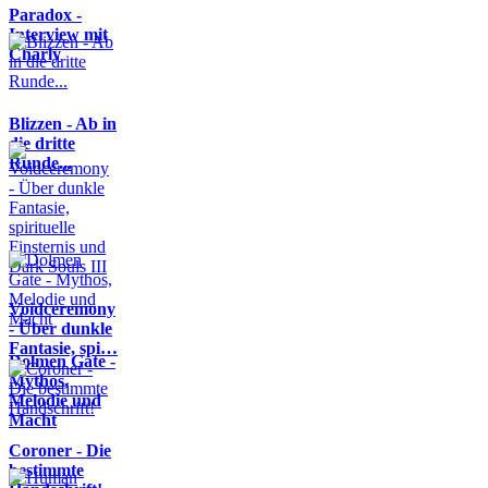
Paradox -
Interview mit
Charly
Blizzen - Ab in
die dritte
Runde...
Voidceremony
- Über dunkle
Fantasie, spi…
Dolmen Gate -
Mythos,
Melodie und
Macht
Coroner - Die
bestimmte