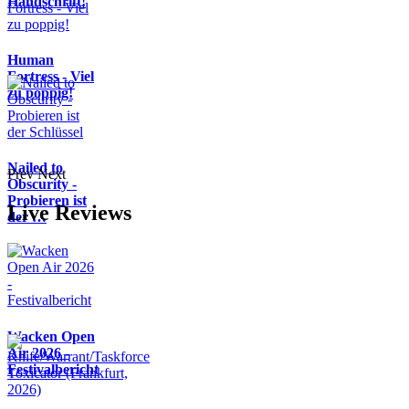
Handschrift!
Human
Fortress - Viel
zu poppig!
Nailed to
Prev
Next
Obscurity -
Probieren ist
Live Reviews
der …
Wacken Open
Air 2026 -
Festivalbericht