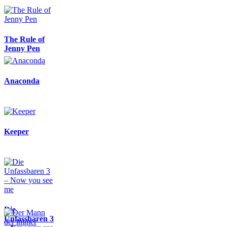
The Rule of
Jenny Pen
Anaconda
Keeper
Die
Unfassbaren 3