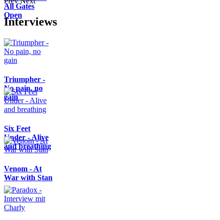
Prev
Next
All Gates
Open
Interviews
Triumpher -
No pain, no
gain
Six Feet
Under - Alive
and breathing
Venom - At
War with Stan