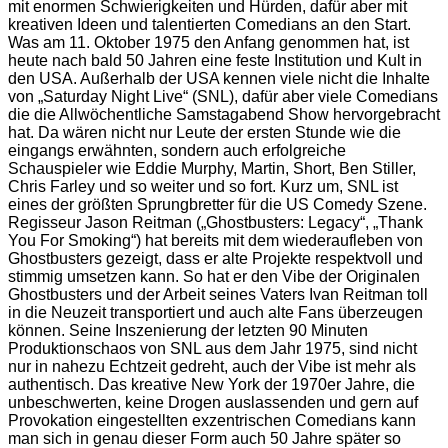
mit enormen
Schwierigkeiten und Hürden, dafür aber mit
kreativen Ideen und talentierten Comedians an den
Start.
Was am 11. Oktober 1975 den Anfang genommen hat, ist
heute nach bald 50 Jahren eine feste
Institution und Kult in
den USA. Außerhalb der USA kennen viele nicht die Inhalte
von „Saturday
Night Live“ (SNL), dafür aber viele Comedians
die die Allwöchentliche Samstagabend Show
hervorgebracht
hat. Da wären nicht nur Leute der ersten Stunde wie die
eingangs erwähnten,
sondern auch erfolgreiche
Schauspieler wie Eddie Murphy, Martin, Short, Ben Stiller,
Chris Farley und
so weiter und so fort. Kurz um, SNL ist
eines der größten Sprungbretter für die US Comedy Szene.
Regisseur Jason Reitman („Ghostbusters: Legacy“, „Thank
You For Smoking“) hat bereits mit dem
wiederaufleben von
Ghostbusters gezeigt, dass er alte Projekte respektvoll und
stimmig umsetzen
kann. So hat er den Vibe der Originalen
Ghostbusters und der Arbeit seines Vaters Ivan Reitman toll
in die Neuzeit transportiert und auch alte Fans überzeugen
können. Seine Inszenierung der letzten 90
Minuten
Produktionschaos von SNL aus dem Jahr 1975, sind nicht
nur in nahezu Echtzeit gedreht,
auch der Vibe ist mehr als
authentisch. Das kreative New York der 1970er Jahre, die
unbeschwerten,
keine Drogen auslassenden und gern auf
Provokation eingestellten exzentrischen Comedians kann
man sich in genau dieser Form auch 50 Jahre später so