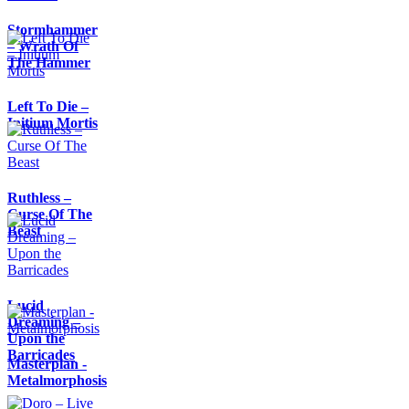
Stormhammer
– Wrath Of
The Hammer
Left To Die –
Initium Mortis
Ruthless –
Curse Of The
Beast
Lucid
Dreaming –
Upon the
Barricades
Masterplan -
Metalmorphosis