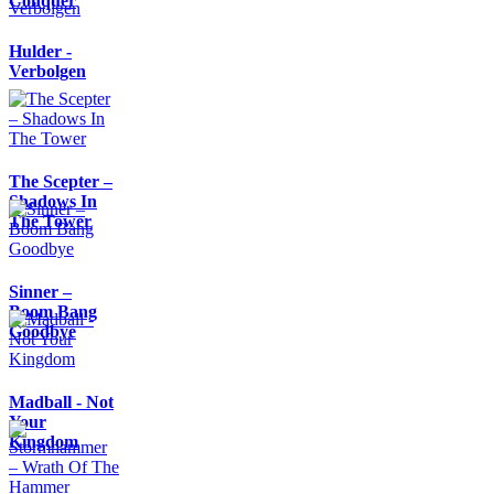
Conquer
Hulder -
Verbolgen
The Scepter –
Shadows In
The Tower
Sinner –
Boom Bang
Goodbye
Madball - Not
Your
Kingdom