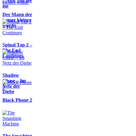
– Now you see
me
Der Mann der
immer kleiner
wurde
Spinal Tap 2 –
The End
Continues
Shadow
Chase – Im
Netz der
Diebe
Black Phone 2
The Smashing