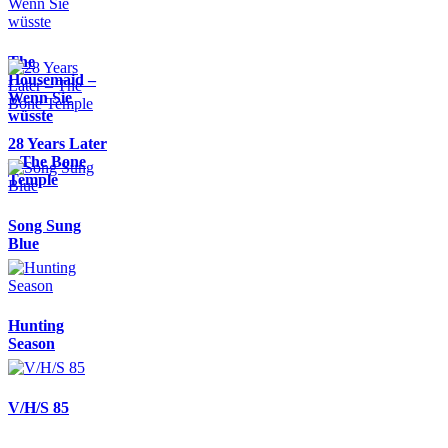
The
Housemaid –
Wenn Sie
wüsste
28 Years Later
– The Bone
Temple
Song Sung
Blue
Hunting
Season
V/H/S 85