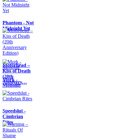
Phantom - Not
Midnight Yet
Motörhead –
Kiss of Death
(20th
Mork -
Annivers…
Monolitt
Speedslut -
Cimbrian
Rites