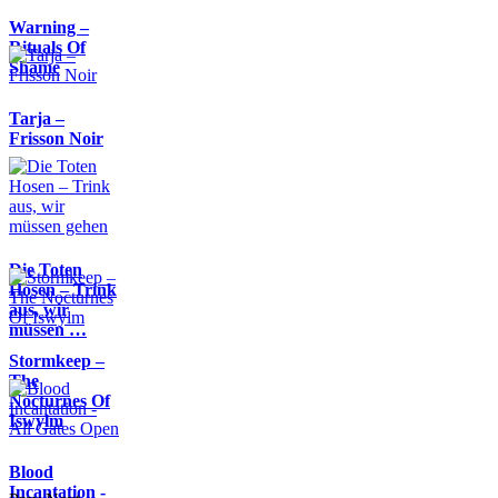
Warning –
Rituals Of
Shame
Tarja –
Frisson Noir
Die Toten
Hosen – Trink
aus, wir
müssen …
Stormkeep –
The
Nocturnes Of
Iswylm
Blood
Incantation -