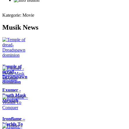
Kategorie:
Movie
Musik News
Temple of
dread-
Dreadspawn
dominion
Exumer -
Death Mask
Messiah
Ironflame –
Worlds To