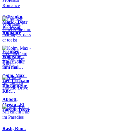
SaFranko,
Mark - Dear
Professor
Romance
Franßen,
Wolfgang -
Einer sollte
ihm mal…
Kolm, Max -
Der Tisch am
Eingang zur
Küc…
Abbott,
Megan - El
Dorado Drive
Rash, Ron -