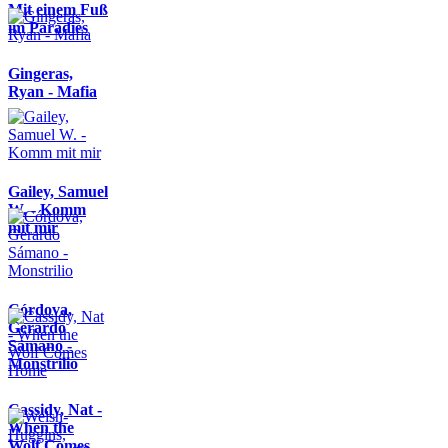
Mit einem Fuß
im Paradies
Gingeras,
Ryan - Mafia
Gailey, Samuel
W. - Komm
mit mir
Córdova,
Gerardo
Sámano -
Monstrilio
Cassidy, Nat -
When the
Wolf Comes