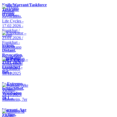
Knife/Warrant/Taskforce
Toxicator
(Frank…
Sylosis,
Distant,
Revocation,
Knorkator –
Life Cycle…
23.01.2026 /
Frankfurt -
Bat…
In Extremo –
Schlachthof,
Wiesbaden
18.1…
Warrant, Axe
Victims,