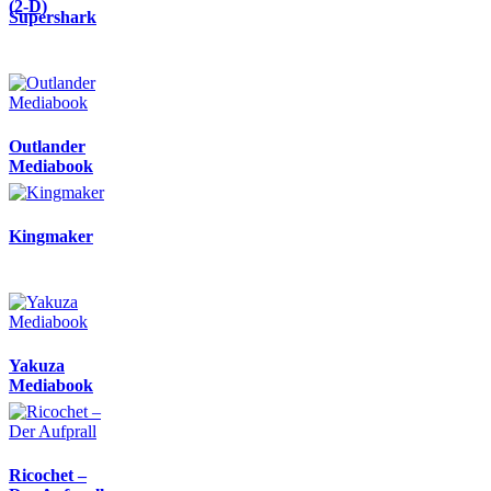
(2-D)
Supershark
Outlander
Mediabook
Kingmaker
Yakuza
Mediabook
Ricochet –