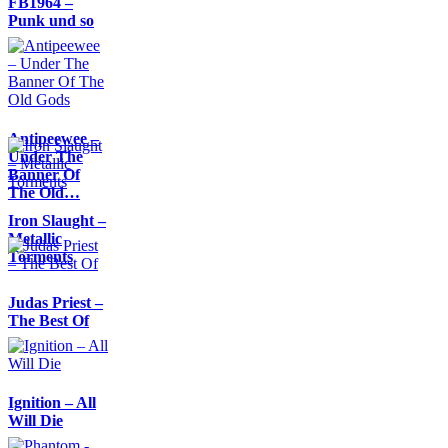
FB1964 –
Punk und so
Antipeewee –
Under The
Banner Of
The Old…
Iron Slaught –
Metallic
Torments
Judas Priest –
The Best Of
Ignition – All
Will Die