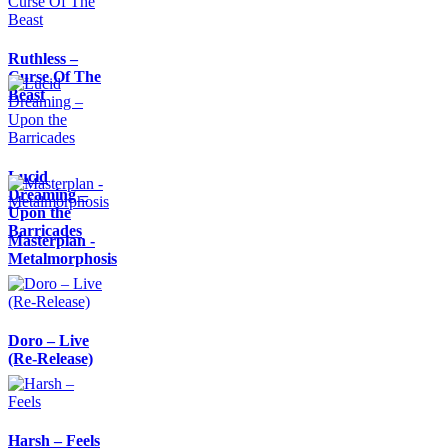
Ruthless –
Curse Of The
Beast
Lucid
Dreaming –
Upon the
Barricades
Masterplan -
Metalmorphosis
Doro – Live
(Re-Release)
Harsh – Feels