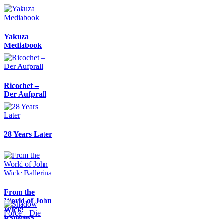
Yakuza
Mediabook
Ricochet –
Der Aufprall
28 Years Later
From the
World of John
Wick:
Ballerina