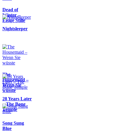
Dead of
Winter –
Eisige Stille
Nightsleeper
The
Housemaid –
Wenn Sie
wüsste
28 Years Later
– The Bone
Temple
Song Sung
Blue