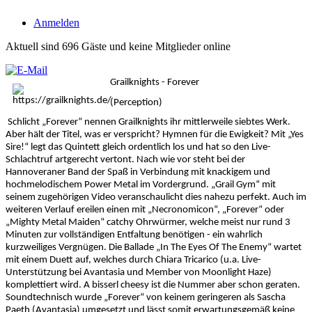
Anmelden
Aktuell sind 696 Gäste und keine Mitglieder online
Grailknights - Forever
(Perception)
Schlicht „Forever“ nennen Grailknights ihr mittlerweile siebtes Werk.
Aber hält der Titel, was er verspricht? Hymnen für die Ewigkeit? Mit „Yes
Sire!“ legt das Quintett gleich ordentlich los und hat so den Live-
Schlachtruf artgerecht vertont. Nach wie vor steht bei der
Hannoveraner Band der Spaß in Verbindung mit knackigem und
hochmelodischem Power Metal im Vordergrund. „Grail Gym“ mit
seinem zugehörigen Video veranschaulicht dies nahezu perfekt. Auch im
weiteren Verlauf ereilen einen mit „Necronomicon“, „Forever“ oder
„Mighty Metal Maiden“ catchy Ohrwürmer, welche meist nur rund 3
Minuten zur vollständigen Entfaltung benötigen - ein wahrlich
kurzweiliges Vergnügen. Die Ballade „In The Eyes Of The Enemy“ wartet
mit einem Duett auf, welches durch Chiara Tricarico (u.a. Live-
Unterstützung bei Avantasia und Member von Moonlight Haze)
komplettiert wird. A bisserl cheesy ist die Nummer aber schon geraten.
Soundtechnisch wurde „Forever“ von keinem geringeren als Sascha
Paeth (Avantasia) umgesetzt und lässt somit erwartungsgemäß keine