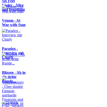
Six Feet
Under - Alive
and breathing
Venom - At
War with Stan
Paradox -
Interview mit
Charly
Blizzen - Ab in
die dritte
Runde...