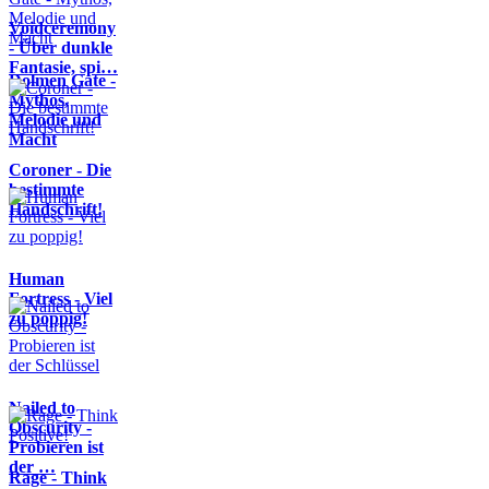
Voidceremony
- Über dunkle
Fantasie, spi…
Dolmen Gate -
Mythos,
Melodie und
Macht
Coroner - Die
bestimmte
Handschrift!
Human
Fortress - Viel
zu poppig!
Nailed to
Obscurity -
Probieren ist
der …
Rage - Think