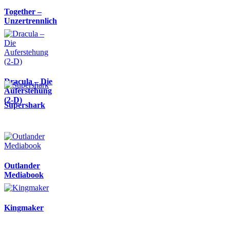
Together –
Unzertrennlich
Dracula – Die
Auferstehung
(2-D)
Supershark
Outlander
Mediabook
Kingmaker