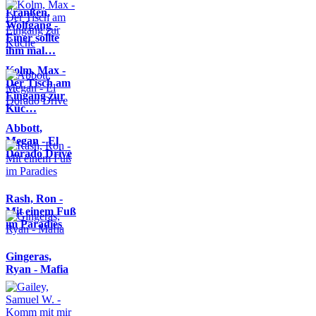
Franßen,
Wolfgang -
Einer sollte
ihm mal…
Kolm, Max -
Der Tisch am
Eingang zur
Küc…
Abbott,
Megan - El
Dorado Drive
Rash, Ron -
Mit einem Fuß
im Paradies
Gingeras,
Ryan - Mafia