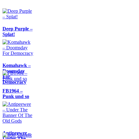
Deep Purple –
Splat!
Komahawk –
Doomsday
For
Democracy
FB1964 –
Punk und so
Antipeewee –
Under The