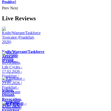
Positive!
Prev
Next
Live Reviews
Knife/Warrant/Taskforce
Toxicator
(Frank…
Sylosis,
Distant,
Revocation,
Knorkator –
Life Cycle…
23.01.2026 /
Frankfurt -