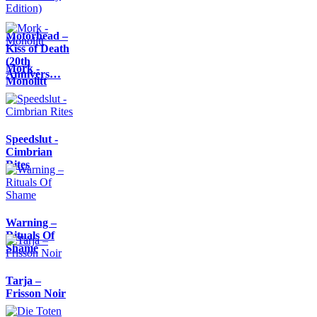
Motörhead –
Kiss of Death
(20th
Mork -
Annivers…
Monolitt
Speedslut -
Cimbrian
Rites
Warning –
Rituals Of
Shame
Tarja –
Frisson Noir