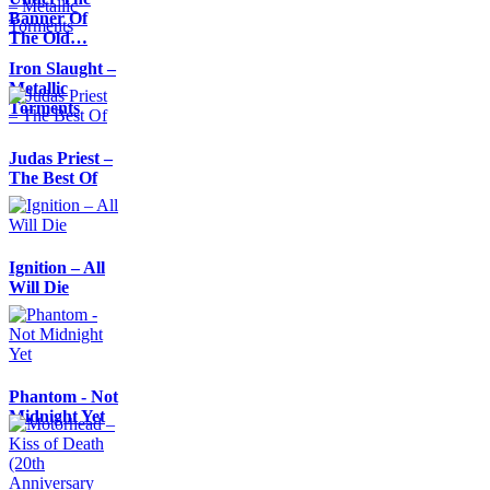
Banner Of
The Old…
Iron Slaught –
Metallic
Torments
Judas Priest –
The Best Of
Ignition – All
Will Die
Phantom - Not
Midnight Yet