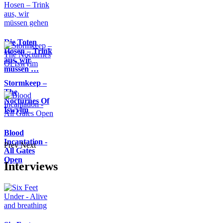
Die Toten
Hosen – Trink
aus, wir
müssen …
Stormkeep –
The
Nocturnes Of
Iswylm
Blood
Incantation -
Prev
Next
All Gates
Open
Interviews