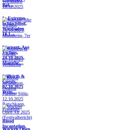
Bat…
In Extremo –
Schlachthof,
Wiesbaden
18.1…
Warrant, Axe
Victims,
24.10.2025,
Mannhe…
Stillbirth &
Guests,
02.10.2025
Wein…
Blood
Incantation,
Wacken Open