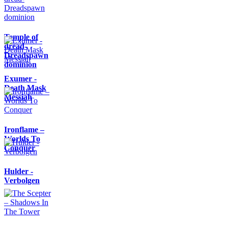
Temple of
dread-
Dreadspawn
dominion
Exumer -
Death Mask
Messiah
Ironflame –
Worlds To
Conquer
Hulder -
Verbolgen