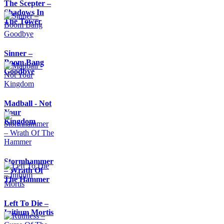
The Scepter –
Shadows In
The Tower
Sinner –
Boom Bang
Goodbye
Madball - Not
Your
Kingdom
Stormhammer
– Wrath Of
The Hammer
Left To Die –
Initium Mortis