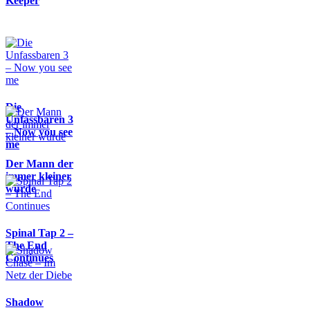
Keeper
Die
Unfassbaren 3
– Now you see
me
Der Mann der
immer kleiner
wurde
Spinal Tap 2 –
The End
Continues
Shadow