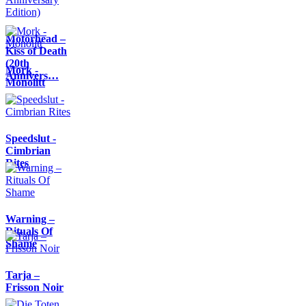
Motörhead –
Kiss of Death
(20th
Mork -
Annivers…
Monolitt
Speedslut -
Cimbrian
Rites
Warning –
Rituals Of
Shame
Tarja –
Frisson Noir