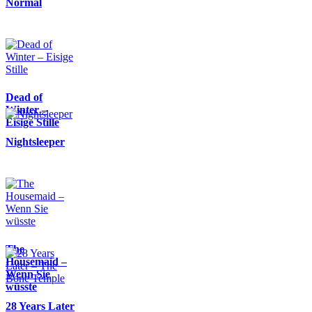
Normal
Dead of
Winter –
Eisige Stille
Nightsleeper
The
Housemaid –
Wenn Sie
wüsste
28 Years Later