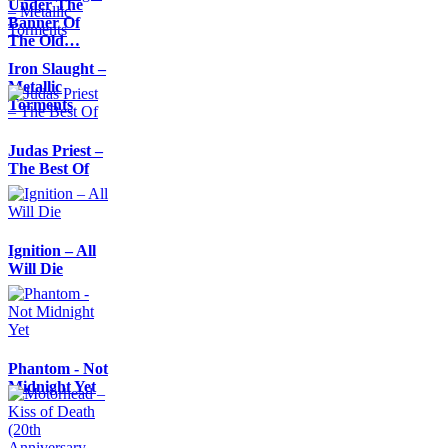
Under The
Banner Of
The Old…
Iron Slaught –
Metallic
Torments
Judas Priest –
The Best Of
Ignition – All
Will Die
Phantom - Not
Midnight Yet