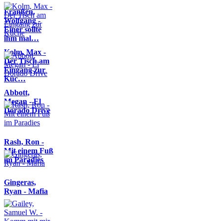
Franßen,
Wolfgang -
Einer sollte
ihm mal…
Kolm, Max -
Der Tisch am
Eingang zur
Küc…
Abbott,
Megan - El
Dorado Drive
Rash, Ron -
Mit einem Fuß
im Paradies
Gingeras,
Ryan - Mafia