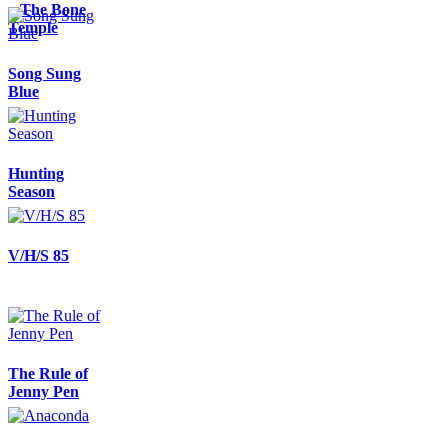
– The Bone
Temple
Song Sung
Blue
Hunting
Season
V/H/S 85
The Rule of
Jenny Pen