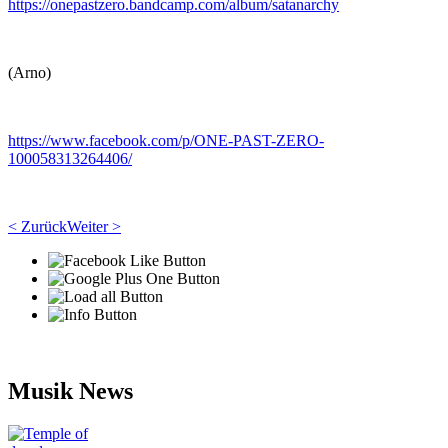
https://onepastzero.bandcamp.com/album/satanarchy
(Arno)
https://www.facebook.com/p/ONE-PAST-ZERO-
100058313264406/
< Zurück
Weiter >
Musik News