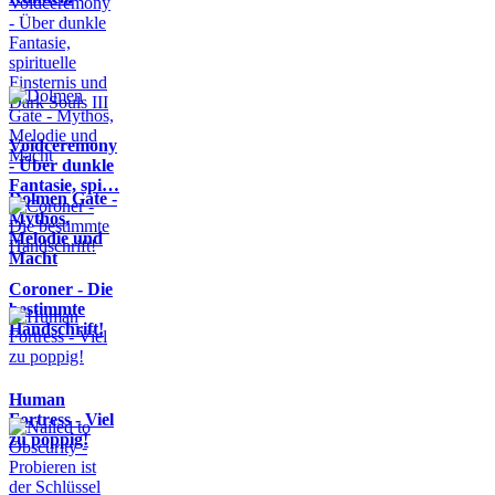
Voidceremony
- Über dunkle
Fantasie, spi…
Dolmen Gate -
Mythos,
Melodie und
Macht
Coroner - Die
bestimmte
Handschrift!
Human
Fortress - Viel
zu poppig!