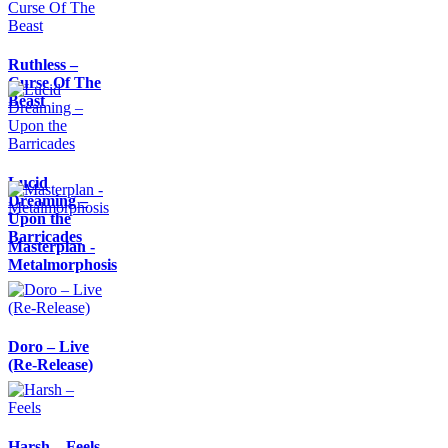
Ruthless –
Curse Of The
Beast
Lucid
Dreaming –
Upon the
Barricades
Masterplan -
Metalmorphosis
Doro – Live
(Re-Release)
Harsh – Feels