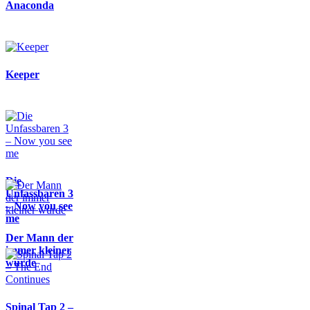
Anaconda
Keeper
Die
Unfassbaren 3
– Now you see
me
Der Mann der
immer kleiner
wurde
Spinal Tap 2 –