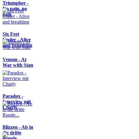
Triumpher -
No pain, no
gain
Six Feet
Under - Alive
and breathing
Venom - At
War with Stan
Paradox -
Interview mit
Charly
Blizzen - Ab in
die dritte
Runde...