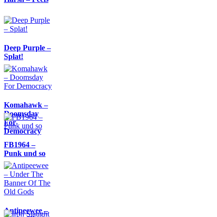
Deep Purple –
Splat!
Komahawk –
Doomsday
For
Democracy
FB1964 –
Punk und so
Antipeewee –