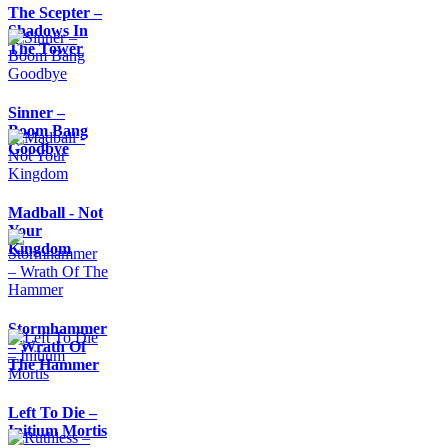
The Scepter –
Shadows In
The Tower
Sinner –
Boom Bang
Goodbye
Madball - Not
Your
Kingdom
Stormhammer
– Wrath Of
The Hammer
Left To Die –
Initium Mortis