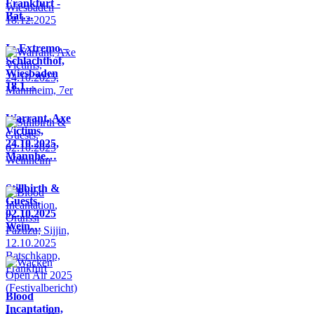
Frankfurt -
Bat…
In Extremo –
Schlachthof,
Wiesbaden
18.1…
Warrant, Axe
Victims,
24.10.2025,
Mannhe…
Stillbirth &
Guests,
02.10.2025
Wein…
Blood
Incantation,