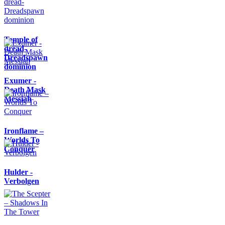
Temple of
dread-
Dreadspawn
dominion
Exumer -
Death Mask
Messiah
Ironflame –
Worlds To
Conquer
Hulder -
Verbolgen