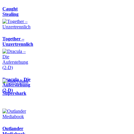
Caught
Stealing
Together –
Unzertrennlich
Dracula – Die
Auferstehung
(2-D)
Supershark
Outlander
Mediabook