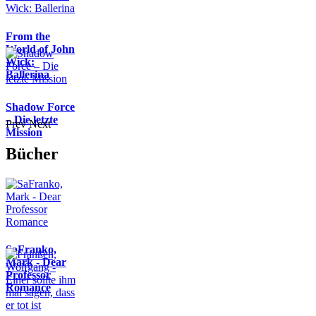
From the
World of John
Wick:
Ballerina
Shadow Force
– Die letzte
Prev
Next
Mission
Bücher
SaFranko,
Mark - Dear
Professor
Romance