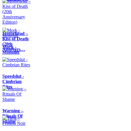
Motörhead –
Kiss of Death
(20th
Mork -
Annivers…
Monolitt
Speedslut -
Cimbrian
Rites
Warning –
Rituals Of
Shame