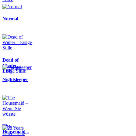
Normal
Dead of
Winter –
Eisige Stille
Nightsleeper
The
Housemaid –