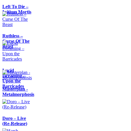
Left To Die –
Initium Mortis
Ruthless –
Curse Of The
Beast
Lucid
Dreaming –
Upon the
Barricades
Masterplan -
Metalmorphosis
Doro – Live
(Re-Release)