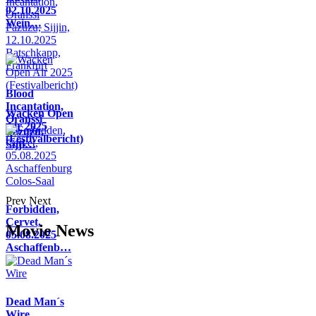
02.10.2025
Wein…
Blood
Incantation,
Wacken Open
Oranssi
Air 2025
Pazuzu,
(Festivalbericht)
Sijji…
Prev
Next
Forbidden,
Cervet,
Movie News
05.08.2025
Aschaffenb…
Dead Man´s
Wire