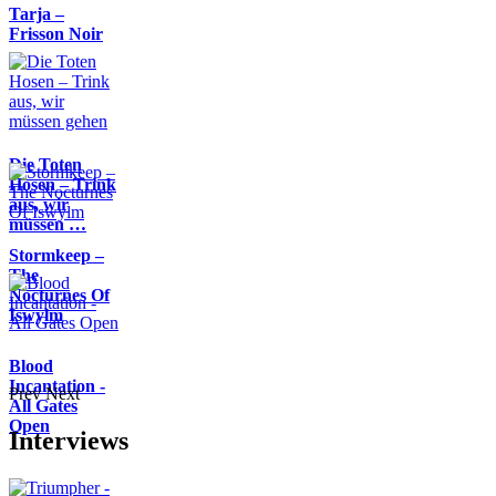
Tarja –
Frisson Noir
Die Toten
Hosen – Trink
aus, wir
müssen …
Stormkeep –
The
Nocturnes Of
Iswylm
Blood
Incantation -
Prev
Next
All Gates
Open
Interviews