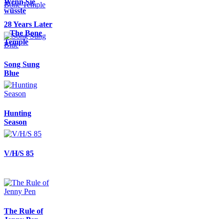
Wenn Sie
wüsste
28 Years Later
– The Bone
Temple
Song Sung
Blue
Hunting
Season
V/H/S 85
The Rule of