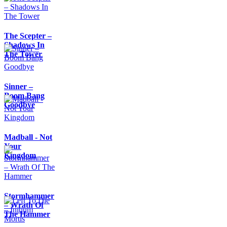
The Scepter –
Shadows In
The Tower
Sinner –
Boom Bang
Goodbye
Madball - Not
Your
Kingdom
Stormhammer
– Wrath Of
The Hammer