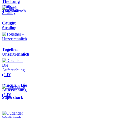
The Long
Walk -
Todesmarsch
Caught
Stealing
Together –
Unzertrennlich
Dracula – Die
Auferstehung
(2-D)
Supershark