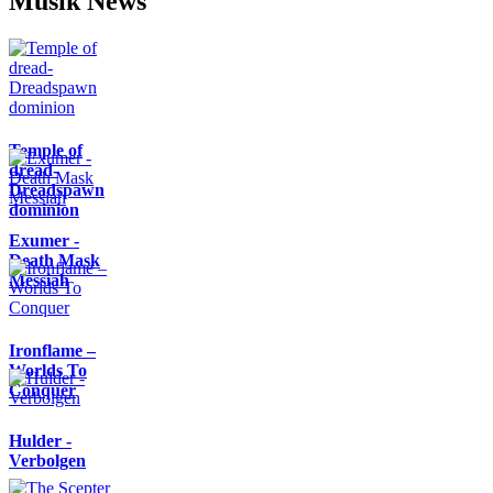
Musik News
Temple of
dread-
Dreadspawn
dominion
Exumer -
Death Mask
Messiah
Ironflame –
Worlds To
Conquer
Hulder -
Verbolgen