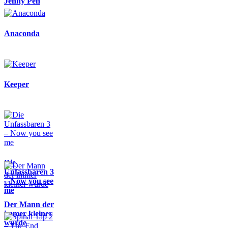
Jenny Pen
Anaconda
Keeper
Die
Unfassbaren 3
– Now you see
me
Der Mann der
immer kleiner
wurde