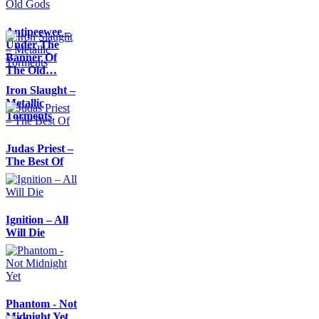
Antipeewee –
Under The
Banner Of
The Old…
Iron Slaught –
Metallic
Torments
Judas Priest –
The Best Of
Ignition – All
Will Die
Phantom - Not
Midnight Yet