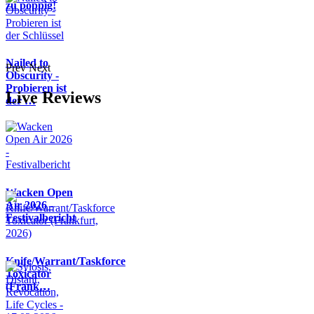
zu poppig!
Nailed to
Prev
Next
Obscurity -
Probieren ist
Live Reviews
der …
Wacken Open
Air 2026 -
Festivalbericht
Knife/Warrant/Taskforce
Toxicator
(Frank…