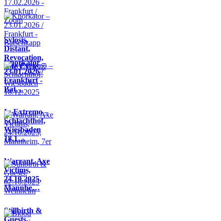
Sylosis,
Distant,
Revocation,
Knorkator –
Life Cycle…
23.01.2026 /
Frankfurt -
Bat…
In Extremo –
Schlachthof,
Wiesbaden
18.1…
Warrant, Axe
Victims,
24.10.2025,
Mannhe…
Stillbirth &
Guests,