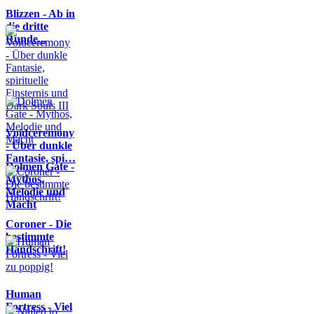
Blizzen - Ab in
die dritte
Runde...
Voidceremony
- Über dunkle
Fantasie, spi…
Dolmen Gate -
Mythos,
Melodie und
Macht
Coroner - Die
bestimmte
Handschrift!
Human
Fortress - Viel