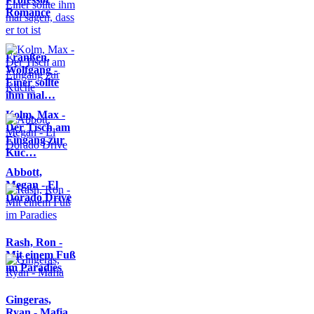
Romance
Franßen,
Wolfgang -
Einer sollte
ihm mal…
Kolm, Max -
Der Tisch am
Eingang zur
Küc…
Abbott,
Megan - El
Dorado Drive
Rash, Ron -
Mit einem Fuß
im Paradies
Gingeras,
Ryan - Mafia