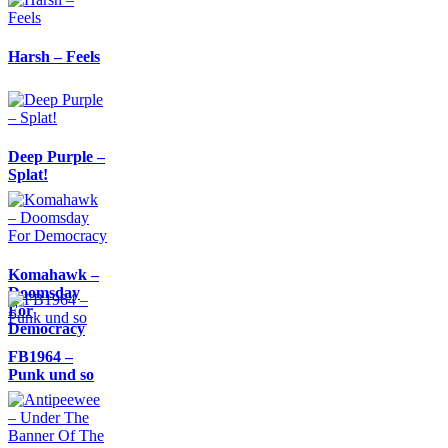
Harsh – Feels
Deep Purple –
Splat!
Komahawk –
Doomsday
For
Democracy
FB1964 –
Punk und so