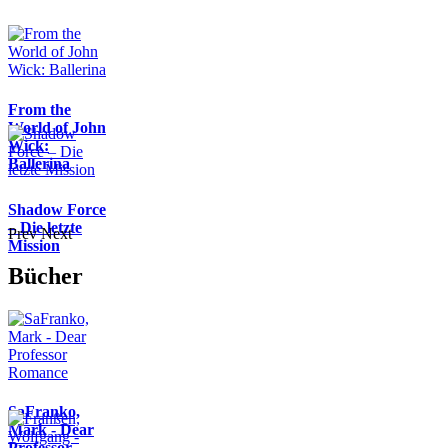
From the
World of John
Wick:
Ballerina
Shadow Force
– Die letzte
Prev
Next
Mission
Bücher
SaFranko,
Mark - Dear
Professor