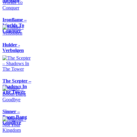
Messiah
Ironflame –
Worlds To
Conquer
Hulder -
Verbolgen
The Scepter –
Shadows In
The Tower
Sinner –
Boom Bang
Goodbye