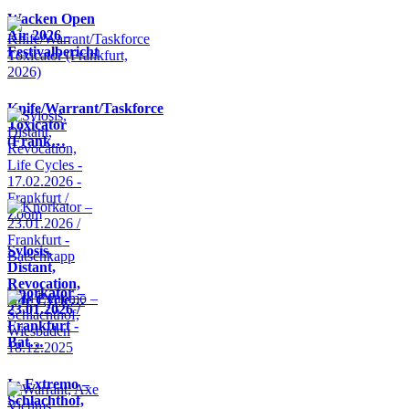
Wacken Open
Air 2026 -
Festivalbericht
Knife/Warrant/Taskforce
Toxicator
(Frank…
Sylosis,
Distant,
Revocation,
Knorkator –
Life Cycle…
23.01.2026 /
Frankfurt -
Bat…
In Extremo –
Schlachthof,