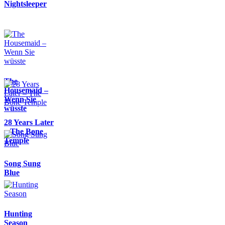
Nightsleeper
The
Housemaid –
Wenn Sie
wüsste
28 Years Later
– The Bone
Temple
Song Sung
Blue
Hunting
Season