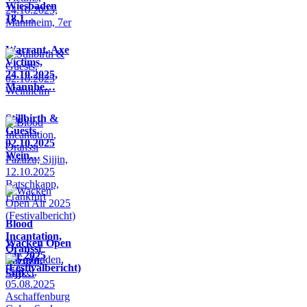
Wiesbaden
18.1…
Warrant, Axe
Victims,
24.10.2025,
Mannhe…
Stillbirth &
Guests,
02.10.2025
Wein…
Blood
Incantation,
Wacken Open
Oranssi
Air 2025
Pazuzu,
(Festivalbericht)
Sijji…