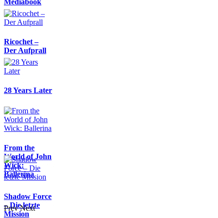
Mediabook
Ricochet –
Der Aufprall
28 Years Later
From the
World of John
Wick:
Ballerina
Shadow Force
– Die letzte
Prev
Next
Mission