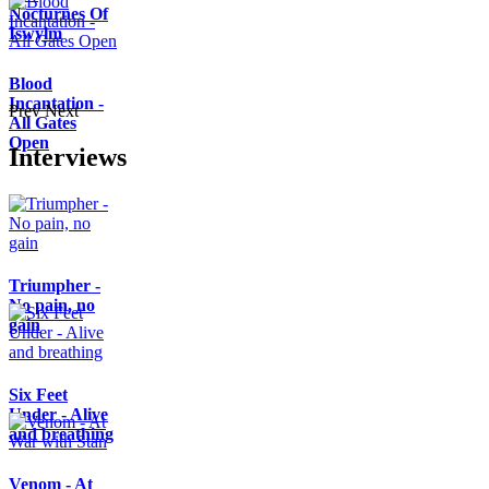
Nocturnes Of
Iswylm
Blood
Incantation -
Prev
Next
All Gates
Open
Interviews
Triumpher -
No pain, no
gain
Six Feet
Under - Alive
and breathing
Venom - At