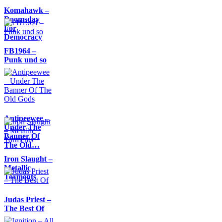
Komahawk –
Doomsday
For
Democracy
FB1964 –
Punk und so
Antipeewee –
Under The
Banner Of
The Old…
Iron Slaught –
Metallic
Torments
Judas Priest –
The Best Of