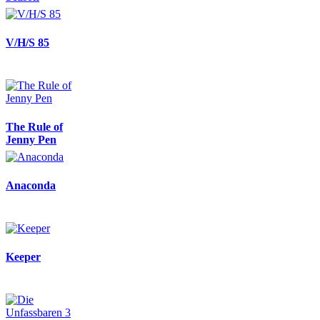
V/H/S 85
The Rule of
Jenny Pen
Anaconda
Keeper