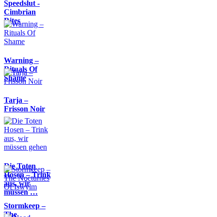
Speedslut -
Cimbrian
Rites
Warning –
Rituals Of
Shame
Tarja –
Frisson Noir
Die Toten
Hosen – Trink
aus, wir
müssen …
Stormkeep –
The