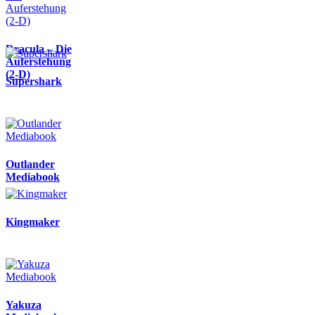
Dracula – Die
Auferstehung
(2-D)
Supershark
Outlander
Mediabook
Kingmaker
Yakuza