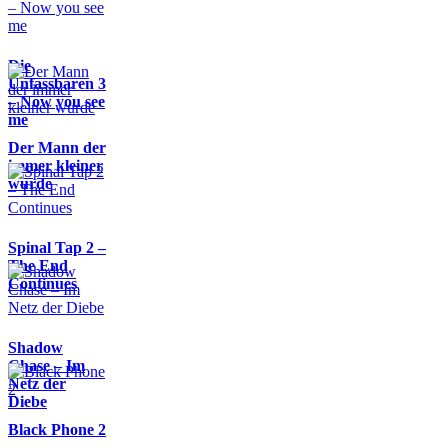
Die
Unfassbaren 3
– Now you see
me
Der Mann der
immer kleiner
wurde
Spinal Tap 2 –
The End
Continues
Shadow
Chase – Im
Netz der
Diebe
Black Phone 2