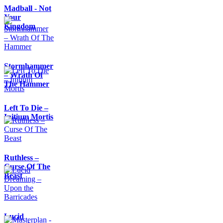
Madball - Not
Your
Kingdom
Stormhammer
– Wrath Of
The Hammer
Left To Die –
Initium Mortis
Ruthless –
Curse Of The
Beast
Lucid