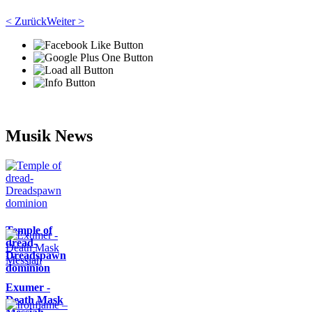
< Zurück
Weiter >
Musik News
Temple of
dread-
Dreadspawn
dominion
Exumer -
Death Mask