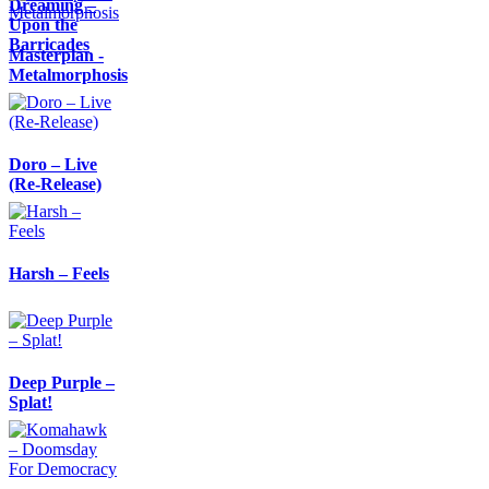
Dreaming –
Upon the
Barricades
Masterplan -
Metalmorphosis
Doro – Live
(Re-Release)
Harsh – Feels
Deep Purple –
Splat!