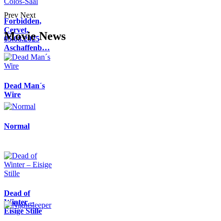
Prev
Next
Forbidden,
Cervet,
Movie News
05.08.2025
Aschaffenb…
Dead Man´s
Wire
Normal
Dead of
Winter –
Eisige Stille