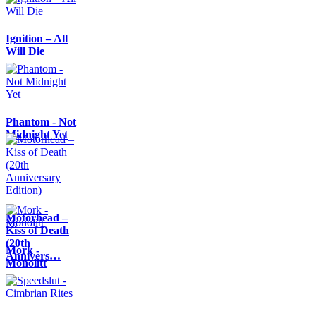
Ignition – All
Will Die
Phantom - Not
Midnight Yet
Motörhead –
Kiss of Death
(20th
Mork -
Annivers…
Monolitt