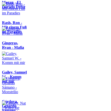
Megan - El
Dorado Drive
Rash, Ron -
Mit einem Fuß
im Paradies
Gingeras,
Ryan - Mafia
Gailey, Samuel
W. - Komm
mit mir
Córdova,
Gerardo
Sámano -