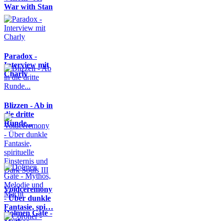
War with Stan
Paradox -
Interview mit
Charly
Blizzen - Ab in
die dritte
Runde...
Voidceremony
- Über dunkle
Fantasie, spi…
Dolmen Gate -