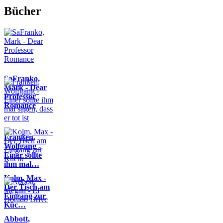
Bücher
SaFranko,
Mark - Dear
Professor
Romance
Franßen,
Wolfgang -
Einer sollte
ihm mal…
Kolm, Max -
Der Tisch am
Eingang zur
Küc…
Abbott,