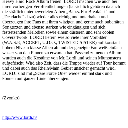
Heavy Hard Rock Album freuen. LORDI machen wie auch bei
ihren vorherigen Veröffentlichungen (tatsächlich gehören da auch
die sträflich unterbewerteten Alben „Babez For Breakfast“ und
„Deadache“ dazu) wieder alles richtig und unterhalten und
überzeugen ihre Fans mit ihren witzigen und gerne auch pubertären
Songtexten und ebenso starken wie eingängigen und sich
festsetzenden Melodien sowie einem düsteren und sehr coolen
Coverartwork. LORDI liefern wie so viele ihrer Vorbilder
(W.A.S.P., ACCEPT, U.D.O., TWISTED SISTER) auf konstant
hohem Niveau klasse Alben ab und der geneigte Fan weiß einfach
was er von den Finnen zu erwarten hat. Passend zu neuem Album
wurden auch die Kostüme von Mr. Lordi und seinen Mitmonstern
aufgefrischt. Wird also Zeit, dass die Truppe wieder auf Tour kommt
und dabei auch das Rhein/Main Gebiet unsicher gemacht wird.
LORDI sind mit „Scare Force One“ wieder einmal stark und
können auf ganzer Linie überzeugen.
(Zvonko)
http://www.lordi.fi/