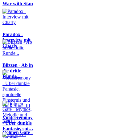
War with Stan
Paradox -
Interview mit
Charly
Blizzen - Ab in
die dritte
Runde...
Voidceremony
- Über dunkle
Fantasie, spi…
Dolmen Gate -
Mythos,