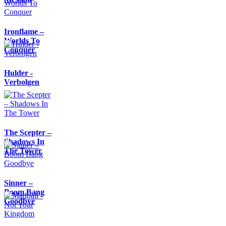
Ironflame –
Worlds To
Conquer
Hulder -
Verbolgen
The Scepter –
Shadows In
The Tower
Sinner –
Boom Bang
Goodbye