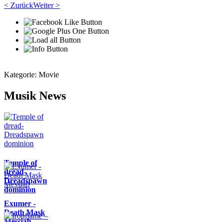
< Zurück
Weiter >
Kategorie:
Movie
Musik News
Temple of
dread-
Dreadspawn
dominion
Exumer -
Death Mask
Messiah