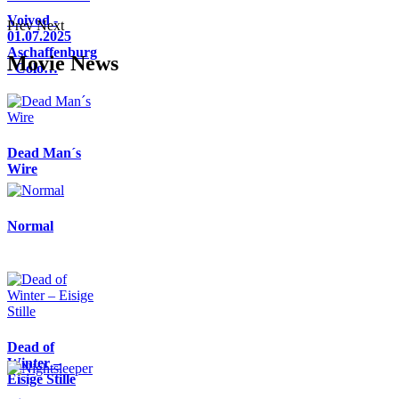
Voivod -
Prev
Next
01.07.2025
Aschaffenburg
Movie News
- Colo…
Dead Man´s
Wire
Normal
Dead of
Winter –
Eisige Stille