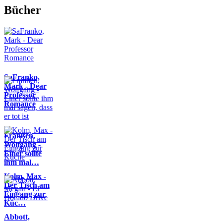
Bücher
SaFranko,
Mark - Dear
Professor
Romance
Franßen,
Wolfgang -
Einer sollte
ihm mal…
Kolm, Max -
Der Tisch am
Eingang zur
Küc…
Abbott,