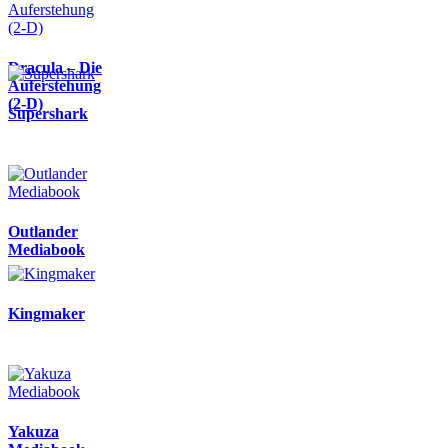
Dracula – Die
Auferstehung
(2-D)
Supershark
Outlander
Mediabook
Kingmaker
Yakuza