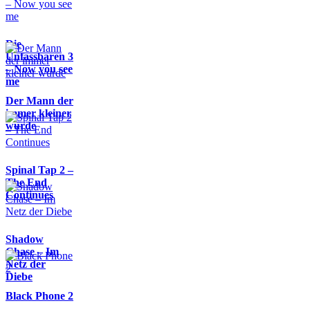
Die
Unfassbaren 3
– Now you see
me
Der Mann der
immer kleiner
wurde
Spinal Tap 2 –
The End
Continues
Shadow
Chase – Im
Netz der
Diebe
Black Phone 2