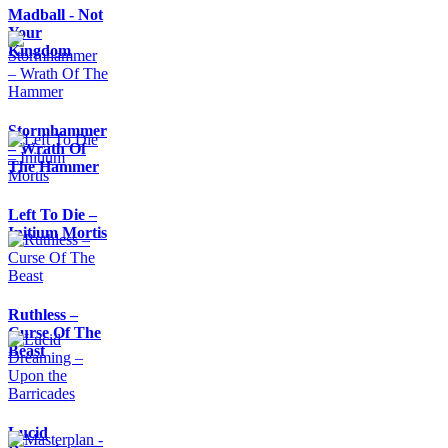
Madball - Not
Your
Kingdom
Stormhammer
– Wrath Of
The Hammer
Left To Die –
Initium Mortis
Ruthless –
Curse Of The
Beast
Lucid