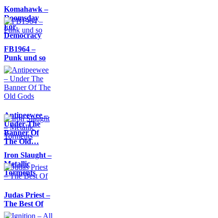
Komahawk –
Doomsday
For
Democracy
FB1964 –
Punk und so
Antipeewee –
Under The
Banner Of
The Old…
Iron Slaught –
Metallic
Torments
Judas Priest –
The Best Of