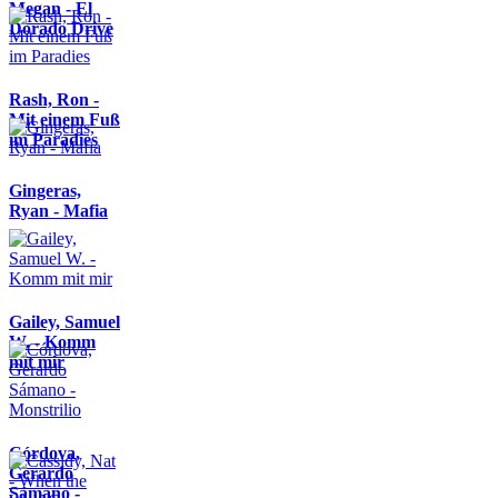
Megan - El
Dorado Drive
Rash, Ron -
Mit einem Fuß
im Paradies
Gingeras,
Ryan - Mafia
Gailey, Samuel
W. - Komm
mit mir
Córdova,
Gerardo
Sámano -