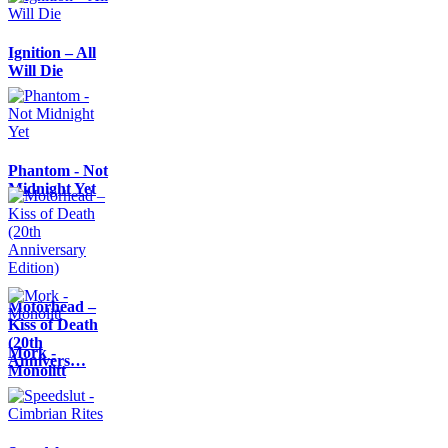
Ignition – All
Will Die
Phantom - Not
Midnight Yet
Motörhead –
Kiss of Death
(20th
Mork -
Annivers…
Monolitt