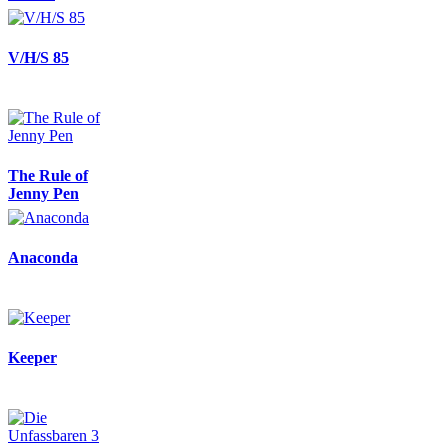
V/H/S 85
The Rule of
Jenny Pen
Anaconda
Keeper