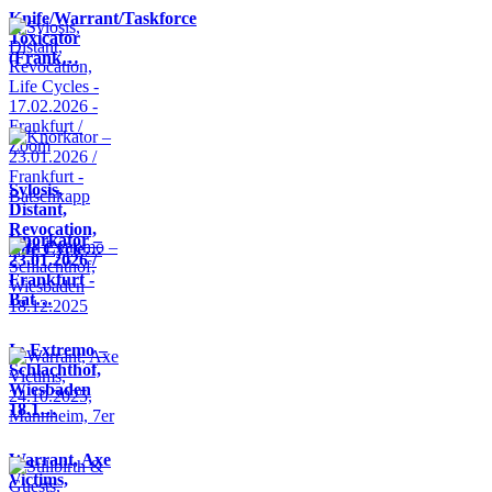
Knife/Warrant/Taskforce
Toxicator
(Frank…
Sylosis,
Distant,
Revocation,
Knorkator –
Life Cycle…
23.01.2026 /
Frankfurt -
Bat…
In Extremo –
Schlachthof,
Wiesbaden
18.1…
Warrant, Axe
Victims,