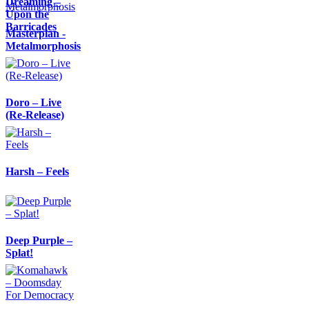
Dreaming –
Upon the
Barricades
Masterplan -
Metalmorphosis
Doro – Live
(Re-Release)
Harsh – Feels
Deep Purple –
Splat!