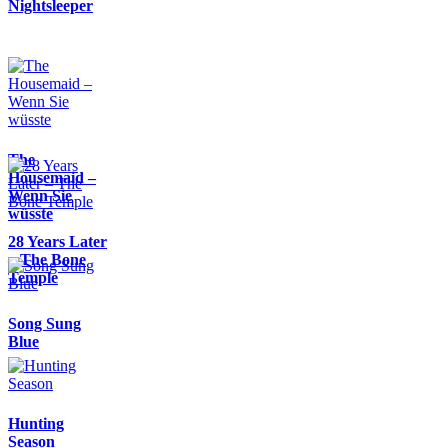
Nightsleeper
The
Housemaid –
Wenn Sie
wüsste
28 Years Later
– The Bone
Temple
Song Sung
Blue
Hunting
Season