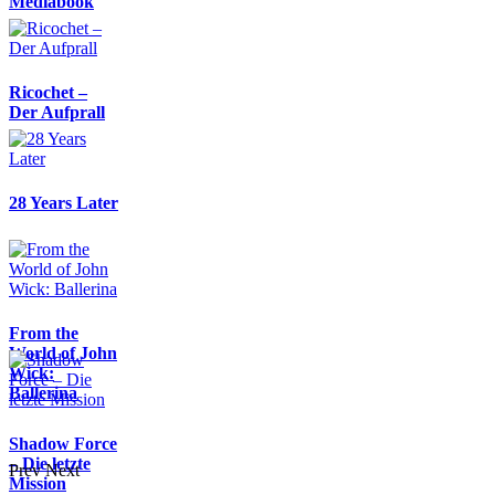
Mediabook
Ricochet –
Der Aufprall
28 Years Later
From the
World of John
Wick:
Ballerina
Shadow Force
– Die letzte
Prev
Next
Mission