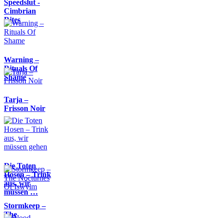
Speedslut -
Cimbrian
Rites
Warning –
Rituals Of
Shame
Tarja –
Frisson Noir
Die Toten
Hosen – Trink
aus, wir
müssen …
Stormkeep –
The