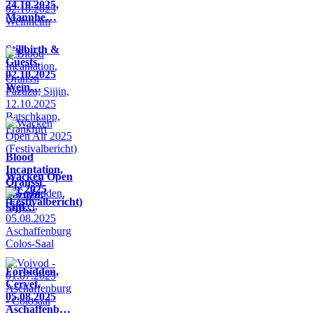
24.10.2025,
Mannhe…
Stillbirth &
Guests,
02.10.2025
Wein…
Blood
Incantation,
Wacken Open
Oranssi
Air 2025
Pazuzu,
(Festivalbericht)
Sijji…
Forbidden,
Cervet,
05.08.2025
Aschaffenb…