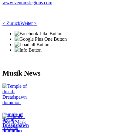
www.venomslegions.com
< Zurück
Weiter >
Musik News
Temple of
dread-
Dreadspawn
dominion