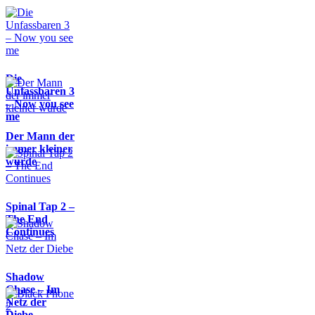
Die
Unfassbaren 3
– Now you see
me
Der Mann der
immer kleiner
wurde
Spinal Tap 2 –
The End
Continues
Shadow
Chase – Im
Netz der
Diebe