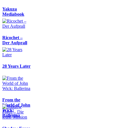
Yakuza
Mediabook
Ricochet –
Der Aufprall
28 Years Later
From the
World of John
Wick:
Ballerina