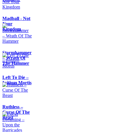
Madball - Not
Your
Kingdom
Stormhammer
– Wrath Of
The Hammer
Left To Die –
Initium Mortis
Ruthless –
Curse Of The
Beast