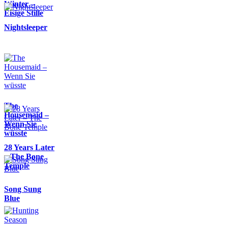
Winter –
Eisige Stille
Nightsleeper
The
Housemaid –
Wenn Sie
wüsste
28 Years Later
– The Bone
Temple
Song Sung
Blue