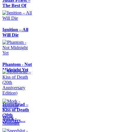
Judas Priest –
The Best Of
Ignition – All
Will Die
Phantom - Not
Midnight Yet
Motörhead –
Kiss of Death
(20th
Mork -
Annivers…
Monolitt