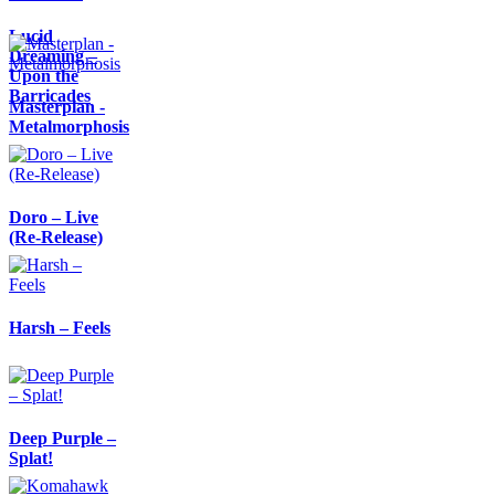
Lucid
Dreaming –
Upon the
Barricades
Masterplan -
Metalmorphosis
Doro – Live
(Re-Release)
Harsh – Feels
Deep Purple –
Splat!