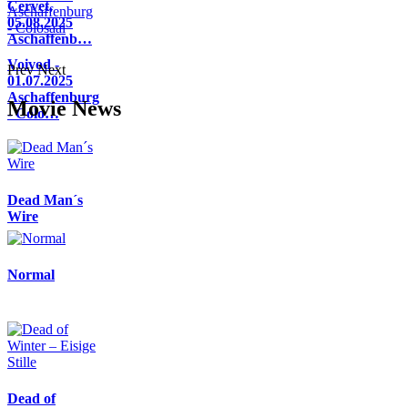
Cervet,
05.08.2025
Aschaffenb…
Voivod -
Prev
Next
01.07.2025
Aschaffenburg
Movie News
- Colo…
Dead Man´s
Wire
Normal
Dead of