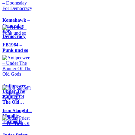
Komahawk –
Doomsday
For
Democracy
FB1964 –
Punk und so
Antipeewee –
Under The
Banner Of
The Old…
Iron Slaught –
Metallic
Torments