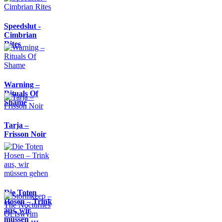
Speedslut -
Cimbrian
Rites
Warning –
Rituals Of
Shame
Tarja –
Frisson Noir
Die Toten
Hosen – Trink
aus, wir
müssen …