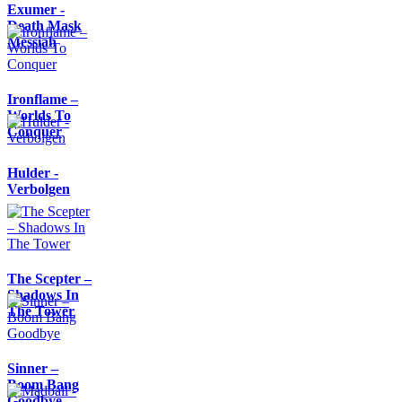
Exumer -
Death Mask
Messiah
Ironflame –
Worlds To
Conquer
Hulder -
Verbolgen
The Scepter –
Shadows In
The Tower
Sinner –
Boom Bang
Goodbye