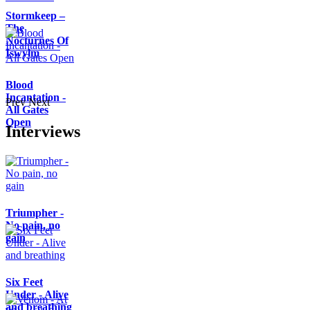
Stormkeep –
The
Nocturnes Of
Iswylm
Blood
Incantation -
Prev
Next
All Gates
Open
Interviews
Triumpher -
No pain, no
gain
Six Feet
Under - Alive
and breathing