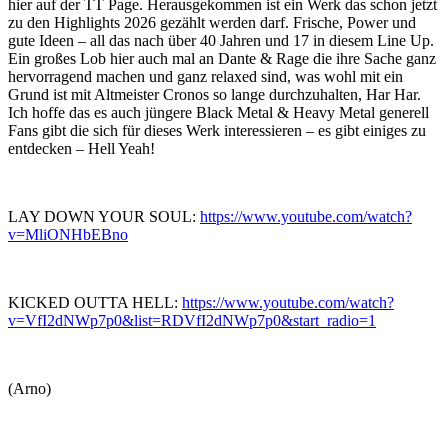
hier auf der TT Page. Herausgekommen ist ein Werk das schon jetzt
zu den Highlights 2026 gezählt werden darf. Frische, Power und
gute Ideen – all das nach über 40 Jahren und 17 in diesem Line Up.
Ein großes Lob hier auch mal an Dante & Rage die ihre Sache ganz
hervorragend machen und ganz relaxed sind, was wohl mit ein
Grund ist mit Altmeister Cronos so lange durchzuhalten, Har Har.
Ich hoffe das es auch jüngere Black Metal & Heavy Metal generell
Fans gibt die sich für dieses Werk interessieren – es gibt einiges zu
entdecken – Hell Yeah!
LAY DOWN YOUR SOUL:
https://www.youtube.com/watch?
v=MliONHbEBno
KICKED OUTTA HELL:
https://www.youtube.com/watch?
v=VfI2dNWp7p0&list=RDVfI2dNWp7p0&start_radio=1
(Arno)