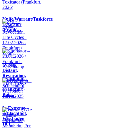
Knife/Warrant/Taskforce
Toxicator
(Frank…
Sylosis,
Distant,
Revocation,
Knorkator –
Life Cycle…
23.01.2026 /
Frankfurt -
Bat…
In Extremo –
Schlachthof,
Wiesbaden
18.1…