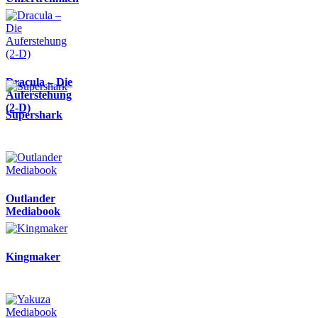
Dracula – Die
Auferstehung
(2-D)
Supershark
Outlander
Mediabook
Kingmaker