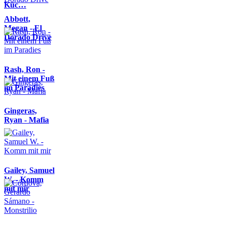
Küc…
Abbott,
Megan - El
Dorado Drive
Rash, Ron -
Mit einem Fuß
im Paradies
Gingeras,
Ryan - Mafia
Gailey, Samuel
W. - Komm
mit mir