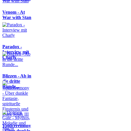
Venom - At
War with Stan
Paradox -
Interview mit
Charly
Blizzen - Ab in
die dritte
Runde...
Voidceremony
- Über dunkle