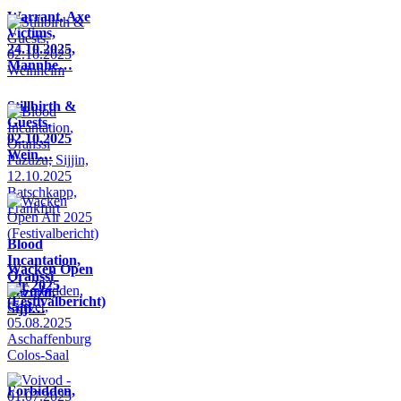
Warrant, Axe
Victims,
24.10.2025,
Mannhe…
Stillbirth &
Guests,
02.10.2025
Wein…
Blood
Incantation,
Wacken Open
Oranssi
Air 2025
Pazuzu,
(Festivalbericht)
Sijji…
Forbidden,