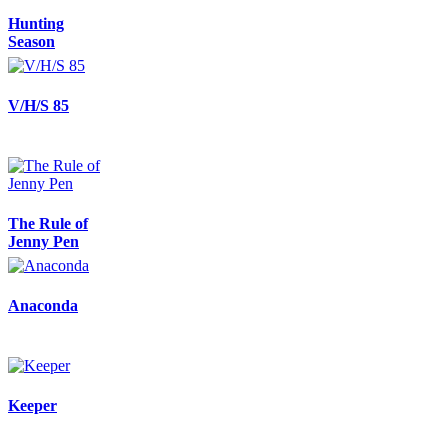
Hunting
Season
V/H/S 85
The Rule of
Jenny Pen
Anaconda
Keeper