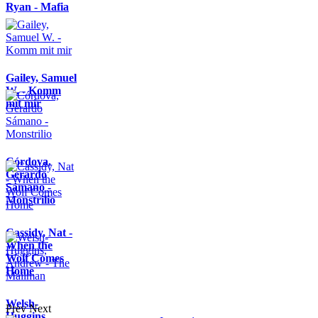
Ryan - Mafia
Gailey, Samuel
W. - Komm
mit mir
Córdova,
Gerardo
Sámano -
Monstrilio
Cassidy, Nat -
When the
Wolf Comes
Home
Welsh-
Prev
Next
Huggins,