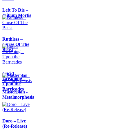
Left To Die –
Initium Mortis
Ruthless –
Curse Of The
Beast
Lucid
Dreaming –
Upon the
Barricades
Masterplan -
Metalmorphosis
Doro – Live
(Re-Release)