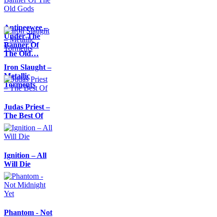
Antipeewee –
Under The
Banner Of
The Old…
Iron Slaught –
Metallic
Torments
Judas Priest –
The Best Of
Ignition – All
Will Die
Phantom - Not