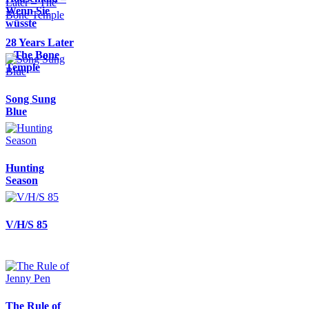
Wenn Sie
wüsste
28 Years Later
– The Bone
Temple
Song Sung
Blue
Hunting
Season
V/H/S 85
The Rule of