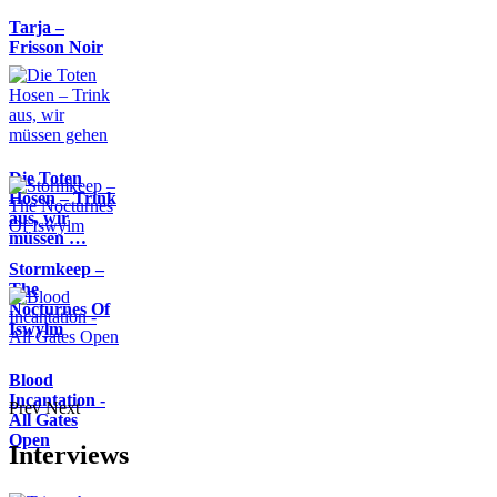
Tarja –
Frisson Noir
Die Toten
Hosen – Trink
aus, wir
müssen …
Stormkeep –
The
Nocturnes Of
Iswylm
Blood
Incantation -
Prev
Next
All Gates
Open
Interviews