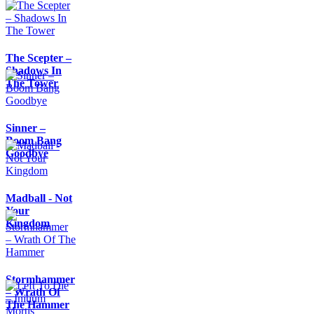
The Scepter –
Shadows In
The Tower
Sinner –
Boom Bang
Goodbye
Madball - Not
Your
Kingdom
Stormhammer
– Wrath Of
The Hammer