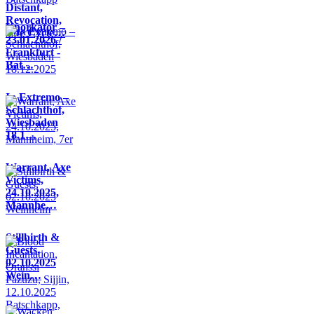
Distant,
Revocation,
Knorkator –
Life Cycle…
23.01.2026 /
Frankfurt -
Bat…
In Extremo –
Schlachthof,
Wiesbaden
18.1…
Warrant, Axe
Victims,
24.10.2025,
Mannhe…
Stillbirth &
Guests,
02.10.2025
Wein…