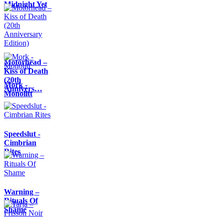
Midnight Yet
Motörhead –
Kiss of Death
(20th
Mork -
Annivers…
Monolitt
Speedslut -
Cimbrian
Rites
Warning –
Rituals Of
Shame