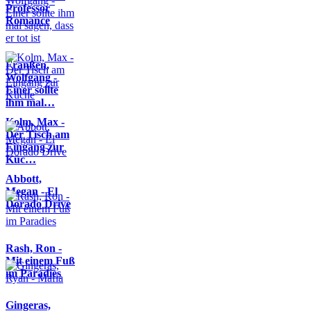
Professor
Romance
Franßen,
Wolfgang -
Einer sollte
ihm mal…
Kolm, Max -
Der Tisch am
Eingang zur
Küc…
Abbott,
Megan - El
Dorado Drive
Rash, Ron -
Mit einem Fuß
im Paradies
Gingeras,