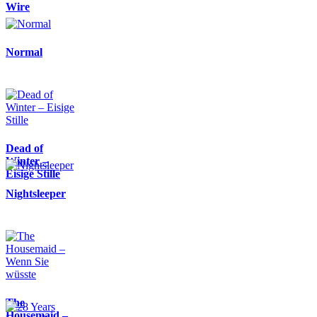
Wire
Normal
Dead of
Winter –
Eisige Stille
Nightsleeper
The
Housemaid –