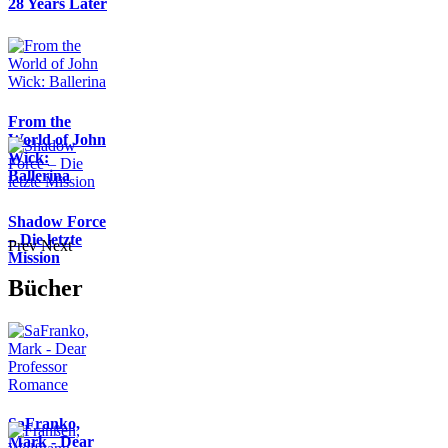
28 Years Later
From the
World of John
Wick:
Ballerina
Shadow Force
– Die letzte
Prev
Next
Mission
Bücher
SaFranko,
Mark - Dear