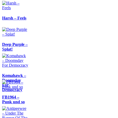
Harsh – Feels
Deep Purple –
Splat!
Komahawk –
Doomsday
For
Democracy
FB1964 –
Punk und so