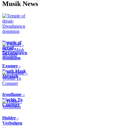
Musik News
Temple of
dread-
Dreadspawn
dominion
Exumer -
Death Mask
Messiah
Ironflame –
Worlds To
Conquer
Hulder -
Verbolgen