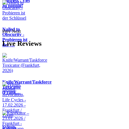
Fortress - Viel
zu poppig!
Nailed to
Prev
Next
Obscurity -
Probieren ist
Live Reviews
der …
Knife/Warrant/Taskforce
Toxicator
(Frank…
Sylosis,