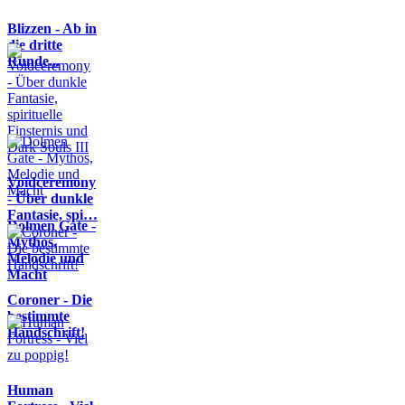
Blizzen - Ab in
die dritte
Runde...
Voidceremony
- Über dunkle
Fantasie, spi…
Dolmen Gate -
Mythos,
Melodie und
Macht
Coroner - Die
bestimmte
Handschrift!
Human