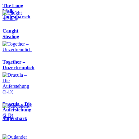
The Long
Walk -
Todesmarsch
Caught
Stealing
Together –
Unzertrennlich
Dracula – Die
Auferstehung
(2-D)
Supershark