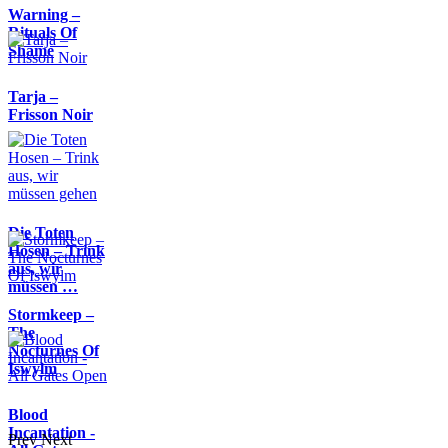
Warning –
Rituals Of
Shame
Tarja –
Frisson Noir
Die Toten
Hosen – Trink
aus, wir
müssen …
Stormkeep –
The
Nocturnes Of
Iswylm
Blood
Incantation -
Prev
Next