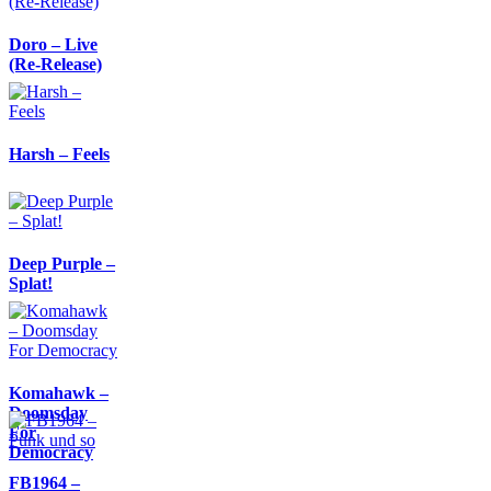
Doro – Live
(Re-Release)
Harsh – Feels
Deep Purple –
Splat!
Komahawk –
Doomsday
For
Democracy
FB1964 –