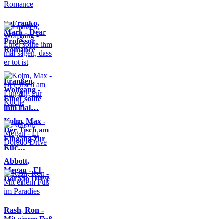
SaFranko,
Mark - Dear
Professor
Romance
Franßen,
Wolfgang -
Einer sollte
ihm mal…
Kolm, Max -
Der Tisch am
Eingang zur
Küc…
Abbott,
Megan - El
Dorado Drive
Rash, Ron -
Mit einem Fuß