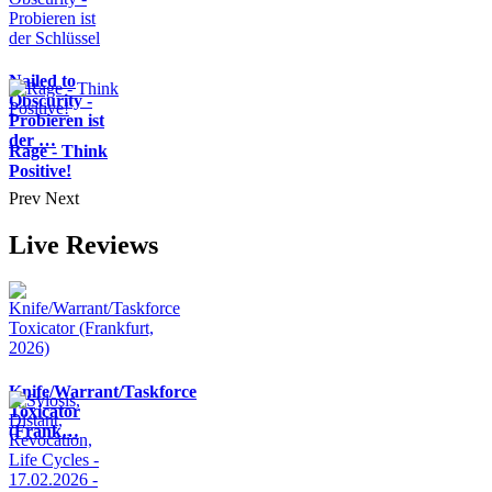
Nailed to
Obscurity -
Probieren ist
der …
Rage - Think
Positive!
Prev
Next
Live Reviews
Knife/Warrant/Taskforce
Toxicator
(Frank…