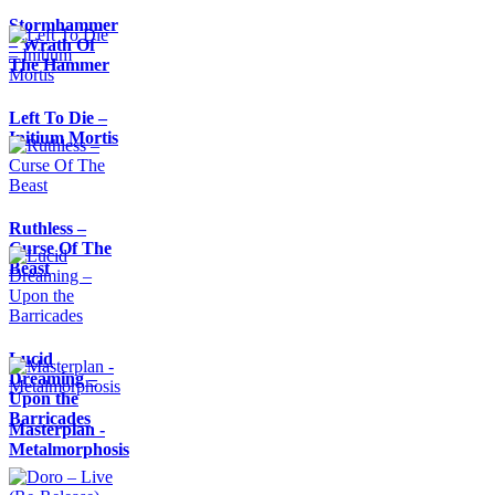
Stormhammer
– Wrath Of
The Hammer
Left To Die –
Initium Mortis
Ruthless –
Curse Of The
Beast
Lucid
Dreaming –
Upon the
Barricades
Masterplan -
Metalmorphosis