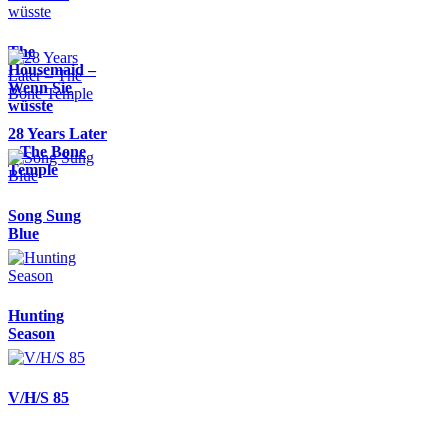
The
Housemaid –
Wenn Sie
wüsste
28 Years Later
– The Bone
Temple
Song Sung
Blue
Hunting
Season
V/H/S 85