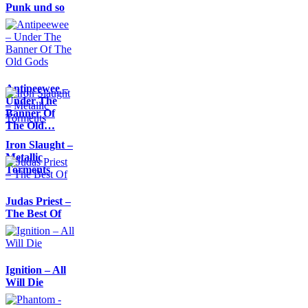
Punk und so
Antipeewee –
Under The
Banner Of
The Old…
Iron Slaught –
Metallic
Torments
Judas Priest –
The Best Of
Ignition – All
Will Die