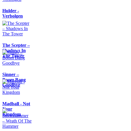
Hulder -
Verbolgen
The Scepter –
Shadows In
The Tower
Sinner –
Boom Bang
Goodbye
Madball - Not
Your
Kingdom