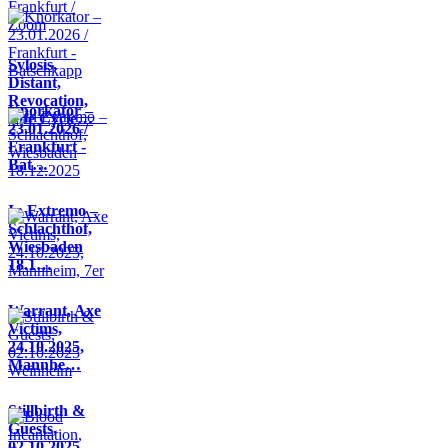
Sylosis,
Distant,
Revocation,
Knorkator –
Life Cycle…
23.01.2026 /
Frankfurt -
Bat…
In Extremo –
Schlachthof,
Wiesbaden
18.1…
Warrant, Axe
Victims,
24.10.2025,
Mannhe…
Stillbirth &
Guests,
02.10.2025