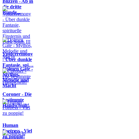
Blizzen - Ab in
die dritte
Runde...
Voidceremony
- Über dunkle
Fantasie, spi…
Dolmen Gate -
Mythos,
Melodie und
Macht
Coroner - Die
bestimmte
Handschrift!
Human
Fortress - Viel
zu poppig!