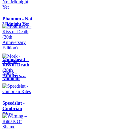
Phantom - Not
Midnight Yet
Motörhead –
Kiss of Death
(20th
Mork -
Annivers…
Monolitt
Speedslut -
Cimbrian
Rites