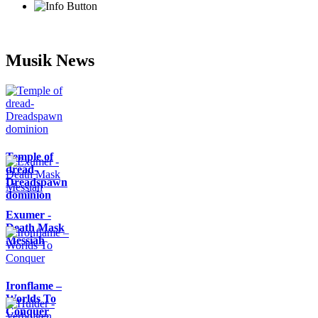
Musik News
Temple of
dread-
Dreadspawn
dominion
Exumer -
Death Mask
Messiah
Ironflame –
Worlds To
Conquer