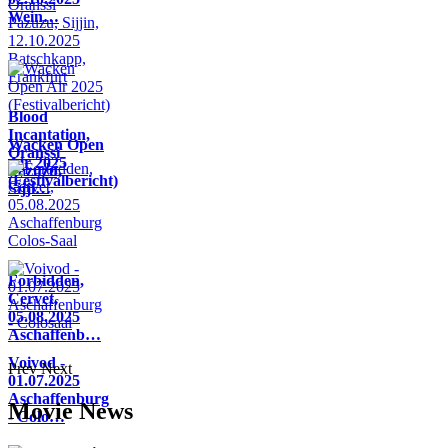
Wein…
Blood
Incantation,
Wacken Open
Oranssi
Air 2025
Pazuzu,
(Festivalbericht)
Sijji…
Forbidden,
Cervet,
05.08.2025
Aschaffenb…
Voivod -
Prev
Next
01.07.2025
Aschaffenburg
Movie News
- Colo…