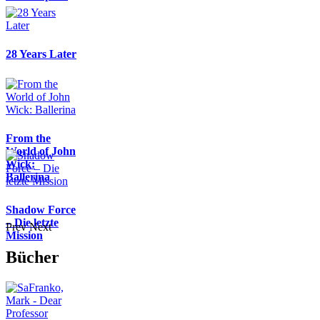
28 Years Later
From the
World of John
Wick:
Ballerina
Shadow Force
– Die letzte
Prev
Next
Mission
Bücher