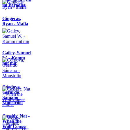
im Paradies
Gingeras,
Ryan - Mafia
Gailey, Samuel
W. - Komm
mit mir
Córdova,
Gerardo
Sámano -
Monstrilio
Cassidy, Nat -
When the
Wolf Comes