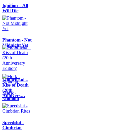
Ignition – All
Will Die
Phantom - Not
Midnight Yet
Motörhead –
Kiss of Death
(20th
Mork -
Annivers…
Monolitt
Speedslut -
Cimbrian