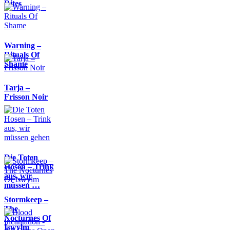
Rites
Warning –
Rituals Of
Shame
Tarja –
Frisson Noir
Die Toten
Hosen – Trink
aus, wir
müssen …
Stormkeep –
The
Nocturnes Of
Iswylm