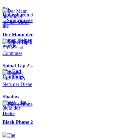
Die
Unfassbaren 3
– Now you see
me
Der Mann der
immer kleiner
wurde
Spinal Tap 2 –
The End
Continues
Shadow
Chase – Im
Netz der
Diebe
Black Phone 2