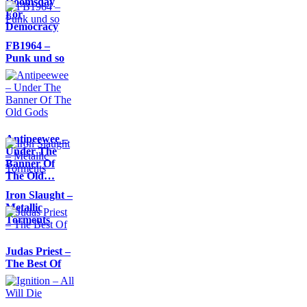
Doomsday
For
Democracy
FB1964 –
Punk und so
Antipeewee –
Under The
Banner Of
The Old…
Iron Slaught –
Metallic
Torments
Judas Priest –
The Best Of