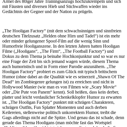
Ärmel des 80iger Jahre Trainingsanzugs hochzukrempeln und sich
mit Fäusten und diversen Hieb und Stichwaffen wieder ins
Gedächtnis der Gegner und der Nation zu prügeln.
„The Hooligan Factory“ (mit dem schwachsinnigen und sinnfreien
deutschen Titelzusatz „Helden ohne Hirn und Tadel“) ist ein mehr
oder minder gelungener Spoof-Film auf die wenig Sinn und
Humorfreie Hooliganszene. In den letzten Jahren hatten Hooligan
Filme („Hooligans“, „The Firm“, „The Football Factory“) und
Dokus zu dem Thema ja beinahe Hochkonjunktur und so war es nur
eine Frage der Zeit bis sich jemand wagen würde, diesem Thema
auch humoristisch und in Form einer Parodie anzunähern. „The
Hooligan Factory“ probiert es zum Glück mit typisch britischem
Humor (ohne dabei an die Qualität wie es seinerzeit „Shawn Of The
Dead“ im Zombiegenre gelungen ist) zu erreichen und nicht in
Hollywood Manier (wie man es von Filmen wie „Scary Movie“
oder „Die Pute von Panem“ kennt). Soll heißen, dass kein derber,
platter und leicht verdaulicher Schenkelklopfer Humor zu erwarten
ist. „The Hooligan Factory“ punktet mit schrägen Charakteren,
schrägen Outfits, Fun Splatter Momenten und auch derben
Keilereien, stellenweise politisch unkorrektem Humor, treibt die
Gags allerdings nicht auf die Spitze. Und genau das ist schade, denn
gerade das Thema Hooligans (man möchte fast das Wortspiel