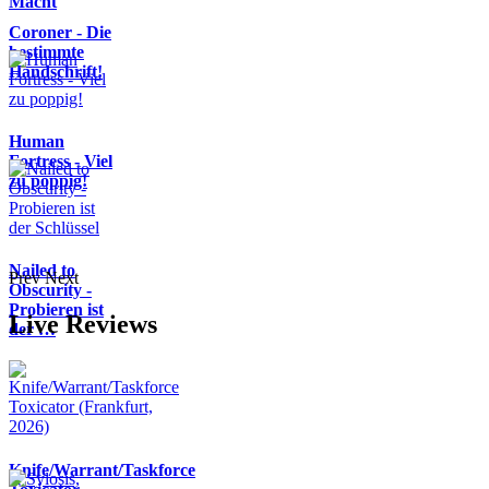
Macht
Coroner - Die
bestimmte
Handschrift!
Human
Fortress - Viel
zu poppig!
Nailed to
Prev
Next
Obscurity -
Probieren ist
Live Reviews
der …
Knife/Warrant/Taskforce