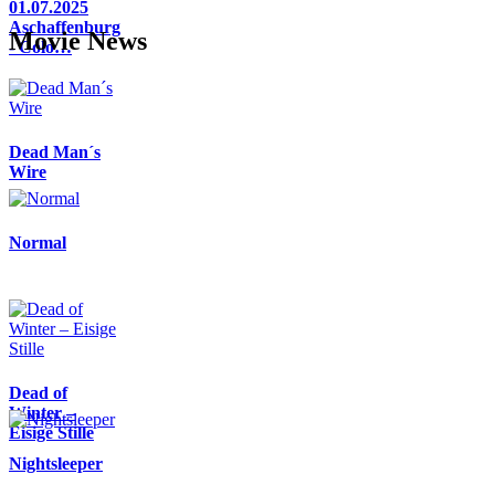
01.07.2025
Aschaffenburg
Movie News
- Colo…
Dead Man´s
Wire
Normal
Dead of
Winter –
Eisige Stille
Nightsleeper