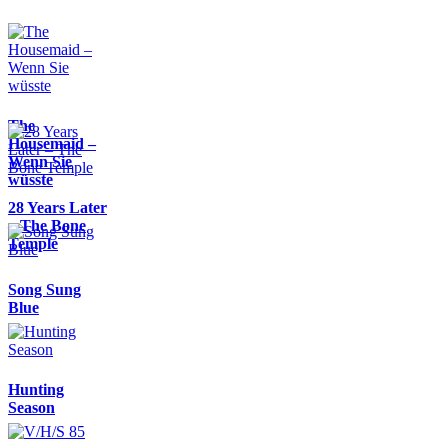
The
Housemaid –
Wenn Sie
wüsste
28 Years Later
– The Bone
Temple
Song Sung
Blue
Hunting
Season