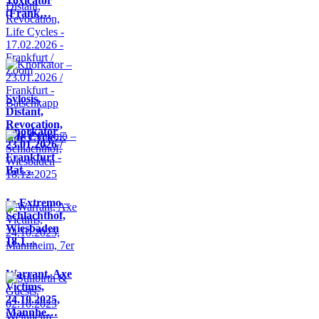
Toxicator
(Frank…
Sylosis,
Distant,
Revocation,
Knorkator –
Life Cycle…
23.01.2026 /
Frankfurt -
Bat…
In Extremo –
Schlachthof,
Wiesbaden
18.1…
Warrant, Axe
Victims,
24.10.2025,
Mannhe…