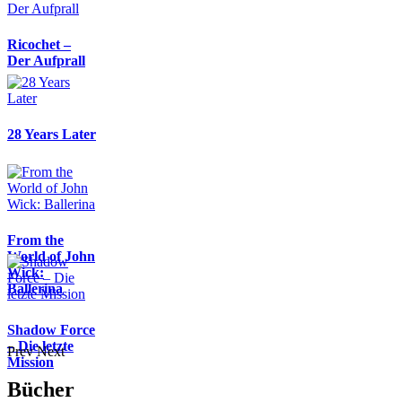
Ricochet –
Der Aufprall
28 Years Later
From the
World of John
Wick:
Ballerina
Shadow Force
– Die letzte
Prev
Next
Mission
Bücher