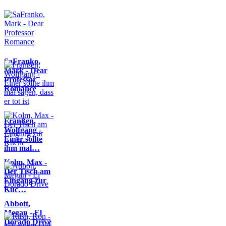
SaFranko,
Mark - Dear
Professor
Romance
Franßen,
Wolfgang -
Einer sollte
ihm mal…
Kolm, Max -
Der Tisch am
Eingang zur
Küc…
Abbott,
Megan - El
Dorado Drive