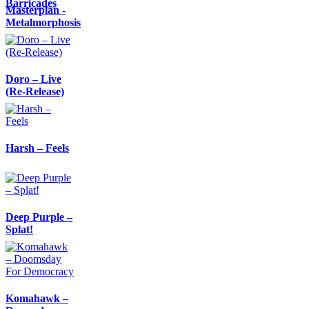
Barricades
Masterplan -
Metalmorphosis
Doro – Live
(Re-Release)
Harsh – Feels
Deep Purple –
Splat!
Komahawk –