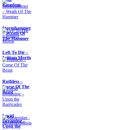
Kingdom
Stormhammer
– Wrath Of
The Hammer
Left To Die –
Initium Mortis
Ruthless –
Curse Of The
Beast
Lucid
Dreaming –
Upon the