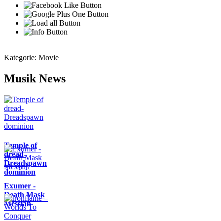
Kategorie:
Movie
Musik News
Temple of
dread-
Dreadspawn
dominion
Exumer -
Death Mask
Messiah