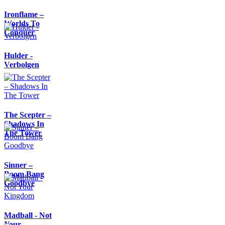
Ironflame –
Worlds To
Conquer
Hulder -
Verbolgen
The Scepter –
Shadows In
The Tower
Sinner –
Boom Bang
Goodbye
Madball - Not
Your