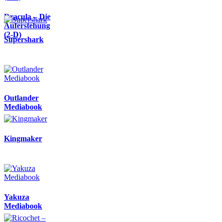
Dracula – Die
Auferstehung
(2-D)
Supershark
Outlander
Mediabook
Kingmaker
Yakuza
Mediabook