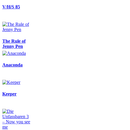
V/H/S 85
The Rule of
Jenny Pen
Anaconda
Keeper