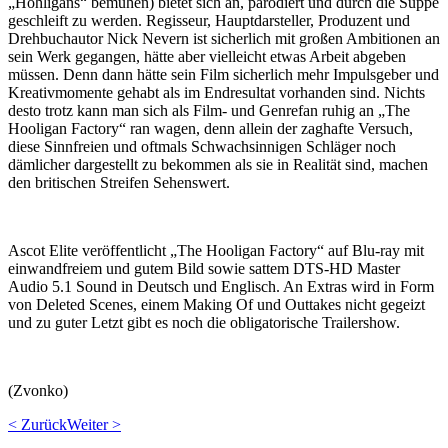
„Hohligans“ bemühen) bietet sich an, parodiert und durch die Suppe
geschleift zu werden. Regisseur, Hauptdarsteller, Produzent und
Drehbuchautor Nick Nevern ist sicherlich mit großen Ambitionen an
sein Werk gegangen, hätte aber vielleicht etwas Arbeit abgeben
müssen. Denn dann hätte sein Film sicherlich mehr Impulsgeber und
Kreativmomente gehabt als im Endresultat vorhanden sind. Nichts
desto trotz kann man sich als Film- und Genrefan ruhig an „The
Hooligan Factory“ ran wagen, denn allein der zaghafte Versuch,
diese Sinnfreien und oftmals Schwachsinnigen Schläger noch
dämlicher dargestellt zu bekommen als sie in Realität sind, machen
den britischen Streifen Sehenswert.
Ascot Elite veröffentlicht „The Hooligan Factory“ auf Blu-ray mit
einwandfreiem und gutem Bild sowie sattem DTS-HD Master
Audio 5.1 Sound in Deutsch und Englisch. An Extras wird in Form
von Deleted Scenes, einem Making Of und Outtakes nicht gegeizt
und zu guter Letzt gibt es noch die obligatorische Trailershow.
(Zvonko)
< Zurück
Weiter >