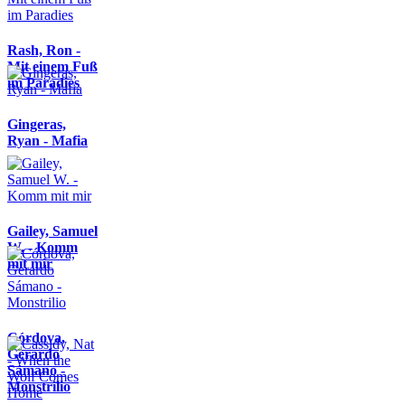
Rash, Ron -
Mit einem Fuß
im Paradies
Gingeras,
Ryan - Mafia
Gailey, Samuel
W. - Komm
mit mir
Córdova,
Gerardo
Sámano -
Monstrilio