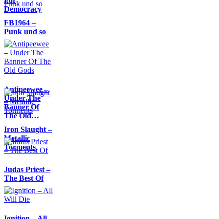
For
Democracy
FB1964 –
Punk und so
Antipeewee –
Under The
Banner Of
The Old…
Iron Slaught –
Metallic
Torments
Judas Priest –
The Best Of
Ignition – All