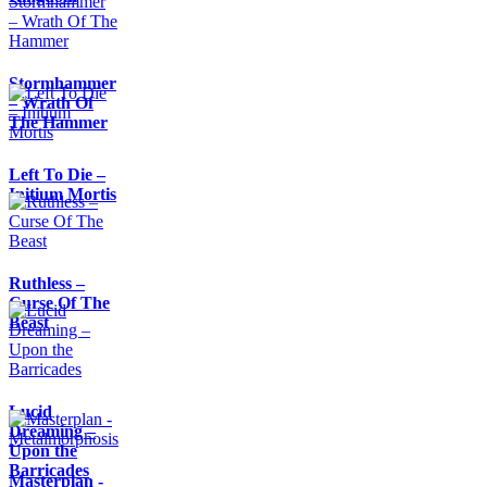
Stormhammer
– Wrath Of
The Hammer
Left To Die –
Initium Mortis
Ruthless –
Curse Of The
Beast
Lucid
Dreaming –
Upon the
Barricades
Masterplan -