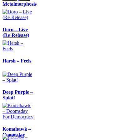
Metalmorphosis
Doro – Live
(Re-Release)
Harsh – Feels
Deep Purple –
Splat!
Komahawk –
Doomsday