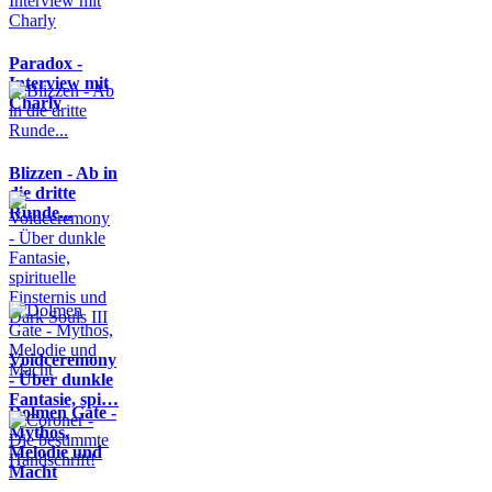
Paradox -
Interview mit
Charly
Blizzen - Ab in
die dritte
Runde...
Voidceremony
- Über dunkle
Fantasie, spi…
Dolmen Gate -
Mythos,
Melodie und
Macht