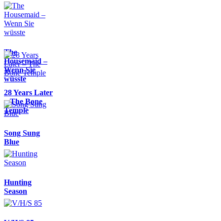
The
Housemaid –
Wenn Sie
wüsste
28 Years Later
– The Bone
Temple
Song Sung
Blue
Hunting
Season