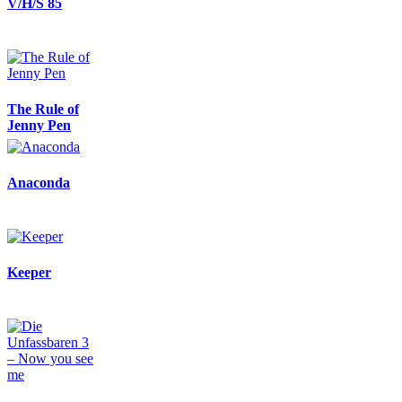
V/H/S 85
The Rule of
Jenny Pen
Anaconda
Keeper