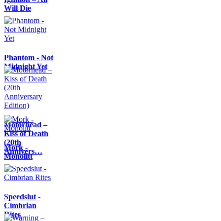
Will Die
Phantom - Not
Midnight Yet
Motörhead –
Kiss of Death
(20th
Mork -
Annivers…
Monolitt
Speedslut -
Cimbrian
Rites