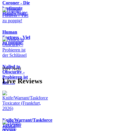
Coroner - Die
bestimmte
Handschrift!
Human
Fortress - Viel
zu poppig!
Nailed to
Prev
Next
Obscurity -
Probieren ist
Live Reviews
der …
Knife/Warrant/Taskforce
Toxicator
(Frank…