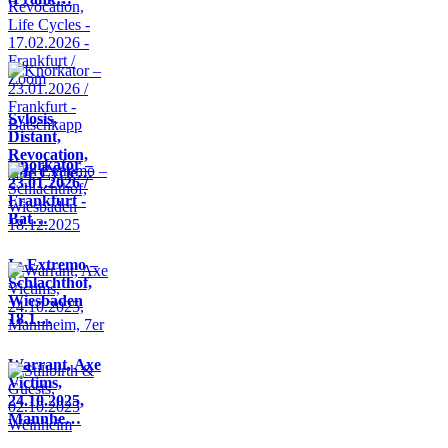
Sylosis,
Distant,
Revocation,
Knorkator –
Life Cycle…
23.01.2026 /
Frankfurt -
Bat…
In Extremo –
Schlachthof,
Wiesbaden
18.1…
Warrant, Axe
Victims,
24.10.2025,
Mannhe…