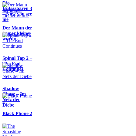
Die
Unfassbaren 3
– Now you see
me
Der Mann der
immer kleiner
wurde
Spinal Tap 2 –
The End
Continues
Shadow
Chase – Im
Netz der
Diebe
Black Phone 2