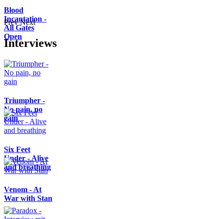
Blood
Incantation -
Prev
Next
All Gates
Open
Interviews
Triumpher -
No pain, no
gain
Six Feet
Under - Alive
and breathing
Venom - At
War with Stan