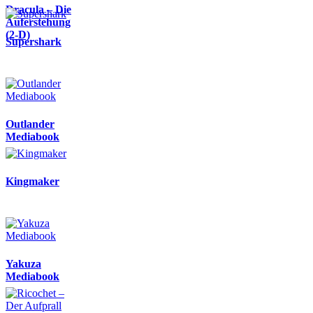
Dracula – Die
Auferstehung
(2-D)
Supershark
Outlander
Mediabook
Kingmaker
Yakuza
Mediabook