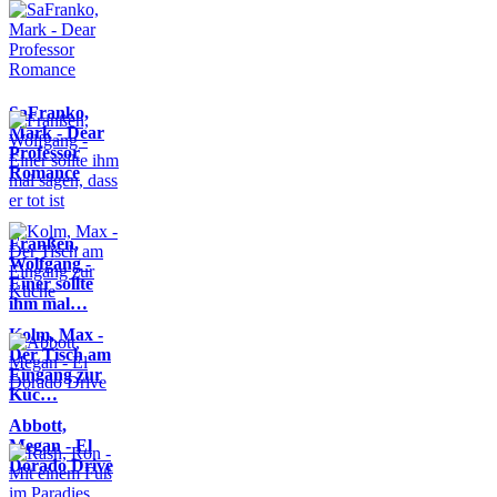
SaFranko,
Mark - Dear
Professor
Romance
Franßen,
Wolfgang -
Einer sollte
ihm mal…
Kolm, Max -
Der Tisch am
Eingang zur
Küc…
Abbott,
Megan - El
Dorado Drive