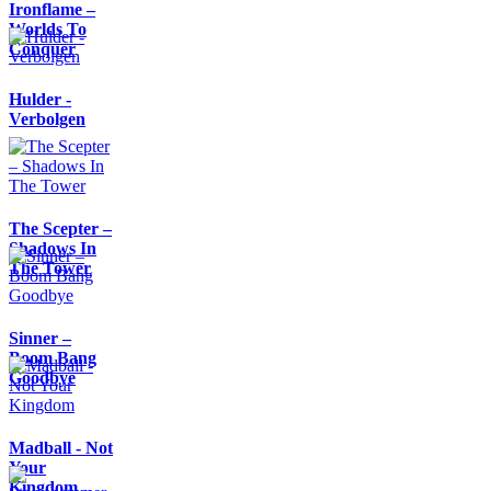
Ironflame –
Worlds To
Conquer
Hulder -
Verbolgen
The Scepter –
Shadows In
The Tower
Sinner –
Boom Bang
Goodbye
Madball - Not
Your
Kingdom