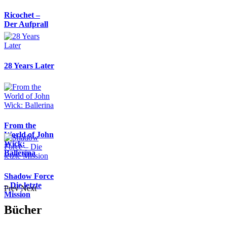
Ricochet –
Der Aufprall
28 Years Later
From the
World of John
Wick:
Ballerina
Shadow Force
– Die letzte
Prev
Next
Mission
Bücher