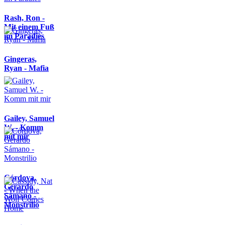
Rash, Ron -
Mit einem Fuß
im Paradies
Gingeras,
Ryan - Mafia
Gailey, Samuel
W. - Komm
mit mir
Córdova,
Gerardo
Sámano -
Monstrilio