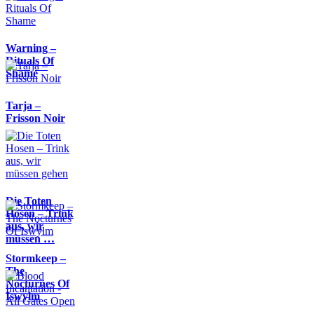
Warning –
Rituals Of
Shame
Tarja –
Frisson Noir
Die Toten
Hosen – Trink
aus, wir
müssen …
Stormkeep –
The
Nocturnes Of
Iswylm