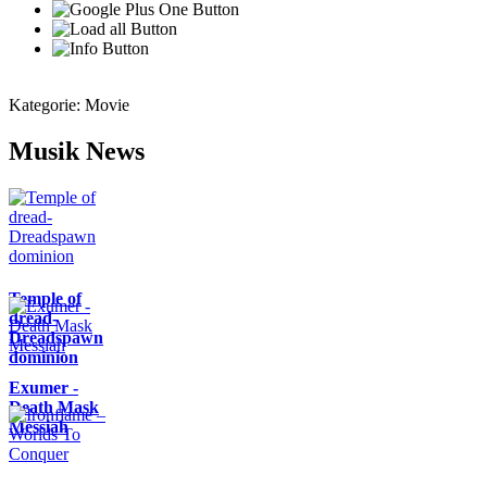
Kategorie:
Movie
Musik News
Temple of
dread-
Dreadspawn
dominion
Exumer -
Death Mask
Messiah