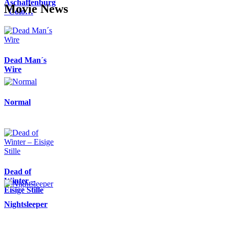
Aschaffenburg
Movie News
- Colo…
Dead Man´s
Wire
Normal
Dead of
Winter –
Eisige Stille
Nightsleeper