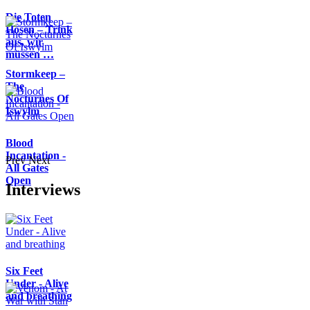
Die Toten
Hosen – Trink
aus, wir
müssen …
Stormkeep –
The
Nocturnes Of
Iswylm
Blood
Incantation -
Prev
Next
All Gates
Open
Interviews
Six Feet
Under - Alive
and breathing