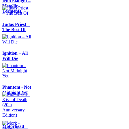
Iron Slaught –
Metallic
Torments
Judas Priest –
The Best Of
Ignition – All
Will Die
Phantom - Not
Midnight Yet
Motörhead –