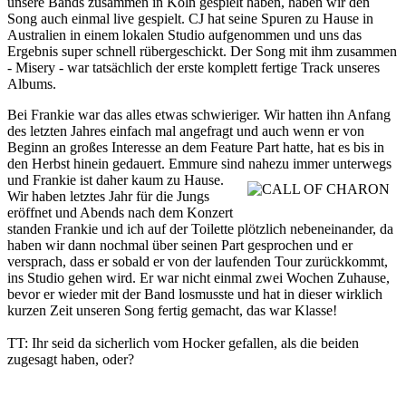
unsere Bands zusammen in Köln gespielt haben, haben wir den
Song auch einmal live gespielt. CJ hat seine Spuren zu Hause in
Australien in einem lokalen Studio aufgenommen und uns das
Ergebnis super schnell rübergeschickt. Der Song mit ihm zusammen
- Misery - war tatsächlich der erste komplett fertige Track unseres
Albums.
Bei Frankie war das alles etwas schwieriger. Wir hatten ihn Anfang
des letzten Jahres einfach mal angefragt und auch wenn er von
Beginn an großes Interesse an dem Feature Part hatte, hat es bis in
den Herbst hinein gedauert. Emmure sind nahezu immer unterwegs
und Frankie ist daher kaum zu Hause.
Wir haben letztes Jahr für die Jungs
eröffnet und Abends nach dem Konzert
standen Frankie und ich auf der Toilette plötzlich nebeneinander, da
haben wir dann nochmal über seinen Part gesprochen und er
versprach, dass er sobald er von der laufenden Tour zurückkommt,
ins Studio gehen wird. Er war nicht einmal zwei Wochen Zuhause,
bevor er wieder mit der Band losmusste und hat in dieser wirklich
kurzen Zeit unseren Song fertig gemacht, das war Klasse!
TT: Ihr seid da sicherlich vom Hocker gefallen, als die beiden
zugesagt haben, oder?