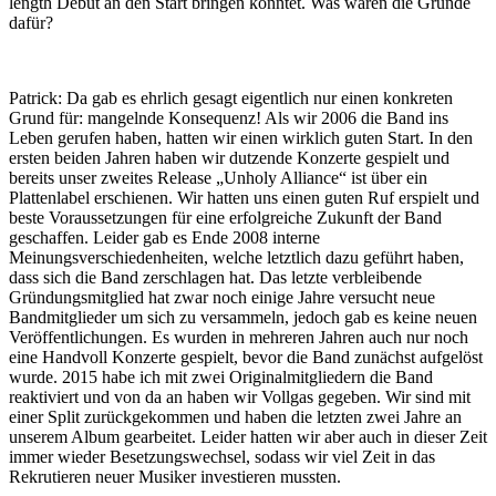
length Debüt an den Start bringen konntet. Was waren die Gründe
dafür?
Patrick: Da gab es ehrlich gesagt eigentlich nur einen konkreten
Grund für: mangelnde Konsequenz! Als wir 2006 die Band ins
Leben gerufen haben, hatten wir einen wirklich guten Start. In den
ersten beiden Jahren haben wir dutzende Konzerte gespielt und
bereits unser zweites Release „Unholy Alliance“ ist über ein
Plattenlabel erschienen. Wir hatten uns einen guten Ruf erspielt und
beste Voraussetzungen für eine erfolgreiche Zukunft der Band
geschaffen. Leider gab es Ende 2008 interne
Meinungsverschiedenheiten, welche letztlich dazu geführt haben,
dass sich die Band zerschlagen hat. Das letzte verbleibende
Gründungsmitglied hat zwar noch einige Jahre versucht neue
Bandmitglieder um sich zu versammeln, jedoch gab es keine neuen
Veröffentlichungen. Es wurden in mehreren Jahren auch nur noch
eine Handvoll Konzerte gespielt, bevor die Band zunächst aufgelöst
wurde. 2015 habe ich mit zwei Originalmitgliedern die Band
reaktiviert und von da an haben wir Vollgas gegeben. Wir sind mit
einer Split zurückgekommen und haben die letzten zwei Jahre an
unserem Album gearbeitet. Leider hatten wir aber auch in dieser Zeit
immer wieder Besetzungswechsel, sodass wir viel Zeit in das
Rekrutieren neuer Musiker investieren mussten.