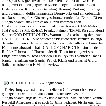
atmosphärisch, gleichwohl kontrastierend schroff und wechselt
häufig zwischen zugänglichen Melodiebögen und donnernden
Disharmonien. Kraftvolles Growling, Roaring, Barking, Shouting
und Screaming, deftig hämmernde Drumworks und ein ordentlich
mit Bass unterspültes Gitarrengeschranze runden das Extrem-Eisen
"Plaguebearer" aufs Feinste ab. Hinzu kommen noch
Gastperformances von internationalen Größen wie CJ McMahon
(THY ART IS MURDER), Frankie Palmeri (EMMURE) und Henri
Sattler (GOD DETHRONED). Warum die Ausarbeitung der ersten
CALL OF CHARON Moorleiche "Plaguebearer" letztlich so lange
dauerte und was sich zwischenzeitlich ansonsten alles im Hause des
Fährmanns abgespielt hat - CALL OF CHARON ist nämlich der
Ruf des Fährmanns "Charon", der die Toten für ein gewisses
Entgelt mit seinem Boot über den Fluss Styx ins Totenreich Hades
bringt -, erzählten uns Sänger Patrick Kluge und Gitarrist Arthur
Solich im folgenden E-Mail Interview.
TT: Hey Jungs, zuerst einmal herzlichen Glückwunsch zu eurem
gelungenen Debüt. Ihr habt ziemlich fette Reviews für
"Plaguebearer" abgestaubt (inklusive meiner), wie ich sehen konnte.
Respekt! Allerdings hat es auch 13 Jahre gedauert, bis ihr euer full-