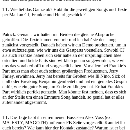
TT: Wie lief das Ganze ab? Habt ihr die jeweiligen Songs und Texte
per Mail an CJ, Frankie und Henri geschickt?
Patrick: Genau - wir hatten mit Beiden die gleiche Absprache
getroffen. Die Texte kamen von mir und ich hab’ sie den Jungs
zunächst vorgestellt. Danach haben wir ein Demo produziert, um in
etwa aufzuzeigen, wie wir uns die Gastparts vorstellen. Sowohl CJ
als auch Frankie haben sich sehr nahe an der ursprünglichen Idee
orientiert und beide Parts sind wirklich genau so geworden, wie wir
uns das vorab erhofft und vorgestellt haben. Vor allem bei Frankie’s
Part muss man aber auch seinen großartigen Produzenten, Jerry
Farley, erwähnen. Jerry hat bereits für Größen wie Ill Nino, Sick of
it all oder Breaking Benjamin gearbeitet und hat ein geniales Gespür
dafür, wie ein guter Song am Ende zu klingen hat. Er hat Frankies
Part wirklich perfekt gemacht. Man könnte fast meinen, dass es sich
an der Stelle um einen Emmure Song handelt, so genial hat er alles
aufeinander abgestimmt.
TT: Die Tage habt ihr euren neuen Bassisten Alex Voss (ex-
MAJESTY, MAGOTH) auf eurer FB Seite vorgestellt. Kanntet ihr
euch bereits? Wie kam hier der Kontakt zustande? Warum ist er bei