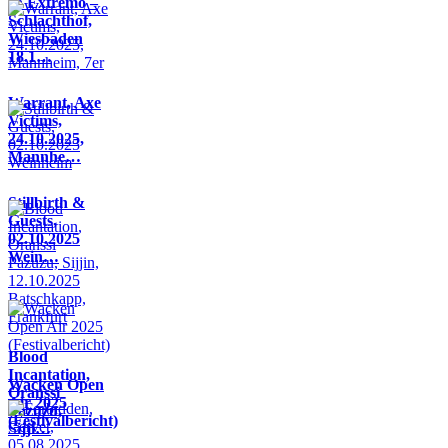
In Extremo –
Schlachthof,
Wiesbaden
18.1…
Warrant, Axe
Victims,
24.10.2025,
Mannhe…
Stillbirth &
Guests,
02.10.2025
Wein…
Blood
Incantation,
Wacken Open
Oranssi
Air 2025
Pazuzu,
(Festivalbericht)
Sijji…