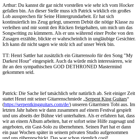
Arthur: Du kannst dir gar nicht vorstellen wie sehr ich vom Hocker
gefallen bin. An dieser Stelle muss ich Patrick wirklich ein großes
Lob aussprechen für Seine Hintergrundarbeit. Er hat sich
kontinuierlich ins Zeug gelegt, unserem Debüt die nötige Klasse zu
verleihen und mir somit den Rücken freigehalten, um mich um das
Songwriting zu kümmern. Als er uns während einer Probe von den
Zusagen erzählte, blickte er wahrscheinlich in ungläubige Gesichter.
Ich kann dir nicht sagen wie stolz ich auf unser Werk bin.
TT: Henri Sattler hat zusätzlich ein Gitarrensolo für den Song "My
Darkest Hour" eingespielt. Auch da würde mich interessieren, wie
ihr an den sympathischen GOD DETHRONED Mastermind
gekommen seid.
Patrick: Die Sache lief tatsächlich sehr natürlich ab. Seit einiger Zeit
stattet Henri mit seiner Gitarrenschmiede „
Serpent King Guitars
“
(
https://serpentkingguitars.com/de/
) unseren Gitarristen Tobi aus. Im
letzten Jahr haben wir dann zusammen auf einem Festival gespielt
und uns abseits der Bühne viel unterhalten. Als er erfahren hat, dass
wir an einem Album arbeiten, hat er sofort seine Hilfe zugesagt und
angeboten, ein Gast-Solo zu übernehmen. Seinen Part hat er dann
ein paar Wochen später in seinem privaten Studio aufgenommen
und uns rübergeschickt. Das war schon ziemlich cool!