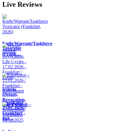
Live Reviews
Knife/Warrant/Taskforce
Toxicator
(Frank…
Sylosis,
Distant,
Revocation,
Knorkator –
Life Cycle…
23.01.2026 /
Frankfurt -
Bat…