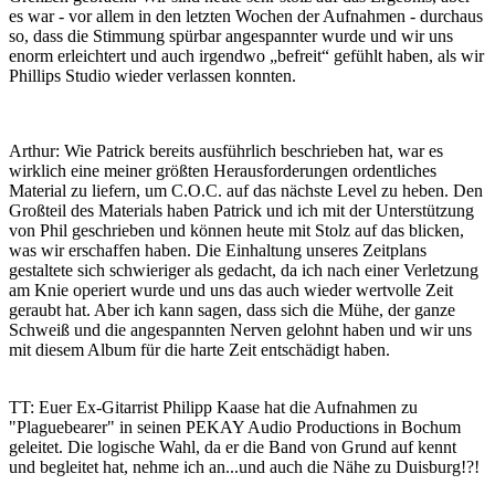
es war - vor allem in den letzten Wochen der Aufnahmen - durchaus
so, dass die Stimmung spürbar angespannter wurde und wir uns
enorm erleichtert und auch irgendwo „befreit“ gefühlt haben, als wir
Phillips Studio wieder verlassen konnten.
Arthur: Wie Patrick bereits ausführlich beschrieben hat, war es
wirklich eine meiner größten Herausforderungen ordentliches
Material zu liefern, um C.O.C. auf das nächste Level zu heben. Den
Großteil des Materials haben Patrick und ich mit der Unterstützung
von Phil geschrieben und können heute mit Stolz auf das blicken,
was wir erschaffen haben. Die Einhaltung unseres Zeitplans
gestaltete sich schwieriger als gedacht, da ich nach einer Verletzung
am Knie operiert wurde und uns das auch wieder wertvolle Zeit
geraubt hat. Aber ich kann sagen, dass sich die Mühe, der ganze
Schweiß und die angespannten Nerven gelohnt haben und wir uns
mit diesem Album für die harte Zeit entschädigt haben.
TT: Euer Ex-Gitarrist Philipp Kaase hat die Aufnahmen zu
"Plaguebearer" in seinen PEKAY Audio Productions in Bochum
geleitet. Die logische Wahl, da er die Band von Grund auf kennt
und begleitet hat, nehme ich an...und auch die Nähe zu Duisburg!?!