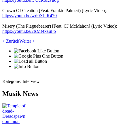
https://youtu.be/f7UcR0RPuog
Crown Of Creation [Feat. Frankie Palmeri) [Lyric Video]:
https://youtu.be/wrl9XhlR470
Misery (The Plaguebearer) [Feat. CJ McMahon] (Lyric Video):
https://youtu.be/2tsMf4xauFo
< Zurück
Weiter >
Kategorie:
Interview
Musik News