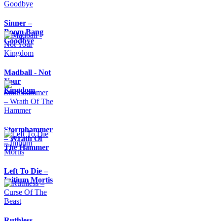
Sinner –
Boom Bang
Goodbye
Madball - Not
Your
Kingdom
Stormhammer
– Wrath Of
The Hammer
Left To Die –
Initium Mortis
Ruthless –