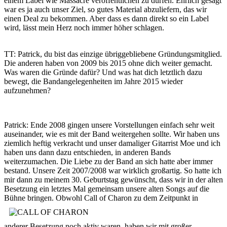
einem Label wie Massacre veröffentlichen zu dürfen. Ehrlich gesagt
war es ja auch unser Ziel, so gutes Material abzuliefern, das wir
einen Deal zu bekommen. Aber dass es dann direkt so ein Label
wird, lässt mein Herz noch immer höher schlagen.
TT: Patrick, du bist das einzige übriggebliebene Gründungsmitglied.
Die anderen haben von 2009 bis 2015 ohne dich weiter gemacht.
Was waren die Gründe dafür? Und was hat dich letztlich dazu
bewegt, die Bandangelegenheiten im Jahre 2015 wieder
aufzunehmen?
Patrick: Ende 2008 gingen unsere Vorstellungen einfach sehr weit
auseinander, wie es mit der Band weitergehen sollte. Wir haben uns
ziemlich heftig verkracht und unser damaliger Gitarrist Moe und ich
haben uns dann dazu entschieden, in anderen Bands
weiterzumachen. Die Liebe zu der Band an sich hatte aber immer
bestand. Unsere Zeit 2007/2008 war wirklich großartig. So hatte ich
mir dann zu meinem 30. Geburtstag gewünscht, dass wir in der alten
Besetzung ein letztes Mal gemeinsam unsere alten Songs auf die
Bühne bringen.
Obwohl Call of Charon zu dem Zeitpunkt in
anderer Besetzung noch aktiv waren, haben wir mit großer