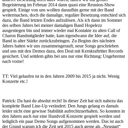
Begeisterung im Februar 2014 dann quasi eine Reunion-Show
gespielt. Einige von uns wollten daraufhin gerne mit der Band
weitermachen, doch die damalige, reguläre Besetzung entschied sich
dazu, die Band letzten Endes aufzulösen. Als ich dann im Sommer
des selben Jahres bei meiner damaligen Band Hopelezz
ausgestiegen bin und immer wieder mal Kontakte zu alten Call of
Charon Bandmitglieder hatte, kam irgendwann die Idee auf, die
Band in alter Stärke zurückzubringen. Zu Beginn des nächsten
Jahres hatten wir uns zusammengerauft, neue Songs geschrieben
und uns mit den Demos dazu, den Deal mit Kernkraftritter Records
gesichert. Und seitdem gibts bei uns nur eine Richtung: Ungebremst
nach vorne!
TT: Viel gelaufen ist in den Jahren 2009 bis 2015 ja nicht. Wenig
Konzerte etc.!
Patrick: Da hast du absolut recht! In dieser Zeit hat sich nahezu das
komplette Band Line-Up verändert. Den Jungs gelang es damals
leider nicht eine gewisse Stabilität aufrechtzuerhalten. So konnten in
den Jahren auch nur eine Handvoll Konzerte gespielt werden und
lediglich ein paar Demo Songs aufgenommen werden. Das ist auch
der Grund warum ich die Zeit seit 2015 auch gerne als „Neustart“