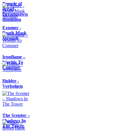
Temple of
dread-
Dreadspawn
dominion
Exumer -
Death Mask
Messiah
Ironflame –
Worlds To
Conquer
Hulder -
Verbolgen
The Scepter –
Shadows In
The Tower