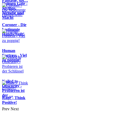
Fantasie, spi…
Dolmen Gate -
Mythos,
Melodie und
Macht
Coroner - Die
bestimmte
Handschrift!
Human
Fortress - Viel
zu poppig!
Nailed to
Obscurity -
Probieren ist
der …
Rage - Think
Positive!
Prev
Next