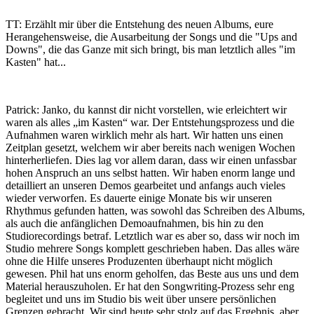
TT: Erzählt mir über die Entstehung des neuen Albums, eure
Herangehensweise, die Ausarbeitung der Songs und die "Ups and
Downs", die das Ganze mit sich bringt, bis man letztlich alles "im
Kasten" hat...
Patrick: Janko, du kannst dir nicht vorstellen, wie erleichtert wir
waren als alles „im Kasten“ war. Der Entstehungsprozess und die
Aufnahmen waren wirklich mehr als hart. Wir hatten uns einen
Zeitplan gesetzt, welchem wir aber bereits nach wenigen Wochen
hinterherliefen. Dies lag vor allem daran, dass wir einen unfassbar
hohen Anspruch an uns selbst hatten. Wir haben enorm lange und
detailliert an unseren Demos gearbeitet und anfangs auch vieles
wieder verworfen. Es dauerte einige Monate bis wir unseren
Rhythmus gefunden hatten, was sowohl das Schreiben des Albums,
als auch die anfänglichen Demoaufnahmen, bis hin zu den
Studiorecordings betraf. Letztlich war es aber so, dass wir noch im
Studio mehrere Songs komplett geschrieben haben. Das alles wäre
ohne die Hilfe unseres Produzenten überhaupt nicht möglich
gewesen. Phil hat uns enorm geholfen, das Beste aus uns und dem
Material herauszuholen. Er hat den Songwriting-Prozess sehr eng
begleitet und uns im Studio bis weit über unsere persönlichen
Grenzen gebracht. Wir sind heute sehr stolz auf das Ergebnis, aber