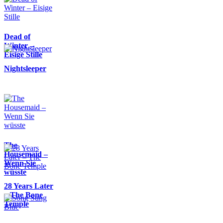
Dead of
Winter –
Eisige Stille
Nightsleeper
The
Housemaid –
Wenn Sie
wüsste
28 Years Later
– The Bone
Temple