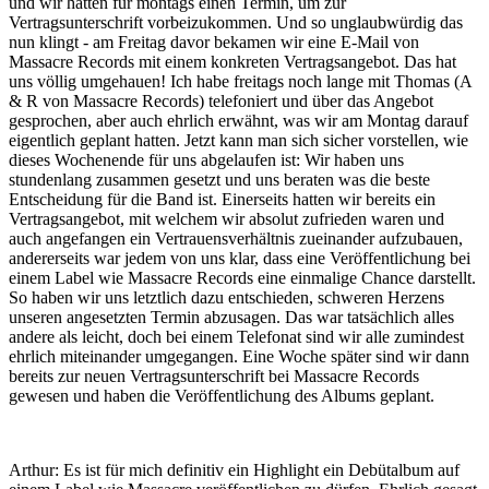
und wir hatten für montags einen Termin, um zur
Vertragsunterschrift vorbeizukommen. Und so unglaubwürdig das
nun klingt - am Freitag davor bekamen wir eine E-Mail von
Massacre Records mit einem konkreten Vertragsangebot. Das hat
uns völlig umgehauen! Ich habe freitags noch lange mit Thomas (A
& R von Massacre Records) telefoniert und über das Angebot
gesprochen, aber auch ehrlich erwähnt, was wir am Montag darauf
eigentlich geplant hatten. Jetzt kann man sich sicher vorstellen, wie
dieses Wochenende für uns abgelaufen ist: Wir haben uns
stundenlang zusammen gesetzt und uns beraten was die beste
Entscheidung für die Band ist. Einerseits hatten wir bereits ein
Vertragsangebot, mit welchem wir absolut zufrieden waren und
auch angefangen ein Vertrauensverhältnis zueinander aufzubauen,
andererseits war jedem von uns klar, dass eine Veröffentlichung bei
einem Label wie Massacre Records eine einmalige Chance darstellt.
So haben wir uns letztlich dazu entschieden, schweren Herzens
unseren angesetzten Termin abzusagen. Das war tatsächlich alles
andere als leicht, doch bei einem Telefonat sind wir alle zumindest
ehrlich miteinander umgegangen. Eine Woche später sind wir dann
bereits zur neuen Vertragsunterschrift bei Massacre Records
gewesen und haben die Veröffentlichung des Albums geplant.
Arthur: Es ist für mich definitiv ein Highlight ein Debütalbum auf