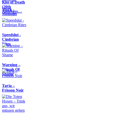
Kiss of Death
(20th
Mork -
Annivers…
Monolitt
Speedslut -
Cimbrian
Rites
Warning –
Rituals Of
Shame
Tarja –
Frisson Noir