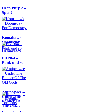
Deep Purple –
Splat!
Komahawk –
Doomsday
For
Democracy
FB1964 –
Punk und so
Antipeewee –
Under The
Banner Of
The Old…