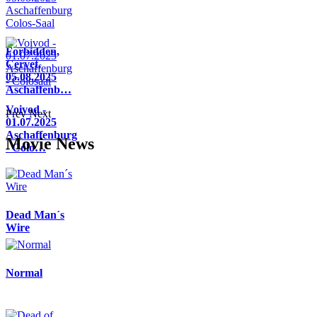
Forbidden,
Cervet,
05.08.2025
Aschaffenb…
Voivod -
Prev
Next
01.07.2025
Aschaffenburg
Movie News
- Colo…
Dead Man´s
Wire
Normal