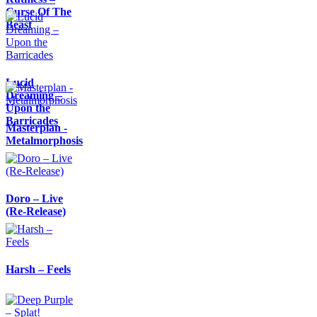
Curse Of The
Beast
Lucid
Dreaming –
Upon the
Barricades
Masterplan -
Metalmorphosis
Doro – Live
(Re-Release)
Harsh – Feels