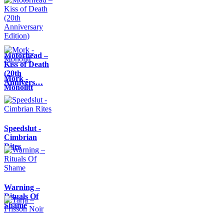
Motörhead –
Kiss of Death
(20th
Mork -
Annivers…
Monolitt
Speedslut -
Cimbrian
Rites
Warning –
Rituals Of
Shame