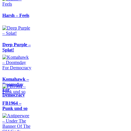
Harsh – Feels
Deep Purple –
Splat!
Komahawk –
Doomsday
For
Democracy
FB1964 –
Punk und so