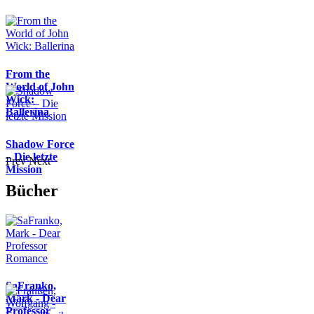
From the
World of John
Wick:
Ballerina
Shadow Force
– Die letzte
Prev
Next
Mission
Bücher
SaFranko,
Mark - Dear
Professor