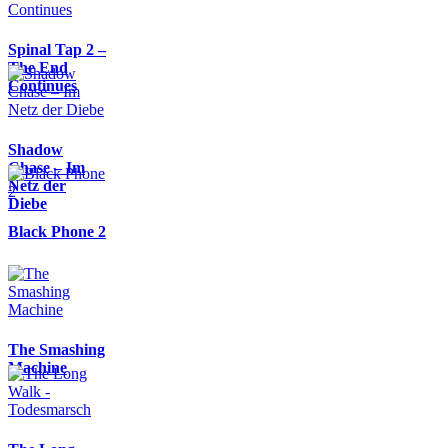
Spinal Tap 2 –
The End
Continues
Shadow
Chase – Im
Netz der
Diebe
Black Phone 2
The Smashing
Machine