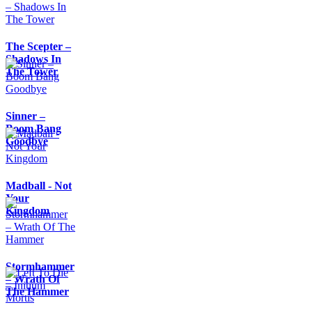
The Scepter –
Shadows In
The Tower
Sinner –
Boom Bang
Goodbye
Madball - Not
Your
Kingdom
Stormhammer
– Wrath Of
The Hammer