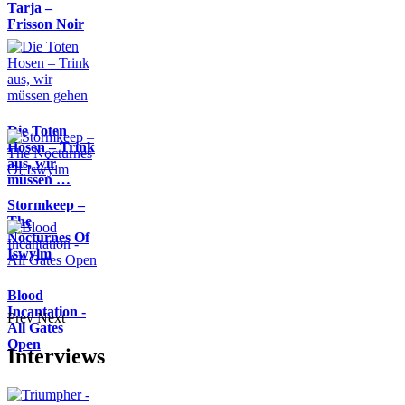
Tarja –
Frisson Noir
Die Toten
Hosen – Trink
aus, wir
müssen …
Stormkeep –
The
Nocturnes Of
Iswylm
Blood
Incantation -
Prev
Next
All Gates
Open
Interviews