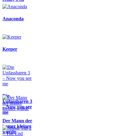
Anaconda
Keeper
Die
Unfassbaren 3
– Now you see
me
Der Mann der
immer kleiner
wurde