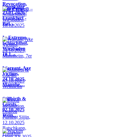
Revocation,
Knorkator –
Life Cycle…
23.01.2026 /
Frankfurt -
Bat…
In Extremo –
Schlachthof,
Wiesbaden
18.1…
Warrant, Axe
Victims,
24.10.2025,
Mannhe…
Stillbirth &
Guests,
02.10.2025
Wein…