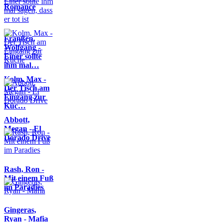
Romance
Franßen,
Wolfgang -
Einer sollte
ihm mal…
Kolm, Max -
Der Tisch am
Eingang zur
Küc…
Abbott,
Megan - El
Dorado Drive
Rash, Ron -
Mit einem Fuß
im Paradies
Gingeras,
Ryan - Mafia