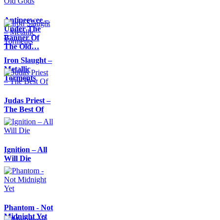
Antipeewee –
Under The
Banner Of
The Old…
Iron Slaught –
Metallic
Torments
Judas Priest –
The Best Of
Ignition – All
Will Die
Phantom - Not
Midnight Yet