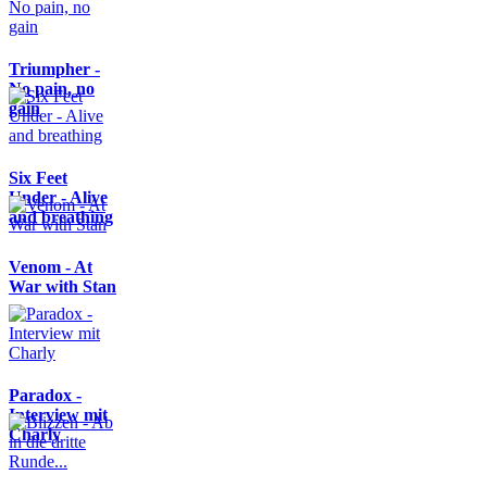
Triumpher -
No pain, no
gain
Six Feet
Under - Alive
and breathing
Venom - At
War with Stan
Paradox -
Interview mit
Charly