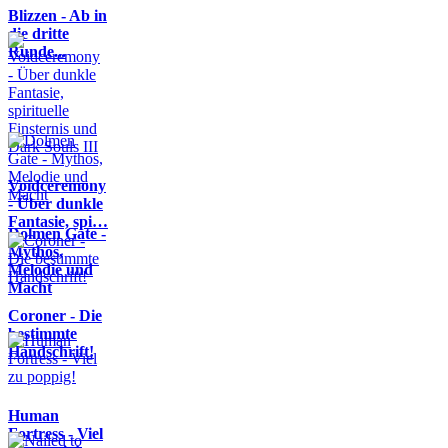
Blizzen - Ab in
die dritte
Runde...
Voidceremony
- Über dunkle
Fantasie, spi…
Dolmen Gate -
Mythos,
Melodie und
Macht
Coroner - Die
bestimmte
Handschrift!
Human
Fortress - Viel