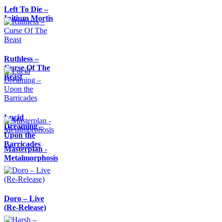
Left To Die –
Initium Mortis
Ruthless –
Curse Of The
Beast
Lucid
Dreaming –
Upon the
Barricades
Masterplan -
Metalmorphosis
Doro – Live
(Re-Release)