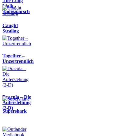
The Long
Walk -
Todesmarsch
Caught
Stealing
Together –
Unzertrennlich
Dracula – Die
Auferstehung
(2-D)
Supershark