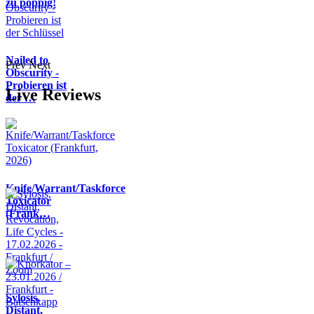
zu poppig!
Nailed to
Prev
Next
Obscurity -
Probieren ist
Live Reviews
der …
Knife/Warrant/Taskforce
Toxicator
(Frank…
Sylosis,
Distant,