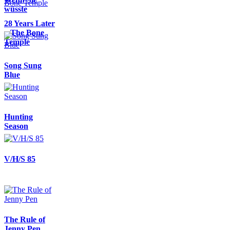
wüsste
28 Years Later
– The Bone
Temple
Song Sung
Blue
Hunting
Season
V/H/S 85
The Rule of
Jenny Pen