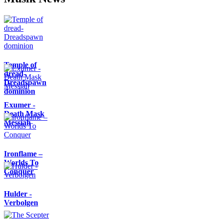
Temple of
dread-
Dreadspawn
dominion
Exumer -
Death Mask
Messiah
Ironflame –
Worlds To
Conquer
Hulder -
Verbolgen