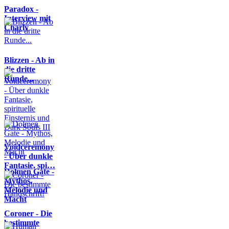
Paradox -
Interview mit
Charly
Blizzen - Ab in
die dritte
Runde...
Voidceremony
- Über dunkle
Fantasie, spi…
Dolmen Gate -
Mythos,
Melodie und
Macht
Coroner - Die
bestimmte