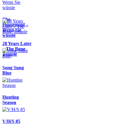
The
Housemaid –
Wenn Sie
wüsste
28 Years Later
– The Bone
Temple
Song Sung
Blue
Hunting
Season
V/H/S 85