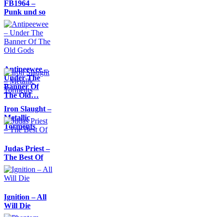
FB1964 –
Punk und so
Antipeewee –
Under The
Banner Of
The Old…
Iron Slaught –
Metallic
Torments
Judas Priest –
The Best Of
Ignition – All
Will Die