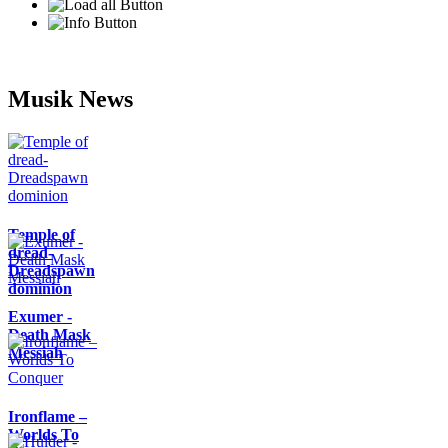
Musik News
Temple of
dread-
Dreadspawn
dominion
Exumer -
Death Mask
Messiah
Ironflame –
Worlds To