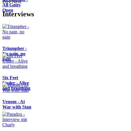
Prev
Next
All Gates
Open
Interviews
Triumpher -
No pain, no
gain
Six Feet
Under - Alive
and breathing
Venom - At
War with Stan