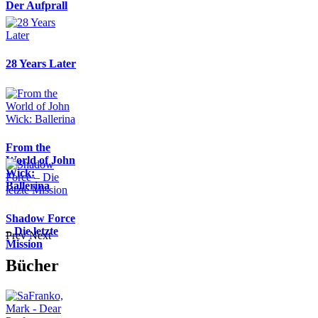
Der Aufprall
28 Years Later
From the
World of John
Wick:
Ballerina
Shadow Force
– Die letzte
Prev
Next
Mission
Bücher