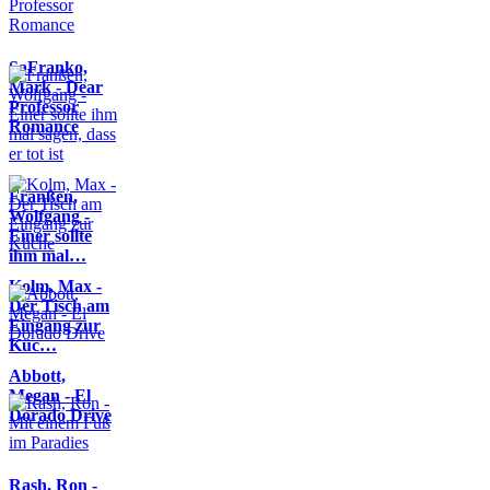
SaFranko,
Mark - Dear
Professor
Romance
Franßen,
Wolfgang -
Einer sollte
ihm mal…
Kolm, Max -
Der Tisch am
Eingang zur
Küc…
Abbott,
Megan - El
Dorado Drive
Rash, Ron -