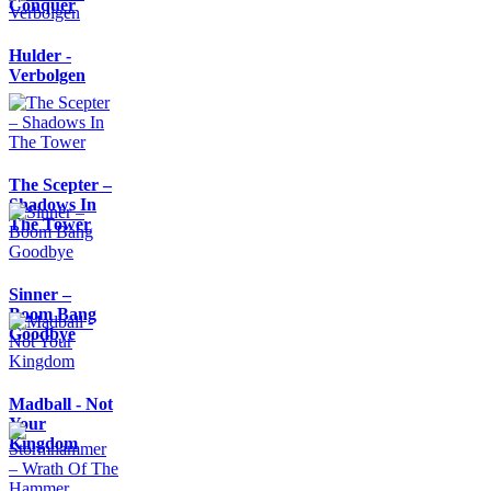
Conquer
Hulder -
Verbolgen
The Scepter –
Shadows In
The Tower
Sinner –
Boom Bang
Goodbye
Madball - Not
Your
Kingdom