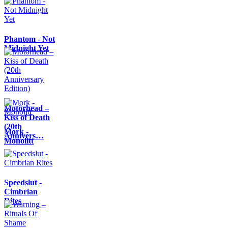
Phantom - Not
Midnight Yet
Motörhead –
Kiss of Death
(20th
Mork -
Annivers…
Monolitt
Speedslut -
Cimbrian
Rites