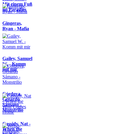
Mit einem Fuß
im Paradies
Gingeras,
Ryan - Mafia
Gailey, Samuel
W. - Komm
mit mir
Córdova,
Gerardo
Sámano -
Monstrilio
Cassidy, Nat -
When the