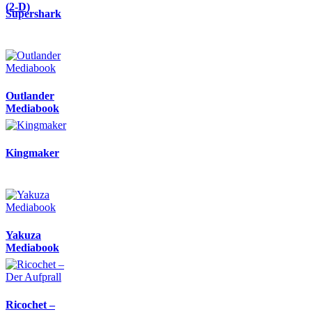
(2-D)
Supershark
Outlander
Mediabook
Kingmaker
Yakuza
Mediabook
Ricochet –