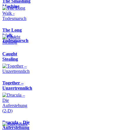
The Smashing
Machine
The Long
Walk -
Todesmarsch
Caught
Stealing
Together –
Unzertrennlich
Dracula – Die
Auferstehung