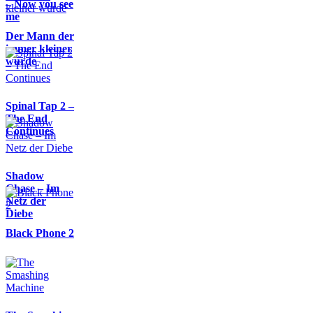
– Now you see
me
Der Mann der
immer kleiner
wurde
Spinal Tap 2 –
The End
Continues
Shadow
Chase – Im
Netz der
Diebe
Black Phone 2