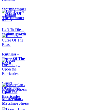
Stormhammer
– Wrath Of
The Hammer
Left To Die –
Initium Mortis
Ruthless –
Curse Of The
Beast
Lucid
Dreaming –
Upon the
Barricades
Masterplan -
Metalmorphosis