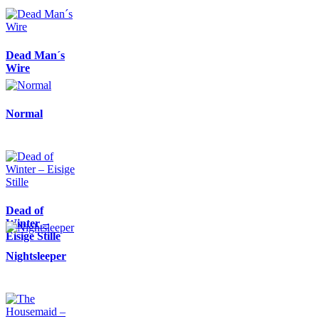
Dead Man´s
Wire
Normal
Dead of
Winter –
Eisige Stille
Nightsleeper