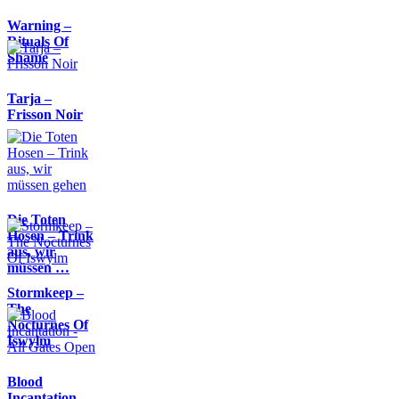
Warning –
Rituals Of
Shame
Tarja –
Frisson Noir
Die Toten
Hosen – Trink
aus, wir
müssen …
Stormkeep –
The
Nocturnes Of
Iswylm
Blood
Incantation -