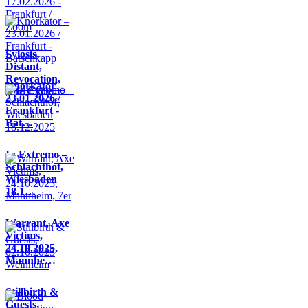
Sylosis,
Distant,
Revocation,
Knorkator –
Life Cycle…
23.01.2026 /
Frankfurt -
Bat…
In Extremo –
Schlachthof,
Wiesbaden
18.1…
Warrant, Axe
Victims,
24.10.2025,
Mannhe…
Stillbirth &
Guests,