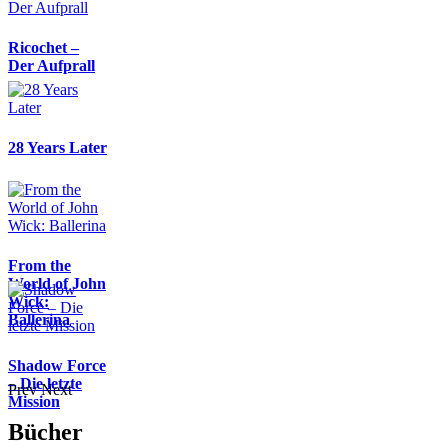
Ricochet –
Der Aufprall
28 Years Later
From the
World of John
Wick:
Ballerina
Shadow Force
– Die letzte
Prev
Next
Mission
Bücher