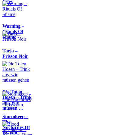
Rites
Warning –
Rituals Of
Shame
Tarja –
Frisson Noir
Die Toten
Hosen – Trink
aus, wir
müssen …
Stormkeep –
The
Nocturnes Of
Iswylm