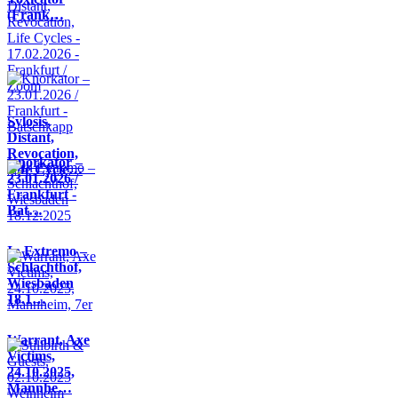
(Frank…
Sylosis,
Distant,
Revocation,
Knorkator –
Life Cycle…
23.01.2026 /
Frankfurt -
Bat…
In Extremo –
Schlachthof,
Wiesbaden
18.1…
Warrant, Axe
Victims,
24.10.2025,
Mannhe…