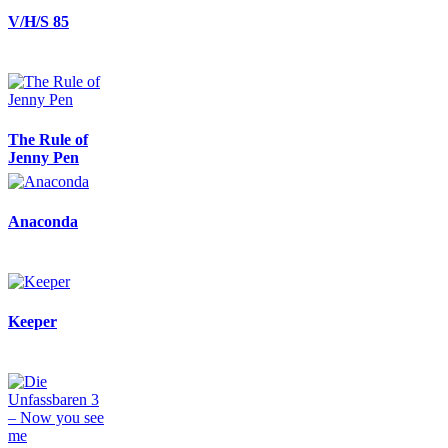
V/H/S 85
The Rule of
Jenny Pen
Anaconda
Keeper