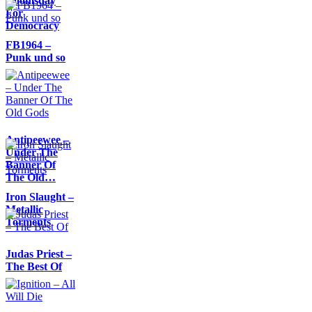
Doomsday
For
Democracy
FB1964 –
Punk und so
Antipeewee –
Under The
Banner Of
The Old…
Iron Slaught –
Metallic
Torments
Judas Priest –
The Best Of