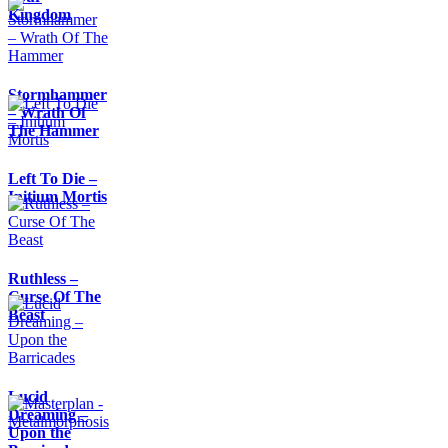
Kingdom
Stormhammer
– Wrath Of
The Hammer
Left To Die –
Initium Mortis
Ruthless –
Curse Of The
Beast
Lucid
Dreaming –
Upon the