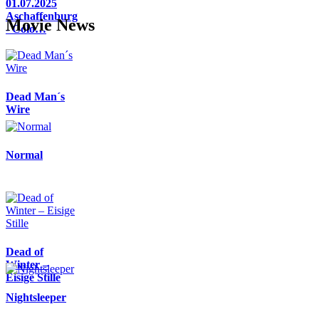
01.07.2025
Aschaffenburg
Movie News
- Colo…
Dead Man´s
Wire
Normal
Dead of
Winter –
Eisige Stille
Nightsleeper