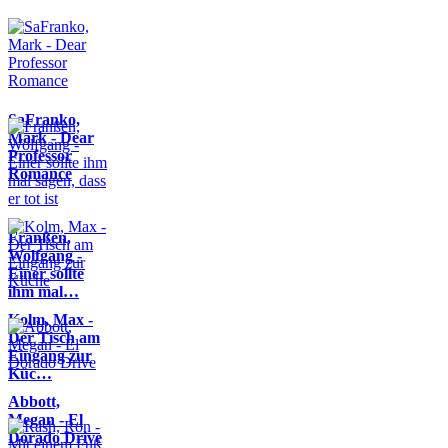
SaFranko,
Mark - Dear
Professor
Romance
Franßen,
Wolfgang -
Einer sollte
ihm mal…
Kolm, Max -
Der Tisch am
Eingang zur
Küc…
Abbott,
Megan - El
Dorado Drive