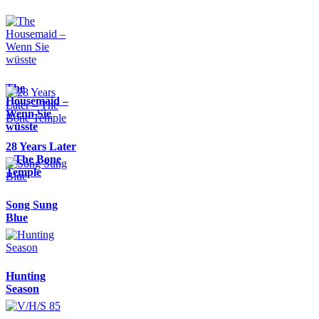
The
Housemaid –
Wenn Sie
wüsste
28 Years Later
– The Bone
Temple
Song Sung
Blue
Hunting
Season