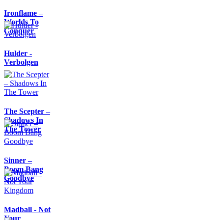
Ironflame –
Worlds To
Conquer
Hulder -
Verbolgen
The Scepter –
Shadows In
The Tower
Sinner –
Boom Bang
Goodbye
Madball - Not
Your