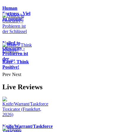
Human
Fortress - Viel
zu poppig!
Nailed to
Obscurity -
Probieren ist
der …
Rage - Think
Positive!
Prev
Next
Live Reviews
Knife/Warrant/Taskforce
Toxicator