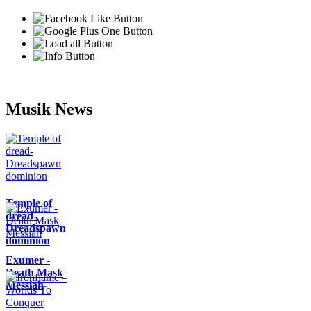
Musik News
Temple of
dread-
Dreadspawn
dominion
Exumer -
Death Mask
Messiah