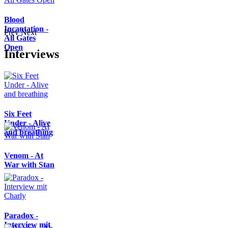
Blood
Incantation -
Prev
Next
All Gates
Open
Interviews
Six Feet
Under - Alive
and breathing
Venom - At
War with Stan
Paradox -
Interview mit