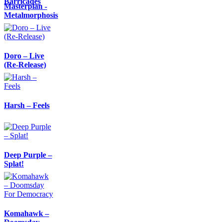
Barricades
Masterplan -
Metalmorphosis
Doro – Live
(Re-Release)
Harsh – Feels
Deep Purple –
Splat!
Komahawk –