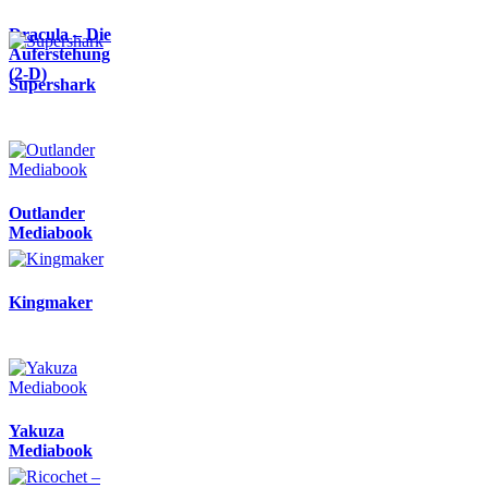
Dracula – Die
Auferstehung
(2-D)
Supershark
Outlander
Mediabook
Kingmaker
Yakuza
Mediabook