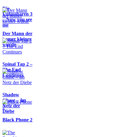
Die
Unfassbaren 3
– Now you see
me
Der Mann der
immer kleiner
wurde
Spinal Tap 2 –
The End
Continues
Shadow
Chase – Im
Netz der
Diebe
Black Phone 2