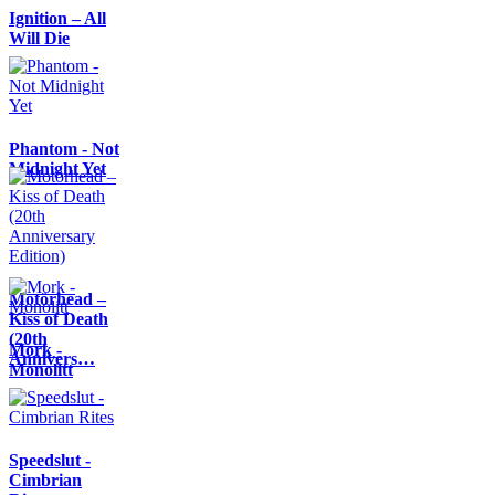
Ignition – All
Will Die
Phantom - Not
Midnight Yet
Motörhead –
Kiss of Death
(20th
Mork -
Annivers…
Monolitt
Speedslut -
Cimbrian