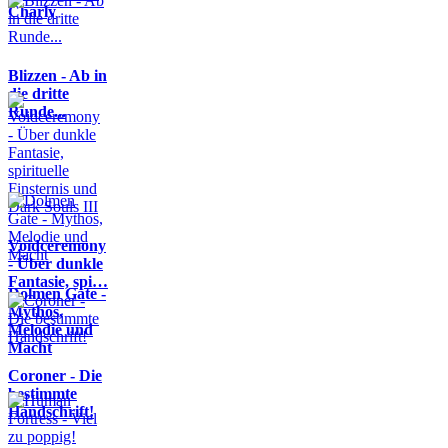
Charly
Blizzen - Ab in
die dritte
Runde...
Voidceremony
- Über dunkle
Fantasie, spi…
Dolmen Gate -
Mythos,
Melodie und
Macht
Coroner - Die
bestimmte
Handschrift!