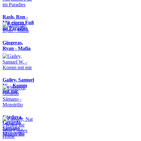
Rash, Ron -
Mit einem Fuß
im Paradies
Gingeras,
Ryan - Mafia
Gailey, Samuel
W. - Komm
mit mir
Córdova,
Gerardo
Sámano -
Monstrilio