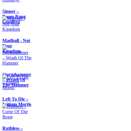
Sinner –
Boom Bang
Goodbye
Madball - Not
Your
Kingdom
Stormhammer
– Wrath Of
The Hammer
Left To Die –
Initium Mortis
Ruthless –