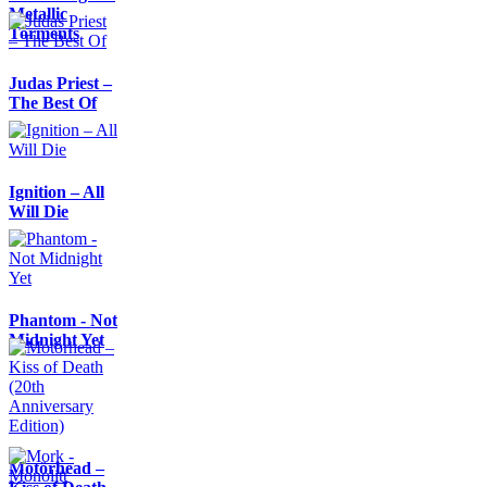
Metallic
Torments
Judas Priest –
The Best Of
Ignition – All
Will Die
Phantom - Not
Midnight Yet
Motörhead –