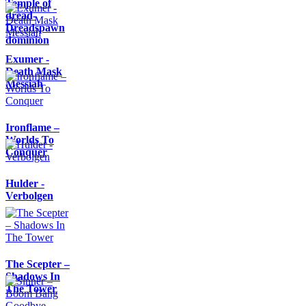
Temple of
dread-
Dreadspawn
dominion
Exumer -
Death Mask
Messiah
Ironflame –
Worlds To
Conquer
Hulder -
Verbolgen
The Scepter –
Shadows In
The Tower