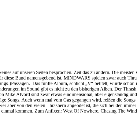
nes auf unseren Seiten besprochen. Zeit das zu ändern. Die meisten
ür diese Band namensgebend ist. MINDWARS spielen zwar auch Thrash, 
angs-)Passagen. Das fünfte Album, schlicht „V“ betitelt, wurde schon i
 Änderungen im Sound gibt es nicht zu den bisherigen Alben. Der Thr
s von Mike Alvord sind zwar etwas eindimensional, aber eigenständig 
ge Songs. Auch wenn mal vom Gas gegangen wird, reißen die Songs mi
 aber von den vielen Thrashern angeödet ist, die sich bei den immer g
t einmal kommen. Zum Anfixen: West Of Nowhere, Chasing The Wind,