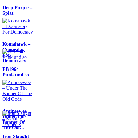
Deep Purple –
Splat!
Komahawk –
Doomsday
For
Democracy
FB1964 –
Punk und so
Antipeewee –
Under The
Banner Of
The Old…
Iron Slaught –