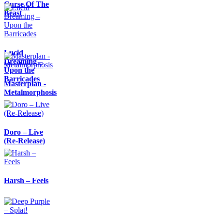
Curse Of The
Beast
Lucid
Dreaming –
Upon the
Barricades
Masterplan -
Metalmorphosis
Doro – Live
(Re-Release)
Harsh – Feels