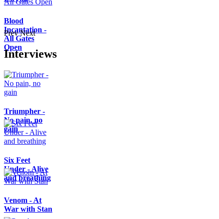
Blood
Incantation -
Prev
Next
All Gates
Open
Interviews
Triumpher -
No pain, no
gain
Six Feet
Under - Alive
and breathing
Venom - At
War with Stan