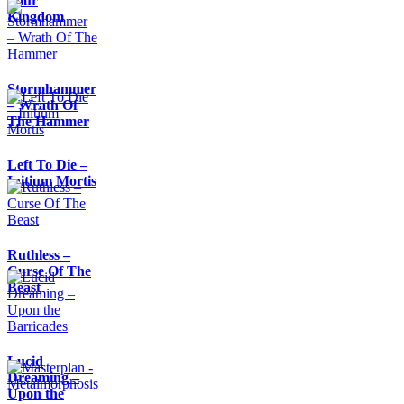
Your
Kingdom
Stormhammer
– Wrath Of
The Hammer
Left To Die –
Initium Mortis
Ruthless –
Curse Of The
Beast
Lucid
Dreaming –
Upon the