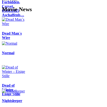
Forbidden,
Cervet,
Movie News
05.08.2025
Aschaffenb…
Dead Man´s
Wire
Normal
Dead of
Winter –
Eisige Stille
Nightsleeper