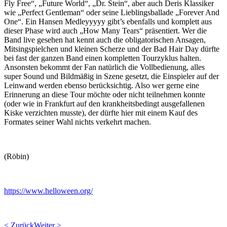
Fly Free“, „Future World“, „Dr. Stein“, aber auch Deris Klassiker
wie „Perfect Gentleman“ oder seine Lieblingsballade „Forever And
One“. Ein Hansen Medleyyyyy gibt’s ebenfalls und komplett aus
dieser Phase wird auch „How Many Tears“ präsentiert. Wer die
Band live gesehen hat kennt auch die obligatorischen Ansagen,
Mitsingspielchen und kleinen Scherze und der Bad Hair Day dürfte
bei fast der ganzen Band einen kompletten Tourzyklus halten.
Ansonsten bekommt der Fan natürlich die Vollbedienung, alles
super Sound und Bildmäßig in Szene gesetzt, die Einspieler auf der
Leinwand werden ebenso berücksichtig. Also wer gerne eine
Erinnerung an diese Tour möchte oder nicht teilnehmen konnte
(oder wie in Frankfurt auf den krankheitsbedingt ausgefallenen
Kiske verzichten musste), der dürfte hier mit einem Kauf des
Formates seiner Wahl nichts verkehrt machen.
(Röbin)
https://www.helloween.org/
< Zurück
Weiter >