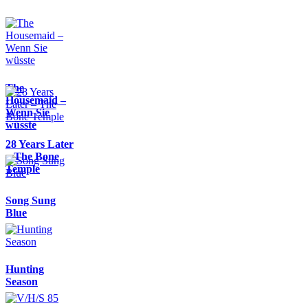
The
Housemaid –
Wenn Sie
wüsste
28 Years Later
– The Bone
Temple
Song Sung
Blue
Hunting
Season