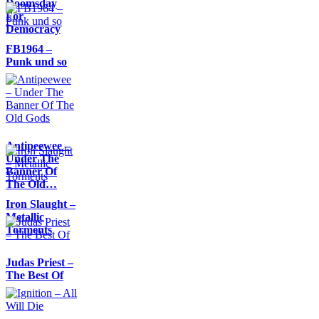
Doomsday
For
Democracy
FB1964 –
Punk und so
Antipeewee –
Under The
Banner Of
The Old…
Iron Slaught –
Metallic
Torments
Judas Priest –
The Best Of