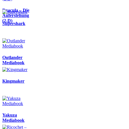
Dracula – Die
Auferstehung
(2-D)
Supershark
Outlander
Mediabook
Kingmaker
Yakuza
Mediabook