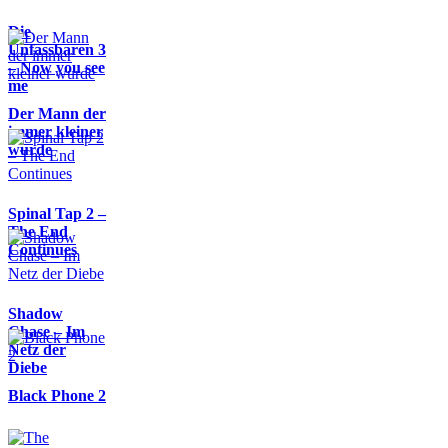
Die
Unfassbaren 3
– Now you see
me
Der Mann der
immer kleiner
wurde
Spinal Tap 2 –
The End
Continues
Shadow
Chase – Im
Netz der
Diebe
Black Phone 2