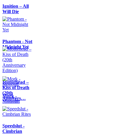
Ignition – All
Will Die
Phantom - Not
Midnight Yet
Motörhead –
Kiss of Death
(20th
Mork -
Annivers…
Monolitt
Speedslut -
Cimbrian