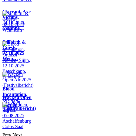
Warrant, Axe
Victims,
24.10.2025,
Mannhe…
Stillbirth &
Guests,
02.10.2025
Wein…
Blood
Incantation,
Wacken Open
Oranssi
Air 2025
Pazuzu,
(Festivalbericht)
Sijji…
Prev
Next