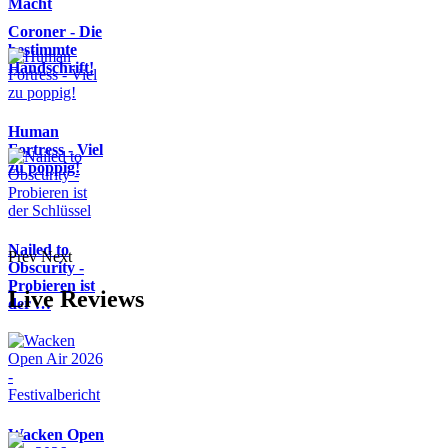
Macht
Coroner - Die
bestimmte
Handschrift!
Human
Fortress - Viel
zu poppig!
Nailed to
Prev
Next
Obscurity -
Probieren ist
Live Reviews
der …
Wacken Open