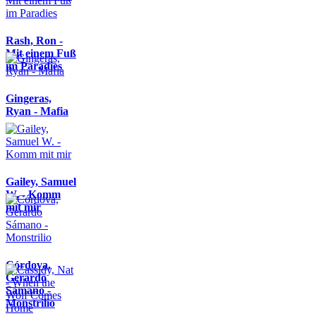
Rash, Ron -
Mit einem Fuß
im Paradies
Gingeras,
Ryan - Mafia
Gailey, Samuel
W. - Komm
mit mir
Córdova,
Gerardo
Sámano -
Monstrilio