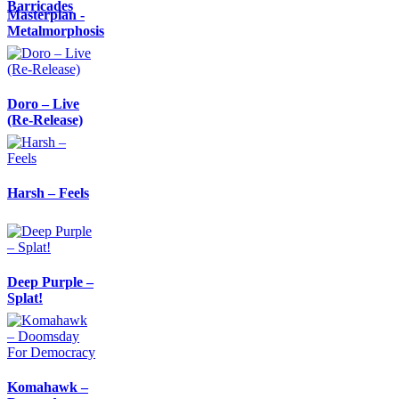
Barricades
Masterplan -
Metalmorphosis
Doro – Live
(Re-Release)
Harsh – Feels
Deep Purple –
Splat!
Komahawk –