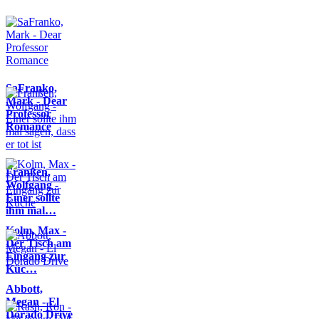
SaFranko,
Mark - Dear
Professor
Romance
Franßen,
Wolfgang -
Einer sollte
ihm mal…
Kolm, Max -
Der Tisch am
Eingang zur
Küc…
Abbott,
Megan - El
Dorado Drive