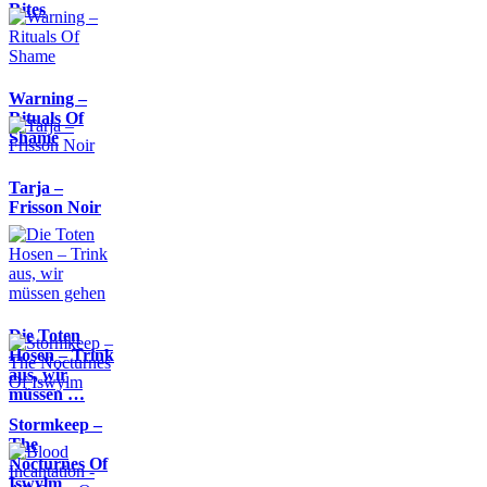
Rites
Warning –
Rituals Of
Shame
Tarja –
Frisson Noir
Die Toten
Hosen – Trink
aus, wir
müssen …
Stormkeep –
The
Nocturnes Of
Iswylm