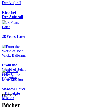
Ricochet –
Der Aufprall
28 Years Later
From the
World of John
Wick:
Ballerina
Shadow Force
– Die letzte
Prev
Next
Mission
Bücher