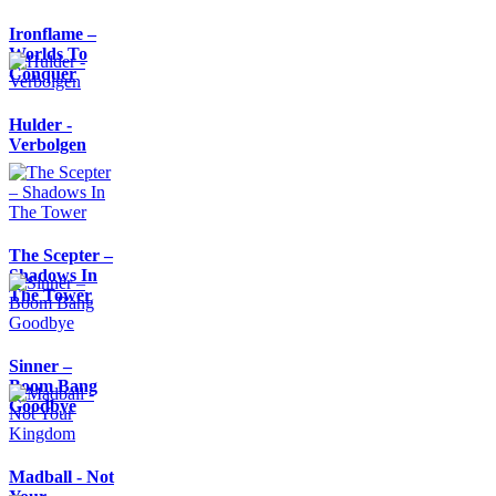
Ironflame –
Worlds To
Conquer
Hulder -
Verbolgen
The Scepter –
Shadows In
The Tower
Sinner –
Boom Bang
Goodbye
Madball - Not