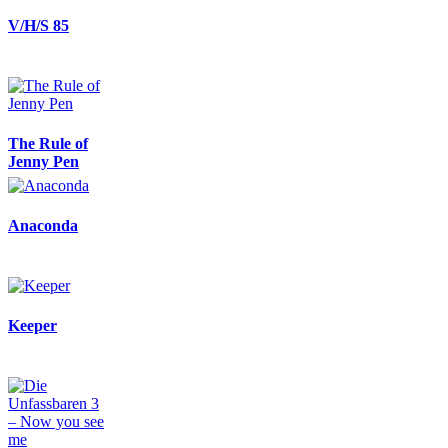
V/H/S 85
The Rule of
Jenny Pen
Anaconda
Keeper