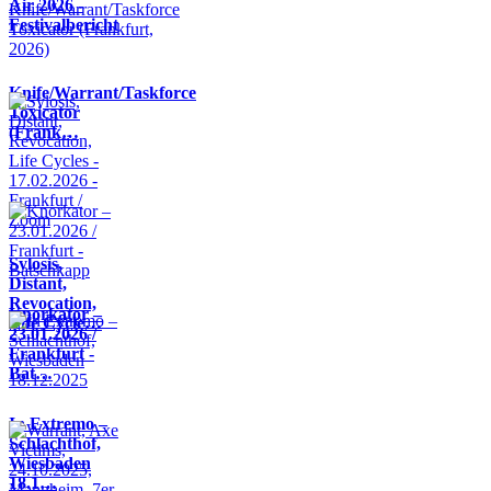
Air 2026 -
Festivalbericht
Knife/Warrant/Taskforce
Toxicator
(Frank…
Sylosis,
Distant,
Revocation,
Knorkator –
Life Cycle…
23.01.2026 /
Frankfurt -
Bat…
In Extremo –
Schlachthof,
Wiesbaden
18.1…