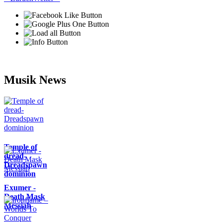
Musik News
Temple of
dread-
Dreadspawn
dominion
Exumer -
Death Mask
Messiah