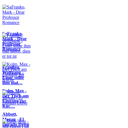
SaFranko,
Mark - Dear
Professor
Romance
Franßen,
Wolfgang -
Einer sollte
ihm mal…
Kolm, Max -
Der Tisch am
Eingang zur
Küc…
Abbott,
Megan - El
Dorado Drive