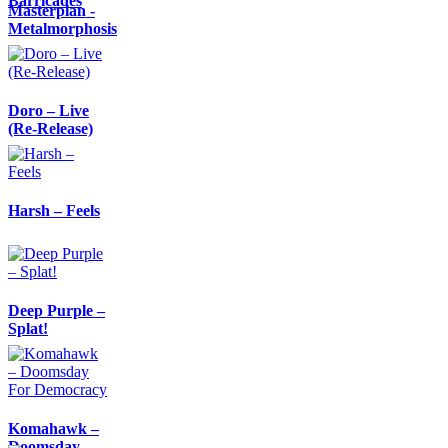
Barricades
Masterplan -
Metalmorphosis
Doro – Live
(Re-Release)
Harsh – Feels
Deep Purple –
Splat!
Komahawk –
Doomsday