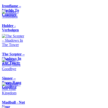
Ironflame –
Worlds To
Conquer
Hulder -
Verbolgen
The Scepter –
Shadows In
The Tower
Sinner –
Boom Bang
Goodbye
Madball - Not
Your