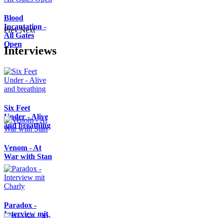
Blood
Incantation -
Prev
Next
All Gates
Open
Interviews
Six Feet
Under - Alive
and breathing
Venom - At
War with Stan
Paradox -
Interview mit