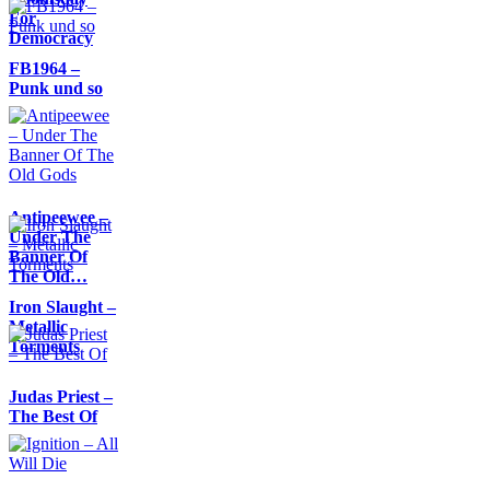
For
Democracy
FB1964 –
Punk und so
Antipeewee –
Under The
Banner Of
The Old…
Iron Slaught –
Metallic
Torments
Judas Priest –
The Best Of