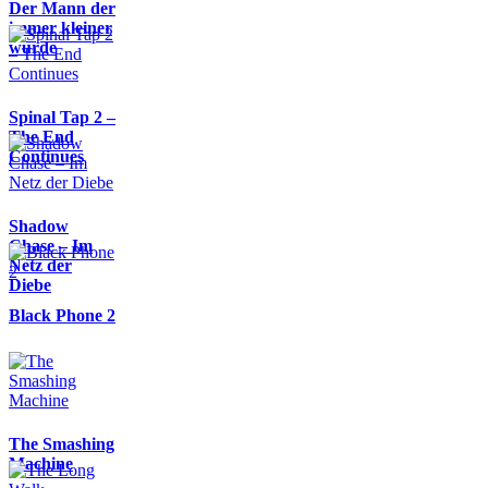
Der Mann der
immer kleiner
wurde
Spinal Tap 2 –
The End
Continues
Shadow
Chase – Im
Netz der
Diebe
Black Phone 2
The Smashing
Machine