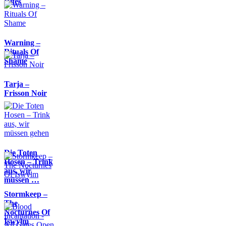
Rites
Warning –
Rituals Of
Shame
Tarja –
Frisson Noir
Die Toten
Hosen – Trink
aus, wir
müssen …
Stormkeep –
The
Nocturnes Of
Iswylm