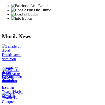
Musik News
Temple of
dread-
Dreadspawn
dominion
Exumer -
Death Mask
Messiah