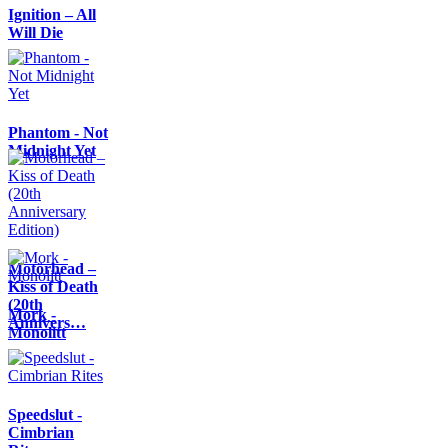
Ignition – All
Will Die
Phantom - Not
Midnight Yet
Motörhead –
Kiss of Death
(20th
Mork -
Annivers…
Monolitt
Speedslut -
Cimbrian