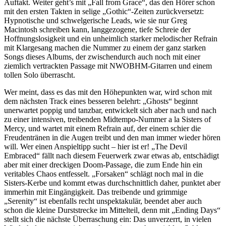
Auftakt. Weiter geht’s mit „Fall from Grace“, das den Hörer schon
mit den ersten Takten in selige „Gothic“-Zeiten zurückversetzt:
Hypnotische und schwelgerische Leads, wie sie nur Greg
Macintosh schreiben kann, langgezogene, tiefe Schreie der
Hoffnungslosigkeit und ein unheimlich starker melodischer Refrain
mit Klargesang machen die Nummer zu einem der ganz starken
Songs dieses Albums, der zwischendurch auch noch mit einer
ziemlich vertrackten Passage mit NWOBHM-Gitarren und einem
tollen Solo überrascht.
Wer meint, dass es das mit den Höhepunkten war, wird schon mit
dem nächsten Track eines besseren belehrt: „Ghosts“ beginnt
unerwartet poppig und tanzbar, entwickelt sich aber nach und nach
zu einer intensiven, treibenden Midtempo-Nummer a la Sisters of
Mercy, und wartet mit einem Refrain auf, der einem schier die
Freudentränen in die Augen treibt und den man immer wieder hören
will. Wer einen Anspieltipp sucht – hier ist er! „The Devil
Embraced“ fällt nach diesem Feuerwerk zwar etwas ab, entschädigt
aber mit einer dreckigen Doom-Passage, die zum Ende hin ein
veritables Chaos entfesselt. „Forsaken“ schlägt noch mal in die
Sisters-Kerbe und kommt etwas durchschnittlich daher, punktet aber
immerhin mit Eingängigkeit. Das treibende und grimmige
„Serenity“ ist ebenfalls recht unspektakulär, beendet aber auch
schon die kleine Durststrecke im Mittelteil, denn mit „Ending Days“
stellt sich die nächste Überraschung ein: Das unverzerrt, in vielen