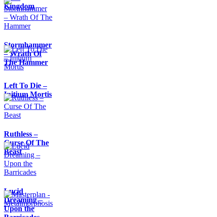
Kingdom
Stormhammer
– Wrath Of
The Hammer
Left To Die –
Initium Mortis
Ruthless –
Curse Of The
Beast
Lucid
Dreaming –
Upon the