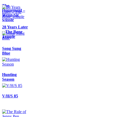
The
Housemaid –
Wenn Sie
wüsste
28 Years Later
– The Bone
Temple
Song Sung
Blue
Hunting
Season
V/H/S 85