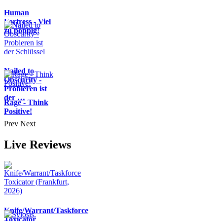
Human
Fortress - Viel
zu poppig!
Nailed to
Obscurity -
Probieren ist
der …
Rage - Think
Positive!
Prev
Next
Live Reviews
Knife/Warrant/Taskforce
Toxicator