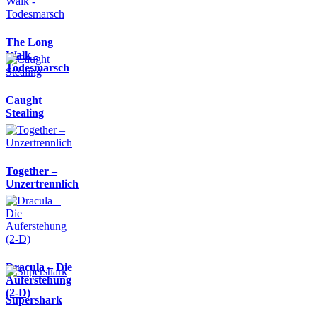
The Long
Walk -
Todesmarsch
Caught
Stealing
Together –
Unzertrennlich
Dracula – Die
Auferstehung
(2-D)
Supershark