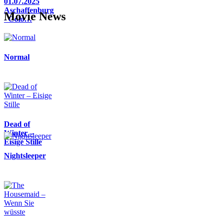
01.07.2025
Aschaffenburg
Movie News
- Colo…
Normal
Dead of
Winter –
Eisige Stille
Nightsleeper