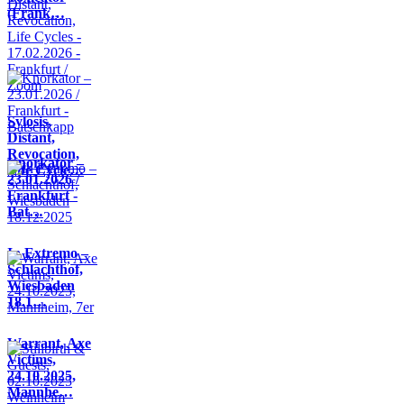
(Frank…
Sylosis,
Distant,
Revocation,
Knorkator –
Life Cycle…
23.01.2026 /
Frankfurt -
Bat…
In Extremo –
Schlachthof,
Wiesbaden
18.1…
Warrant, Axe
Victims,
24.10.2025,
Mannhe…