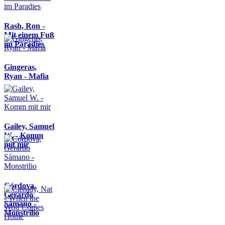
Rash, Ron -
Mit einem Fuß
im Paradies
Gingeras,
Ryan - Mafia
Gailey, Samuel
W. - Komm
mit mir
Córdova,
Gerardo
Sámano -
Monstrilio