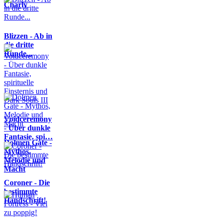
Charly
Blizzen - Ab in
die dritte
Runde...
Voidceremony
- Über dunkle
Fantasie, spi…
Dolmen Gate -
Mythos,
Melodie und
Macht
Coroner - Die
bestimmte
Handschrift!