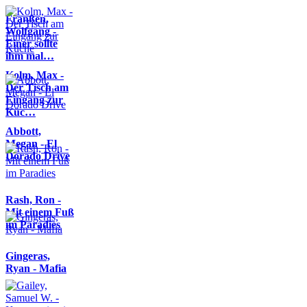
Franßen,
Wolfgang -
Einer sollte
ihm mal…
Kolm, Max -
Der Tisch am
Eingang zur
Küc…
Abbott,
Megan - El
Dorado Drive
Rash, Ron -
Mit einem Fuß
im Paradies
Gingeras,
Ryan - Mafia