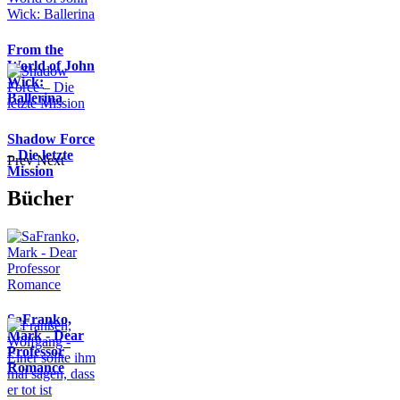
From the
World of John
Wick:
Ballerina
Shadow Force
– Die letzte
Prev
Next
Mission
Bücher
SaFranko,
Mark - Dear
Professor
Romance