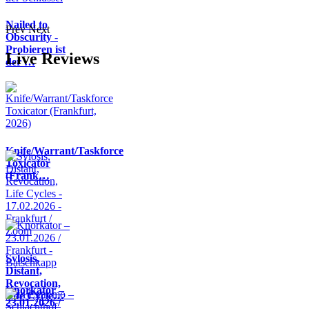
Nailed to
Prev
Next
Obscurity -
Probieren ist
Live Reviews
der …
Knife/Warrant/Taskforce
Toxicator
(Frank…
Sylosis,
Distant,
Revocation,
Knorkator –
Life Cycle…
23.01.2026 /