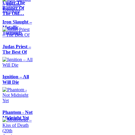
Under The
Banner Of
The Old…
Iron Slaught –
Metallic
Torments
Judas Priest –
The Best Of
Ignition – All
Will Die
Phantom - Not
Midnight Yet