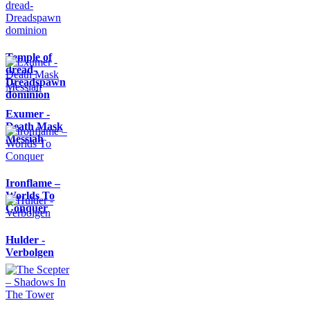
Temple of
dread-
Dreadspawn
dominion
Exumer -
Death Mask
Messiah
Ironflame –
Worlds To
Conquer
Hulder -
Verbolgen