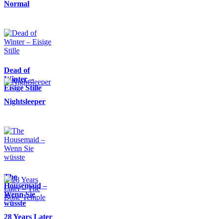
Normal
Dead of
Winter –
Eisige Stille
Nightsleeper
The
Housemaid –
Wenn Sie
wüsste
28 Years Later