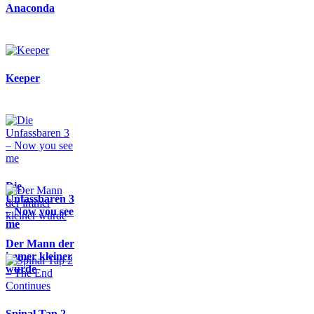
Anaconda
Keeper
Die
Unfassbaren 3
– Now you see
me
Der Mann der
immer kleiner
wurde
Spinal Tap 2 –