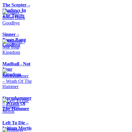
The Scepter –
Shadows In
The Tower
Sinner –
Boom Bang
Goodbye
Madball - Not
Your
Kingdom
Stormhammer
– Wrath Of
The Hammer
Left To Die –
Initium Mortis