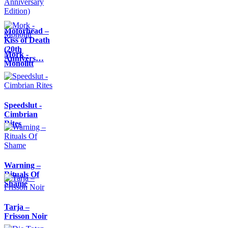
Motörhead –
Kiss of Death
(20th
Mork -
Annivers…
Monolitt
Speedslut -
Cimbrian
Rites
Warning –
Rituals Of
Shame
Tarja –
Frisson Noir