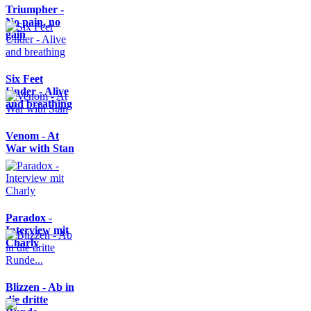
Triumpher -
No pain, no
gain
Six Feet
Under - Alive
and breathing
Venom - At
War with Stan
Paradox -
Interview mit
Charly
Blizzen - Ab in
die dritte