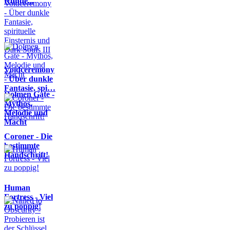
Runde...
Voidceremony
- Über dunkle
Fantasie, spi…
Dolmen Gate -
Mythos,
Melodie und
Macht
Coroner - Die
bestimmte
Handschrift!
Human
Fortress - Viel
zu poppig!