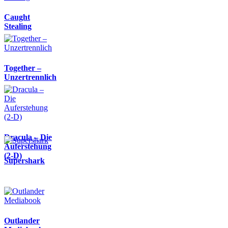
Caught
Stealing
Together –
Unzertrennlich
Dracula – Die
Auferstehung
(2-D)
Supershark
Outlander