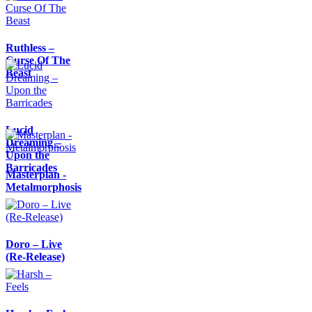
Ruthless –
Curse Of The
Beast
Lucid
Dreaming –
Upon the
Barricades
Masterplan -
Metalmorphosis
Doro – Live
(Re-Release)