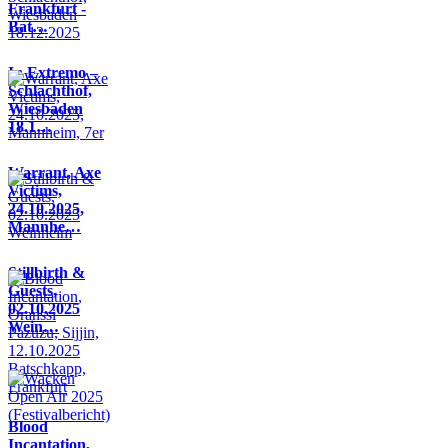
Frankfurt -
Bat…
In Extremo –
Schlachthof,
Wiesbaden
18.1…
Warrant, Axe
Victims,
24.10.2025,
Mannhe…
Stillbirth &
Guests,
02.10.2025
Wein…
Blood
Incantation,