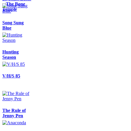
– The Bone
Temple
Song Sung
Blue
Hunting
Season
V/H/S 85
The Rule of
Jenny Pen