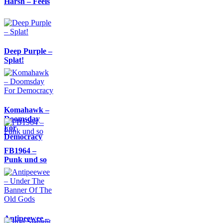
Harsh – Feels
Deep Purple –
Splat!
Komahawk –
Doomsday
For
Democracy
FB1964 –
Punk und so
Antipeewee –