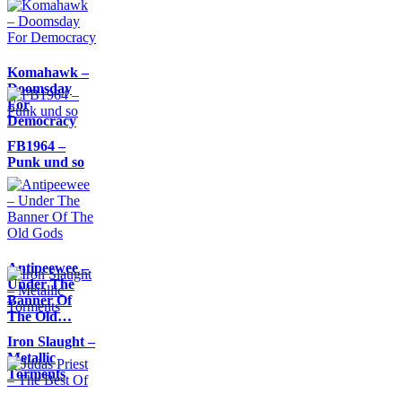
Komahawk –
Doomsday
For
Democracy
FB1964 –
Punk und so
Antipeewee –
Under The
Banner Of
The Old…
Iron Slaught –
Metallic
Torments