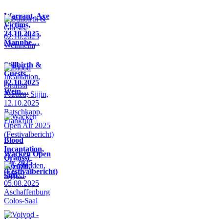
Warrant, Axe
Victims,
24.10.2025,
Mannhe…
Stillbirth &
Guests,
02.10.2025
Wein…
Blood
Incantation,
Wacken Open
Oranssi
Air 2025
Pazuzu,
(Festivalbericht)
Sijji…