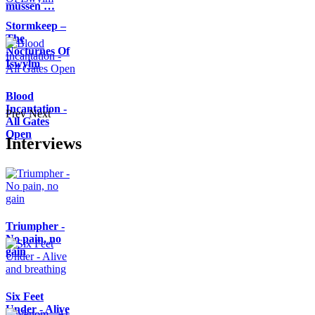
müssen …
Stormkeep –
The
Nocturnes Of
Iswylm
Blood
Incantation -
Prev
Next
All Gates
Open
Interviews
Triumpher -
No pain, no
gain
Six Feet
Under - Alive