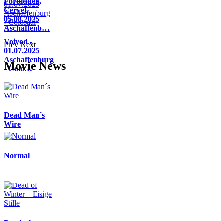
Forbidden,
Cervet,
05.08.2025
Aschaffenb…
Voivod -
Prev
Next
01.07.2025
Aschaffenburg
Movie News
- Colo…
Dead Man´s
Wire
Normal