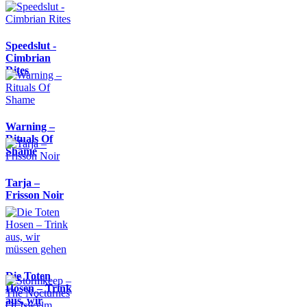
Speedslut -
Cimbrian
Rites
Warning –
Rituals Of
Shame
Tarja –
Frisson Noir
Die Toten
Hosen – Trink
aus, wir