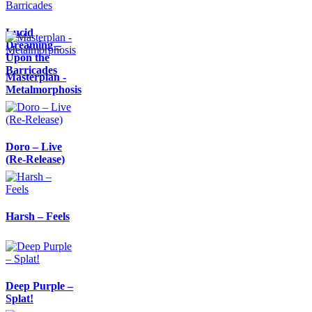
Lucid
Dreaming –
Upon the
Barricades
Masterplan -
Metalmorphosis
Doro – Live
(Re-Release)
Harsh – Feels
Deep Purple –
Splat!