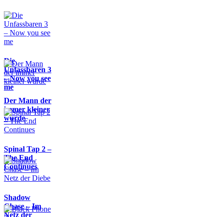
Die
Unfassbaren 3
– Now you see
me
Der Mann der
immer kleiner
wurde
Spinal Tap 2 –
The End
Continues
Shadow
Chase – Im
Netz der