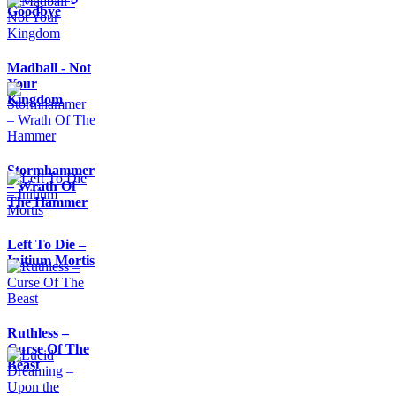
Goodbye
Madball - Not
Your
Kingdom
Stormhammer
– Wrath Of
The Hammer
Left To Die –
Initium Mortis
Ruthless –
Curse Of The
Beast