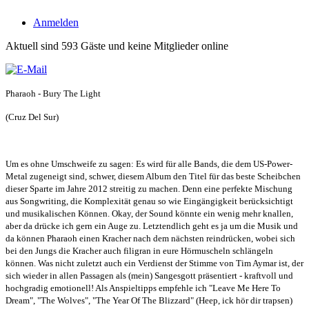
Anmelden
Aktuell sind 593 Gäste und keine Mitglieder online
Pharaoh - Bury The Light
(Cruz Del Sur)
Um es ohne Umschweife zu sagen: Es wird für alle Bands, die dem US-Power-
Metal zugeneigt sind, schwer, diesem Album den Titel für das beste Scheibchen
dieser Sparte im Jahre 2012 streitig zu machen. Denn eine perfekte Mischung
aus Songwriting, die Komplexität genau so wie Eingängigkeit berücksichtigt
und musikalischen Können. Okay, der Sound könnte ein wenig mehr knallen,
aber da drücke ich gern ein Auge zu. Letztendlich geht es ja um die Musik und
da können Pharaoh einen Kracher nach dem nächsten reindrücken, wobei sich
bei den Jungs die Kracher auch filigran in eure Hörmuscheln schlängeln
können. Was nicht zuletzt auch ein Verdienst der Stimme von Tim Aymar ist, der
sich wieder in allen Passagen als (mein) Sangesgott präsentiert - kraftvoll und
hochgradig emotionell! Als Anspieltipps empfehle ich "Leave Me Here To
Dream", "The Wolves", "The Year Of The Blizzard" (Heep, ick hör dir trapsen)