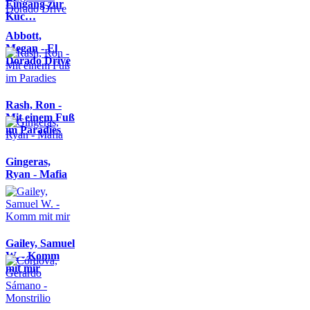
Eingang zur
Küc…
Abbott,
Megan - El
Dorado Drive
Rash, Ron -
Mit einem Fuß
im Paradies
Gingeras,
Ryan - Mafia
Gailey, Samuel
W. - Komm
mit mir