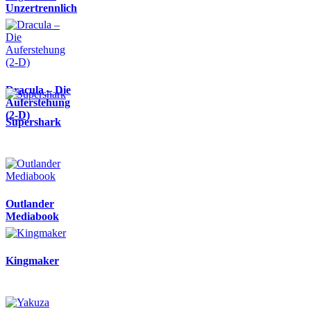
Unzertrennlich
Dracula – Die
Auferstehung
(2-D)
Supershark
Outlander
Mediabook
Kingmaker