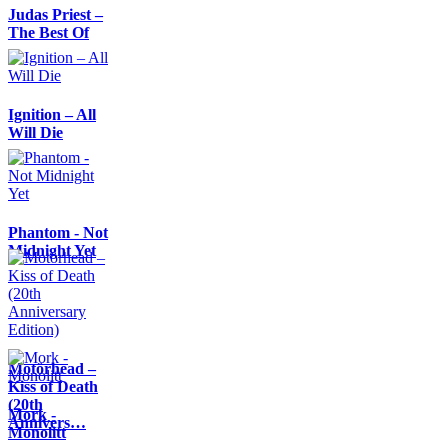
Judas Priest –
The Best Of
Ignition – All
Will Die
Phantom - Not
Midnight Yet
Motörhead –
Kiss of Death
(20th
Mork -
Annivers…
Monolitt