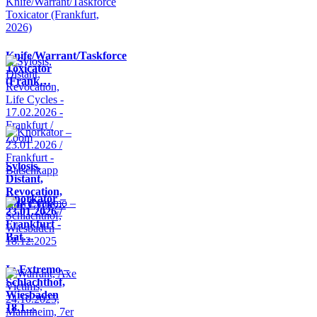
Knife/Warrant/Taskforce
Toxicator
(Frank…
Sylosis,
Distant,
Revocation,
Knorkator –
Life Cycle…
23.01.2026 /
Frankfurt -
Bat…
In Extremo –
Schlachthof,
Wiesbaden
18.1…