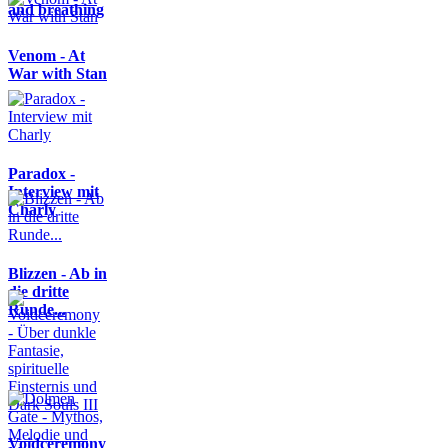
and breathing
Venom - At
War with Stan
Paradox -
Interview mit
Charly
Blizzen - Ab in
die dritte
Runde...
Voidceremony