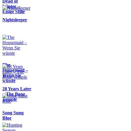
Dead of
Winter –
Eisige Stille
Nightsleeper
The
Housemaid –
Wenn Sie
wüsste
28 Years Later
– The Bone
Temple
Song Sung
Blue