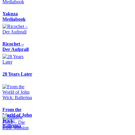
Yakuza
Mediabook
Ricochet –
Der Aufprall
28 Years Later
From the
World of John
Wick:
Ballerina