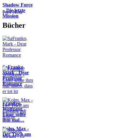
Shadow Force
– Die letzte
Prev
Next
Mission
Bücher
SaFranko,
Mark - Dear
Professor
Romance
Franßen,
Wolfgang -
Einer sollte
ihm mal…
Kolm, Max -
Der Tisch am