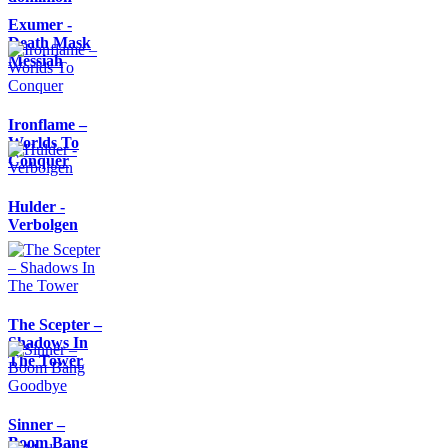
Exumer -
Death Mask
Messiah
Ironflame –
Worlds To
Conquer
Hulder -
Verbolgen
The Scepter –
Shadows In
The Tower
Sinner –
Boom Bang