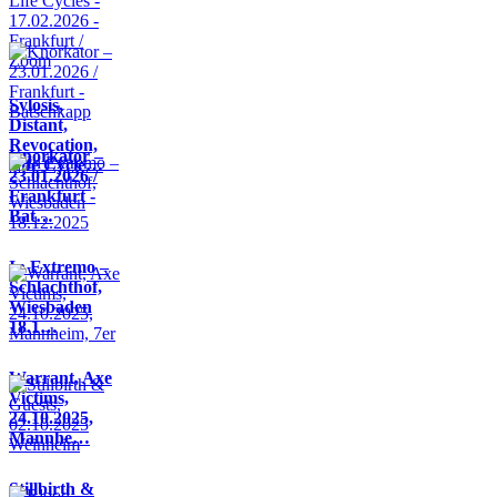
Sylosis,
Distant,
Revocation,
Knorkator –
Life Cycle…
23.01.2026 /
Frankfurt -
Bat…
In Extremo –
Schlachthof,
Wiesbaden
18.1…
Warrant, Axe
Victims,
24.10.2025,
Mannhe…
Stillbirth &