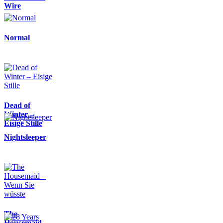
Wire
Normal
Dead of
Winter –
Eisige Stille
Nightsleeper
The
Housemaid –