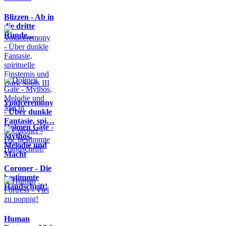
Blizzen - Ab in
die dritte
Runde...
Voidceremony
- Über dunkle
Fantasie, spi…
Dolmen Gate -
Mythos,
Melodie und
Macht
Coroner - Die
bestimmte
Handschrift!
Human