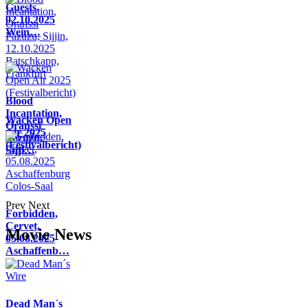
Guests,
02.10.2025
Wein…
Blood
Incantation,
Wacken Open
Oranssi
Air 2025
Pazuzu,
(Festivalbericht)
Sijji…
Prev
Next
Forbidden,
Cervet,
Movie News
05.08.2025
Aschaffenb…
Dead Man´s