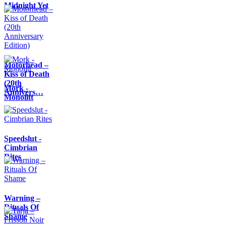
Midnight Yet
Motörhead –
Kiss of Death
(20th
Mork -
Annivers…
Monolitt
Speedslut -
Cimbrian
Rites
Warning –
Rituals Of
Shame