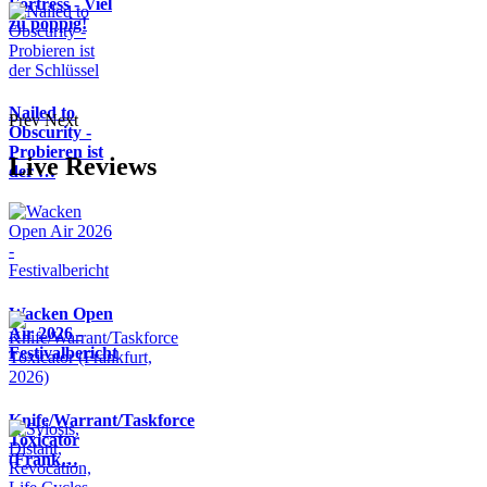
Fortress - Viel
zu poppig!
Nailed to
Prev
Next
Obscurity -
Probieren ist
Live Reviews
der …
Wacken Open
Air 2026 -
Festivalbericht
Knife/Warrant/Taskforce
Toxicator
(Frank…