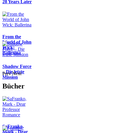
28 Years Later
From the
World of John
Wick:
Ballerina
Shadow Force
– Die letzte
Prev
Next
Mission
Bücher
SaFranko,
Mark - Dear