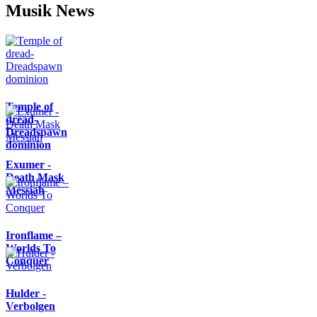
Musik News
Temple of
dread-
Dreadspawn
dominion
Exumer -
Death Mask
Messiah
Ironflame –
Worlds To
Conquer
Hulder -
Verbolgen