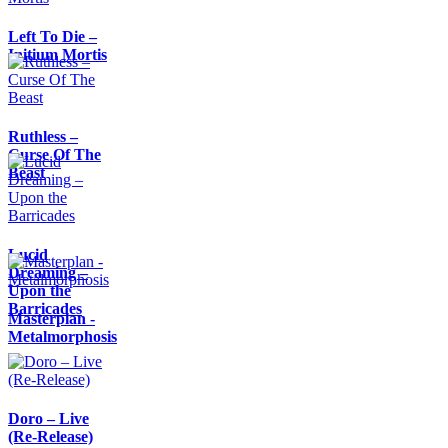
Left To Die –
Initium Mortis
Ruthless –
Curse Of The
Beast
Lucid
Dreaming –
Upon the
Barricades
Masterplan -
Metalmorphosis
Doro – Live
(Re-Release)