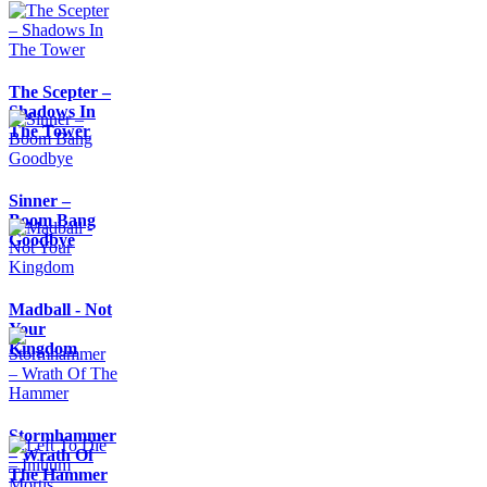
The Scepter –
Shadows In
The Tower
Sinner –
Boom Bang
Goodbye
Madball - Not
Your
Kingdom
Stormhammer
– Wrath Of
The Hammer