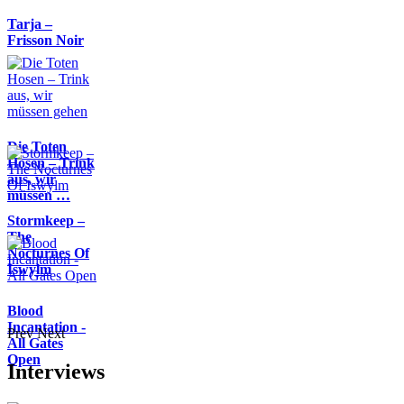
Tarja –
Frisson Noir
Die Toten
Hosen – Trink
aus, wir
müssen …
Stormkeep –
The
Nocturnes Of
Iswylm
Blood
Incantation -
Prev
Next
All Gates
Open
Interviews