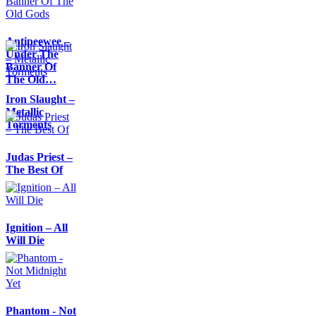
Antipeewee –
Under The
Banner Of
The Old…
Iron Slaught –
Metallic
Torments
Judas Priest –
The Best Of
Ignition – All
Will Die
Phantom - Not