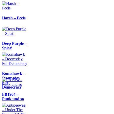
Harsh – Feels
Deep Purple –
Splat!
Komahawk –
Doomsday
For
Democracy
FB1964 –
Punk und so