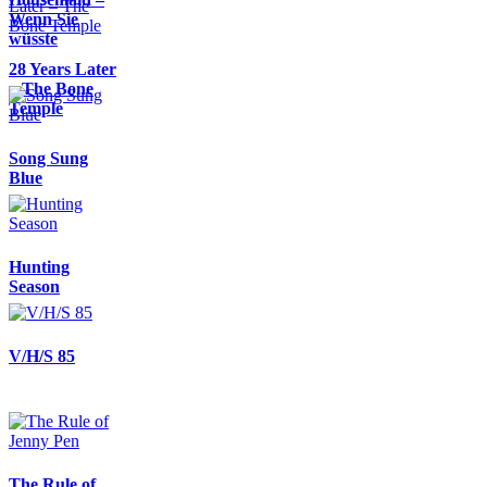
Wenn Sie
wüsste
28 Years Later
– The Bone
Temple
Song Sung
Blue
Hunting
Season
V/H/S 85
The Rule of