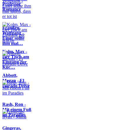
Professor
Romance
Franßen,
Wolfgang -
Einer sollte
ihm mal…
Kolm, Max -
Der Tisch am
Eingang zur
Küc…
Abbott,
Megan - El
Dorado Drive
Rash, Ron -
Mit einem Fuß
im Paradies
Gingeras,