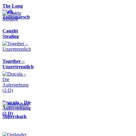
The Long
Walk -
Todesmarsch
Caught
Stealing
Together –
Unzertrennlich
Dracula – Die
Auferstehung
(2-D)
Supershark