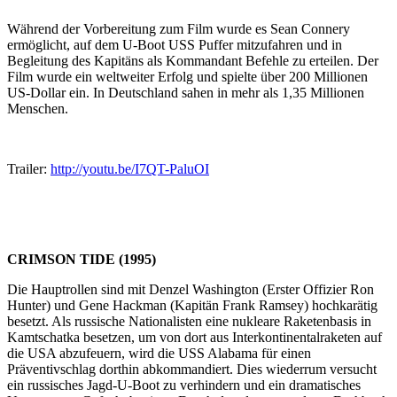
Während der Vorbereitung zum Film wurde es Sean Connery
ermöglicht, auf dem U-Boot USS Puffer mitzufahren und in
Begleitung des Kapitäns als Kommandant Befehle zu erteilen. Der
Film wurde ein weltweiter Erfolg und spielte über 200 Millionen
US-Dollar ein. In Deutschland sahen in mehr als 1,35 Millionen
Menschen.
Trailer:
http://youtu.be/I7QT-PaluOI
CRIMSON TIDE (1995)
Die Hauptrollen sind mit Denzel Washington (Erster Offizier Ron
Hunter) und Gene Hackman (Kapitän Frank Ramsey) hochkarätig
besetzt. Als russische Nationalisten eine nukleare Raketenbasis in
Kamtschatka besetzen, um von dort aus Interkontinentalraketen auf
die USA abzufeuern, wird die USS Alabama für einen
Präventivschlag dorthin abkommandiert. Dies wiederrum versucht
ein russisches Jagd-U-Boot zu verhindern und ein dramatisches