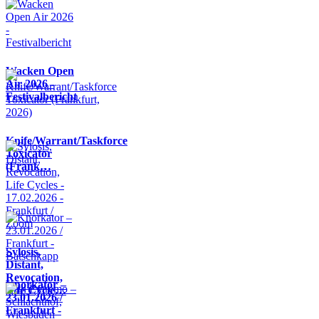
Wacken Open
Air 2026 -
Festivalbericht
Knife/Warrant/Taskforce
Toxicator
(Frank…
Sylosis,
Distant,
Revocation,
Knorkator –
Life Cycle…
23.01.2026 /
Frankfurt -