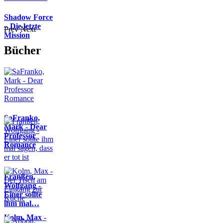
Shadow Force
– Die letzte
Prev
Next
Mission
Bücher
SaFranko,
Mark - Dear
Professor
Romance
Franßen,
Wolfgang -
Einer sollte
ihm mal…
Kolm, Max -