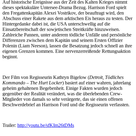
Auf historische Ereignisse aus der Zeit des Kalten Krieges nimmt
dieses spektakuläre Untersee-Drama Bezug. Harrison Ford spielt
den Fregattenkapitän Alexei Vostrikov, der beauftragt wird, den
Abschuss einer Rakete aus dem arktischen Eis heraus zu testen. Der
Hintergedanke dabei ist, die USA unterschwellig auf die
Einsatzbereitschaft der sowjetischen Streitkräfte hinzuweisen.
Zahlreiche Pannen, unter anderem tödliche Unfälle und persönliche
Differenzen zwischen dem Kapitän und seinem Ersten Offizier
Polenin (Liam Neeson), lassen die Besatzung jedoch schnell an ihre
eigenen Grenzen kommen. Eine nervenzerreißende Rettungsaktion
beginnt.
Der Film von Regisseurin Kathryn Bigelow (
Detroit, Tödliches
Kommando – The Hurt Locker
) basiert auf einer wahren, jahrelang
geheim gehaltenen Begebenheit. Einige Fakten wurden jedoch
gegenüber der Realität verändert, was die überlebenden Crew-
Mitglieder von damals so sehr verärgerte, das sie einen offenen
Beschwerdebrief an Harrison Ford und die Regisseurin verfassten.
Trailer:
http://youtu.be/sfKIm26tDMs