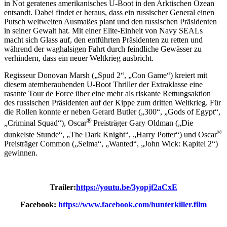
in Not geratenes amerikanisches U-Boot in den Arktischen Ozean
entsandt. Dabei findet er heraus, dass ein russischer General einen
Putsch weltweiten Ausmaßes plant und den russischen Präsidenten
in seiner Gewalt hat. Mit einer Elite-Einheit von Navy SEALs
macht sich Glass auf, den entführten Präsidenten zu retten und
während der waghalsigen Fahrt durch feindliche Gewässer zu
verhindern, dass ein neuer Weltkrieg ausbricht.
Regisseur Donovan Marsh („Spud 2“, „Con Game“) kreiert mit
diesem atemberaubenden U-Boot Thriller der Extraklasse eine
rasante Tour de Force über eine mehr als riskante Rettungsaktion
des russischen Präsidenten auf der Kippe zum dritten Weltkrieg. Für
die Rollen konnte er neben Gerard Butler („300“, „Gods of Egypt“,
®
„Criminal Squad“), Oscar
Preisträger Gary Oldman („Die
®
dunkelste Stunde“, „The Dark Knight“, „Harry Potter“) und Oscar
Preisträger Common („Selma“, „Wanted“, „John Wick: Kapitel 2“)
gewinnen.
Trailer:
https://youtu.be/3yopjf2aCxE
Facebook:
https://www.facebook.com/hunterkiller.film