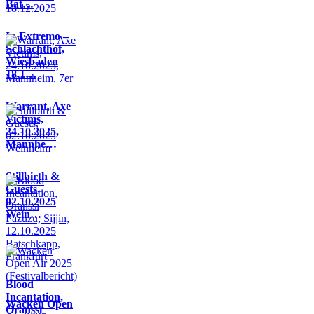
Bat…
In Extremo –
Schlachthof,
Wiesbaden
18.1…
Warrant, Axe
Victims,
24.10.2025,
Mannhe…
Stillbirth &
Guests,
02.10.2025
Wein…
Blood
Incantation,
Wacken Open
Oranssi