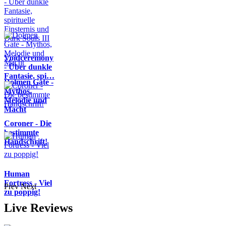
Voidceremony
- Über dunkle
Fantasie, spi…
Dolmen Gate -
Mythos,
Melodie und
Macht
Coroner - Die
bestimmte
Handschrift!
Human
Fortress - Viel
Prev
Next
zu poppig!
Live Reviews