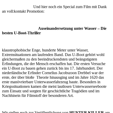
Und hier noch ein Special zum Film mit Dank
an voll:kontakt Promotion:
Auseinandersetzung unter Wasser – Die
besten U-Boot-Thriller
klaustrophobische Enge, hunderte Meter unter Wasser,
Extremsituationen am laufenden Band. Das U-Boot gehört wohl
gleichermaßen zu den beeindruckendsten und beängstigsten
Erfindungen, die der Mensch erschaffen hat. Die ersten Versuche
ein U-Boot zu bauen gehen zurück bis ins 17. Jahrhundert. Der
niederländische Erfinder Cornelius Jacobszoon Drebbel war der
erste, der über bloße Theorie hinausging und im Jahre 1620 das
erste manövrierbare Unterwasserfahrzeug baute. Besonders in
Kriegssituationen kamen die meist lautlosen Unterwasserseeboote
zum Einsatz und sorgten für geschichtliche Tragödien und im
Nachhinein für Filmstoff der besonderen Art.
Wir stellen euch zur Veröffentlichung von
HUNTER KILLER
am