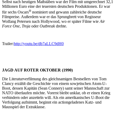
Selbst nach heutigen Maßstäben war der Film mit umgerechnet 32,1
Millionen Euro eine der teuersten deutschen Produktionen. Er war
®
für sechs Oscars
nominiert und gewann zahlreiche deutsche
Filmpreise. Außerdem war er das Sprungbrett von Regisseur
Wolfang Petersen nach Hollywood, wo er später Filme wie
Air
Force One
,
Troja
oder
Outbreak
drehte.
Trailer:
http://youtu.be/db7aLLC9dH0
JAGD AUF ROTER OKTOBER (1990)
Die Literaturverfilmung des gleichnamigen Bestsellers von Tom
Clancy erzählt die Geschichte von einem sowjetischen Atom-U-
Boot, dessen Kapitän (Sean Connery) samt seiner Mannschaft zur
NATO überlaufen möchte. Vorerst bleibt unklar, ob er einen Krieg
verhindern oder anzetteln will. Als ein amerikanisches U-Boot die
Verfolgung aufnimmt, beginnt ein actiongeladenes Katz- und
Mausspiel der Extraklasse.