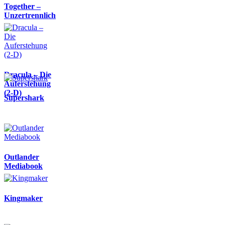
Together –
Unzertrennlich
Dracula – Die
Auferstehung
(2-D)
Supershark
Outlander
Mediabook
Kingmaker