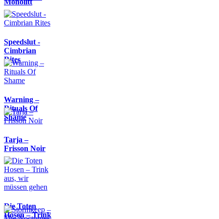
Monolitt
Speedslut -
Cimbrian
Rites
Warning –
Rituals Of
Shame
Tarja –
Frisson Noir
Die Toten
Hosen – Trink