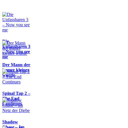
Die
Unfassbaren 3
– Now you see
me
Der Mann der
immer kleiner
wurde
Spinal Tap 2 –
The End
Continues
Shadow
Chase – Im