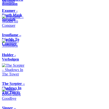
dominion
Exumer -
Death Mask
Messiah
Ironflame –
Worlds To
Conquer
Hulder -
Verbolgen
The Scepter –
Shadows In
The Tower
Sinner –