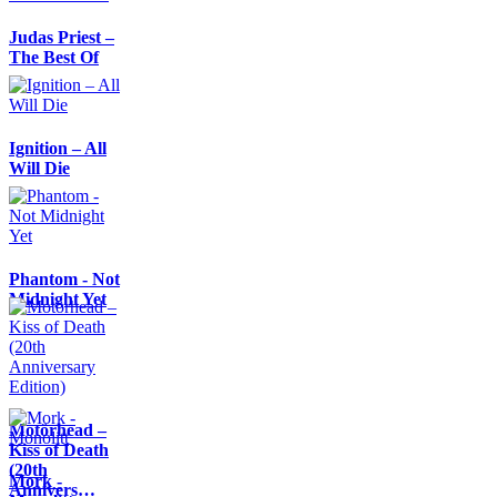
Judas Priest –
The Best Of
Ignition – All
Will Die
Phantom - Not
Midnight Yet
Motörhead –
Kiss of Death
(20th
Mork -
Annivers…