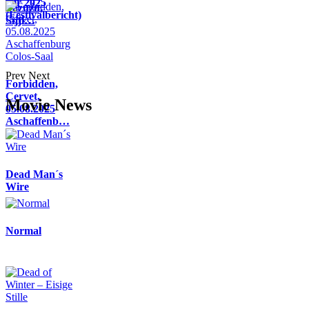
Air 2025
Pazuzu,
(Festivalbericht)
Sijji…
Prev
Next
Forbidden,
Cervet,
Movie News
05.08.2025
Aschaffenb…
Dead Man´s
Wire
Normal