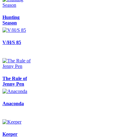
Hunting
Season
V/H/S 85
The Rule of
Jenny Pen
Anaconda
Keeper