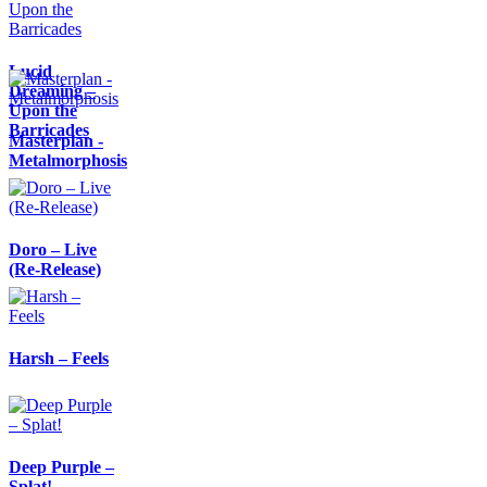
Lucid
Dreaming –
Upon the
Barricades
Masterplan -
Metalmorphosis
Doro – Live
(Re-Release)
Harsh – Feels
Deep Purple –
Splat!