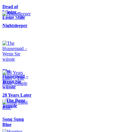
Dead of
Winter –
Eisige Stille
Nightsleeper
The
Housemaid –
Wenn Sie
wüsste
28 Years Later
– The Bone
Temple
Song Sung
Blue