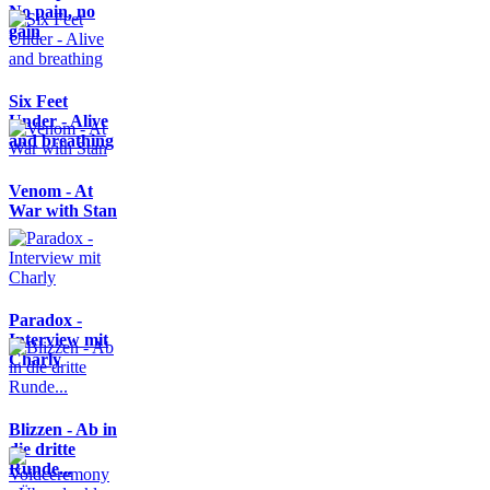
No pain, no
gain
Six Feet
Under - Alive
and breathing
Venom - At
War with Stan
Paradox -
Interview mit
Charly
Blizzen - Ab in
die dritte
Runde...