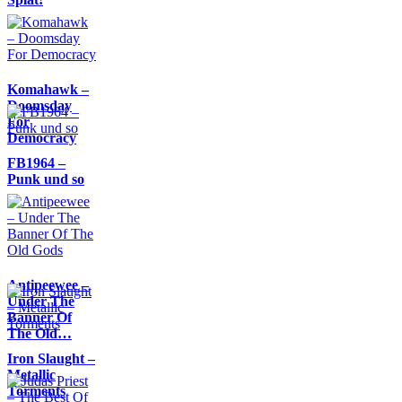
Komahawk –
Doomsday
For
Democracy
FB1964 –
Punk und so
Antipeewee –
Under The
Banner Of
The Old…
Iron Slaught –
Metallic
Torments