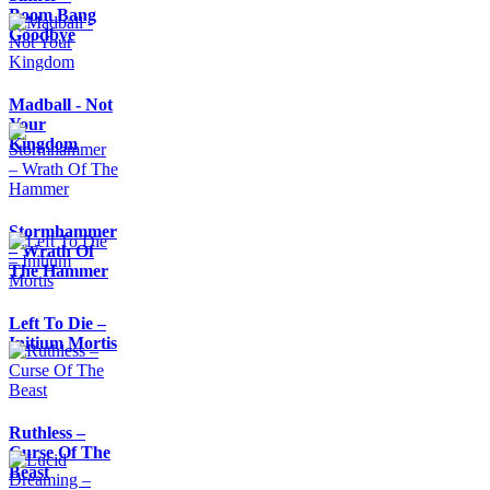
Boom Bang
Goodbye
Madball - Not
Your
Kingdom
Stormhammer
– Wrath Of
The Hammer
Left To Die –
Initium Mortis
Ruthless –
Curse Of The
Beast