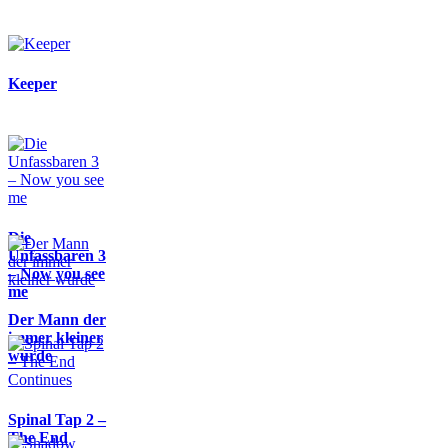
Keeper
Die
Unfassbaren 3
– Now you see
me
Der Mann der
immer kleiner
wurde
Spinal Tap 2 –
The End