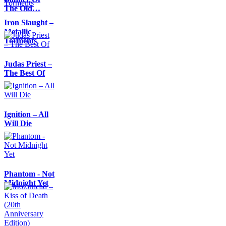
The Old…
Iron Slaught –
Metallic
Torments
Judas Priest –
The Best Of
Ignition – All
Will Die
Phantom - Not
Midnight Yet