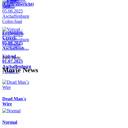
Pazuzu,
(Festivalbericht)
Sijji…
Forbidden,
Cervet,
05.08.2025
Aschaffenb…
Voivod -
Prev
Next
01.07.2025
Aschaffenburg
Movie News
- Colo…
Dead Man´s
Wire
Normal