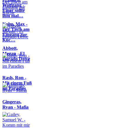
Wolfgang -
Einer sollte
ihm mal…
Kolm, Max -
Der Tisch am
Eingang zur
Küc…
Abbott,
Megan - El
Dorado Drive
Rash, Ron -
Mit einem Fuß
im Paradies
Gingeras,
Ryan - Mafia