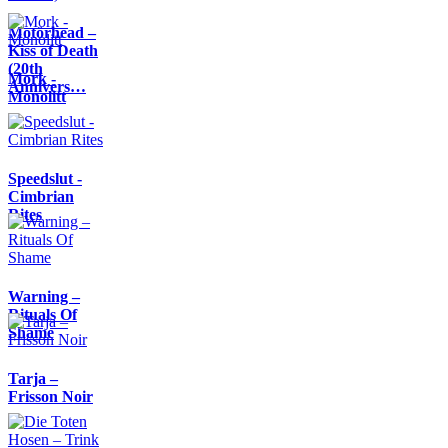
Motörhead –
Kiss of Death
(20th
Mork -
Annivers…
Monolitt
Speedslut -
Cimbrian
Rites
Warning –
Rituals Of
Shame
Tarja –
Frisson Noir