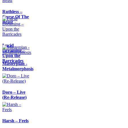
Ruthless –
Curse Of The
Beast
Lucid
Dreaming –
Upon the
Barricades
Masterplan -
Metalmorphosis
Doro – Live
(Re-Release)
Harsh – Feels