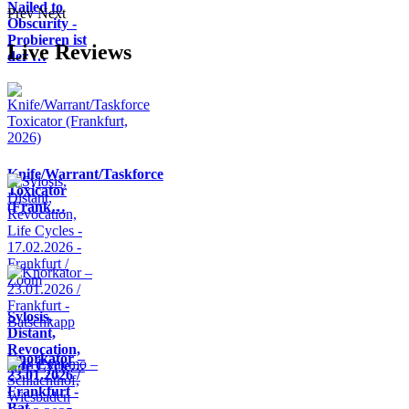
Nailed to
Prev
Next
Obscurity -
Probieren ist
Live Reviews
der …
Knife/Warrant/Taskforce
Toxicator
(Frank…
Sylosis,
Distant,
Revocation,
Knorkator –
Life Cycle…
23.01.2026 /
Frankfurt -
Bat…