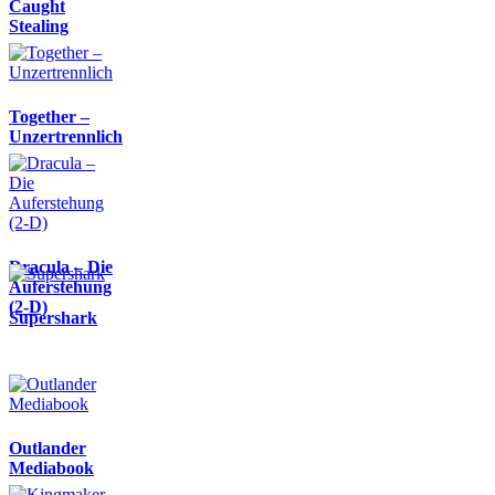
Caught
Stealing
Together –
Unzertrennlich
Dracula – Die
Auferstehung
(2-D)
Supershark
Outlander
Mediabook