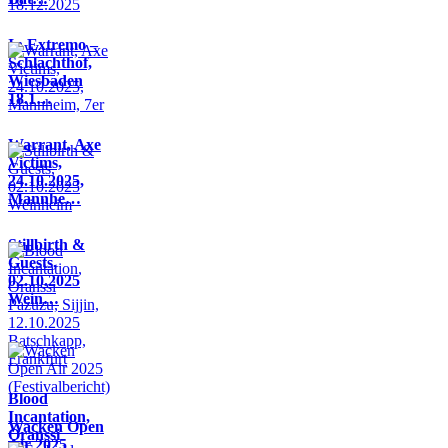
In Extremo –
Schlachthof,
Wiesbaden
18.1…
Warrant, Axe
Victims,
24.10.2025,
Mannhe…
Stillbirth &
Guests,
02.10.2025
Wein…
Blood
Incantation,
Wacken Open
Oranssi
Air 2025