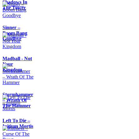
Shadows In
The Tower
Sinner –
Boom Bang
Goodbye
Madball - Not
Your
Kingdom
Stormhammer
– Wrath Of
The Hammer
Left To Die –
Initium Mortis