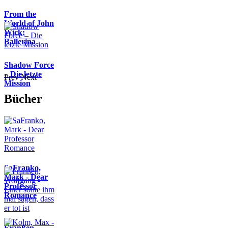
From the
World of John
Wick:
Ballerina
Shadow Force
– Die letzte
Prev
Next
Mission
Bücher
SaFranko,
Mark - Dear
Professor
Romance
Franßen,