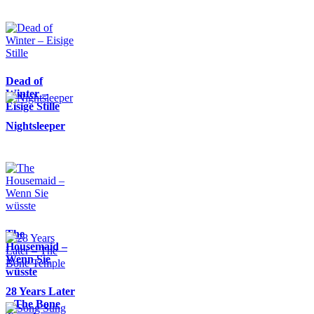
Dead of
Winter –
Eisige Stille
Nightsleeper
The
Housemaid –
Wenn Sie
wüsste
28 Years Later
– The Bone