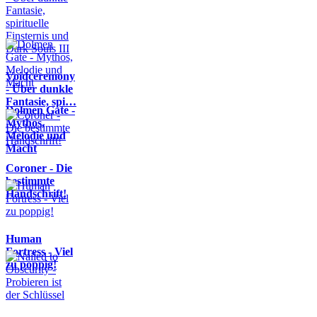
Voidceremony
- Über dunkle
Fantasie, spi…
Dolmen Gate -
Mythos,
Melodie und
Macht
Coroner - Die
bestimmte
Handschrift!
Human
Fortress - Viel
zu poppig!