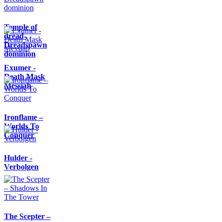
Temple of
dread-
Dreadspawn
dominion
Exumer -
Death Mask
Messiah
Ironflame –
Worlds To
Conquer
Hulder -
Verbolgen
The Scepter –