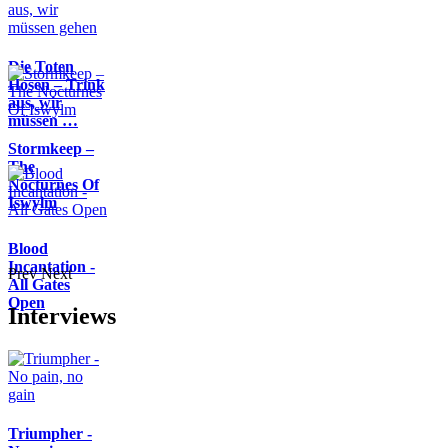
Die Toten
Hosen – Trink
aus, wir
müssen …
Stormkeep –
The
Nocturnes Of
Iswylm
Blood
Incantation -
Prev
Next
All Gates
Open
Interviews
Triumpher -