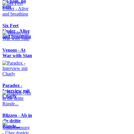
No pain, no
gain
Six Feet
Under - Alive
and breathing
Venom - At
War with Stan
Paradox -
Interview mit
Charly
Blizzen - Ab in
die dritte
Runde...