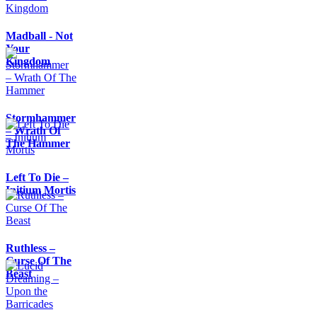
Madball - Not
Your
Kingdom
Stormhammer
– Wrath Of
The Hammer
Left To Die –
Initium Mortis
Ruthless –
Curse Of The
Beast