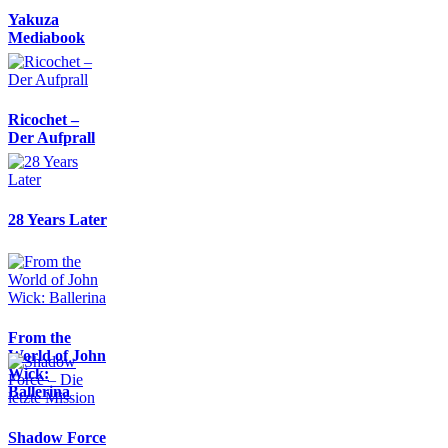
Yakuza
Mediabook
Ricochet –
Der Aufprall
28 Years Later
From the
World of John
Wick:
Ballerina
Shadow Force