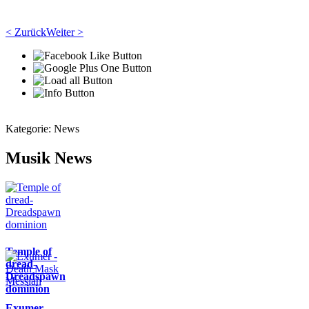
< Zurück
Weiter >
Kategorie:
News
Musik News
Temple of
dread-
Dreadspawn
dominion
Exumer -