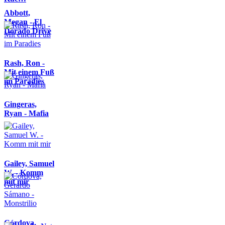
Abbott,
Megan - El
Dorado Drive
Rash, Ron -
Mit einem Fuß
im Paradies
Gingeras,
Ryan - Mafia
Gailey, Samuel
W. - Komm
mit mir
Córdova,