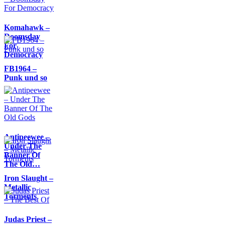
Komahawk –
Doomsday
For
Democracy
FB1964 –
Punk und so
Antipeewee –
Under The
Banner Of
The Old…
Iron Slaught –
Metallic
Torments
Judas Priest –