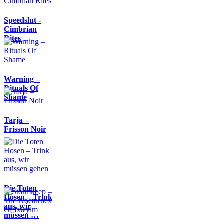
Speedslut -
Cimbrian
Rites
Warning –
Rituals Of
Shame
Tarja –
Frisson Noir
Die Toten
Hosen – Trink
aus, wir
müssen …