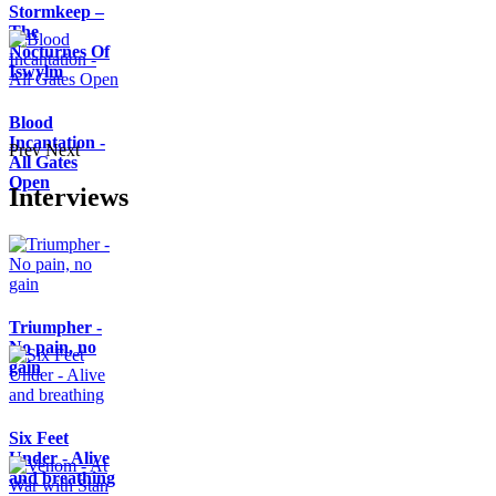
Stormkeep –
The
Nocturnes Of
Iswylm
Blood
Incantation -
Prev
Next
All Gates
Open
Interviews
Triumpher -
No pain, no
gain
Six Feet
Under - Alive
and breathing