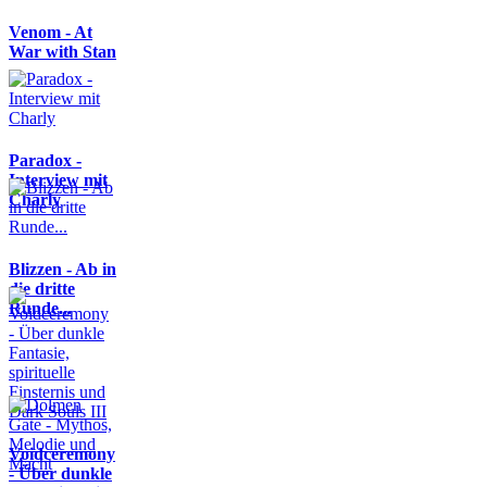
Venom - At
War with Stan
Paradox -
Interview mit
Charly
Blizzen - Ab in
die dritte
Runde...
Voidceremony
- Über dunkle