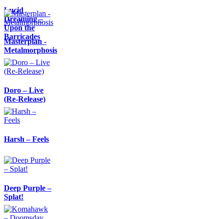
Lucid
Dreaming –
Upon the
Barricades
Masterplan -
Metalmorphosis
Doro – Live
(Re-Release)
Harsh – Feels
Deep Purple –
Splat!