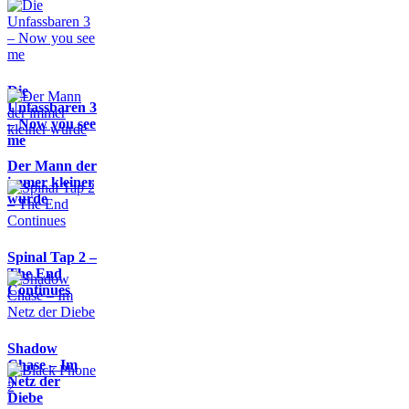
Die
Unfassbaren 3
– Now you see
me
Der Mann der
immer kleiner
wurde
Spinal Tap 2 –
The End
Continues
Shadow
Chase – Im
Netz der
Diebe