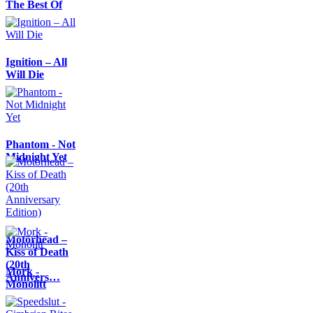
The Best Of
Ignition – All
Will Die
Phantom - Not
Midnight Yet
Motörhead –
Kiss of Death
(20th
Mork -
Annivers…
Monolitt