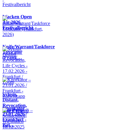
Wacken Open
Air 2026 -
Festivalbericht
Knife/Warrant/Taskforce
Toxicator
(Frank…
Sylosis,
Distant,
Revocation,
Knorkator –
Life Cycle…
23.01.2026 /
Frankfurt -
Bat…