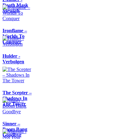
Death Mask
Messiah
Ironflame –
Worlds To
Conquer
Hulder -
Verbolgen
The Scepter –
Shadows In
The Tower
Sinner –
Boom Bang
Goodbye