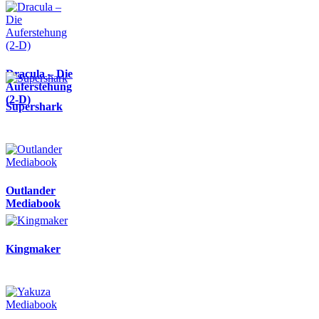
Dracula – Die
Auferstehung
(2-D)
Supershark
Outlander
Mediabook
Kingmaker