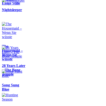
Eisige Stille
Nightsleeper
The
Housemaid –
Wenn Sie
wüsste
28 Years Later
– The Bone
Temple
Song Sung
Blue