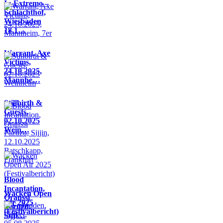
In Extremo –
Schlachthof,
Wiesbaden
18.1…
Warrant, Axe
Victims,
24.10.2025,
Mannhe…
Stillbirth &
Guests,
02.10.2025
Wein…
Blood
Incantation,
Wacken Open
Oranssi
Air 2025
Pazuzu,
(Festivalbericht)
Sijji…