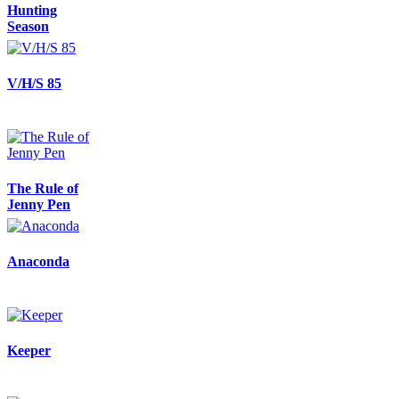
Hunting
Season
V/H/S 85
The Rule of
Jenny Pen
Anaconda
Keeper