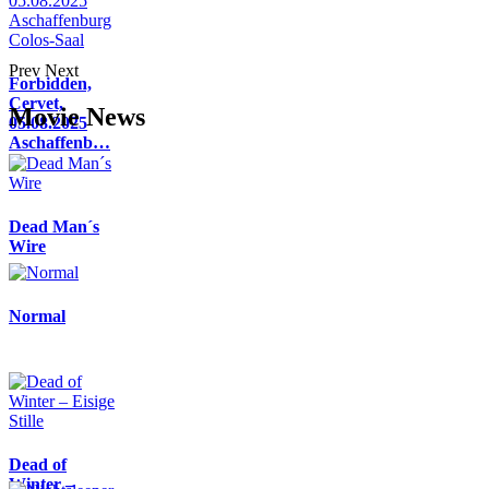
Prev
Next
Forbidden,
Cervet,
Movie News
05.08.2025
Aschaffenb…
Dead Man´s
Wire
Normal
Dead of
Winter –